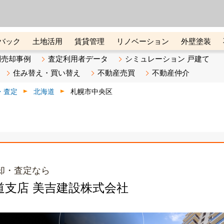
ーズ株式会社（東証グロース上
初めての方へ
ビスです 証券コード：4445
バック
土地活用
賃貸管理
リノベーション
外壁塗装
ライン講座
リビンマガジンBiz
不動産売却ご相談デスク
別売却事例
査定利用者データ
シミュレーション 戸建て
住み替え・買い替え
不動産売買
不動産仲介
・査定
北海道
札幌市中央区
却・査定なら
北海道支店 美吉建設株式会社