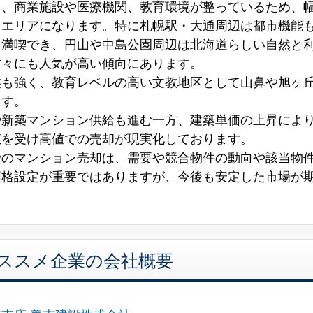
く、商業施設や医療機関、教育環境が整っているため、
るエリアになります。特に札幌駅・大通周辺は都市機能
を満喫でき、円山や中島公園周辺は北海道らしい自然と
方々にも人気が高い傾向にあります。
盤も強く、教育レベルの高い文教地区として山鼻や旭ヶ
ます。
や新築マンション供給も進む一方、建築単価の上昇によ
恵を受け高値での売却が現実化しております。
でのマンション売却は、需要や競合物件の動向や該当物
価格設定が重要ではありますが、今後も安定した市場が
オススメ企業の会社概要