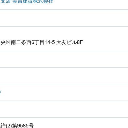
海道支店 美吉建設株式会社
区南二条西6丁目14-5 大友ビル8F
/
(2)第9585号