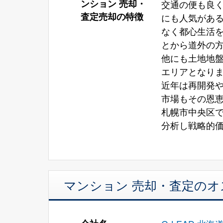
ンション 売却・
交通の便も良
査定売却の特徴
にも人気があ
なく都心生活
とから道外の
他にも土地地
エリアとなり
近年は再開発
市場もその恩
札幌市中央区
分析し戦略的
マンション 売却・査定の