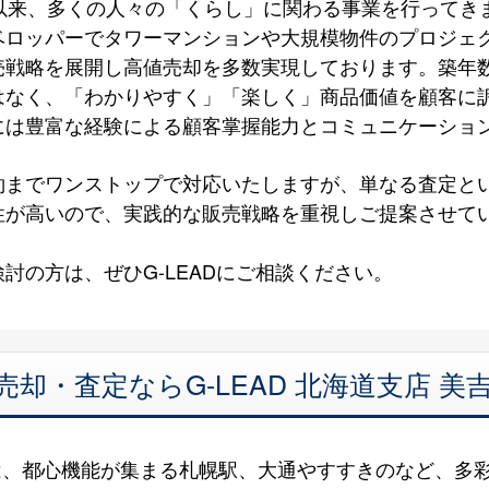
以来、多くの人々の「くらし」に関わる事業を行ってき
ベロッパーでタワーマンションや大規模物件のプロジェ
売戦略を展開し高値売却を多数実現しております。築年
はなく、「わかりやすく」「楽しく」商品価値を顧客に
には豊富な経験による顧客掌握能力とコミュニケーショ
約までワンストップで対応いたしますが、単なる査定と
性が高いので、実践的な販売戦略を重視しご提案させて
討の方は、ぜひG-LEADにご相談ください。
売却・査定ならG-LEAD 北海道支店 
は、都心機能が集まる札幌駅、大通やすすきのなど、多