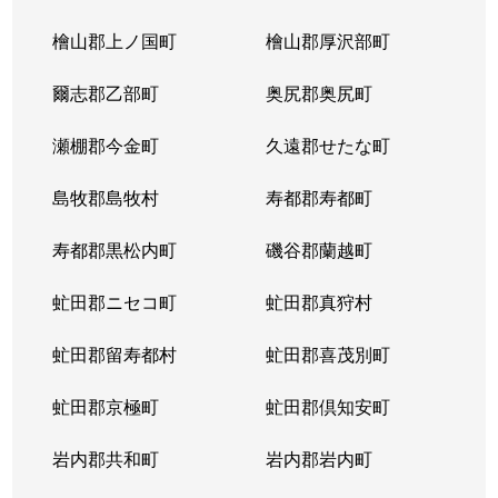
北３条東
4,300万円
苗穂
檜山郡上ノ国町
檜山郡厚沢部町
北３条東
3,200万円
苗穂
爾志郡乙部町
奥尻郡奥尻町
北３条東
4,800万円
苗穂
瀬棚郡今金町
久遠郡せたな町
北３条東
6,400万円
苗穂
島牧郡島牧村
寿都郡寿都町
北３条東
5,500万円
バスセンター前
寿都郡黒松内町
磯谷郡蘭越町
北３条東
2,900万円
バスセンター前
虻田郡ニセコ町
虻田郡真狩村
北３条東
4,700万円
バスセンター前
虻田郡留寿都村
虻田郡喜茂別町
北３条東
5,100万円
バスセンター前
虻田郡京極町
虻田郡倶知安町
北４条西
1,700万円
札幌(ＪＲ)
岩内郡共和町
岩内郡岩内町
北４条西
2,800万円
西11丁目