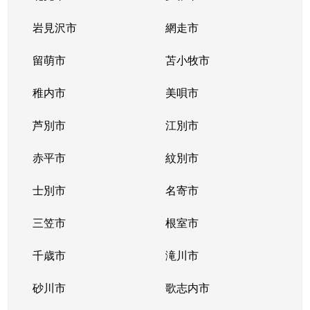
北２条西
800万円
西11丁目
岩見沢市
網走市
北２条西
留萌市
550万円
苫小牧市
西11丁目
稚内市
美唄市
北２条西
1,800万円
西18丁目
芦別市
江別市
北２条西
2,300万円
円山公園
赤平市
紋別市
北２条東
3,000万円
苗穂
士別市
名寄市
北２条東
3,200万円
苗穂
三笠市
根室市
北２条東
3,900万円
バスセンター前
千歳市
滝川市
北３条西
4,400万円
札幌(ＪＲ)
砂川市
歌志内市
北３条西
6,300万円
札幌(ＪＲ)