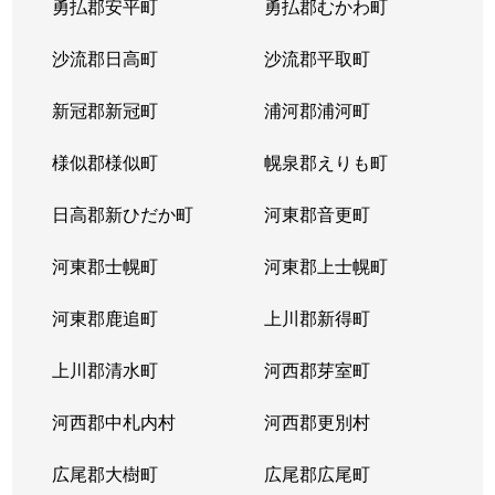
勇払郡安平町
勇払郡むかわ町
北６条西
1,700万円
桑園
沙流郡日高町
沙流郡平取町
北６条西
1,200万円
桑園
新冠郡新冠町
浦河郡浦河町
北６条西
3,200万円
桑園
様似郡様似町
幌泉郡えりも町
北６条西
1,700万円
西11丁目
日高郡新ひだか町
河東郡音更町
北６条西
1,600万円
西28丁目
河東郡士幌町
河東郡上士幌町
北６条西
160万円
西28丁目
河東郡鹿追町
上川郡新得町
北６条西
220万円
西28丁目
上川郡清水町
河西郡芽室町
北６条西
4,000万円
西28丁目
河西郡中札内村
河西郡更別村
北６条西
3,200万円
西28丁目
広尾郡大樹町
広尾郡広尾町