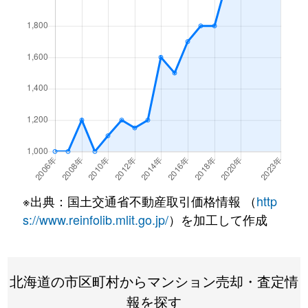
北１条西
4,500万円
西18丁目
北１条西
1,500万円
西18丁目
北１条西
390万円
円山公園
北１条西
2,000万円
円山公園
北１条西
2,000万円
円山公園
北１条西
400万円
円山公園
※出典：国土交通省不動産取引価格情報 （
http
北１条西
6,000万円
円山公園
s://www.reinfolib.mlit.go.jp/
）を加工して作成
北１条西
4,400万円
円山公園
北海道の市区町村からマンション売却・査定情
北１条西
2,300万円
円山公園
報を探す