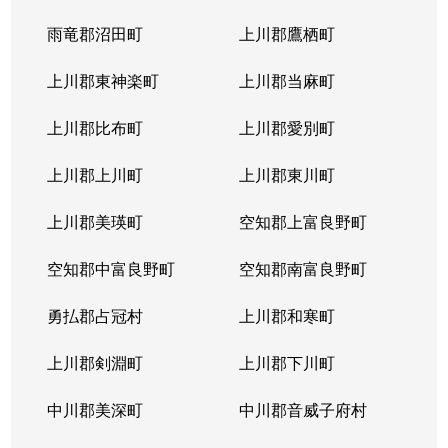
北４条東
5,200万円
札幌(ＪＲ)
雨竜郡沼田町
上川郡鷹栖町
北４条東
2,900万円
札幌(ＪＲ)
上川郡東神楽町
上川郡当麻町
北４条東
5,700万円
札幌(ＪＲ)
上川郡比布町
上川郡愛別町
北４条東
4,900万円
札幌(ＪＲ)
上川郡上川町
上川郡東川町
北４条東
4,000万円
札幌(ＪＲ)
上川郡美瑛町
空知郡上富良野町
北４条東
3,300万円
札幌(ＪＲ)
空知郡中富良野町
空知郡南富良野町
北５条西
5,500万円
札幌(ＪＲ)
勇払郡占冠村
上川郡和寒町
北５条西
480万円
札幌(ＪＲ)
上川郡剣淵町
上川郡下川町
北５条西
3,900万円
札幌(ＪＲ)
中川郡美深町
中川郡音威子府村