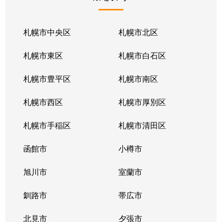
北１条東
2,100万円
苗穂
北１条東
2,100万円
苗穂
札幌市中央区
札幌市北区
北１条東
2,800万円
苗穂
札幌市東区
札幌市白石区
北１条東
4,500万円
バスセンター前
札幌市豊平区
札幌市南区
北１条東
3,700万円
バスセンター前
札幌市西区
札幌市厚別区
北１条東
4,200万円
バスセンター前
札幌市手稲区
札幌市清田区
北１条東
4,700万円
バスセンター前
函館市
小樽市
北１条東
3,900万円
バスセンター前
旭川市
室蘭市
北２条西
1,600万円
西11丁目
釧路市
帯広市
北２条西
3,700万円
西11丁目
北見市
夕張市