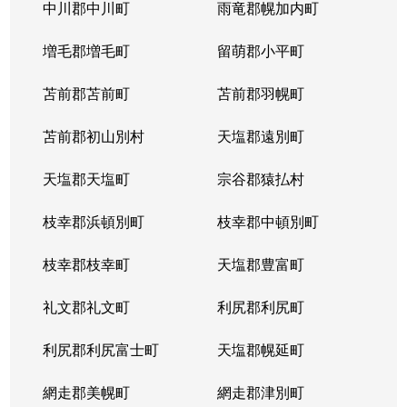
北５条西
1,200万円
札幌(ＪＲ)
中川郡中川町
雨竜郡幌加内町
北５条西
80万円
さっぽろ(札幌市営)
増毛郡増毛町
留萌郡小平町
北５条西
苫前郡苫前町
2,000万円
苫前郡羽幌町
桑園
苫前郡初山別村
天塩郡遠別町
北５条西
1,500万円
桑園
天塩郡天塩町
宗谷郡猿払村
北５条西
1,900万円
桑園
枝幸郡浜頓別町
枝幸郡中頓別町
北５条西
800万円
西18丁目
枝幸郡枝幸町
天塩郡豊富町
北５条西
7,200万円
西28丁目
礼文郡礼文町
利尻郡利尻町
北５条西
3,000万円
西28丁目
利尻郡利尻富士町
天塩郡幌延町
北５条西
3,900万円
西28丁目
網走郡美幌町
網走郡津別町
北５条西
790万円
西28丁目