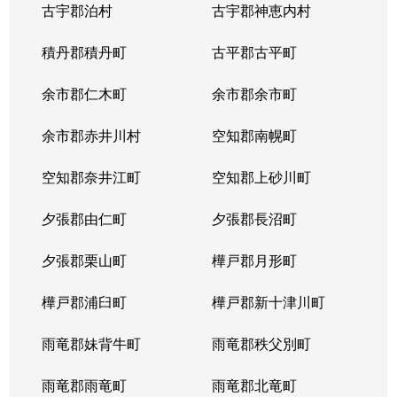
古宇郡泊村
古宇郡神恵内村
北４条西
3,100万円
西11丁目
積丹郡積丹町
古平郡古平町
北４条西
700万円
西11丁目
余市郡仁木町
余市郡余市町
北４条西
2,300万円
西18丁目
余市郡赤井川村
空知郡南幌町
北４条西
2,900万円
西18丁目
空知郡奈井江町
空知郡上砂川町
北４条西
3,900万円
西18丁目
夕張郡由仁町
夕張郡長沼町
北４条西
2,700万円
西28丁目
夕張郡栗山町
樺戸郡月形町
北４条東
3,300万円
札幌(ＪＲ)
樺戸郡浦臼町
樺戸郡新十津川町
北４条東
2,800万円
札幌(ＪＲ)
雨竜郡妹背牛町
雨竜郡秩父別町
北４条東
3,100万円
札幌(ＪＲ)
雨竜郡雨竜町
雨竜郡北竜町