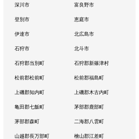
深川市
富良野市
北３条西
1,700万円
西11丁目
登別市
恵庭市
北３条西
1,400万円
西11丁目
伊達市
北広島市
北３条西
2,900万円
西11丁目
石狩市
北斗市
北３条西
3,800万円
西18丁目
石狩郡当別町
石狩郡新篠津村
北３条西
450万円
西18丁目
松前郡松前町
松前郡福島町
北３条西
550万円
西18丁目
上磯郡知内町
上磯郡木古内町
北３条西
360万円
西18丁目
亀田郡七飯町
茅部郡鹿部町
北３条西
1,300万円
西28丁目
茅部郡森町
二海郡八雲町
北３条西
3,100万円
西28丁目
山越郡長万部町
檜山郡江差町