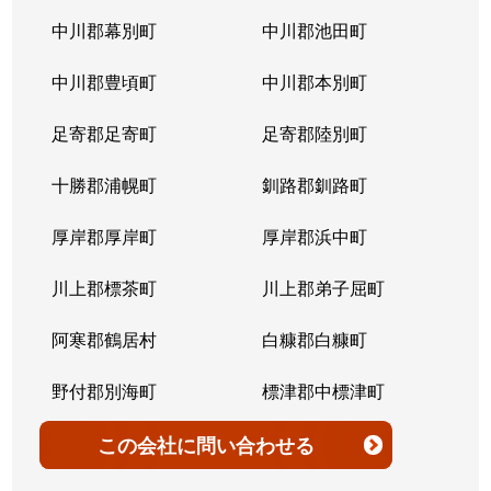
北７条西
4,200万円
桑園
中川郡幕別町
中川郡池田町
北７条西
300万円
桑園
中川郡豊頃町
中川郡本別町
北７条西
2,200万円
桑園
足寄郡足寄町
足寄郡陸別町
北７条西
1,500万円
西28丁目
十勝郡浦幌町
釧路郡釧路町
北７条西
900万円
西28丁目
厚岸郡厚岸町
厚岸郡浜中町
北７条西
2,600万円
西28丁目
川上郡標茶町
川上郡弟子屈町
北７条西
2,300万円
西28丁目
阿寒郡鶴居村
白糠郡白糠町
北７条西
2,900万円
西28丁目
野付郡別海町
標津郡中標津町
北７条西
3,100万円
西28丁目
標津郡標津町
目梨郡羅臼町
この会社
に問い合わせる
北８条西
3,600万円
桑園