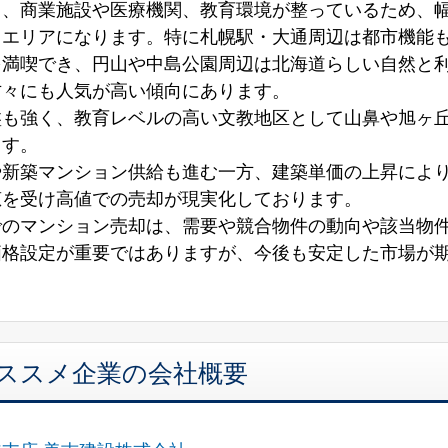
く、商業施設や医療機関、教育環境が整っているため、
るエリアになります。特に札幌駅・大通周辺は都市機能
を満喫でき、円山や中島公園周辺は北海道らしい自然と
方々にも人気が高い傾向にあります。
盤も強く、教育レベルの高い文教地区として山鼻や旭ヶ
ます。
や新築マンション供給も進む一方、建築単価の上昇によ
恵を受け高値での売却が現実化しております。
でのマンション売却は、需要や競合物件の動向や該当物
価格設定が重要ではありますが、今後も安定した市場が
オススメ企業の会社概要