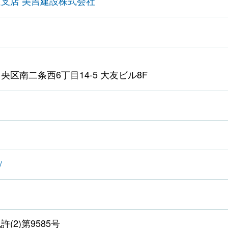
海道支店 美吉建設株式会社
区南二条西6丁目14-5 大友ビル8F
/
(2)第9585号