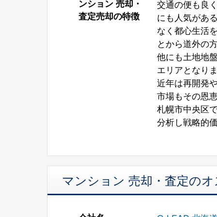
ンション 売却・
交通の便も良
査定売却の特徴
にも人気があ
なく都心生活
とから道外の
他にも土地地
エリアとなり
近年は再開発
市場もその恩
札幌市中央区
分析し戦略的
マンション 売却・査定の