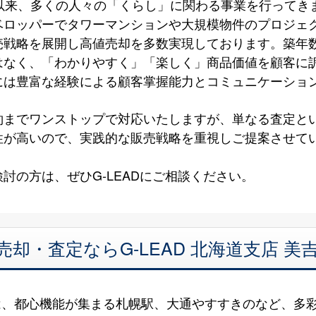
以来、多くの人々の「くらし」に関わる事業を行ってき
ベロッパーでタワーマンションや大規模物件のプロジェ
売戦略を展開し高値売却を多数実現しております。築年
はなく、「わかりやすく」「楽しく」商品価値を顧客に
には豊富な経験による顧客掌握能力とコミュニケーショ
約までワンストップで対応いたしますが、単なる査定と
性が高いので、実践的な販売戦略を重視しご提案させて
討の方は、ぜひG-LEADにご相談ください。
売却・査定ならG-LEAD 北海道支店 
は、都心機能が集まる札幌駅、大通やすすきのなど、多