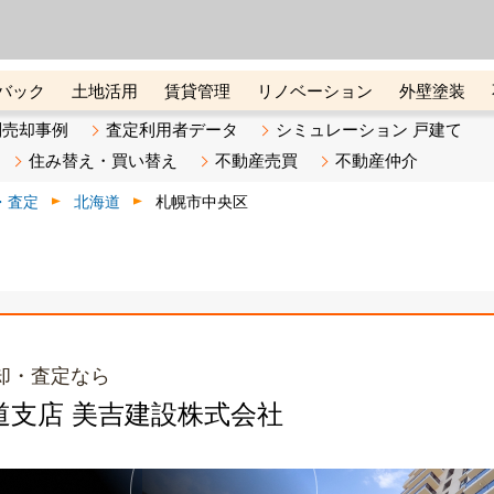
ーズ株式会社（東証グロース上
初めての方へ
ビスです 証券コード：4445
バック
土地活用
賃貸管理
リノベーション
外壁塗装
ライン講座
リビンマガジンBiz
不動産売却ご相談デスク
別売却事例
査定利用者データ
シミュレーション 戸建て
住み替え・買い替え
不動産売買
不動産仲介
・査定
北海道
札幌市中央区
却・査定なら
北海道支店 美吉建設株式会社