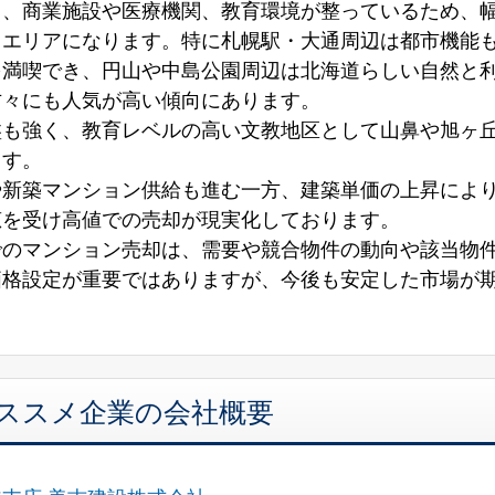
く、商業施設や医療機関、教育環境が整っているため、
るエリアになります。特に札幌駅・大通周辺は都市機能
を満喫でき、円山や中島公園周辺は北海道らしい自然と
方々にも人気が高い傾向にあります。
盤も強く、教育レベルの高い文教地区として山鼻や旭ヶ
ます。
や新築マンション供給も進む一方、建築単価の上昇によ
恵を受け高値での売却が現実化しております。
でのマンション売却は、需要や競合物件の動向や該当物
価格設定が重要ではありますが、今後も安定した市場が
オススメ企業の会社概要