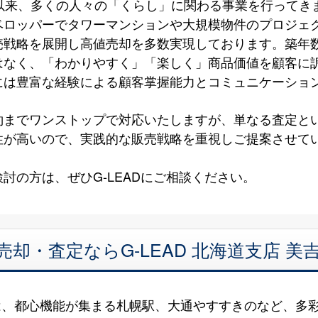
以来、多くの人々の「くらし」に関わる事業を行ってき
ベロッパーでタワーマンションや大規模物件のプロジェ
売戦略を展開し高値売却を多数実現しております。築年
はなく、「わかりやすく」「楽しく」商品価値を顧客に
には豊富な経験による顧客掌握能力とコミュニケーショ
約までワンストップで対応いたしますが、単なる査定と
性が高いので、実践的な販売戦略を重視しご提案させて
討の方は、ぜひG-LEADにご相談ください。
売却・査定ならG-LEAD 北海道支店 
は、都心機能が集まる札幌駅、大通やすすきのなど、多