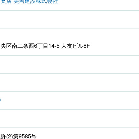
海道支店 美吉建設株式会社
区南二条西6丁目14-5 大友ビル8F
/
(2)第9585号