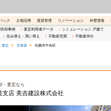
ーズ株式会社（東証グロース上
初めての方へ
ビスです 証券コード：4445
バック
土地活用
賃貸管理
リノベーション
外壁塗装
ライン講座
リビンマガジンBiz
不動産売却ご相談デスク
別売却事例
査定利用者データ
シミュレーション 戸建て
住み替え・買い替え
不動産売買
不動産仲介
・査定
北海道
札幌市中央区
却・査定なら
北海道支店 美吉建設株式会社