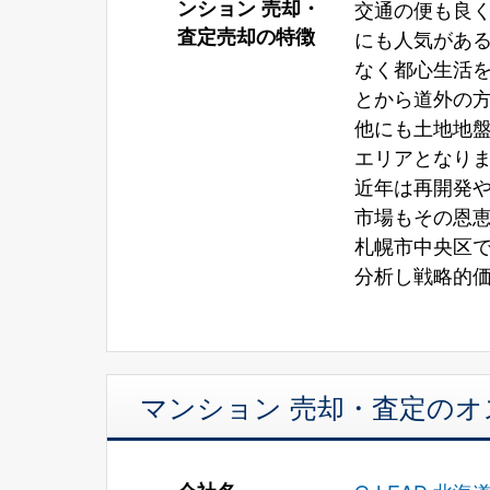
ンション 売却・
交通の便も良
査定売却の特徴
にも人気があ
なく都心生活
とから道外の
他にも土地地
エリアとなり
近年は再開発
市場もその恩
札幌市中央区
分析し戦略的
マンション 売却・査定の