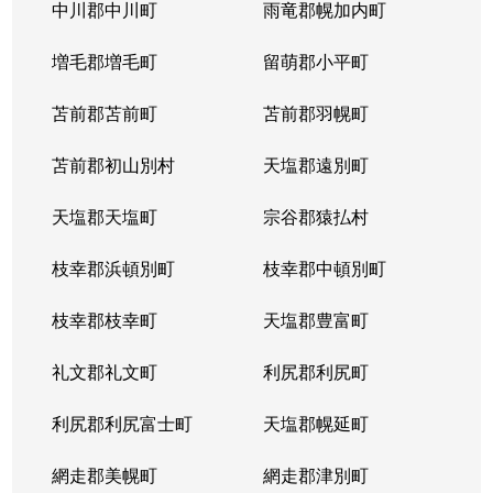
北５条西
1,200万円
札幌(ＪＲ)
中川郡中川町
雨竜郡幌加内町
北５条西
80万円
さっぽろ(札幌市営)
増毛郡増毛町
留萌郡小平町
北５条西
苫前郡苫前町
2,000万円
苫前郡羽幌町
桑園
苫前郡初山別村
天塩郡遠別町
北５条西
1,500万円
桑園
天塩郡天塩町
宗谷郡猿払村
北５条西
1,900万円
桑園
枝幸郡浜頓別町
枝幸郡中頓別町
北５条西
800万円
西18丁目
枝幸郡枝幸町
天塩郡豊富町
北５条西
7,200万円
西28丁目
礼文郡礼文町
利尻郡利尻町
北５条西
3,000万円
西28丁目
利尻郡利尻富士町
天塩郡幌延町
北５条西
3,900万円
西28丁目
網走郡美幌町
網走郡津別町
北５条西
790万円
西28丁目