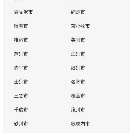
北２条西
800万円
西11丁目
岩見沢市
網走市
北２条西
留萌市
550万円
苫小牧市
西11丁目
稚内市
美唄市
北２条西
1,800万円
西18丁目
芦別市
江別市
北２条西
2,300万円
円山公園
赤平市
紋別市
北２条東
3,000万円
苗穂
士別市
名寄市
北２条東
3,200万円
苗穂
三笠市
根室市
北２条東
3,900万円
バスセンター前
千歳市
滝川市
北３条西
4,400万円
札幌(ＪＲ)
砂川市
歌志内市
北３条西
6,300万円
札幌(ＪＲ)