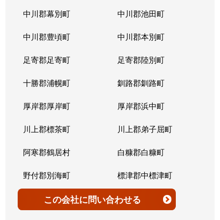
北７条西
4,200万円
桑園
中川郡幕別町
中川郡池田町
北７条西
300万円
桑園
中川郡豊頃町
中川郡本別町
北７条西
2,200万円
桑園
足寄郡足寄町
足寄郡陸別町
北７条西
1,500万円
西28丁目
十勝郡浦幌町
釧路郡釧路町
北７条西
900万円
西28丁目
厚岸郡厚岸町
厚岸郡浜中町
北７条西
2,600万円
西28丁目
川上郡標茶町
川上郡弟子屈町
北７条西
2,300万円
西28丁目
阿寒郡鶴居村
白糠郡白糠町
北７条西
2,900万円
西28丁目
野付郡別海町
標津郡中標津町
北７条西
3,100万円
西28丁目
標津郡標津町
目梨郡羅臼町
この会社
に問い合わせる
北８条西
3,600万円
桑園