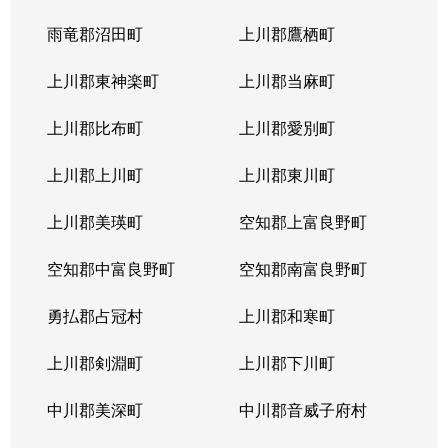
北４条東
5,200万円
札幌(ＪＲ)
雨竜郡沼田町
上川郡鷹栖町
北４条東
2,900万円
札幌(ＪＲ)
上川郡東神楽町
上川郡当麻町
北４条東
5,700万円
札幌(ＪＲ)
上川郡比布町
上川郡愛別町
北４条東
4,900万円
札幌(ＪＲ)
上川郡上川町
上川郡東川町
北４条東
4,000万円
札幌(ＪＲ)
上川郡美瑛町
空知郡上富良野町
北４条東
3,300万円
札幌(ＪＲ)
空知郡中富良野町
空知郡南富良野町
北５条西
5,500万円
札幌(ＪＲ)
勇払郡占冠村
上川郡和寒町
北５条西
480万円
札幌(ＪＲ)
上川郡剣淵町
上川郡下川町
北５条西
3,900万円
札幌(ＪＲ)
中川郡美深町
中川郡音威子府村