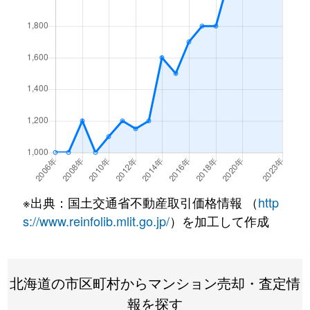
北１条西
4,500万円
西18丁目
北１条西
1,500万円
西18丁目
北１条西
390万円
円山公園
北１条西
2,000万円
円山公園
北１条西
2,000万円
円山公園
北１条西
400万円
円山公園
※出典：国土交通省不動産取引価格情報 （
http
北１条西
6,000万円
円山公園
s://www.reinfolib.mlit.go.jp/
）を加工して作成
北１条西
4,400万円
円山公園
北海道の市区町村からマンション売却・査定情
北１条西
2,300万円
円山公園
報を探す