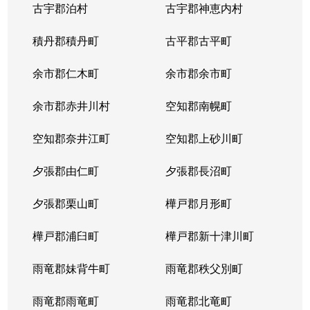
古宇郡泊村
古宇郡神恵内村
北４条西
3,100万円
西11丁目
積丹郡積丹町
古平郡古平町
北４条西
700万円
西11丁目
余市郡仁木町
余市郡余市町
北４条西
2,300万円
西18丁目
余市郡赤井川村
空知郡南幌町
北４条西
2,900万円
西18丁目
空知郡奈井江町
空知郡上砂川町
北４条西
3,900万円
西18丁目
夕張郡由仁町
夕張郡長沼町
北４条西
2,700万円
西28丁目
夕張郡栗山町
樺戸郡月形町
北４条東
3,300万円
札幌(ＪＲ)
樺戸郡浦臼町
樺戸郡新十津川町
北４条東
2,800万円
札幌(ＪＲ)
雨竜郡妹背牛町
雨竜郡秩父別町
北４条東
3,100万円
札幌(ＪＲ)
雨竜郡雨竜町
雨竜郡北竜町