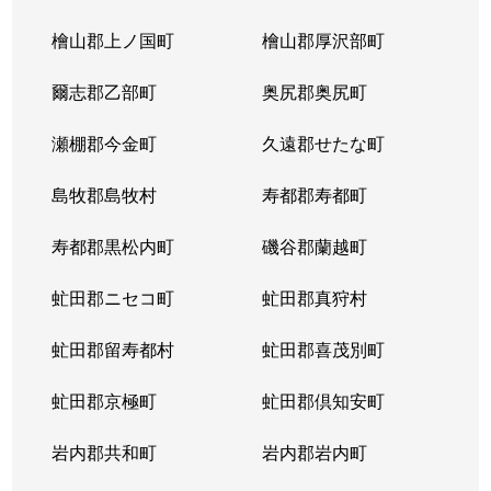
北３条東
4,300万円
苗穂
檜山郡上ノ国町
檜山郡厚沢部町
北３条東
3,200万円
苗穂
爾志郡乙部町
奥尻郡奥尻町
北３条東
4,800万円
苗穂
瀬棚郡今金町
久遠郡せたな町
北３条東
6,400万円
苗穂
島牧郡島牧村
寿都郡寿都町
北３条東
5,500万円
バスセンター前
寿都郡黒松内町
磯谷郡蘭越町
北３条東
2,900万円
バスセンター前
虻田郡ニセコ町
虻田郡真狩村
北３条東
4,700万円
バスセンター前
虻田郡留寿都村
虻田郡喜茂別町
北３条東
5,100万円
バスセンター前
虻田郡京極町
虻田郡倶知安町
北４条西
1,700万円
札幌(ＪＲ)
岩内郡共和町
岩内郡岩内町
北４条西
2,800万円
西11丁目