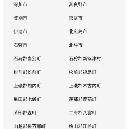
深川市
富良野市
北３条西
1,700万円
西11丁目
登別市
恵庭市
北３条西
1,400万円
西11丁目
伊達市
北広島市
北３条西
2,900万円
西11丁目
石狩市
北斗市
北３条西
3,800万円
西18丁目
石狩郡当別町
石狩郡新篠津村
北３条西
450万円
西18丁目
松前郡松前町
松前郡福島町
北３条西
550万円
西18丁目
上磯郡知内町
上磯郡木古内町
北３条西
360万円
西18丁目
亀田郡七飯町
茅部郡鹿部町
北３条西
1,300万円
西28丁目
茅部郡森町
二海郡八雲町
北３条西
3,100万円
西28丁目
山越郡長万部町
檜山郡江差町