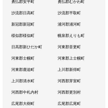
勇払郡安平町
勇払郡むかわ町
北６条西
1,700万円
桑園
沙流郡日高町
沙流郡平取町
北６条西
1,200万円
桑園
新冠郡新冠町
浦河郡浦河町
北６条西
3,200万円
桑園
様似郡様似町
幌泉郡えりも町
北６条西
1,700万円
西11丁目
日高郡新ひだか町
河東郡音更町
北６条西
1,600万円
西28丁目
河東郡士幌町
河東郡上士幌町
北６条西
160万円
西28丁目
河東郡鹿追町
上川郡新得町
北６条西
220万円
西28丁目
上川郡清水町
河西郡芽室町
北６条西
4,000万円
西28丁目
河西郡中札内村
河西郡更別村
北６条西
3,200万円
西28丁目
広尾郡大樹町
広尾郡広尾町