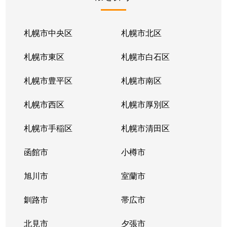
北１条東
2,100万円
苗穂
北１条東
2,100万円
苗穂
札幌市中央区
札幌市北区
北１条東
2,800万円
苗穂
札幌市東区
札幌市白石区
北１条東
4,500万円
バスセンター前
札幌市豊平区
札幌市南区
北１条東
3,700万円
バスセンター前
札幌市西区
札幌市厚別区
北１条東
4,200万円
バスセンター前
札幌市手稲区
札幌市清田区
北１条東
4,700万円
バスセンター前
函館市
小樽市
北１条東
3,900万円
バスセンター前
旭川市
室蘭市
北２条西
1,600万円
西11丁目
釧路市
帯広市
北２条西
3,700万円
西11丁目
北見市
夕張市