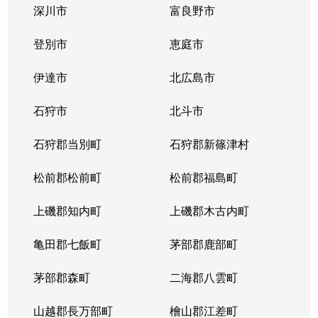
深川市
富良野市
北３条西
1,700万円
西11丁目
登別市
恵庭市
北３条西
1,400万円
西11丁目
伊達市
北広島市
北３条西
2,900万円
西11丁目
石狩市
北斗市
北３条西
3,800万円
西18丁目
石狩郡当別町
石狩郡新篠津村
北３条西
450万円
西18丁目
松前郡松前町
松前郡福島町
北３条西
550万円
西18丁目
上磯郡知内町
上磯郡木古内町
北３条西
360万円
西18丁目
亀田郡七飯町
茅部郡鹿部町
北３条西
1,300万円
西28丁目
茅部郡森町
二海郡八雲町
北３条西
3,100万円
西28丁目
山越郡長万部町
檜山郡江差町