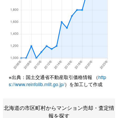
北１条西
4,500万円
西18丁目
北１条西
1,500万円
西18丁目
北１条西
390万円
円山公園
北１条西
2,000万円
円山公園
北１条西
2,000万円
円山公園
北１条西
400万円
円山公園
※出典：国土交通省不動産取引価格情報 （
http
北１条西
6,000万円
円山公園
s://www.reinfolib.mlit.go.jp/
）を加工して作成
北１条西
4,400万円
円山公園
北海道の市区町村からマンション売却・査定情
北１条西
2,300万円
円山公園
報を探す