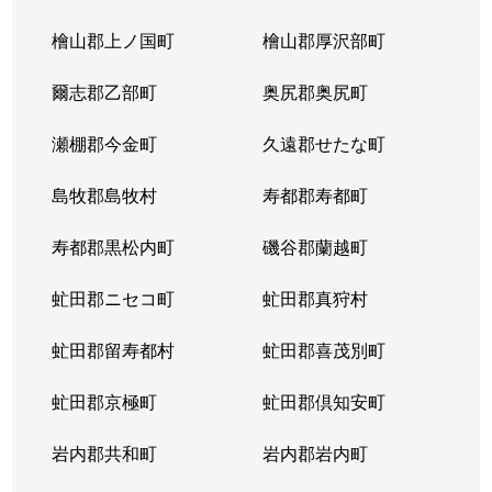
北３条東
4,300万円
苗穂
檜山郡上ノ国町
檜山郡厚沢部町
北３条東
3,200万円
苗穂
爾志郡乙部町
奥尻郡奥尻町
北３条東
4,800万円
苗穂
瀬棚郡今金町
久遠郡せたな町
北３条東
6,400万円
苗穂
島牧郡島牧村
寿都郡寿都町
北３条東
5,500万円
バスセンター前
寿都郡黒松内町
磯谷郡蘭越町
北３条東
2,900万円
バスセンター前
虻田郡ニセコ町
虻田郡真狩村
北３条東
4,700万円
バスセンター前
虻田郡留寿都村
虻田郡喜茂別町
北３条東
5,100万円
バスセンター前
虻田郡京極町
虻田郡倶知安町
北４条西
1,700万円
札幌(ＪＲ)
岩内郡共和町
岩内郡岩内町
北４条西
2,800万円
西11丁目