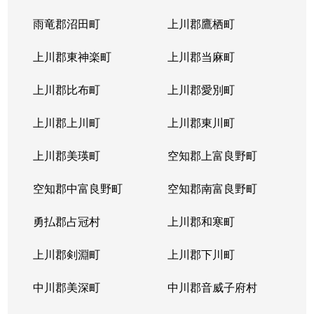
北４条東
5,200万円
札幌(ＪＲ)
雨竜郡沼田町
上川郡鷹栖町
北４条東
2,900万円
札幌(ＪＲ)
上川郡東神楽町
上川郡当麻町
北４条東
5,700万円
札幌(ＪＲ)
上川郡比布町
上川郡愛別町
北４条東
4,900万円
札幌(ＪＲ)
上川郡上川町
上川郡東川町
北４条東
4,000万円
札幌(ＪＲ)
上川郡美瑛町
空知郡上富良野町
北４条東
3,300万円
札幌(ＪＲ)
空知郡中富良野町
空知郡南富良野町
北５条西
5,500万円
札幌(ＪＲ)
勇払郡占冠村
上川郡和寒町
北５条西
480万円
札幌(ＪＲ)
上川郡剣淵町
上川郡下川町
北５条西
3,900万円
札幌(ＪＲ)
中川郡美深町
中川郡音威子府村