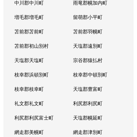
北５条西
1,200万円
札幌(ＪＲ)
中川郡中川町
雨竜郡幌加内町
北５条西
80万円
さっぽろ(札幌市営)
増毛郡増毛町
留萌郡小平町
北５条西
苫前郡苫前町
2,000万円
苫前郡羽幌町
桑園
苫前郡初山別村
天塩郡遠別町
北５条西
1,500万円
桑園
天塩郡天塩町
宗谷郡猿払村
北５条西
1,900万円
桑園
枝幸郡浜頓別町
枝幸郡中頓別町
北５条西
800万円
西18丁目
枝幸郡枝幸町
天塩郡豊富町
北５条西
7,200万円
西28丁目
礼文郡礼文町
利尻郡利尻町
北５条西
3,000万円
西28丁目
利尻郡利尻富士町
天塩郡幌延町
北５条西
3,900万円
西28丁目
網走郡美幌町
網走郡津別町
北５条西
790万円
西28丁目