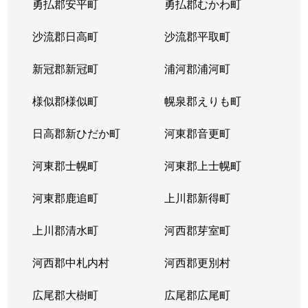
勇払郡安平町
勇払郡むかわ町
北６条西
1,700万円
桑園
沙流郡日高町
沙流郡平取町
北６条西
1,200万円
桑園
新冠郡新冠町
浦河郡浦河町
北６条西
3,200万円
桑園
様似郡様似町
幌泉郡えりも町
北６条西
1,700万円
西11丁目
日高郡新ひだか町
河東郡音更町
北６条西
1,600万円
西28丁目
河東郡士幌町
河東郡上士幌町
北６条西
160万円
西28丁目
河東郡鹿追町
上川郡新得町
北６条西
220万円
西28丁目
上川郡清水町
河西郡芽室町
北６条西
4,000万円
西28丁目
河西郡中札内村
河西郡更別村
北６条西
3,200万円
西28丁目
広尾郡大樹町
広尾郡広尾町