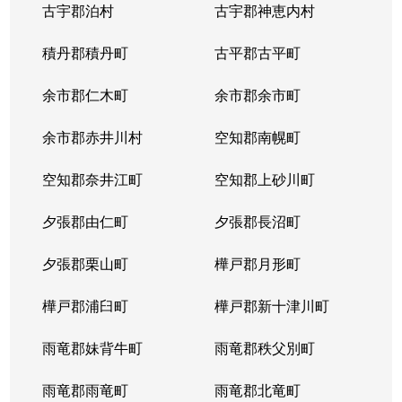
古宇郡泊村
古宇郡神恵内村
北４条西
3,100万円
西11丁目
積丹郡積丹町
古平郡古平町
北４条西
700万円
西11丁目
余市郡仁木町
余市郡余市町
北４条西
2,300万円
西18丁目
余市郡赤井川村
空知郡南幌町
北４条西
2,900万円
西18丁目
空知郡奈井江町
空知郡上砂川町
北４条西
3,900万円
西18丁目
夕張郡由仁町
夕張郡長沼町
北４条西
2,700万円
西28丁目
夕張郡栗山町
樺戸郡月形町
北４条東
3,300万円
札幌(ＪＲ)
樺戸郡浦臼町
樺戸郡新十津川町
北４条東
2,800万円
札幌(ＪＲ)
雨竜郡妹背牛町
雨竜郡秩父別町
北４条東
3,100万円
札幌(ＪＲ)
雨竜郡雨竜町
雨竜郡北竜町