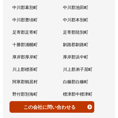
北７条西
4,200万円
桑園
中川郡幕別町
中川郡池田町
北７条西
300万円
桑園
中川郡豊頃町
中川郡本別町
北７条西
2,200万円
桑園
足寄郡足寄町
足寄郡陸別町
北７条西
1,500万円
西28丁目
十勝郡浦幌町
釧路郡釧路町
北７条西
900万円
西28丁目
厚岸郡厚岸町
厚岸郡浜中町
北７条西
2,600万円
西28丁目
川上郡標茶町
川上郡弟子屈町
北７条西
2,300万円
西28丁目
阿寒郡鶴居村
白糠郡白糠町
北７条西
2,900万円
西28丁目
野付郡別海町
標津郡中標津町
北７条西
3,100万円
西28丁目
標津郡標津町
目梨郡羅臼町
この会社
に問い合わせる
北８条西
3,600万円
桑園