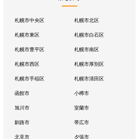
北１条東
2,100万円
苗穂
北１条東
2,100万円
苗穂
札幌市中央区
札幌市北区
北１条東
2,800万円
苗穂
札幌市東区
札幌市白石区
北１条東
4,500万円
バスセンター前
札幌市豊平区
札幌市南区
北１条東
3,700万円
バスセンター前
札幌市西区
札幌市厚別区
北１条東
4,200万円
バスセンター前
札幌市手稲区
札幌市清田区
北１条東
4,700万円
バスセンター前
函館市
小樽市
北１条東
3,900万円
バスセンター前
旭川市
室蘭市
北２条西
1,600万円
西11丁目
釧路市
帯広市
北２条西
3,700万円
西11丁目
北見市
夕張市