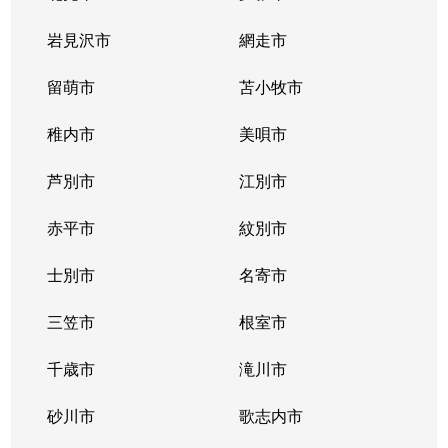
北２条西
800万円
西11丁目
岩見沢市
網走市
北２条西
留萌市
550万円
苫小牧市
西11丁目
稚内市
美唄市
北２条西
1,800万円
西18丁目
芦別市
江別市
北２条西
2,300万円
円山公園
赤平市
紋別市
北２条東
3,000万円
苗穂
士別市
名寄市
北２条東
3,200万円
苗穂
三笠市
根室市
北２条東
3,900万円
バスセンター前
千歳市
滝川市
北３条西
4,400万円
札幌(ＪＲ)
砂川市
歌志内市
北３条西
6,300万円
札幌(ＪＲ)