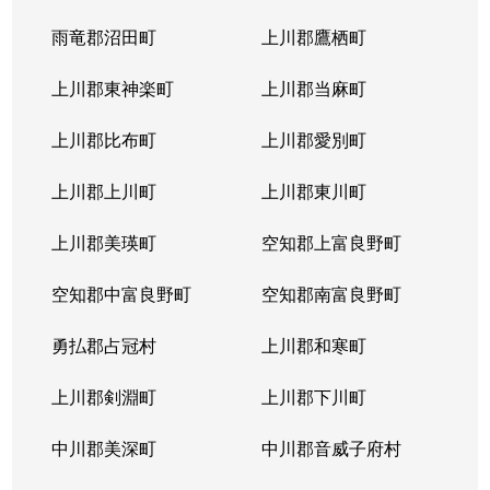
北４条東
5,200万円
札幌(ＪＲ)
雨竜郡沼田町
上川郡鷹栖町
北４条東
2,900万円
札幌(ＪＲ)
上川郡東神楽町
上川郡当麻町
北４条東
5,700万円
札幌(ＪＲ)
上川郡比布町
上川郡愛別町
北４条東
4,900万円
札幌(ＪＲ)
上川郡上川町
上川郡東川町
北４条東
4,000万円
札幌(ＪＲ)
上川郡美瑛町
空知郡上富良野町
北４条東
3,300万円
札幌(ＪＲ)
空知郡中富良野町
空知郡南富良野町
北５条西
5,500万円
札幌(ＪＲ)
勇払郡占冠村
上川郡和寒町
北５条西
480万円
札幌(ＪＲ)
上川郡剣淵町
上川郡下川町
北５条西
3,900万円
札幌(ＪＲ)
中川郡美深町
中川郡音威子府村