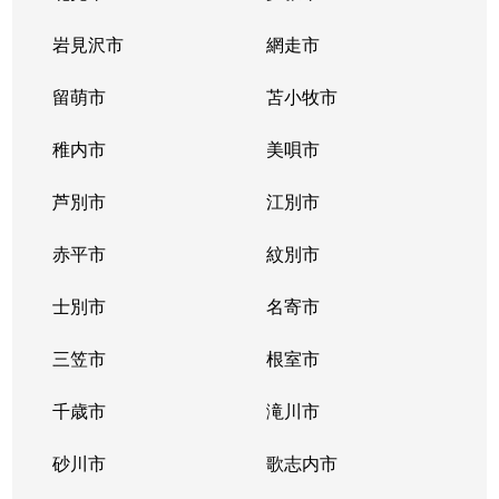
北２条西
800万円
西11丁目
岩見沢市
網走市
北２条西
留萌市
550万円
苫小牧市
西11丁目
稚内市
美唄市
北２条西
1,800万円
西18丁目
芦別市
江別市
北２条西
2,300万円
円山公園
赤平市
紋別市
北２条東
3,000万円
苗穂
士別市
名寄市
北２条東
3,200万円
苗穂
三笠市
根室市
北２条東
3,900万円
バスセンター前
千歳市
滝川市
北３条西
4,400万円
札幌(ＪＲ)
砂川市
歌志内市
北３条西
6,300万円
札幌(ＪＲ)