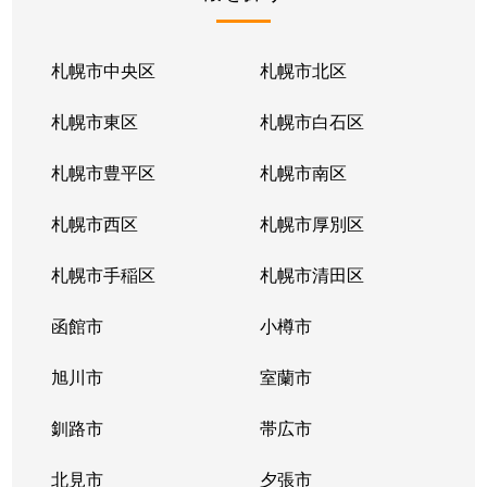
北１条東
2,100万円
苗穂
北１条東
2,100万円
苗穂
札幌市中央区
札幌市北区
北１条東
2,800万円
苗穂
札幌市東区
札幌市白石区
北１条東
4,500万円
バスセンター前
札幌市豊平区
札幌市南区
北１条東
3,700万円
バスセンター前
札幌市西区
札幌市厚別区
北１条東
4,200万円
バスセンター前
札幌市手稲区
札幌市清田区
北１条東
4,700万円
バスセンター前
函館市
小樽市
北１条東
3,900万円
バスセンター前
旭川市
室蘭市
北２条西
1,600万円
西11丁目
釧路市
帯広市
北２条西
3,700万円
西11丁目
北見市
夕張市