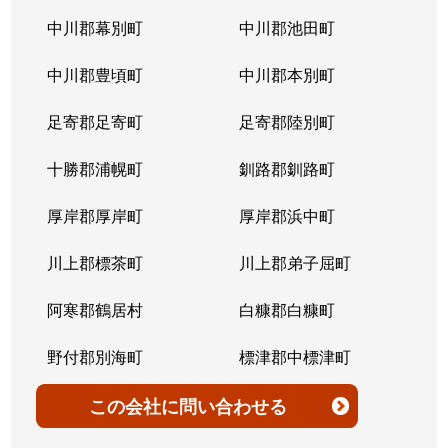
北７条西
4,200万円
桑園
中川郡幕別町
中川郡池田町
北７条西
300万円
桑園
中川郡豊頃町
中川郡本別町
北７条西
2,200万円
桑園
足寄郡足寄町
足寄郡陸別町
北７条西
1,500万円
西28丁目
十勝郡浦幌町
釧路郡釧路町
北７条西
900万円
西28丁目
厚岸郡厚岸町
厚岸郡浜中町
北７条西
2,600万円
西28丁目
川上郡標茶町
川上郡弟子屈町
北７条西
2,300万円
西28丁目
阿寒郡鶴居村
白糠郡白糠町
北７条西
2,900万円
西28丁目
野付郡別海町
標津郡中標津町
北７条西
3,100万円
西28丁目
標津郡標津町
目梨郡羅臼町
この会社
に問い合わせる
北８条西
3,600万円
桑園