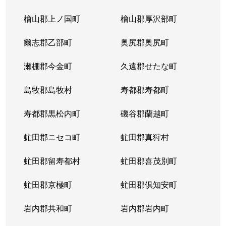
北３条東
4,300万円
苗穂
檜山郡上ノ国町
檜山郡厚沢部町
北３条東
3,200万円
苗穂
爾志郡乙部町
奥尻郡奥尻町
北３条東
4,800万円
苗穂
瀬棚郡今金町
久遠郡せたな町
北３条東
6,400万円
苗穂
島牧郡島牧村
寿都郡寿都町
北３条東
5,500万円
バスセンター前
寿都郡黒松内町
磯谷郡蘭越町
北３条東
2,900万円
バスセンター前
虻田郡ニセコ町
虻田郡真狩村
北３条東
4,700万円
バスセンター前
虻田郡留寿都村
虻田郡喜茂別町
北３条東
5,100万円
バスセンター前
虻田郡京極町
虻田郡倶知安町
北４条西
1,700万円
札幌(ＪＲ)
岩内郡共和町
岩内郡岩内町
北４条西
2,800万円
西11丁目