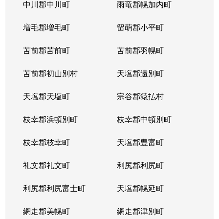
北５条西
1,200万円
札幌(ＪＲ)
中川郡中川町
雨竜郡幌加内町
北５条西
80万円
さっぽろ(札幌市営)
増毛郡増毛町
留萌郡小平町
北５条西
苫前郡苫前町
2,000万円
苫前郡羽幌町
桑園
苫前郡初山別村
天塩郡遠別町
北５条西
1,500万円
桑園
天塩郡天塩町
宗谷郡猿払村
北５条西
1,900万円
桑園
枝幸郡浜頓別町
枝幸郡中頓別町
北５条西
800万円
西18丁目
枝幸郡枝幸町
天塩郡豊富町
北５条西
7,200万円
西28丁目
礼文郡礼文町
利尻郡利尻町
北５条西
3,000万円
西28丁目
利尻郡利尻富士町
天塩郡幌延町
北５条西
3,900万円
西28丁目
網走郡美幌町
網走郡津別町
北５条西
790万円
西28丁目