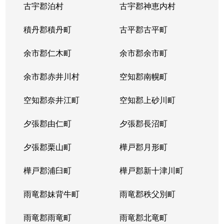
古宇郡泊村
古宇郡神恵内村
北４条西
3,100万円
西11丁目
積丹郡積丹町
古平郡古平町
北４条西
700万円
西11丁目
余市郡仁木町
余市郡余市町
北４条西
2,300万円
西18丁目
余市郡赤井川村
空知郡南幌町
北４条西
2,900万円
西18丁目
空知郡奈井江町
空知郡上砂川町
北４条西
3,900万円
西18丁目
夕張郡由仁町
夕張郡長沼町
北４条西
2,700万円
西28丁目
夕張郡栗山町
樺戸郡月形町
北４条東
3,300万円
札幌(ＪＲ)
樺戸郡浦臼町
樺戸郡新十津川町
北４条東
2,800万円
札幌(ＪＲ)
雨竜郡妹背牛町
雨竜郡秩父別町
北４条東
3,100万円
札幌(ＪＲ)
雨竜郡雨竜町
雨竜郡北竜町