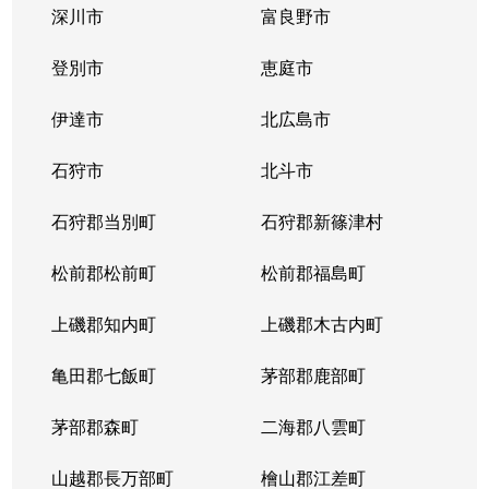
深川市
富良野市
北３条西
1,700万円
西11丁目
登別市
恵庭市
北３条西
1,400万円
西11丁目
伊達市
北広島市
北３条西
2,900万円
西11丁目
石狩市
北斗市
北３条西
3,800万円
西18丁目
石狩郡当別町
石狩郡新篠津村
北３条西
450万円
西18丁目
松前郡松前町
松前郡福島町
北３条西
550万円
西18丁目
上磯郡知内町
上磯郡木古内町
北３条西
360万円
西18丁目
亀田郡七飯町
茅部郡鹿部町
北３条西
1,300万円
西28丁目
茅部郡森町
二海郡八雲町
北３条西
3,100万円
西28丁目
山越郡長万部町
檜山郡江差町