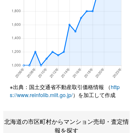
北１条西
4,500万円
西18丁目
北１条西
1,500万円
西18丁目
北１条西
390万円
円山公園
北１条西
2,000万円
円山公園
北１条西
2,000万円
円山公園
北１条西
400万円
円山公園
※出典：国土交通省不動産取引価格情報 （
http
北１条西
6,000万円
円山公園
s://www.reinfolib.mlit.go.jp/
）を加工して作成
北１条西
4,400万円
円山公園
北海道の市区町村からマンション売却・査定情
北１条西
2,300万円
円山公園
報を探す