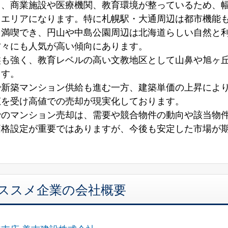
く、商業施設や医療機関、教育環境が整っているため、
るエリアになります。特に札幌駅・大通周辺は都市機能
を満喫でき、円山や中島公園周辺は北海道らしい自然と
方々にも人気が高い傾向にあります。
盤も強く、教育レベルの高い文教地区として山鼻や旭ヶ
ます。
や新築マンション供給も進む一方、建築単価の上昇によ
恵を受け高値での売却が現実化しております。
でのマンション売却は、需要や競合物件の動向や該当物
価格設定が重要ではありますが、今後も安定した市場が
オススメ企業の会社概要