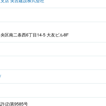
海道支店 美吉建設株式会社
区南二条西6丁目14-5 大友ビル8F
/
(2)第9585号