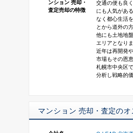
ンション 売却・
交通の便も良
査定売却の特徴
にも人気があ
なく都心生活
とから道外の
他にも土地地
エリアとなり
近年は再開発
市場もその恩
札幌市中央区
分析し戦略的
マンション 売却・査定の