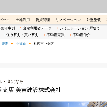
ーズ株式会社（東証グロース上
初めての方へ
ビスです 証券コード：4445
バック
土地活用
賃貸管理
リノベーション
外壁塗装
ライン講座
リビンマガジンBiz
不動産売却ご相談デスク
別売却事例
査定利用者データ
シミュレーション 戸建て
住み替え・買い替え
不動産売買
不動産仲介
・査定
北海道
札幌市中央区
却・査定なら
北海道支店 美吉建設株式会社