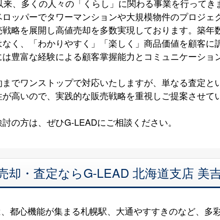
以来、多くの人々の「くらし」に関わる事業を行ってき
ベロッパーでタワーマンションや大規模物件のプロジェ
売戦略を展開し高値売却を多数実現しております。築年
はなく、「わかりやすく」「楽しく」商品価値を顧客に
には豊富な経験による顧客掌握能力とコミュニケーショ
約までワンストップで対応いたしますが、単なる査定と
性が高いので、実践的な販売戦略を重視しご提案させて
討の方は、ぜひG-LEADにご相談ください。
売却・査定ならG-LEAD 北海道支店 
は、都心機能が集まる札幌駅、大通やすすきのなど、多