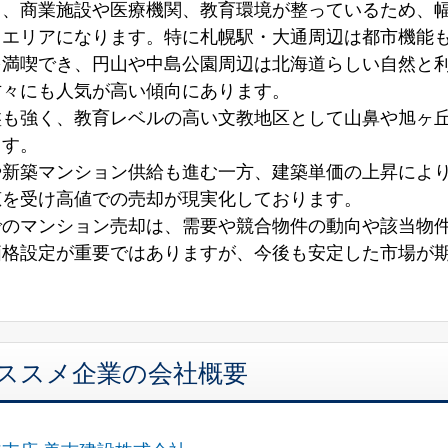
く、商業施設や医療機関、教育環境が整っているため、
るエリアになります。特に札幌駅・大通周辺は都市機能
を満喫でき、円山や中島公園周辺は北海道らしい自然と
方々にも人気が高い傾向にあります。
盤も強く、教育レベルの高い文教地区として山鼻や旭ヶ
ます。
や新築マンション供給も進む一方、建築単価の上昇によ
恵を受け高値での売却が現実化しております。
でのマンション売却は、需要や競合物件の動向や該当物
価格設定が重要ではありますが、今後も安定した市場が
オススメ企業の会社概要