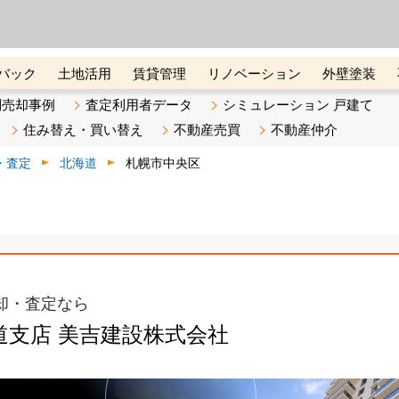
ーズ株式会社（東証グロース上
初めての方へ
ビスです 証券コード：4445
バック
土地活用
賃貸管理
リノベーション
外壁塗装
ライン講座
リビンマガジンBiz
不動産売却ご相談デスク
別売却事例
査定利用者データ
シミュレーション 戸建て
住み替え・買い替え
不動産売買
不動産仲介
・査定
北海道
札幌市中央区
却・査定なら
北海道支店 美吉建設株式会社