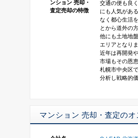
ンション 売却・
交通の便も良
査定売却の特徴
にも人気があ
なく都心生活
とから道外の
他にも土地地
エリアとなり
近年は再開発
市場もその恩
札幌市中央区
分析し戦略的
マンション 売却・査定の