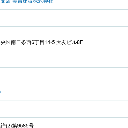
海道支店 美吉建設株式会社
区南二条西6丁目14-5 大友ビル8F
/
(2)第9585号