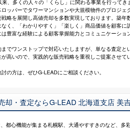
以来、多くの人々の「くらし」に関わる事業を行ってき
ベロッパーでタワーマンションや大規模物件のプロジェ
売戦略を展開し高値売却を多数実現しております。築年
はなく、「わかりやすく」「楽しく」商品価値を顧客に
には豊富な経験による顧客掌握能力とコミュニケーショ
約までワンストップで対応いたしますが、単なる査定と
性が高いので、実践的な販売戦略を重視しご提案させて
討の方は、ぜひG-LEADにご相談ください。
売却・査定ならG-LEAD 北海道支店 
は、都心機能が集まる札幌駅、大通やすすきのなど、多