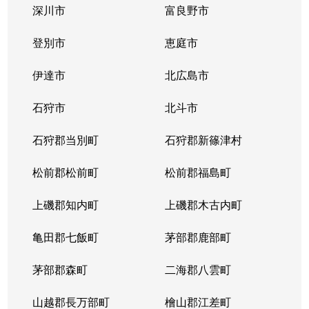
深川市
富良野市
北３条西
1,700万円
西11丁目
登別市
恵庭市
北３条西
1,400万円
西11丁目
伊達市
北広島市
北３条西
2,900万円
西11丁目
石狩市
北斗市
北３条西
3,800万円
西18丁目
石狩郡当別町
石狩郡新篠津村
北３条西
450万円
西18丁目
松前郡松前町
松前郡福島町
北３条西
550万円
西18丁目
上磯郡知内町
上磯郡木古内町
北３条西
360万円
西18丁目
亀田郡七飯町
茅部郡鹿部町
北３条西
1,300万円
西28丁目
茅部郡森町
二海郡八雲町
北３条西
3,100万円
西28丁目
山越郡長万部町
檜山郡江差町