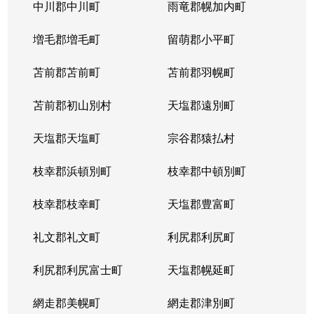
北５条西
1,200万円
札幌(ＪＲ)
中川郡中川町
雨竜郡幌加内町
北５条西
80万円
さっぽろ(札幌市営)
増毛郡増毛町
留萌郡小平町
北５条西
苫前郡苫前町
2,000万円
苫前郡羽幌町
桑園
苫前郡初山別村
天塩郡遠別町
北５条西
1,500万円
桑園
天塩郡天塩町
宗谷郡猿払村
北５条西
1,900万円
桑園
枝幸郡浜頓別町
枝幸郡中頓別町
北５条西
800万円
西18丁目
枝幸郡枝幸町
天塩郡豊富町
北５条西
7,200万円
西28丁目
礼文郡礼文町
利尻郡利尻町
北５条西
3,000万円
西28丁目
利尻郡利尻富士町
天塩郡幌延町
北５条西
3,900万円
西28丁目
網走郡美幌町
網走郡津別町
北５条西
790万円
西28丁目