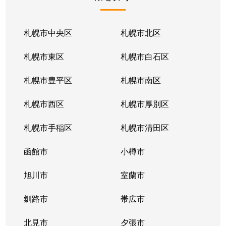
北１条東
2,100万円
苗穂
北１条東
2,100万円
苗穂
札幌市中央区
札幌市北区
北１条東
2,800万円
苗穂
札幌市東区
札幌市白石区
北１条東
4,500万円
バスセンター前
札幌市豊平区
札幌市南区
北１条東
3,700万円
バスセンター前
札幌市西区
札幌市厚別区
北１条東
4,200万円
バスセンター前
札幌市手稲区
札幌市清田区
北１条東
4,700万円
バスセンター前
函館市
小樽市
北１条東
3,900万円
バスセンター前
旭川市
室蘭市
北２条西
1,600万円
西11丁目
釧路市
帯広市
北２条西
3,700万円
西11丁目
北見市
夕張市