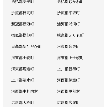
勇払郡安平町
勇払郡むかわ町
北６条西
1,700万円
桑園
沙流郡日高町
沙流郡平取町
北６条西
1,200万円
桑園
新冠郡新冠町
浦河郡浦河町
北６条西
3,200万円
桑園
様似郡様似町
幌泉郡えりも町
北６条西
1,700万円
西11丁目
日高郡新ひだか町
河東郡音更町
北６条西
1,600万円
西28丁目
河東郡士幌町
河東郡上士幌町
北６条西
160万円
西28丁目
河東郡鹿追町
上川郡新得町
北６条西
220万円
西28丁目
上川郡清水町
河西郡芽室町
北６条西
4,000万円
西28丁目
河西郡中札内村
河西郡更別村
北６条西
3,200万円
西28丁目
広尾郡大樹町
広尾郡広尾町