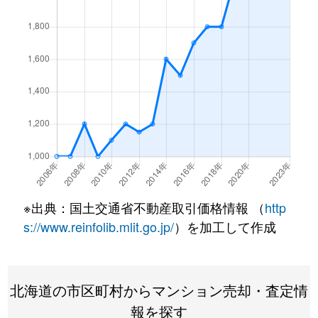
北１条西
4,500万円
西18丁目
北１条西
1,500万円
西18丁目
北１条西
390万円
円山公園
北１条西
2,000万円
円山公園
北１条西
2,000万円
円山公園
北１条西
400万円
円山公園
※出典：国土交通省不動産取引価格情報 （
http
北１条西
6,000万円
円山公園
s://www.reinfolib.mlit.go.jp/
）を加工して作成
北１条西
4,400万円
円山公園
北海道の市区町村からマンション売却・査定情
北１条西
2,300万円
円山公園
報を探す