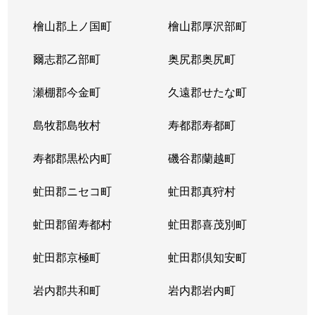
北３条東
4,300万円
苗穂
檜山郡上ノ国町
檜山郡厚沢部町
北３条東
3,200万円
苗穂
爾志郡乙部町
奥尻郡奥尻町
北３条東
4,800万円
苗穂
瀬棚郡今金町
久遠郡せたな町
北３条東
6,400万円
苗穂
島牧郡島牧村
寿都郡寿都町
北３条東
5,500万円
バスセンター前
寿都郡黒松内町
磯谷郡蘭越町
北３条東
2,900万円
バスセンター前
虻田郡ニセコ町
虻田郡真狩村
北３条東
4,700万円
バスセンター前
虻田郡留寿都村
虻田郡喜茂別町
北３条東
5,100万円
バスセンター前
虻田郡京極町
虻田郡倶知安町
北４条西
1,700万円
札幌(ＪＲ)
岩内郡共和町
岩内郡岩内町
北４条西
2,800万円
西11丁目