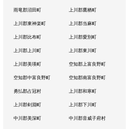
北４条東
5,200万円
札幌(ＪＲ)
雨竜郡沼田町
上川郡鷹栖町
北４条東
2,900万円
札幌(ＪＲ)
上川郡東神楽町
上川郡当麻町
北４条東
5,700万円
札幌(ＪＲ)
上川郡比布町
上川郡愛別町
北４条東
4,900万円
札幌(ＪＲ)
上川郡上川町
上川郡東川町
北４条東
4,000万円
札幌(ＪＲ)
上川郡美瑛町
空知郡上富良野町
北４条東
3,300万円
札幌(ＪＲ)
空知郡中富良野町
空知郡南富良野町
北５条西
5,500万円
札幌(ＪＲ)
勇払郡占冠村
上川郡和寒町
北５条西
480万円
札幌(ＪＲ)
上川郡剣淵町
上川郡下川町
北５条西
3,900万円
札幌(ＪＲ)
中川郡美深町
中川郡音威子府村