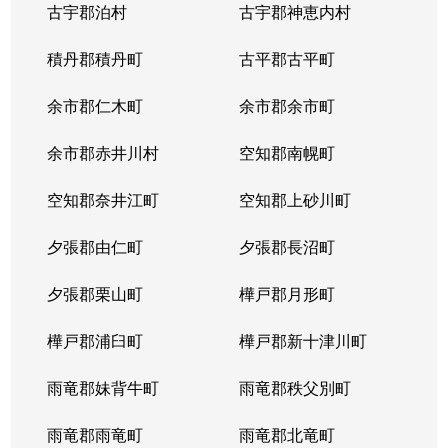
古宇郡泊村
古宇郡神恵内村
北４条西
3,100万円
西11丁目
積丹郡積丹町
古平郡古平町
北４条西
700万円
西11丁目
余市郡仁木町
余市郡余市町
北４条西
2,300万円
西18丁目
余市郡赤井川村
空知郡南幌町
北４条西
2,900万円
西18丁目
空知郡奈井江町
空知郡上砂川町
北４条西
3,900万円
西18丁目
夕張郡由仁町
夕張郡長沼町
北４条西
2,700万円
西28丁目
夕張郡栗山町
樺戸郡月形町
北４条東
3,300万円
札幌(ＪＲ)
樺戸郡浦臼町
樺戸郡新十津川町
北４条東
2,800万円
札幌(ＪＲ)
雨竜郡妹背牛町
雨竜郡秩父別町
北４条東
3,100万円
札幌(ＪＲ)
雨竜郡雨竜町
雨竜郡北竜町