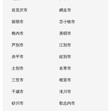
北２条西
800万円
西11丁目
岩見沢市
網走市
北２条西
留萌市
550万円
苫小牧市
西11丁目
稚内市
美唄市
北２条西
1,800万円
西18丁目
芦別市
江別市
北２条西
2,300万円
円山公園
赤平市
紋別市
北２条東
3,000万円
苗穂
士別市
名寄市
北２条東
3,200万円
苗穂
三笠市
根室市
北２条東
3,900万円
バスセンター前
千歳市
滝川市
北３条西
4,400万円
札幌(ＪＲ)
砂川市
歌志内市
北３条西
6,300万円
札幌(ＪＲ)