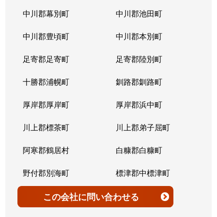
北７条西
4,200万円
桑園
中川郡幕別町
中川郡池田町
北７条西
300万円
桑園
中川郡豊頃町
中川郡本別町
北７条西
2,200万円
桑園
足寄郡足寄町
足寄郡陸別町
北７条西
1,500万円
西28丁目
十勝郡浦幌町
釧路郡釧路町
北７条西
900万円
西28丁目
厚岸郡厚岸町
厚岸郡浜中町
北７条西
2,600万円
西28丁目
川上郡標茶町
川上郡弟子屈町
北７条西
2,300万円
西28丁目
阿寒郡鶴居村
白糠郡白糠町
北７条西
2,900万円
西28丁目
野付郡別海町
標津郡中標津町
北７条西
3,100万円
西28丁目
標津郡標津町
目梨郡羅臼町
この会社
に問い合わせる
北８条西
3,600万円
桑園