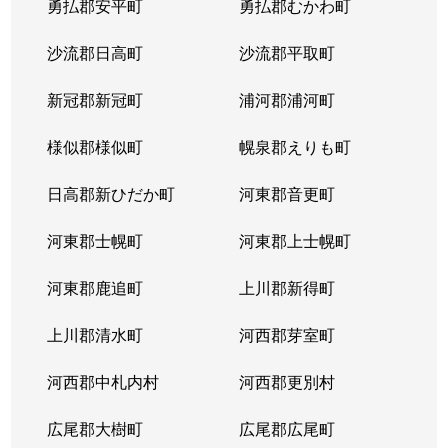
勇払郡安平町
勇払郡むかわ町
北６条西
1,700万円
桑園
沙流郡日高町
沙流郡平取町
北６条西
1,200万円
桑園
新冠郡新冠町
浦河郡浦河町
北６条西
3,200万円
桑園
様似郡様似町
幌泉郡えりも町
北６条西
1,700万円
西11丁目
日高郡新ひだか町
河東郡音更町
北６条西
1,600万円
西28丁目
河東郡士幌町
河東郡上士幌町
北６条西
160万円
西28丁目
河東郡鹿追町
上川郡新得町
北６条西
220万円
西28丁目
上川郡清水町
河西郡芽室町
北６条西
4,000万円
西28丁目
河西郡中札内村
河西郡更別村
北６条西
3,200万円
西28丁目
広尾郡大樹町
広尾郡広尾町