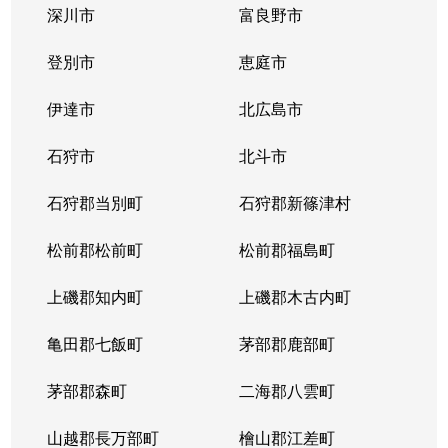
深川市
富良野市
北３条西
1,700万円
西11丁目
登別市
恵庭市
北３条西
1,400万円
西11丁目
伊達市
北広島市
北３条西
2,900万円
西11丁目
石狩市
北斗市
北３条西
3,800万円
西18丁目
石狩郡当別町
石狩郡新篠津村
北３条西
450万円
西18丁目
松前郡松前町
松前郡福島町
北３条西
550万円
西18丁目
上磯郡知内町
上磯郡木古内町
北３条西
360万円
西18丁目
亀田郡七飯町
茅部郡鹿部町
北３条西
1,300万円
西28丁目
茅部郡森町
二海郡八雲町
北３条西
3,100万円
西28丁目
山越郡長万部町
檜山郡江差町