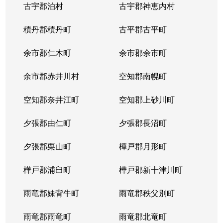
古宇郡泊村
古宇郡神恵内村
北４条西
3,100万円
西11丁目
積丹郡積丹町
古平郡古平町
北４条西
700万円
西11丁目
余市郡仁木町
余市郡余市町
北４条西
2,300万円
西18丁目
余市郡赤井川村
空知郡南幌町
北４条西
2,900万円
西18丁目
空知郡奈井江町
空知郡上砂川町
北４条西
3,900万円
西18丁目
夕張郡由仁町
夕張郡長沼町
北４条西
2,700万円
西28丁目
夕張郡栗山町
樺戸郡月形町
北４条東
3,300万円
札幌(ＪＲ)
樺戸郡浦臼町
樺戸郡新十津川町
北４条東
2,800万円
札幌(ＪＲ)
雨竜郡妹背牛町
雨竜郡秩父別町
北４条東
3,100万円
札幌(ＪＲ)
雨竜郡雨竜町
雨竜郡北竜町