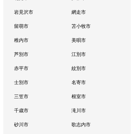
北２条西
800万円
西11丁目
岩見沢市
網走市
北２条西
留萌市
550万円
苫小牧市
西11丁目
稚内市
美唄市
北２条西
1,800万円
西18丁目
芦別市
江別市
北２条西
2,300万円
円山公園
赤平市
紋別市
北２条東
3,000万円
苗穂
士別市
名寄市
北２条東
3,200万円
苗穂
三笠市
根室市
北２条東
3,900万円
バスセンター前
千歳市
滝川市
北３条西
4,400万円
札幌(ＪＲ)
砂川市
歌志内市
北３条西
6,300万円
札幌(ＪＲ)