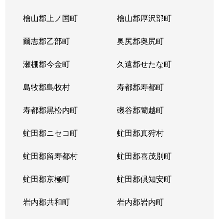
北３条東
4,300万円
苗穂
檜山郡上ノ国町
檜山郡厚沢部町
北３条東
3,200万円
苗穂
爾志郡乙部町
奥尻郡奥尻町
北３条東
4,800万円
苗穂
瀬棚郡今金町
久遠郡せたな町
北３条東
6,400万円
苗穂
島牧郡島牧村
寿都郡寿都町
北３条東
5,500万円
バスセンター前
寿都郡黒松内町
磯谷郡蘭越町
北３条東
2,900万円
バスセンター前
虻田郡ニセコ町
虻田郡真狩村
北３条東
4,700万円
バスセンター前
虻田郡留寿都村
虻田郡喜茂別町
北３条東
5,100万円
バスセンター前
虻田郡京極町
虻田郡倶知安町
北４条西
1,700万円
札幌(ＪＲ)
岩内郡共和町
岩内郡岩内町
北４条西
2,800万円
西11丁目