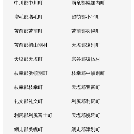
北５条西
1,200万円
札幌(ＪＲ)
中川郡中川町
雨竜郡幌加内町
北５条西
80万円
さっぽろ(札幌市営)
増毛郡増毛町
留萌郡小平町
北５条西
苫前郡苫前町
2,000万円
苫前郡羽幌町
桑園
苫前郡初山別村
天塩郡遠別町
北５条西
1,500万円
桑園
天塩郡天塩町
宗谷郡猿払村
北５条西
1,900万円
桑園
枝幸郡浜頓別町
枝幸郡中頓別町
北５条西
800万円
西18丁目
枝幸郡枝幸町
天塩郡豊富町
北５条西
7,200万円
西28丁目
礼文郡礼文町
利尻郡利尻町
北５条西
3,000万円
西28丁目
利尻郡利尻富士町
天塩郡幌延町
北５条西
3,900万円
西28丁目
網走郡美幌町
網走郡津別町
北５条西
790万円
西28丁目