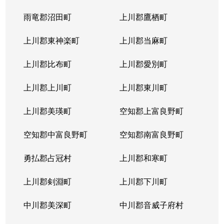
北４条東
5,200万円
札幌(ＪＲ)
雨竜郡沼田町
上川郡鷹栖町
北４条東
2,900万円
札幌(ＪＲ)
上川郡東神楽町
上川郡当麻町
北４条東
5,700万円
札幌(ＪＲ)
上川郡比布町
上川郡愛別町
北４条東
4,900万円
札幌(ＪＲ)
上川郡上川町
上川郡東川町
北４条東
4,000万円
札幌(ＪＲ)
上川郡美瑛町
空知郡上富良野町
北４条東
3,300万円
札幌(ＪＲ)
空知郡中富良野町
空知郡南富良野町
北５条西
5,500万円
札幌(ＪＲ)
勇払郡占冠村
上川郡和寒町
北５条西
480万円
札幌(ＪＲ)
上川郡剣淵町
上川郡下川町
北５条西
3,900万円
札幌(ＪＲ)
中川郡美深町
中川郡音威子府村