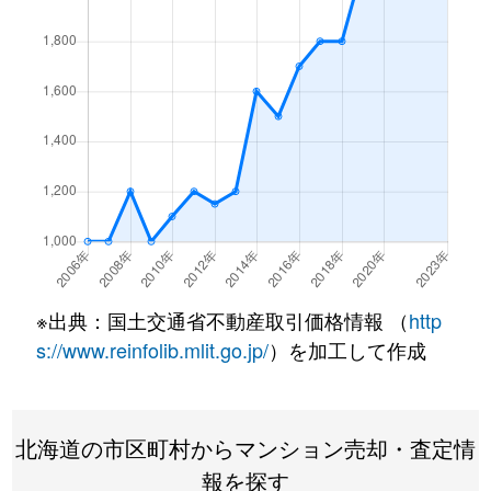
北１条西
4,500万円
西18丁目
北１条西
1,500万円
西18丁目
北１条西
390万円
円山公園
北１条西
2,000万円
円山公園
北１条西
2,000万円
円山公園
北１条西
400万円
円山公園
※出典：国土交通省不動産取引価格情報 （
http
北１条西
6,000万円
円山公園
s://www.reinfolib.mlit.go.jp/
）を加工して作成
北１条西
4,400万円
円山公園
北海道の市区町村からマンション売却・査定情
北１条西
2,300万円
円山公園
報を探す