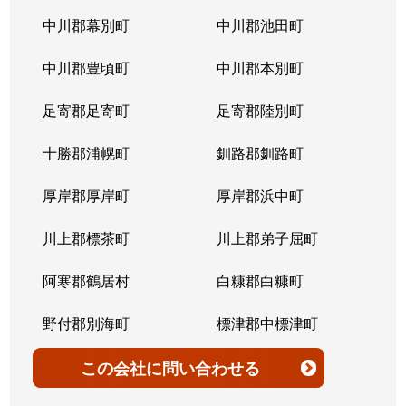
北７条西
4,200万円
桑園
中川郡幕別町
中川郡池田町
北７条西
300万円
桑園
中川郡豊頃町
中川郡本別町
北７条西
2,200万円
桑園
足寄郡足寄町
足寄郡陸別町
北７条西
1,500万円
西28丁目
十勝郡浦幌町
釧路郡釧路町
北７条西
900万円
西28丁目
厚岸郡厚岸町
厚岸郡浜中町
北７条西
2,600万円
西28丁目
川上郡標茶町
川上郡弟子屈町
北７条西
2,300万円
西28丁目
阿寒郡鶴居村
白糠郡白糠町
北７条西
2,900万円
西28丁目
野付郡別海町
標津郡中標津町
北７条西
3,100万円
西28丁目
標津郡標津町
目梨郡羅臼町
この会社
に問い合わせる
北８条西
3,600万円
桑園