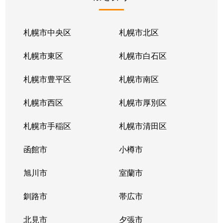
北１条東
2,100万円
苗穂
北１条東
2,100万円
苗穂
札幌市中央区
札幌市北区
北１条東
2,800万円
苗穂
札幌市東区
札幌市白石区
北１条東
4,500万円
バスセンター前
札幌市豊平区
札幌市南区
北１条東
3,700万円
バスセンター前
札幌市西区
札幌市厚別区
北１条東
4,200万円
バスセンター前
札幌市手稲区
札幌市清田区
北１条東
4,700万円
バスセンター前
函館市
小樽市
北１条東
3,900万円
バスセンター前
旭川市
室蘭市
北２条西
1,600万円
西11丁目
釧路市
帯広市
北２条西
3,700万円
西11丁目
北見市
夕張市