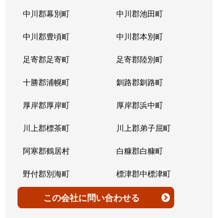
北７条西
4,200万円
桑園
中川郡幕別町
中川郡池田町
北７条西
300万円
桑園
中川郡豊頃町
中川郡本別町
北７条西
2,200万円
桑園
足寄郡足寄町
足寄郡陸別町
北７条西
1,500万円
西28丁目
十勝郡浦幌町
釧路郡釧路町
北７条西
900万円
西28丁目
厚岸郡厚岸町
厚岸郡浜中町
北７条西
2,600万円
西28丁目
川上郡標茶町
川上郡弟子屈町
北７条西
2,300万円
西28丁目
阿寒郡鶴居村
白糠郡白糠町
北７条西
2,900万円
西28丁目
野付郡別海町
標津郡中標津町
北７条西
3,100万円
西28丁目
標津郡標津町
目梨郡羅臼町
この会社
に問い合わせる
北８条西
3,600万円
桑園