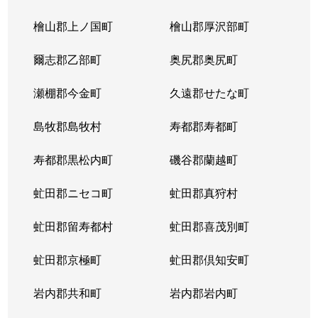
北３条東
4,300万円
苗穂
檜山郡上ノ国町
檜山郡厚沢部町
北３条東
3,200万円
苗穂
爾志郡乙部町
奥尻郡奥尻町
北３条東
4,800万円
苗穂
瀬棚郡今金町
久遠郡せたな町
北３条東
6,400万円
苗穂
島牧郡島牧村
寿都郡寿都町
北３条東
5,500万円
バスセンター前
寿都郡黒松内町
磯谷郡蘭越町
北３条東
2,900万円
バスセンター前
虻田郡ニセコ町
虻田郡真狩村
北３条東
4,700万円
バスセンター前
虻田郡留寿都村
虻田郡喜茂別町
北３条東
5,100万円
バスセンター前
虻田郡京極町
虻田郡倶知安町
北４条西
1,700万円
札幌(ＪＲ)
岩内郡共和町
岩内郡岩内町
北４条西
2,800万円
西11丁目