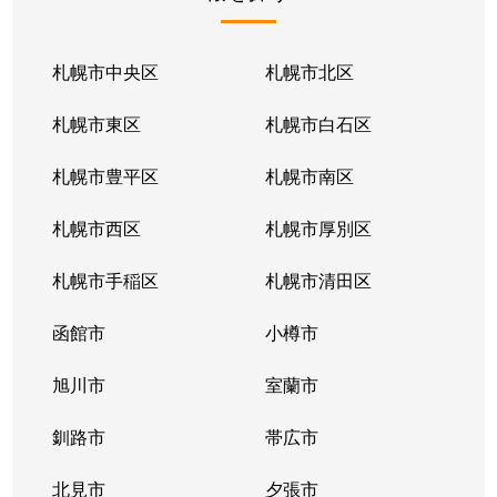
北１条東
2,100万円
苗穂
北１条東
2,100万円
苗穂
札幌市中央区
札幌市北区
北１条東
2,800万円
苗穂
札幌市東区
札幌市白石区
北１条東
4,500万円
バスセンター前
札幌市豊平区
札幌市南区
北１条東
3,700万円
バスセンター前
札幌市西区
札幌市厚別区
北１条東
4,200万円
バスセンター前
札幌市手稲区
札幌市清田区
北１条東
4,700万円
バスセンター前
函館市
小樽市
北１条東
3,900万円
バスセンター前
旭川市
室蘭市
北２条西
1,600万円
西11丁目
釧路市
帯広市
北２条西
3,700万円
西11丁目
北見市
夕張市