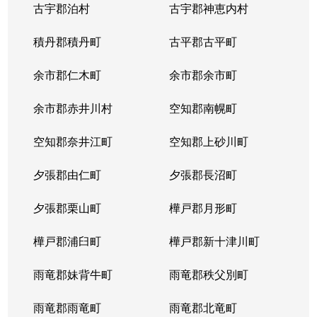
古宇郡泊村
古宇郡神恵内村
北４条西
3,100万円
西11丁目
積丹郡積丹町
古平郡古平町
北４条西
700万円
西11丁目
余市郡仁木町
余市郡余市町
北４条西
2,300万円
西18丁目
余市郡赤井川村
空知郡南幌町
北４条西
2,900万円
西18丁目
空知郡奈井江町
空知郡上砂川町
北４条西
3,900万円
西18丁目
夕張郡由仁町
夕張郡長沼町
北４条西
2,700万円
西28丁目
夕張郡栗山町
樺戸郡月形町
北４条東
3,300万円
札幌(ＪＲ)
樺戸郡浦臼町
樺戸郡新十津川町
北４条東
2,800万円
札幌(ＪＲ)
雨竜郡妹背牛町
雨竜郡秩父別町
北４条東
3,100万円
札幌(ＪＲ)
雨竜郡雨竜町
雨竜郡北竜町