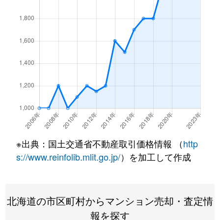
北１条西
4,500万円
西18丁目
北１条西
1,500万円
西18丁目
北１条西
390万円
円山公園
北１条西
2,000万円
円山公園
北１条西
2,000万円
円山公園
北１条西
400万円
円山公園
※出典：国土交通省不動産取引価格情報 （
http
北１条西
6,000万円
円山公園
s://www.reinfolib.mlit.go.jp/
）を加工して作成
北１条西
4,400万円
円山公園
北海道の市区町村からマンション売却・査定情
北１条西
2,300万円
円山公園
報を探す