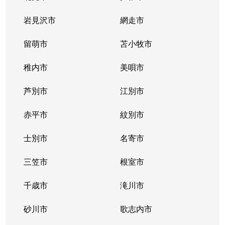
北２条西
800万円
西11丁目
岩見沢市
網走市
北２条西
留萌市
550万円
苫小牧市
西11丁目
稚内市
美唄市
北２条西
1,800万円
西18丁目
芦別市
江別市
北２条西
2,300万円
円山公園
赤平市
紋別市
北２条東
3,000万円
苗穂
士別市
名寄市
北２条東
3,200万円
苗穂
三笠市
根室市
北２条東
3,900万円
バスセンター前
千歳市
滝川市
北３条西
4,400万円
札幌(ＪＲ)
砂川市
歌志内市
北３条西
6,300万円
札幌(ＪＲ)