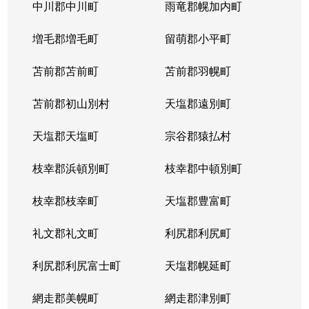
北５条西
1,200万円
札幌(ＪＲ)
中川郡中川町
雨竜郡幌加内町
北５条西
80万円
さっぽろ(札幌市営)
増毛郡増毛町
留萌郡小平町
北５条西
苫前郡苫前町
2,000万円
苫前郡羽幌町
桑園
苫前郡初山別村
天塩郡遠別町
北５条西
1,500万円
桑園
天塩郡天塩町
宗谷郡猿払村
北５条西
1,900万円
桑園
枝幸郡浜頓別町
枝幸郡中頓別町
北５条西
800万円
西18丁目
枝幸郡枝幸町
天塩郡豊富町
北５条西
7,200万円
西28丁目
礼文郡礼文町
利尻郡利尻町
北５条西
3,000万円
西28丁目
利尻郡利尻富士町
天塩郡幌延町
北５条西
3,900万円
西28丁目
網走郡美幌町
網走郡津別町
北５条西
790万円
西28丁目