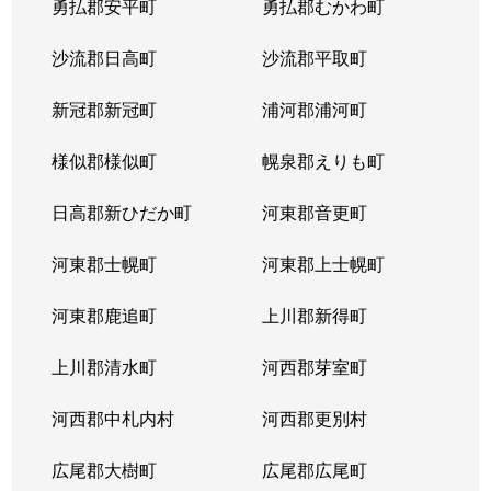
勇払郡安平町
勇払郡むかわ町
北６条西
1,700万円
桑園
沙流郡日高町
沙流郡平取町
北６条西
1,200万円
桑園
新冠郡新冠町
浦河郡浦河町
北６条西
3,200万円
桑園
様似郡様似町
幌泉郡えりも町
北６条西
1,700万円
西11丁目
日高郡新ひだか町
河東郡音更町
北６条西
1,600万円
西28丁目
河東郡士幌町
河東郡上士幌町
北６条西
160万円
西28丁目
河東郡鹿追町
上川郡新得町
北６条西
220万円
西28丁目
上川郡清水町
河西郡芽室町
北６条西
4,000万円
西28丁目
河西郡中札内村
河西郡更別村
北６条西
3,200万円
西28丁目
広尾郡大樹町
広尾郡広尾町