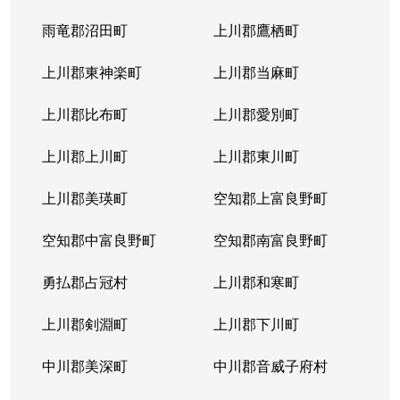
北４条東
5,200万円
札幌(ＪＲ)
雨竜郡沼田町
上川郡鷹栖町
北４条東
2,900万円
札幌(ＪＲ)
上川郡東神楽町
上川郡当麻町
北４条東
5,700万円
札幌(ＪＲ)
上川郡比布町
上川郡愛別町
北４条東
4,900万円
札幌(ＪＲ)
上川郡上川町
上川郡東川町
北４条東
4,000万円
札幌(ＪＲ)
上川郡美瑛町
空知郡上富良野町
北４条東
3,300万円
札幌(ＪＲ)
空知郡中富良野町
空知郡南富良野町
北５条西
5,500万円
札幌(ＪＲ)
勇払郡占冠村
上川郡和寒町
北５条西
480万円
札幌(ＪＲ)
上川郡剣淵町
上川郡下川町
北５条西
3,900万円
札幌(ＪＲ)
中川郡美深町
中川郡音威子府村