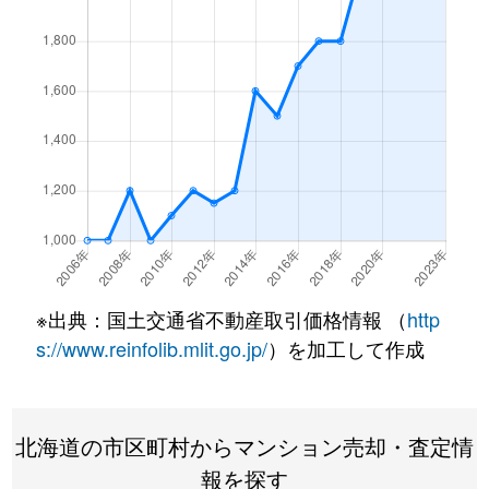
北１条西
4,500万円
西18丁目
北１条西
1,500万円
西18丁目
北１条西
390万円
円山公園
北１条西
2,000万円
円山公園
北１条西
2,000万円
円山公園
北１条西
400万円
円山公園
※出典：国土交通省不動産取引価格情報 （
http
北１条西
6,000万円
円山公園
s://www.reinfolib.mlit.go.jp/
）を加工して作成
北１条西
4,400万円
円山公園
北海道の市区町村からマンション売却・査定情
北１条西
2,300万円
円山公園
報を探す