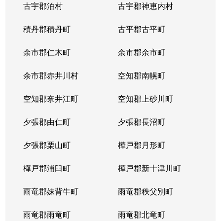
古宇郡泊村
古宇郡神恵内村
北４条西
3,100万円
西11丁目
積丹郡積丹町
古平郡古平町
北４条西
700万円
西11丁目
余市郡仁木町
余市郡余市町
北４条西
2,300万円
西18丁目
余市郡赤井川村
空知郡南幌町
北４条西
2,900万円
西18丁目
空知郡奈井江町
空知郡上砂川町
北４条西
3,900万円
西18丁目
夕張郡由仁町
夕張郡長沼町
北４条西
2,700万円
西28丁目
夕張郡栗山町
樺戸郡月形町
北４条東
3,300万円
札幌(ＪＲ)
樺戸郡浦臼町
樺戸郡新十津川町
北４条東
2,800万円
札幌(ＪＲ)
雨竜郡妹背牛町
雨竜郡秩父別町
北４条東
3,100万円
札幌(ＪＲ)
雨竜郡雨竜町
雨竜郡北竜町