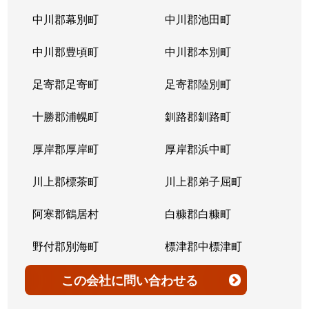
北７条西
4,200万円
桑園
中川郡幕別町
中川郡池田町
北７条西
300万円
桑園
中川郡豊頃町
中川郡本別町
北７条西
2,200万円
桑園
足寄郡足寄町
足寄郡陸別町
北７条西
1,500万円
西28丁目
十勝郡浦幌町
釧路郡釧路町
北７条西
900万円
西28丁目
厚岸郡厚岸町
厚岸郡浜中町
北７条西
2,600万円
西28丁目
川上郡標茶町
川上郡弟子屈町
北７条西
2,300万円
西28丁目
阿寒郡鶴居村
白糠郡白糠町
北７条西
2,900万円
西28丁目
野付郡別海町
標津郡中標津町
北７条西
3,100万円
西28丁目
標津郡標津町
目梨郡羅臼町
この会社
に問い合わせる
北８条西
3,600万円
桑園