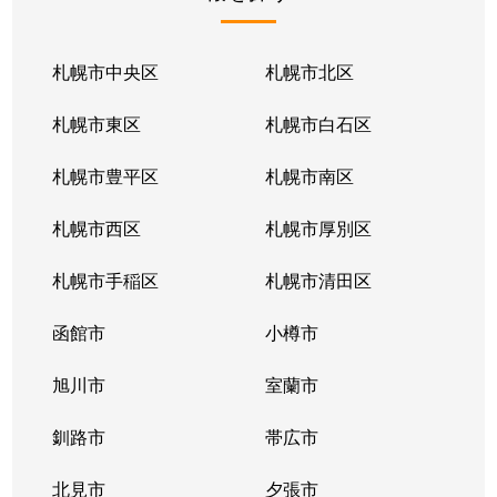
北１条東
2,100万円
苗穂
北１条東
2,100万円
苗穂
札幌市中央区
札幌市北区
北１条東
2,800万円
苗穂
札幌市東区
札幌市白石区
北１条東
4,500万円
バスセンター前
札幌市豊平区
札幌市南区
北１条東
3,700万円
バスセンター前
札幌市西区
札幌市厚別区
北１条東
4,200万円
バスセンター前
札幌市手稲区
札幌市清田区
北１条東
4,700万円
バスセンター前
函館市
小樽市
北１条東
3,900万円
バスセンター前
旭川市
室蘭市
北２条西
1,600万円
西11丁目
釧路市
帯広市
北２条西
3,700万円
西11丁目
北見市
夕張市