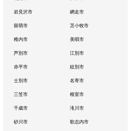
北２条西
800万円
西11丁目
岩見沢市
網走市
北２条西
留萌市
550万円
苫小牧市
西11丁目
稚内市
美唄市
北２条西
1,800万円
西18丁目
芦別市
江別市
北２条西
2,300万円
円山公園
赤平市
紋別市
北２条東
3,000万円
苗穂
士別市
名寄市
北２条東
3,200万円
苗穂
三笠市
根室市
北２条東
3,900万円
バスセンター前
千歳市
滝川市
北３条西
4,400万円
札幌(ＪＲ)
砂川市
歌志内市
北３条西
6,300万円
札幌(ＪＲ)