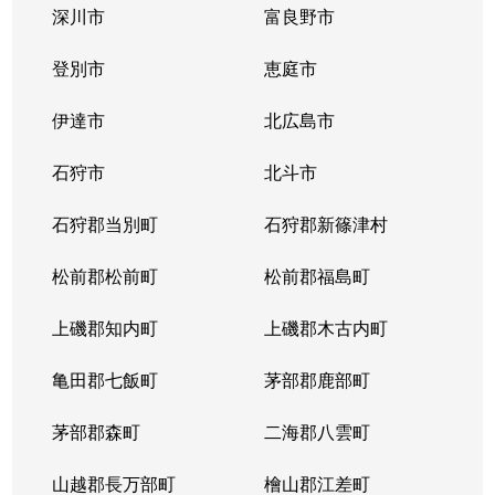
深川市
富良野市
北３条西
1,700万円
西11丁目
登別市
恵庭市
北３条西
1,400万円
西11丁目
伊達市
北広島市
北３条西
2,900万円
西11丁目
石狩市
北斗市
北３条西
3,800万円
西18丁目
石狩郡当別町
石狩郡新篠津村
北３条西
450万円
西18丁目
松前郡松前町
松前郡福島町
北３条西
550万円
西18丁目
上磯郡知内町
上磯郡木古内町
北３条西
360万円
西18丁目
亀田郡七飯町
茅部郡鹿部町
北３条西
1,300万円
西28丁目
茅部郡森町
二海郡八雲町
北３条西
3,100万円
西28丁目
山越郡長万部町
檜山郡江差町