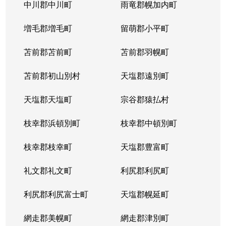
北５条西
1,200万円
札幌(ＪＲ)
中川郡中川町
雨竜郡幌加内町
北５条西
80万円
さっぽろ(札幌市営)
増毛郡増毛町
留萌郡小平町
北５条西
苫前郡苫前町
2,000万円
苫前郡羽幌町
桑園
苫前郡初山別村
天塩郡遠別町
北５条西
1,500万円
桑園
天塩郡天塩町
宗谷郡猿払村
北５条西
1,900万円
桑園
枝幸郡浜頓別町
枝幸郡中頓別町
北５条西
800万円
西18丁目
枝幸郡枝幸町
天塩郡豊富町
北５条西
7,200万円
西28丁目
礼文郡礼文町
利尻郡利尻町
北５条西
3,000万円
西28丁目
利尻郡利尻富士町
天塩郡幌延町
北５条西
3,900万円
西28丁目
網走郡美幌町
網走郡津別町
北５条西
790万円
西28丁目