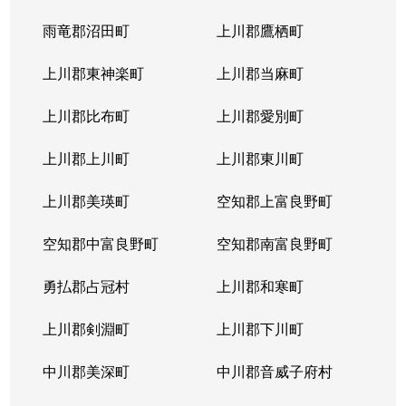
北４条東
5,200万円
札幌(ＪＲ)
雨竜郡沼田町
上川郡鷹栖町
北４条東
2,900万円
札幌(ＪＲ)
上川郡東神楽町
上川郡当麻町
北４条東
5,700万円
札幌(ＪＲ)
上川郡比布町
上川郡愛別町
北４条東
4,900万円
札幌(ＪＲ)
上川郡上川町
上川郡東川町
北４条東
4,000万円
札幌(ＪＲ)
上川郡美瑛町
空知郡上富良野町
北４条東
3,300万円
札幌(ＪＲ)
空知郡中富良野町
空知郡南富良野町
北５条西
5,500万円
札幌(ＪＲ)
勇払郡占冠村
上川郡和寒町
北５条西
480万円
札幌(ＪＲ)
上川郡剣淵町
上川郡下川町
北５条西
3,900万円
札幌(ＪＲ)
中川郡美深町
中川郡音威子府村