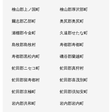
北３条東
4,300万円
苗穂
檜山郡上ノ国町
檜山郡厚沢部町
北３条東
3,200万円
苗穂
爾志郡乙部町
奥尻郡奥尻町
北３条東
4,800万円
苗穂
瀬棚郡今金町
久遠郡せたな町
北３条東
6,400万円
苗穂
島牧郡島牧村
寿都郡寿都町
北３条東
5,500万円
バスセンター前
寿都郡黒松内町
磯谷郡蘭越町
北３条東
2,900万円
バスセンター前
虻田郡ニセコ町
虻田郡真狩村
北３条東
4,700万円
バスセンター前
虻田郡留寿都村
虻田郡喜茂別町
北３条東
5,100万円
バスセンター前
虻田郡京極町
虻田郡倶知安町
北４条西
1,700万円
札幌(ＪＲ)
岩内郡共和町
岩内郡岩内町
北４条西
2,800万円
西11丁目