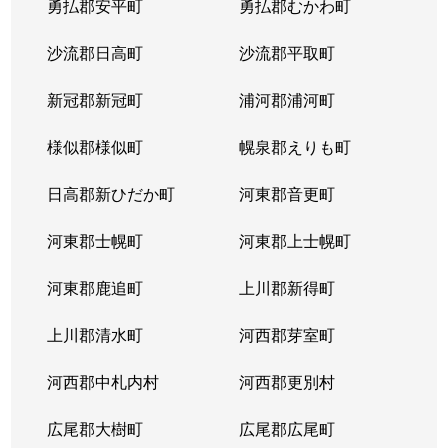
勇払郡安平町
勇払郡むかわ町
北６条西
1,700万円
桑園
沙流郡日高町
沙流郡平取町
北６条西
1,200万円
桑園
新冠郡新冠町
浦河郡浦河町
北６条西
3,200万円
桑園
様似郡様似町
幌泉郡えりも町
北６条西
1,700万円
西11丁目
日高郡新ひだか町
河東郡音更町
北６条西
1,600万円
西28丁目
河東郡士幌町
河東郡上士幌町
北６条西
160万円
西28丁目
河東郡鹿追町
上川郡新得町
北６条西
220万円
西28丁目
上川郡清水町
河西郡芽室町
北６条西
4,000万円
西28丁目
河西郡中札内村
河西郡更別村
北６条西
3,200万円
西28丁目
広尾郡大樹町
広尾郡広尾町