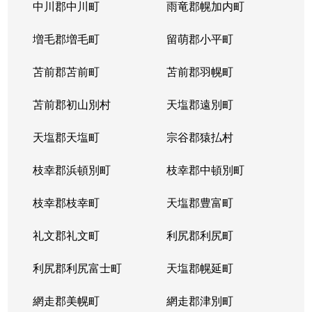
北５条西
1,200万円
札幌(ＪＲ)
中川郡中川町
雨竜郡幌加内町
北５条西
80万円
さっぽろ(札幌市営)
増毛郡増毛町
留萌郡小平町
北５条西
苫前郡苫前町
2,000万円
苫前郡羽幌町
桑園
苫前郡初山別村
天塩郡遠別町
北５条西
1,500万円
桑園
天塩郡天塩町
宗谷郡猿払村
北５条西
1,900万円
桑園
枝幸郡浜頓別町
枝幸郡中頓別町
北５条西
800万円
西18丁目
枝幸郡枝幸町
天塩郡豊富町
北５条西
7,200万円
西28丁目
礼文郡礼文町
利尻郡利尻町
北５条西
3,000万円
西28丁目
利尻郡利尻富士町
天塩郡幌延町
北５条西
3,900万円
西28丁目
網走郡美幌町
網走郡津別町
北５条西
790万円
西28丁目