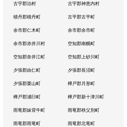
古宇郡泊村
古宇郡神恵内村
北４条西
3,100万円
西11丁目
積丹郡積丹町
古平郡古平町
北４条西
700万円
西11丁目
余市郡仁木町
余市郡余市町
北４条西
2,300万円
西18丁目
余市郡赤井川村
空知郡南幌町
北４条西
2,900万円
西18丁目
空知郡奈井江町
空知郡上砂川町
北４条西
3,900万円
西18丁目
夕張郡由仁町
夕張郡長沼町
北４条西
2,700万円
西28丁目
夕張郡栗山町
樺戸郡月形町
北４条東
3,300万円
札幌(ＪＲ)
樺戸郡浦臼町
樺戸郡新十津川町
北４条東
2,800万円
札幌(ＪＲ)
雨竜郡妹背牛町
雨竜郡秩父別町
北４条東
3,100万円
札幌(ＪＲ)
雨竜郡雨竜町
雨竜郡北竜町