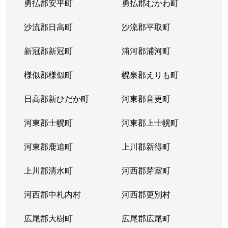
勇払郡安平町
勇払郡むかわ町
北６条西
1,700万円
桑園
沙流郡日高町
沙流郡平取町
北６条西
1,200万円
桑園
新冠郡新冠町
浦河郡浦河町
北６条西
3,200万円
桑園
様似郡様似町
幌泉郡えりも町
北６条西
1,700万円
西11丁目
日高郡新ひだか町
河東郡音更町
北６条西
1,600万円
西28丁目
河東郡士幌町
河東郡上士幌町
北６条西
160万円
西28丁目
河東郡鹿追町
上川郡新得町
北６条西
220万円
西28丁目
上川郡清水町
河西郡芽室町
北６条西
4,000万円
西28丁目
河西郡中札内村
河西郡更別村
北６条西
3,200万円
西28丁目
広尾郡大樹町
広尾郡広尾町