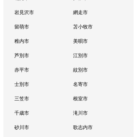
北２条西
800万円
西11丁目
岩見沢市
網走市
北２条西
留萌市
550万円
苫小牧市
西11丁目
稚内市
美唄市
北２条西
1,800万円
西18丁目
芦別市
江別市
北２条西
2,300万円
円山公園
赤平市
紋別市
北２条東
3,000万円
苗穂
士別市
名寄市
北２条東
3,200万円
苗穂
三笠市
根室市
北２条東
3,900万円
バスセンター前
千歳市
滝川市
北３条西
4,400万円
札幌(ＪＲ)
砂川市
歌志内市
北３条西
6,300万円
札幌(ＪＲ)