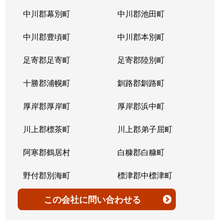
北７条西
4,200万円
桑園
中川郡幕別町
中川郡池田町
北７条西
300万円
桑園
中川郡豊頃町
中川郡本別町
北７条西
2,200万円
桑園
足寄郡足寄町
足寄郡陸別町
北７条西
1,500万円
西28丁目
十勝郡浦幌町
釧路郡釧路町
北７条西
900万円
西28丁目
厚岸郡厚岸町
厚岸郡浜中町
北７条西
2,600万円
西28丁目
川上郡標茶町
川上郡弟子屈町
北７条西
2,300万円
西28丁目
阿寒郡鶴居村
白糠郡白糠町
北７条西
2,900万円
西28丁目
野付郡別海町
標津郡中標津町
北７条西
3,100万円
西28丁目
標津郡標津町
目梨郡羅臼町
この会社
に問い合わせる
北８条西
3,600万円
桑園