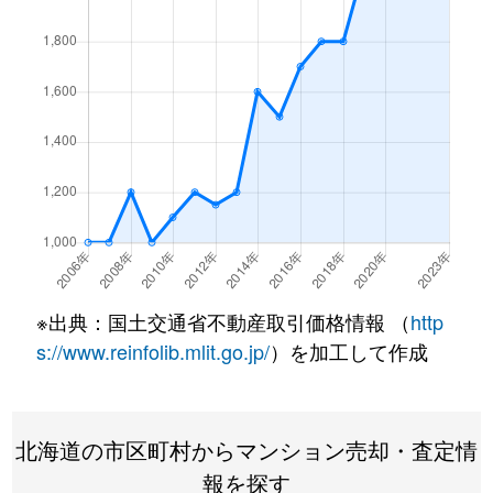
北１条西
4,500万円
西18丁目
北１条西
1,500万円
西18丁目
北１条西
390万円
円山公園
北１条西
2,000万円
円山公園
北１条西
2,000万円
円山公園
北１条西
400万円
円山公園
※出典：国土交通省不動産取引価格情報 （
http
北１条西
6,000万円
円山公園
s://www.reinfolib.mlit.go.jp/
）を加工して作成
北１条西
4,400万円
円山公園
北海道の市区町村からマンション売却・査定情
北１条西
2,300万円
円山公園
報を探す