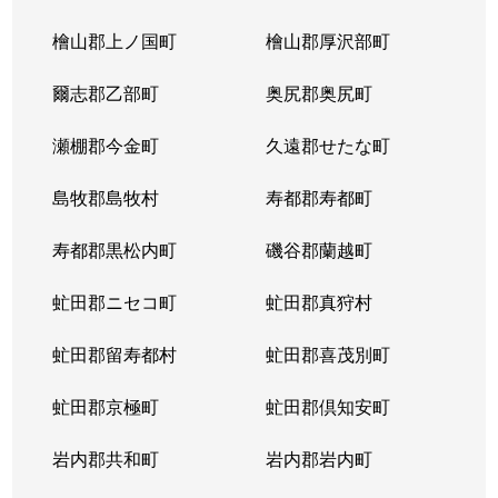
北３条東
4,300万円
苗穂
檜山郡上ノ国町
檜山郡厚沢部町
北３条東
3,200万円
苗穂
爾志郡乙部町
奥尻郡奥尻町
北３条東
4,800万円
苗穂
瀬棚郡今金町
久遠郡せたな町
北３条東
6,400万円
苗穂
島牧郡島牧村
寿都郡寿都町
北３条東
5,500万円
バスセンター前
寿都郡黒松内町
磯谷郡蘭越町
北３条東
2,900万円
バスセンター前
虻田郡ニセコ町
虻田郡真狩村
北３条東
4,700万円
バスセンター前
虻田郡留寿都村
虻田郡喜茂別町
北３条東
5,100万円
バスセンター前
虻田郡京極町
虻田郡倶知安町
北４条西
1,700万円
札幌(ＪＲ)
岩内郡共和町
岩内郡岩内町
北４条西
2,800万円
西11丁目