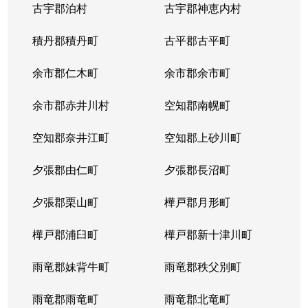
古宇郡泊村
古宇郡神恵内村
北４条西
3,100万円
西11丁目
積丹郡積丹町
古平郡古平町
北４条西
700万円
西11丁目
余市郡仁木町
余市郡余市町
北４条西
2,300万円
西18丁目
余市郡赤井川村
空知郡南幌町
北４条西
2,900万円
西18丁目
空知郡奈井江町
空知郡上砂川町
北４条西
3,900万円
西18丁目
夕張郡由仁町
夕張郡長沼町
北４条西
2,700万円
西28丁目
夕張郡栗山町
樺戸郡月形町
北４条東
3,300万円
札幌(ＪＲ)
樺戸郡浦臼町
樺戸郡新十津川町
北４条東
2,800万円
札幌(ＪＲ)
雨竜郡妹背牛町
雨竜郡秩父別町
北４条東
3,100万円
札幌(ＪＲ)
雨竜郡雨竜町
雨竜郡北竜町