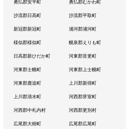
勇払郡安平町
勇払郡むかわ町
北６条西
1,700万円
桑園
沙流郡日高町
沙流郡平取町
北６条西
1,200万円
桑園
新冠郡新冠町
浦河郡浦河町
北６条西
3,200万円
桑園
様似郡様似町
幌泉郡えりも町
北６条西
1,700万円
西11丁目
日高郡新ひだか町
河東郡音更町
北６条西
1,600万円
西28丁目
河東郡士幌町
河東郡上士幌町
北６条西
160万円
西28丁目
河東郡鹿追町
上川郡新得町
北６条西
220万円
西28丁目
上川郡清水町
河西郡芽室町
北６条西
4,000万円
西28丁目
河西郡中札内村
河西郡更別村
北６条西
3,200万円
西28丁目
広尾郡大樹町
広尾郡広尾町