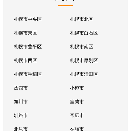
北１条東
2,100万円
苗穂
北１条東
2,100万円
苗穂
札幌市中央区
札幌市北区
北１条東
2,800万円
苗穂
札幌市東区
札幌市白石区
北１条東
4,500万円
バスセンター前
札幌市豊平区
札幌市南区
北１条東
3,700万円
バスセンター前
札幌市西区
札幌市厚別区
北１条東
4,200万円
バスセンター前
札幌市手稲区
札幌市清田区
北１条東
4,700万円
バスセンター前
函館市
小樽市
北１条東
3,900万円
バスセンター前
旭川市
室蘭市
北２条西
1,600万円
西11丁目
釧路市
帯広市
北２条西
3,700万円
西11丁目
北見市
夕張市