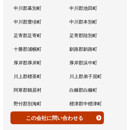
北７条西
4,200万円
桑園
中川郡幕別町
中川郡池田町
北７条西
300万円
桑園
中川郡豊頃町
中川郡本別町
北７条西
2,200万円
桑園
足寄郡足寄町
足寄郡陸別町
北７条西
1,500万円
西28丁目
十勝郡浦幌町
釧路郡釧路町
北７条西
900万円
西28丁目
厚岸郡厚岸町
厚岸郡浜中町
北７条西
2,600万円
西28丁目
川上郡標茶町
川上郡弟子屈町
北７条西
2,300万円
西28丁目
阿寒郡鶴居村
白糠郡白糠町
北７条西
2,900万円
西28丁目
野付郡別海町
標津郡中標津町
北７条西
3,100万円
西28丁目
標津郡標津町
目梨郡羅臼町
この会社
に問い合わせる
北８条西
3,600万円
桑園