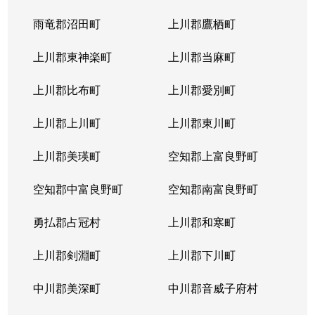
北４条東
5,200万円
札幌(ＪＲ)
雨竜郡沼田町
上川郡鷹栖町
北４条東
2,900万円
札幌(ＪＲ)
上川郡東神楽町
上川郡当麻町
北４条東
5,700万円
札幌(ＪＲ)
上川郡比布町
上川郡愛別町
北４条東
4,900万円
札幌(ＪＲ)
上川郡上川町
上川郡東川町
北４条東
4,000万円
札幌(ＪＲ)
上川郡美瑛町
空知郡上富良野町
北４条東
3,300万円
札幌(ＪＲ)
空知郡中富良野町
空知郡南富良野町
北５条西
5,500万円
札幌(ＪＲ)
勇払郡占冠村
上川郡和寒町
北５条西
480万円
札幌(ＪＲ)
上川郡剣淵町
上川郡下川町
北５条西
3,900万円
札幌(ＪＲ)
中川郡美深町
中川郡音威子府村