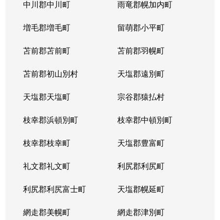
北５条西
1,200万円
札幌(ＪＲ)
中川郡中川町
雨竜郡幌加内町
北５条西
80万円
さっぽろ(札幌市営)
増毛郡増毛町
留萌郡小平町
北５条西
苫前郡苫前町
2,000万円
苫前郡羽幌町
桑園
苫前郡初山別村
天塩郡遠別町
北５条西
1,500万円
桑園
天塩郡天塩町
宗谷郡猿払村
北５条西
1,900万円
桑園
枝幸郡浜頓別町
枝幸郡中頓別町
北５条西
800万円
西18丁目
枝幸郡枝幸町
天塩郡豊富町
北５条西
7,200万円
西28丁目
礼文郡礼文町
利尻郡利尻町
北５条西
3,000万円
西28丁目
利尻郡利尻富士町
天塩郡幌延町
北５条西
3,900万円
西28丁目
網走郡美幌町
網走郡津別町
北５条西
790万円
西28丁目