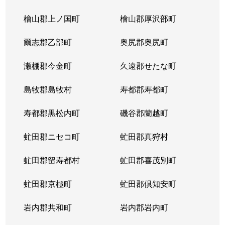
北３条東
4,300万円
苗穂
檜山郡上ノ国町
檜山郡厚沢部町
北３条東
3,200万円
苗穂
爾志郡乙部町
奥尻郡奥尻町
北３条東
4,800万円
苗穂
瀬棚郡今金町
久遠郡せたな町
北３条東
6,400万円
苗穂
島牧郡島牧村
寿都郡寿都町
北３条東
5,500万円
バスセンター前
寿都郡黒松内町
磯谷郡蘭越町
北３条東
2,900万円
バスセンター前
虻田郡ニセコ町
虻田郡真狩村
北３条東
4,700万円
バスセンター前
虻田郡留寿都村
虻田郡喜茂別町
北３条東
5,100万円
バスセンター前
虻田郡京極町
虻田郡倶知安町
北４条西
1,700万円
札幌(ＪＲ)
岩内郡共和町
岩内郡岩内町
北４条西
2,800万円
西11丁目