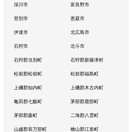
深川市
富良野市
北３条西
1,700万円
西11丁目
登別市
恵庭市
北３条西
1,400万円
西11丁目
伊達市
北広島市
北３条西
2,900万円
西11丁目
石狩市
北斗市
北３条西
3,800万円
西18丁目
石狩郡当別町
石狩郡新篠津村
北３条西
450万円
西18丁目
松前郡松前町
松前郡福島町
北３条西
550万円
西18丁目
上磯郡知内町
上磯郡木古内町
北３条西
360万円
西18丁目
亀田郡七飯町
茅部郡鹿部町
北３条西
1,300万円
西28丁目
茅部郡森町
二海郡八雲町
北３条西
3,100万円
西28丁目
山越郡長万部町
檜山郡江差町