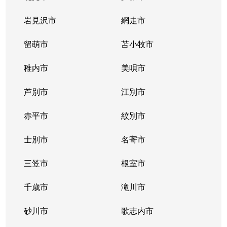
北２条西
800万円
西11丁目
岩見沢市
網走市
北２条西
留萌市
550万円
苫小牧市
西11丁目
稚内市
美唄市
北２条西
1,800万円
西18丁目
芦別市
江別市
北２条西
2,300万円
円山公園
赤平市
紋別市
北２条東
3,000万円
苗穂
士別市
名寄市
北２条東
3,200万円
苗穂
三笠市
根室市
北２条東
3,900万円
バスセンター前
千歳市
滝川市
北３条西
4,400万円
札幌(ＪＲ)
砂川市
歌志内市
北３条西
6,300万円
札幌(ＪＲ)