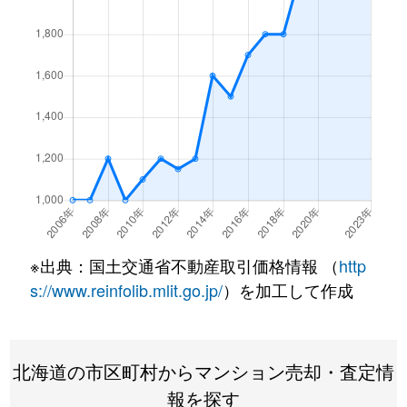
北１条西
4,500万円
西18丁目
北１条西
1,500万円
西18丁目
北１条西
390万円
円山公園
北１条西
2,000万円
円山公園
北１条西
2,000万円
円山公園
北１条西
400万円
円山公園
※出典：国土交通省不動産取引価格情報 （
http
北１条西
6,000万円
円山公園
s://www.reinfolib.mlit.go.jp/
）を加工して作成
北１条西
4,400万円
円山公園
北海道の市区町村からマンション売却・査定情
北１条西
2,300万円
円山公園
報を探す