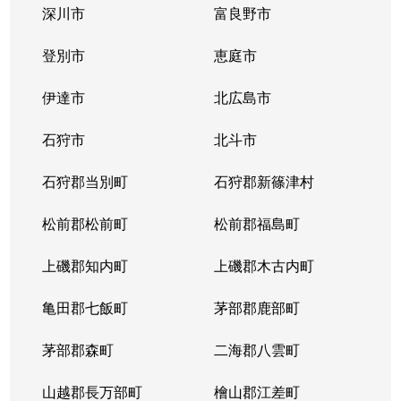
深川市
富良野市
北３条西
1,700万円
西11丁目
登別市
恵庭市
北３条西
1,400万円
西11丁目
伊達市
北広島市
北３条西
2,900万円
西11丁目
石狩市
北斗市
北３条西
3,800万円
西18丁目
石狩郡当別町
石狩郡新篠津村
北３条西
450万円
西18丁目
松前郡松前町
松前郡福島町
北３条西
550万円
西18丁目
上磯郡知内町
上磯郡木古内町
北３条西
360万円
西18丁目
亀田郡七飯町
茅部郡鹿部町
北３条西
1,300万円
西28丁目
茅部郡森町
二海郡八雲町
北３条西
3,100万円
西28丁目
山越郡長万部町
檜山郡江差町