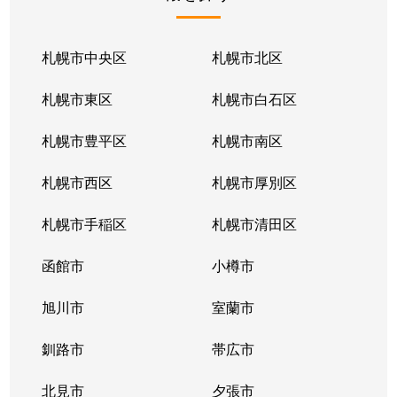
北１条東
2,100万円
苗穂
北１条東
2,100万円
苗穂
札幌市中央区
札幌市北区
北１条東
2,800万円
苗穂
札幌市東区
札幌市白石区
北１条東
4,500万円
バスセンター前
札幌市豊平区
札幌市南区
北１条東
3,700万円
バスセンター前
札幌市西区
札幌市厚別区
北１条東
4,200万円
バスセンター前
札幌市手稲区
札幌市清田区
北１条東
4,700万円
バスセンター前
函館市
小樽市
北１条東
3,900万円
バスセンター前
旭川市
室蘭市
北２条西
1,600万円
西11丁目
釧路市
帯広市
北２条西
3,700万円
西11丁目
北見市
夕張市