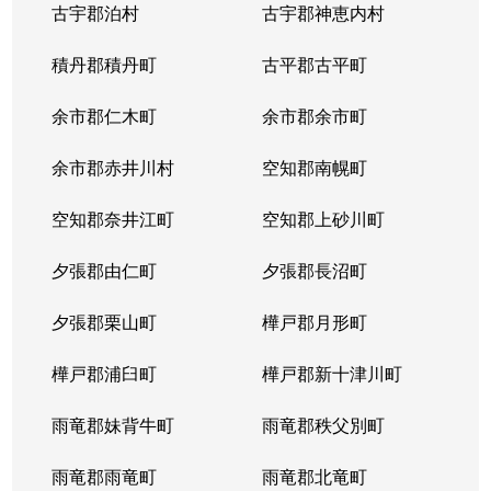
古宇郡泊村
古宇郡神恵内村
北４条西
3,100万円
西11丁目
積丹郡積丹町
古平郡古平町
北４条西
700万円
西11丁目
余市郡仁木町
余市郡余市町
北４条西
2,300万円
西18丁目
余市郡赤井川村
空知郡南幌町
北４条西
2,900万円
西18丁目
空知郡奈井江町
空知郡上砂川町
北４条西
3,900万円
西18丁目
夕張郡由仁町
夕張郡長沼町
北４条西
2,700万円
西28丁目
夕張郡栗山町
樺戸郡月形町
北４条東
3,300万円
札幌(ＪＲ)
樺戸郡浦臼町
樺戸郡新十津川町
北４条東
2,800万円
札幌(ＪＲ)
雨竜郡妹背牛町
雨竜郡秩父別町
北４条東
3,100万円
札幌(ＪＲ)
雨竜郡雨竜町
雨竜郡北竜町