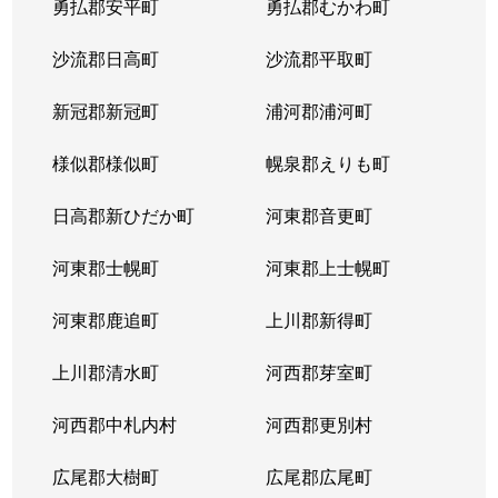
勇払郡安平町
勇払郡むかわ町
北６条西
1,700万円
桑園
沙流郡日高町
沙流郡平取町
北６条西
1,200万円
桑園
新冠郡新冠町
浦河郡浦河町
北６条西
3,200万円
桑園
様似郡様似町
幌泉郡えりも町
北６条西
1,700万円
西11丁目
日高郡新ひだか町
河東郡音更町
北６条西
1,600万円
西28丁目
河東郡士幌町
河東郡上士幌町
北６条西
160万円
西28丁目
河東郡鹿追町
上川郡新得町
北６条西
220万円
西28丁目
上川郡清水町
河西郡芽室町
北６条西
4,000万円
西28丁目
河西郡中札内村
河西郡更別村
北６条西
3,200万円
西28丁目
広尾郡大樹町
広尾郡広尾町