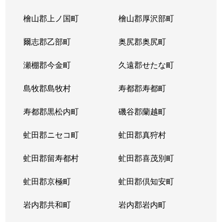
北３条東
4,300万円
苗穂
檜山郡上ノ国町
檜山郡厚沢部町
北３条東
3,200万円
苗穂
爾志郡乙部町
奥尻郡奥尻町
北３条東
4,800万円
苗穂
瀬棚郡今金町
久遠郡せたな町
北３条東
6,400万円
苗穂
島牧郡島牧村
寿都郡寿都町
北３条東
5,500万円
バスセンター前
寿都郡黒松内町
磯谷郡蘭越町
北３条東
2,900万円
バスセンター前
虻田郡ニセコ町
虻田郡真狩村
北３条東
4,700万円
バスセンター前
虻田郡留寿都村
虻田郡喜茂別町
北３条東
5,100万円
バスセンター前
虻田郡京極町
虻田郡倶知安町
北４条西
1,700万円
札幌(ＪＲ)
岩内郡共和町
岩内郡岩内町
北４条西
2,800万円
西11丁目