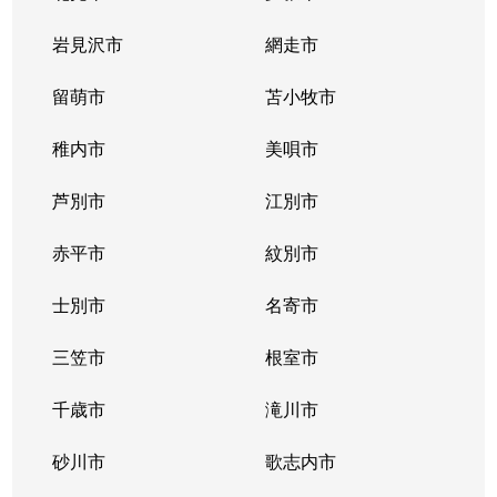
北２条西
800万円
西11丁目
岩見沢市
網走市
北２条西
留萌市
550万円
苫小牧市
西11丁目
稚内市
美唄市
北２条西
1,800万円
西18丁目
芦別市
江別市
北２条西
2,300万円
円山公園
赤平市
紋別市
北２条東
3,000万円
苗穂
士別市
名寄市
北２条東
3,200万円
苗穂
三笠市
根室市
北２条東
3,900万円
バスセンター前
千歳市
滝川市
北３条西
4,400万円
札幌(ＪＲ)
砂川市
歌志内市
北３条西
6,300万円
札幌(ＪＲ)