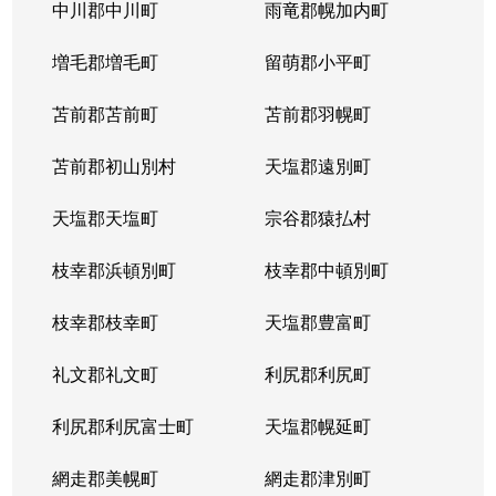
北５条西
1,200万円
札幌(ＪＲ)
中川郡中川町
雨竜郡幌加内町
北５条西
80万円
さっぽろ(札幌市営)
増毛郡増毛町
留萌郡小平町
北５条西
苫前郡苫前町
2,000万円
苫前郡羽幌町
桑園
苫前郡初山別村
天塩郡遠別町
北５条西
1,500万円
桑園
天塩郡天塩町
宗谷郡猿払村
北５条西
1,900万円
桑園
枝幸郡浜頓別町
枝幸郡中頓別町
北５条西
800万円
西18丁目
枝幸郡枝幸町
天塩郡豊富町
北５条西
7,200万円
西28丁目
礼文郡礼文町
利尻郡利尻町
北５条西
3,000万円
西28丁目
利尻郡利尻富士町
天塩郡幌延町
北５条西
3,900万円
西28丁目
網走郡美幌町
網走郡津別町
北５条西
790万円
西28丁目