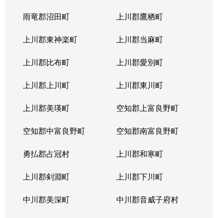
北４条東
5,200万円
札幌(ＪＲ)
雨竜郡沼田町
上川郡鷹栖町
北４条東
2,900万円
札幌(ＪＲ)
上川郡東神楽町
上川郡当麻町
北４条東
5,700万円
札幌(ＪＲ)
上川郡比布町
上川郡愛別町
北４条東
4,900万円
札幌(ＪＲ)
上川郡上川町
上川郡東川町
北４条東
4,000万円
札幌(ＪＲ)
上川郡美瑛町
空知郡上富良野町
北４条東
3,300万円
札幌(ＪＲ)
空知郡中富良野町
空知郡南富良野町
北５条西
5,500万円
札幌(ＪＲ)
勇払郡占冠村
上川郡和寒町
北５条西
480万円
札幌(ＪＲ)
上川郡剣淵町
上川郡下川町
北５条西
3,900万円
札幌(ＪＲ)
中川郡美深町
中川郡音威子府村