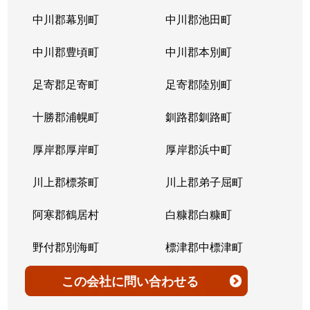
北７条西
4,200万円
桑園
中川郡幕別町
中川郡池田町
北７条西
300万円
桑園
中川郡豊頃町
中川郡本別町
北７条西
2,200万円
桑園
足寄郡足寄町
足寄郡陸別町
北７条西
1,500万円
西28丁目
十勝郡浦幌町
釧路郡釧路町
北７条西
900万円
西28丁目
厚岸郡厚岸町
厚岸郡浜中町
北７条西
2,600万円
西28丁目
川上郡標茶町
川上郡弟子屈町
北７条西
2,300万円
西28丁目
阿寒郡鶴居村
白糠郡白糠町
北７条西
2,900万円
西28丁目
野付郡別海町
標津郡中標津町
北７条西
3,100万円
西28丁目
標津郡標津町
目梨郡羅臼町
この会社
に問い合わせる
北８条西
3,600万円
桑園