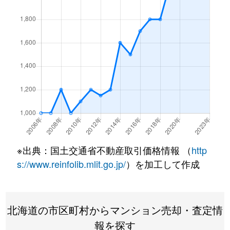
北１条西
4,500万円
西18丁目
北１条西
1,500万円
西18丁目
北１条西
390万円
円山公園
北１条西
2,000万円
円山公園
北１条西
2,000万円
円山公園
北１条西
400万円
円山公園
※出典：国土交通省不動産取引価格情報 （
http
北１条西
6,000万円
円山公園
s://www.reinfolib.mlit.go.jp/
）を加工して作成
北１条西
4,400万円
円山公園
北海道の市区町村からマンション売却・査定情
北１条西
2,300万円
円山公園
報を探す