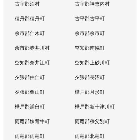
古宇郡泊村
古宇郡神恵内村
北４条西
3,100万円
西11丁目
積丹郡積丹町
古平郡古平町
北４条西
700万円
西11丁目
余市郡仁木町
余市郡余市町
北４条西
2,300万円
西18丁目
余市郡赤井川村
空知郡南幌町
北４条西
2,900万円
西18丁目
空知郡奈井江町
空知郡上砂川町
北４条西
3,900万円
西18丁目
夕張郡由仁町
夕張郡長沼町
北４条西
2,700万円
西28丁目
夕張郡栗山町
樺戸郡月形町
北４条東
3,300万円
札幌(ＪＲ)
樺戸郡浦臼町
樺戸郡新十津川町
北４条東
2,800万円
札幌(ＪＲ)
雨竜郡妹背牛町
雨竜郡秩父別町
北４条東
3,100万円
札幌(ＪＲ)
雨竜郡雨竜町
雨竜郡北竜町