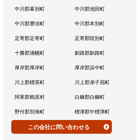
北７条西
4,200万円
桑園
中川郡幕別町
中川郡池田町
北７条西
300万円
桑園
中川郡豊頃町
中川郡本別町
北７条西
2,200万円
桑園
足寄郡足寄町
足寄郡陸別町
北７条西
1,500万円
西28丁目
十勝郡浦幌町
釧路郡釧路町
北７条西
900万円
西28丁目
厚岸郡厚岸町
厚岸郡浜中町
北７条西
2,600万円
西28丁目
川上郡標茶町
川上郡弟子屈町
北７条西
2,300万円
西28丁目
阿寒郡鶴居村
白糠郡白糠町
北７条西
2,900万円
西28丁目
野付郡別海町
標津郡中標津町
北７条西
3,100万円
西28丁目
標津郡標津町
目梨郡羅臼町
この会社
に問い合わせる
北８条西
3,600万円
桑園