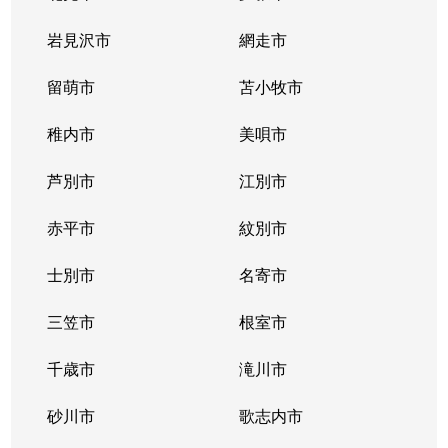
北２条西
800万円
西11丁目
岩見沢市
網走市
北２条西
留萌市
550万円
苫小牧市
西11丁目
稚内市
美唄市
北２条西
1,800万円
西18丁目
芦別市
江別市
北２条西
2,300万円
円山公園
赤平市
紋別市
北２条東
3,000万円
苗穂
士別市
名寄市
北２条東
3,200万円
苗穂
三笠市
根室市
北２条東
3,900万円
バスセンター前
千歳市
滝川市
北３条西
4,400万円
札幌(ＪＲ)
砂川市
歌志内市
北３条西
6,300万円
札幌(ＪＲ)