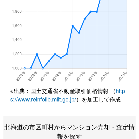
北１条西
4,500万円
西18丁目
北１条西
1,500万円
西18丁目
北１条西
390万円
円山公園
北１条西
2,000万円
円山公園
北１条西
2,000万円
円山公園
北１条西
400万円
円山公園
※出典：国土交通省不動産取引価格情報 （
http
北１条西
6,000万円
円山公園
s://www.reinfolib.mlit.go.jp/
）を加工して作成
北１条西
4,400万円
円山公園
北海道の市区町村からマンション売却・査定情
北１条西
2,300万円
円山公園
報を探す