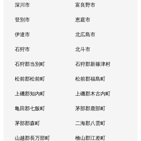
深川市
富良野市
北３条西
1,700万円
西11丁目
登別市
恵庭市
北３条西
1,400万円
西11丁目
伊達市
北広島市
北３条西
2,900万円
西11丁目
石狩市
北斗市
北３条西
3,800万円
西18丁目
石狩郡当別町
石狩郡新篠津村
北３条西
450万円
西18丁目
松前郡松前町
松前郡福島町
北３条西
550万円
西18丁目
上磯郡知内町
上磯郡木古内町
北３条西
360万円
西18丁目
亀田郡七飯町
茅部郡鹿部町
北３条西
1,300万円
西28丁目
茅部郡森町
二海郡八雲町
北３条西
3,100万円
西28丁目
山越郡長万部町
檜山郡江差町