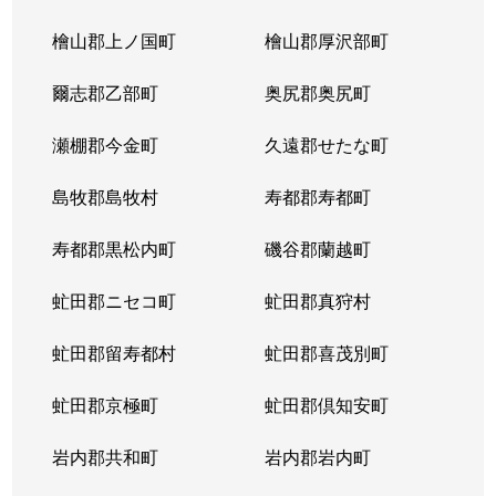
北３条東
4,300万円
苗穂
檜山郡上ノ国町
檜山郡厚沢部町
北３条東
3,200万円
苗穂
爾志郡乙部町
奥尻郡奥尻町
北３条東
4,800万円
苗穂
瀬棚郡今金町
久遠郡せたな町
北３条東
6,400万円
苗穂
島牧郡島牧村
寿都郡寿都町
北３条東
5,500万円
バスセンター前
寿都郡黒松内町
磯谷郡蘭越町
北３条東
2,900万円
バスセンター前
虻田郡ニセコ町
虻田郡真狩村
北３条東
4,700万円
バスセンター前
虻田郡留寿都村
虻田郡喜茂別町
北３条東
5,100万円
バスセンター前
虻田郡京極町
虻田郡倶知安町
北４条西
1,700万円
札幌(ＪＲ)
岩内郡共和町
岩内郡岩内町
北４条西
2,800万円
西11丁目