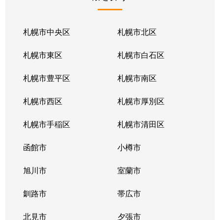
北１条東
2,100万円
苗穂
北１条東
2,100万円
苗穂
札幌市中央区
札幌市北区
北１条東
2,800万円
苗穂
札幌市東区
札幌市白石区
北１条東
4,500万円
バスセンター前
札幌市豊平区
札幌市南区
北１条東
3,700万円
バスセンター前
札幌市西区
札幌市厚別区
北１条東
4,200万円
バスセンター前
札幌市手稲区
札幌市清田区
北１条東
4,700万円
バスセンター前
函館市
小樽市
北１条東
3,900万円
バスセンター前
旭川市
室蘭市
北２条西
1,600万円
西11丁目
釧路市
帯広市
北２条西
3,700万円
西11丁目
北見市
夕張市