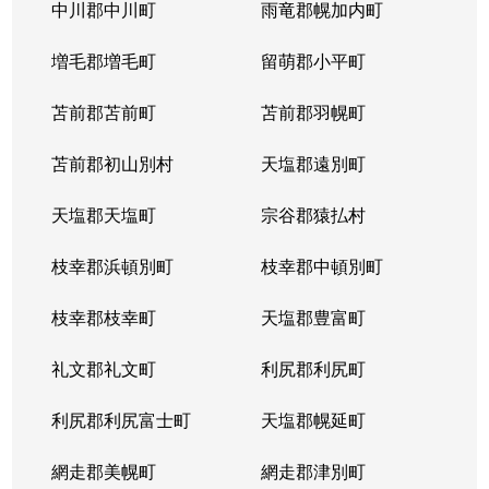
北５条西
1,200万円
札幌(ＪＲ)
中川郡中川町
雨竜郡幌加内町
北５条西
80万円
さっぽろ(札幌市営)
増毛郡増毛町
留萌郡小平町
北５条西
苫前郡苫前町
2,000万円
苫前郡羽幌町
桑園
苫前郡初山別村
天塩郡遠別町
北５条西
1,500万円
桑園
天塩郡天塩町
宗谷郡猿払村
北５条西
1,900万円
桑園
枝幸郡浜頓別町
枝幸郡中頓別町
北５条西
800万円
西18丁目
枝幸郡枝幸町
天塩郡豊富町
北５条西
7,200万円
西28丁目
礼文郡礼文町
利尻郡利尻町
北５条西
3,000万円
西28丁目
利尻郡利尻富士町
天塩郡幌延町
北５条西
3,900万円
西28丁目
網走郡美幌町
網走郡津別町
北５条西
790万円
西28丁目