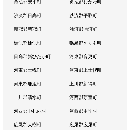
勇払郡安平町
勇払郡むかわ町
北６条西
1,700万円
桑園
沙流郡日高町
沙流郡平取町
北６条西
1,200万円
桑園
新冠郡新冠町
浦河郡浦河町
北６条西
3,200万円
桑園
様似郡様似町
幌泉郡えりも町
北６条西
1,700万円
西11丁目
日高郡新ひだか町
河東郡音更町
北６条西
1,600万円
西28丁目
河東郡士幌町
河東郡上士幌町
北６条西
160万円
西28丁目
河東郡鹿追町
上川郡新得町
北６条西
220万円
西28丁目
上川郡清水町
河西郡芽室町
北６条西
4,000万円
西28丁目
河西郡中札内村
河西郡更別村
北６条西
3,200万円
西28丁目
広尾郡大樹町
広尾郡広尾町