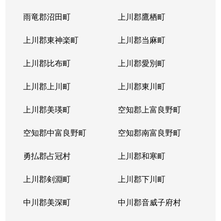
北４条東
5,200万円
札幌(ＪＲ)
雨竜郡沼田町
上川郡鷹栖町
北４条東
2,900万円
札幌(ＪＲ)
上川郡東神楽町
上川郡当麻町
北４条東
5,700万円
札幌(ＪＲ)
上川郡比布町
上川郡愛別町
北４条東
4,900万円
札幌(ＪＲ)
上川郡上川町
上川郡東川町
北４条東
4,000万円
札幌(ＪＲ)
上川郡美瑛町
空知郡上富良野町
北４条東
3,300万円
札幌(ＪＲ)
空知郡中富良野町
空知郡南富良野町
北５条西
5,500万円
札幌(ＪＲ)
勇払郡占冠村
上川郡和寒町
北５条西
480万円
札幌(ＪＲ)
上川郡剣淵町
上川郡下川町
北５条西
3,900万円
札幌(ＪＲ)
中川郡美深町
中川郡音威子府村