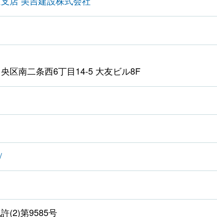
海道支店 美吉建設株式会社
区南二条西6丁目14-5 大友ビル8F
/
(2)第9585号