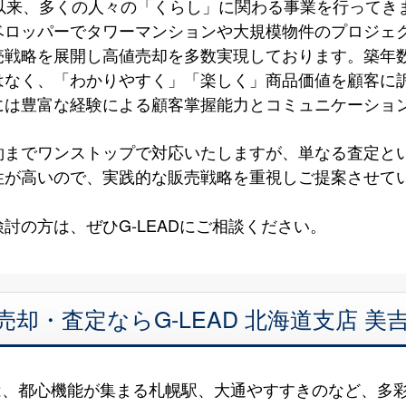
以来、多くの人々の「くらし」に関わる事業を行ってき
ベロッパーでタワーマンションや大規模物件のプロジェ
売戦略を展開し高値売却を多数実現しております。築年
はなく、「わかりやすく」「楽しく」商品価値を顧客に
には豊富な経験による顧客掌握能力とコミュニケーショ
約までワンストップで対応いたしますが、単なる査定と
性が高いので、実践的な販売戦略を重視しご提案させて
討の方は、ぜひG-LEADにご相談ください。
売却・査定ならG-LEAD 北海道支店 
は、都心機能が集まる札幌駅、大通やすすきのなど、多