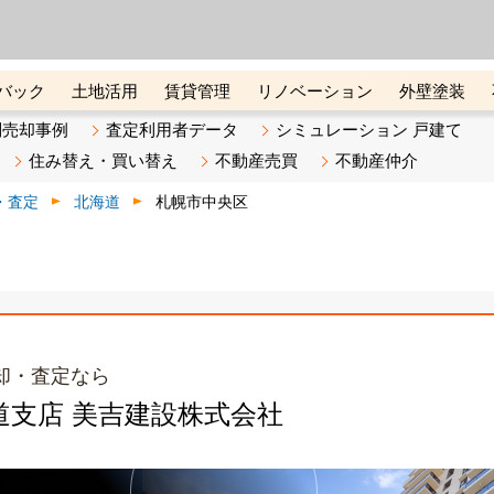
ーズ株式会社（東証グロース上
初めての方へ
ビスです 証券コード：4445
バック
土地活用
賃貸管理
リノベーション
外壁塗装
ライン講座
リビンマガジンBiz
不動産売却ご相談デスク
別売却事例
査定利用者データ
シミュレーション 戸建て
住み替え・買い替え
不動産売買
不動産仲介
・査定
北海道
札幌市中央区
却・査定なら
北海道支店 美吉建設株式会社