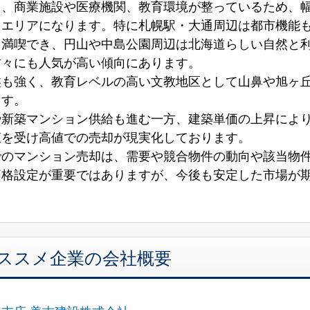
く、商業施設や医療機関、教育環境が整っているため、
るエリアになります。特に札幌駅・大通周辺は都市機能
を満喫でき、円山や中島公園周辺は北海道らしい自然と
方々にも人気が高い傾向にあります。
盤も強く、教育レベルの高い文教地区として山鼻や旭ヶ
ます。
や新築マンション供給も進む一方、建築単価の上昇によ
恵を受け高値での売却が現実化しております。
でのマンション売却は、需要や競合物件の動向や該当物
価格設定が重要ではありますが、今後も安定した市場が
オススメ企業の会社概要