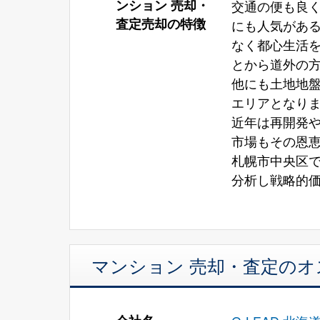
ンション 売却・
交通の便も良
査定売却の特徴
にも人気があ
なく都心生活
とから道外の
他にも土地地
エリアとなり
近年は再開発
市場もその恩
札幌市中央区
分析し戦略的
マンション 売却・査定の