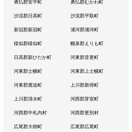
勇払郡安平町
勇払郡むかわ町
北６条西
1,700万円
桑園
沙流郡日高町
沙流郡平取町
北６条西
1,200万円
桑園
新冠郡新冠町
浦河郡浦河町
北６条西
3,200万円
桑園
様似郡様似町
幌泉郡えりも町
北６条西
1,700万円
西11丁目
日高郡新ひだか町
河東郡音更町
北６条西
1,600万円
西28丁目
河東郡士幌町
河東郡上士幌町
北６条西
160万円
西28丁目
河東郡鹿追町
上川郡新得町
北６条西
220万円
西28丁目
上川郡清水町
河西郡芽室町
北６条西
4,000万円
西28丁目
河西郡中札内村
河西郡更別村
北６条西
3,200万円
西28丁目
広尾郡大樹町
広尾郡広尾町