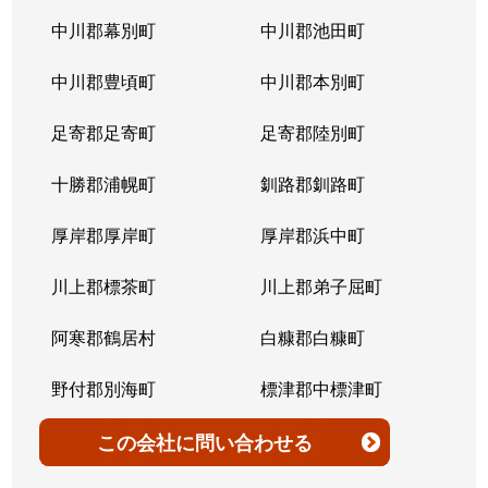
北７条西
4,200万円
桑園
中川郡幕別町
中川郡池田町
北７条西
300万円
桑園
中川郡豊頃町
中川郡本別町
北７条西
2,200万円
桑園
足寄郡足寄町
足寄郡陸別町
北７条西
1,500万円
西28丁目
十勝郡浦幌町
釧路郡釧路町
北７条西
900万円
西28丁目
厚岸郡厚岸町
厚岸郡浜中町
北７条西
2,600万円
西28丁目
川上郡標茶町
川上郡弟子屈町
北７条西
2,300万円
西28丁目
阿寒郡鶴居村
白糠郡白糠町
北７条西
2,900万円
西28丁目
野付郡別海町
標津郡中標津町
北７条西
3,100万円
西28丁目
標津郡標津町
目梨郡羅臼町
この会社
に問い合わせる
北８条西
3,600万円
桑園