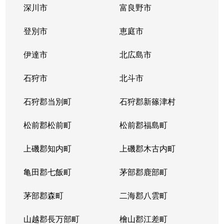
深川市
富良野市
北３条西
1,700万円
西11丁目
登別市
恵庭市
北３条西
1,400万円
西11丁目
伊達市
北広島市
北３条西
2,900万円
西11丁目
石狩市
北斗市
北３条西
3,800万円
西18丁目
石狩郡当別町
石狩郡新篠津村
北３条西
450万円
西18丁目
松前郡松前町
松前郡福島町
北３条西
550万円
西18丁目
上磯郡知内町
上磯郡木古内町
北３条西
360万円
西18丁目
亀田郡七飯町
茅部郡鹿部町
北３条西
1,300万円
西28丁目
茅部郡森町
二海郡八雲町
北３条西
3,100万円
西28丁目
山越郡長万部町
檜山郡江差町