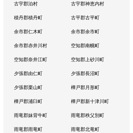
古宇郡泊村
古宇郡神恵内村
北４条西
3,100万円
西11丁目
積丹郡積丹町
古平郡古平町
北４条西
700万円
西11丁目
余市郡仁木町
余市郡余市町
北４条西
2,300万円
西18丁目
余市郡赤井川村
空知郡南幌町
北４条西
2,900万円
西18丁目
空知郡奈井江町
空知郡上砂川町
北４条西
3,900万円
西18丁目
夕張郡由仁町
夕張郡長沼町
北４条西
2,700万円
西28丁目
夕張郡栗山町
樺戸郡月形町
北４条東
3,300万円
札幌(ＪＲ)
樺戸郡浦臼町
樺戸郡新十津川町
北４条東
2,800万円
札幌(ＪＲ)
雨竜郡妹背牛町
雨竜郡秩父別町
北４条東
3,100万円
札幌(ＪＲ)
雨竜郡雨竜町
雨竜郡北竜町