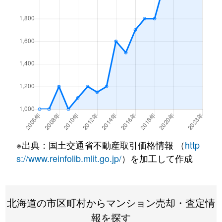
北１条西
4,500万円
西18丁目
北１条西
1,500万円
西18丁目
北１条西
390万円
円山公園
北１条西
2,000万円
円山公園
北１条西
2,000万円
円山公園
北１条西
400万円
円山公園
※出典：国土交通省不動産取引価格情報 （
http
北１条西
6,000万円
円山公園
s://www.reinfolib.mlit.go.jp/
）を加工して作成
北１条西
4,400万円
円山公園
北海道の市区町村からマンション売却・査定情
北１条西
2,300万円
円山公園
報を探す