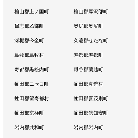
北３条東
4,300万円
苗穂
檜山郡上ノ国町
檜山郡厚沢部町
北３条東
3,200万円
苗穂
爾志郡乙部町
奥尻郡奥尻町
北３条東
4,800万円
苗穂
瀬棚郡今金町
久遠郡せたな町
北３条東
6,400万円
苗穂
島牧郡島牧村
寿都郡寿都町
北３条東
5,500万円
バスセンター前
寿都郡黒松内町
磯谷郡蘭越町
北３条東
2,900万円
バスセンター前
虻田郡ニセコ町
虻田郡真狩村
北３条東
4,700万円
バスセンター前
虻田郡留寿都村
虻田郡喜茂別町
北３条東
5,100万円
バスセンター前
虻田郡京極町
虻田郡倶知安町
北４条西
1,700万円
札幌(ＪＲ)
岩内郡共和町
岩内郡岩内町
北４条西
2,800万円
西11丁目