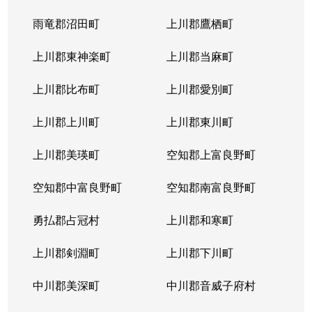
北４条東
5,200万円
札幌(ＪＲ)
雨竜郡沼田町
上川郡鷹栖町
北４条東
2,900万円
札幌(ＪＲ)
上川郡東神楽町
上川郡当麻町
北４条東
5,700万円
札幌(ＪＲ)
上川郡比布町
上川郡愛別町
北４条東
4,900万円
札幌(ＪＲ)
上川郡上川町
上川郡東川町
北４条東
4,000万円
札幌(ＪＲ)
上川郡美瑛町
空知郡上富良野町
北４条東
3,300万円
札幌(ＪＲ)
空知郡中富良野町
空知郡南富良野町
北５条西
5,500万円
札幌(ＪＲ)
勇払郡占冠村
上川郡和寒町
北５条西
480万円
札幌(ＪＲ)
上川郡剣淵町
上川郡下川町
北５条西
3,900万円
札幌(ＪＲ)
中川郡美深町
中川郡音威子府村