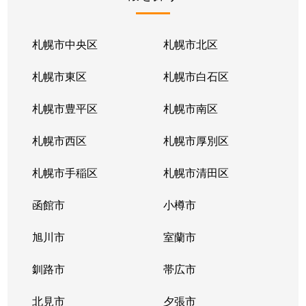
北１条東
2,100万円
苗穂
北１条東
2,100万円
苗穂
札幌市中央区
札幌市北区
北１条東
2,800万円
苗穂
札幌市東区
札幌市白石区
北１条東
4,500万円
バスセンター前
札幌市豊平区
札幌市南区
北１条東
3,700万円
バスセンター前
札幌市西区
札幌市厚別区
北１条東
4,200万円
バスセンター前
札幌市手稲区
札幌市清田区
北１条東
4,700万円
バスセンター前
函館市
小樽市
北１条東
3,900万円
バスセンター前
旭川市
室蘭市
北２条西
1,600万円
西11丁目
釧路市
帯広市
北２条西
3,700万円
西11丁目
北見市
夕張市