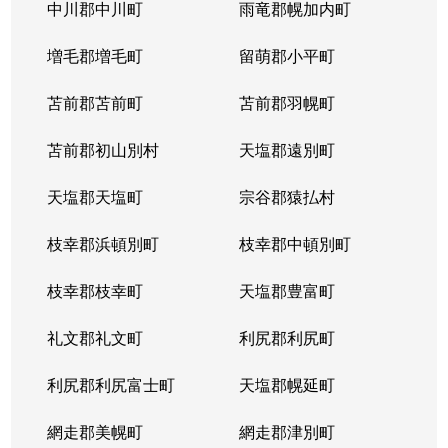
北５条西
1,200万円
札幌(ＪＲ)
中川郡中川町
雨竜郡幌加内町
北５条西
80万円
さっぽろ(札幌市営)
増毛郡増毛町
留萌郡小平町
北５条西
苫前郡苫前町
2,000万円
苫前郡羽幌町
桑園
苫前郡初山別村
天塩郡遠別町
北５条西
1,500万円
桑園
天塩郡天塩町
宗谷郡猿払村
北５条西
1,900万円
桑園
枝幸郡浜頓別町
枝幸郡中頓別町
北５条西
800万円
西18丁目
枝幸郡枝幸町
天塩郡豊富町
北５条西
7,200万円
西28丁目
礼文郡礼文町
利尻郡利尻町
北５条西
3,000万円
西28丁目
利尻郡利尻富士町
天塩郡幌延町
北５条西
3,900万円
西28丁目
網走郡美幌町
網走郡津別町
北５条西
790万円
西28丁目