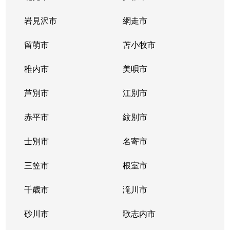
北２条西
800万円
西11丁目
岩見沢市
網走市
北２条西
留萌市
550万円
苫小牧市
西11丁目
稚内市
美唄市
北２条西
1,800万円
西18丁目
芦別市
江別市
北２条西
2,300万円
円山公園
赤平市
紋別市
北２条東
3,000万円
苗穂
士別市
名寄市
北２条東
3,200万円
苗穂
三笠市
根室市
北２条東
3,900万円
バスセンター前
千歳市
滝川市
北３条西
4,400万円
札幌(ＪＲ)
砂川市
歌志内市
北３条西
6,300万円
札幌(ＪＲ)