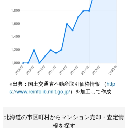
北１条西
4,500万円
西18丁目
北１条西
1,500万円
西18丁目
北１条西
390万円
円山公園
北１条西
2,000万円
円山公園
北１条西
2,000万円
円山公園
北１条西
400万円
円山公園
※出典：国土交通省不動産取引価格情報 （
http
北１条西
6,000万円
円山公園
s://www.reinfolib.mlit.go.jp/
）を加工して作成
北１条西
4,400万円
円山公園
北海道の市区町村からマンション売却・査定情
北１条西
2,300万円
円山公園
報を探す