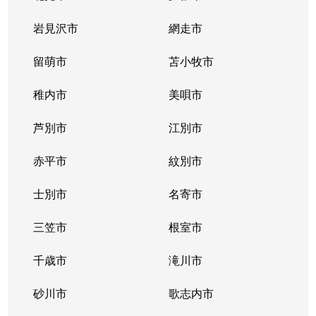
北２条西
800万円
西11丁目
岩見沢市
網走市
北２条西
留萌市
550万円
苫小牧市
西11丁目
稚内市
美唄市
北２条西
1,800万円
西18丁目
芦別市
江別市
北２条西
2,300万円
円山公園
赤平市
紋別市
北２条東
3,000万円
苗穂
士別市
名寄市
北２条東
3,200万円
苗穂
三笠市
根室市
北２条東
3,900万円
バスセンター前
千歳市
滝川市
北３条西
4,400万円
札幌(ＪＲ)
砂川市
歌志内市
北３条西
6,300万円
札幌(ＪＲ)