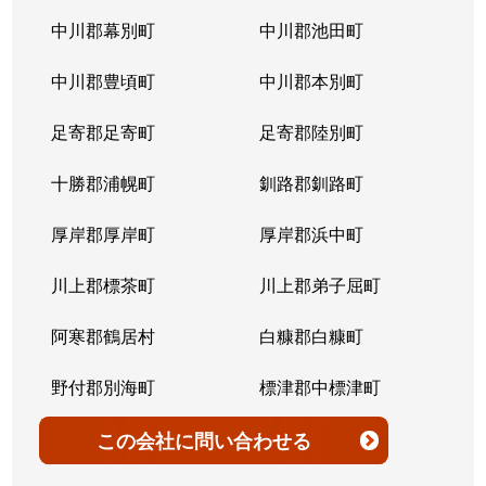
北７条西
4,200万円
桑園
中川郡幕別町
中川郡池田町
北７条西
300万円
桑園
中川郡豊頃町
中川郡本別町
北７条西
2,200万円
桑園
足寄郡足寄町
足寄郡陸別町
北７条西
1,500万円
西28丁目
十勝郡浦幌町
釧路郡釧路町
北７条西
900万円
西28丁目
厚岸郡厚岸町
厚岸郡浜中町
北７条西
2,600万円
西28丁目
川上郡標茶町
川上郡弟子屈町
北７条西
2,300万円
西28丁目
阿寒郡鶴居村
白糠郡白糠町
北７条西
2,900万円
西28丁目
野付郡別海町
標津郡中標津町
北７条西
3,100万円
西28丁目
標津郡標津町
目梨郡羅臼町
この会社
に問い合わせる
北８条西
3,600万円
桑園