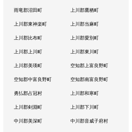
北４条東
5,200万円
札幌(ＪＲ)
雨竜郡沼田町
上川郡鷹栖町
北４条東
2,900万円
札幌(ＪＲ)
上川郡東神楽町
上川郡当麻町
北４条東
5,700万円
札幌(ＪＲ)
上川郡比布町
上川郡愛別町
北４条東
4,900万円
札幌(ＪＲ)
上川郡上川町
上川郡東川町
北４条東
4,000万円
札幌(ＪＲ)
上川郡美瑛町
空知郡上富良野町
北４条東
3,300万円
札幌(ＪＲ)
空知郡中富良野町
空知郡南富良野町
北５条西
5,500万円
札幌(ＪＲ)
勇払郡占冠村
上川郡和寒町
北５条西
480万円
札幌(ＪＲ)
上川郡剣淵町
上川郡下川町
北５条西
3,900万円
札幌(ＪＲ)
中川郡美深町
中川郡音威子府村