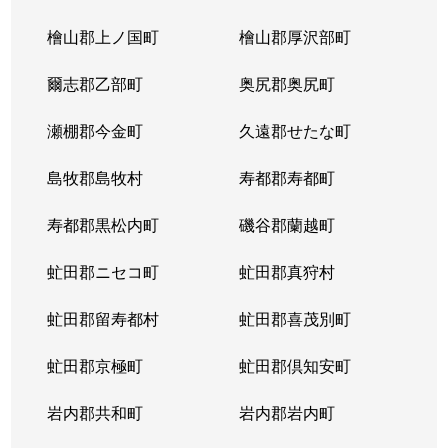
北３条東
4,300万円
苗穂
檜山郡上ノ国町
檜山郡厚沢部町
北３条東
3,200万円
苗穂
爾志郡乙部町
奥尻郡奥尻町
北３条東
4,800万円
苗穂
瀬棚郡今金町
久遠郡せたな町
北３条東
6,400万円
苗穂
島牧郡島牧村
寿都郡寿都町
北３条東
5,500万円
バスセンター前
寿都郡黒松内町
磯谷郡蘭越町
北３条東
2,900万円
バスセンター前
虻田郡ニセコ町
虻田郡真狩村
北３条東
4,700万円
バスセンター前
虻田郡留寿都村
虻田郡喜茂別町
北３条東
5,100万円
バスセンター前
虻田郡京極町
虻田郡倶知安町
北４条西
1,700万円
札幌(ＪＲ)
岩内郡共和町
岩内郡岩内町
北４条西
2,800万円
西11丁目