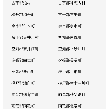
古宇郡泊村
古宇郡神恵内村
北４条西
3,100万円
西11丁目
積丹郡積丹町
古平郡古平町
北４条西
700万円
西11丁目
余市郡仁木町
余市郡余市町
北４条西
2,300万円
西18丁目
余市郡赤井川村
空知郡南幌町
北４条西
2,900万円
西18丁目
空知郡奈井江町
空知郡上砂川町
北４条西
3,900万円
西18丁目
夕張郡由仁町
夕張郡長沼町
北４条西
2,700万円
西28丁目
夕張郡栗山町
樺戸郡月形町
北４条東
3,300万円
札幌(ＪＲ)
樺戸郡浦臼町
樺戸郡新十津川町
北４条東
2,800万円
札幌(ＪＲ)
雨竜郡妹背牛町
雨竜郡秩父別町
北４条東
3,100万円
札幌(ＪＲ)
雨竜郡雨竜町
雨竜郡北竜町