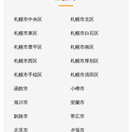
北１条東
2,100万円
苗穂
北１条東
2,100万円
苗穂
札幌市中央区
札幌市北区
北１条東
2,800万円
苗穂
札幌市東区
札幌市白石区
北１条東
4,500万円
バスセンター前
札幌市豊平区
札幌市南区
北１条東
3,700万円
バスセンター前
札幌市西区
札幌市厚別区
北１条東
4,200万円
バスセンター前
札幌市手稲区
札幌市清田区
北１条東
4,700万円
バスセンター前
函館市
小樽市
北１条東
3,900万円
バスセンター前
旭川市
室蘭市
北２条西
1,600万円
西11丁目
釧路市
帯広市
北２条西
3,700万円
西11丁目
北見市
夕張市