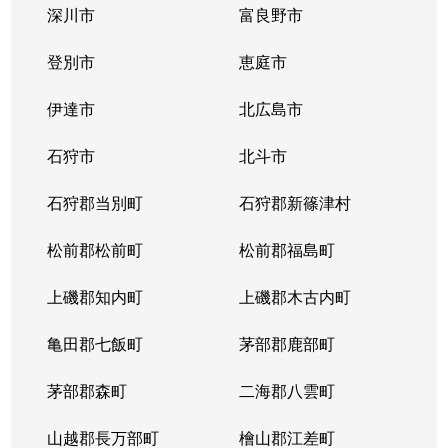
深川市
富良野市
北３条西
1,700万円
西11丁目
登別市
恵庭市
北３条西
1,400万円
西11丁目
伊達市
北広島市
北３条西
2,900万円
西11丁目
石狩市
北斗市
北３条西
3,800万円
西18丁目
石狩郡当別町
石狩郡新篠津村
北３条西
450万円
西18丁目
松前郡松前町
松前郡福島町
北３条西
550万円
西18丁目
上磯郡知内町
上磯郡木古内町
北３条西
360万円
西18丁目
亀田郡七飯町
茅部郡鹿部町
北３条西
1,300万円
西28丁目
茅部郡森町
二海郡八雲町
北３条西
3,100万円
西28丁目
山越郡長万部町
檜山郡江差町