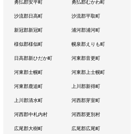
勇払郡安平町
勇払郡むかわ町
北６条西
1,700万円
桑園
沙流郡日高町
沙流郡平取町
北６条西
1,200万円
桑園
新冠郡新冠町
浦河郡浦河町
北６条西
3,200万円
桑園
様似郡様似町
幌泉郡えりも町
北６条西
1,700万円
西11丁目
日高郡新ひだか町
河東郡音更町
北６条西
1,600万円
西28丁目
河東郡士幌町
河東郡上士幌町
北６条西
160万円
西28丁目
河東郡鹿追町
上川郡新得町
北６条西
220万円
西28丁目
上川郡清水町
河西郡芽室町
北６条西
4,000万円
西28丁目
河西郡中札内村
河西郡更別村
北６条西
3,200万円
西28丁目
広尾郡大樹町
広尾郡広尾町