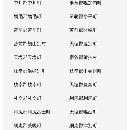
北５条西
1,200万円
札幌(ＪＲ)
中川郡中川町
雨竜郡幌加内町
北５条西
80万円
さっぽろ(札幌市営)
増毛郡増毛町
留萌郡小平町
北５条西
苫前郡苫前町
2,000万円
苫前郡羽幌町
桑園
苫前郡初山別村
天塩郡遠別町
北５条西
1,500万円
桑園
天塩郡天塩町
宗谷郡猿払村
北５条西
1,900万円
桑園
枝幸郡浜頓別町
枝幸郡中頓別町
北５条西
800万円
西18丁目
枝幸郡枝幸町
天塩郡豊富町
北５条西
7,200万円
西28丁目
礼文郡礼文町
利尻郡利尻町
北５条西
3,000万円
西28丁目
利尻郡利尻富士町
天塩郡幌延町
北５条西
3,900万円
西28丁目
網走郡美幌町
網走郡津別町
北５条西
790万円
西28丁目