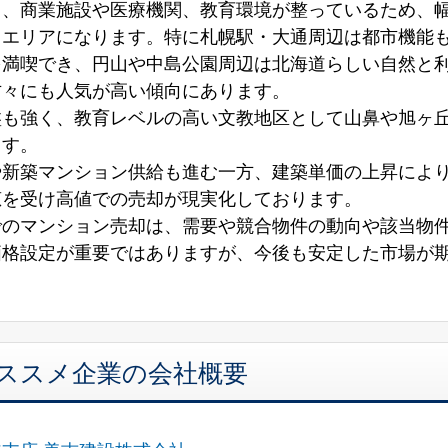
く、商業施設や医療機関、教育環境が整っているため、
るエリアになります。特に札幌駅・大通周辺は都市機能
を満喫でき、円山や中島公園周辺は北海道らしい自然と
方々にも人気が高い傾向にあります。
盤も強く、教育レベルの高い文教地区として山鼻や旭ヶ
ます。
や新築マンション供給も進む一方、建築単価の上昇によ
恵を受け高値での売却が現実化しております。
でのマンション売却は、需要や競合物件の動向や該当物
価格設定が重要ではありますが、今後も安定した市場が
オススメ企業の会社概要