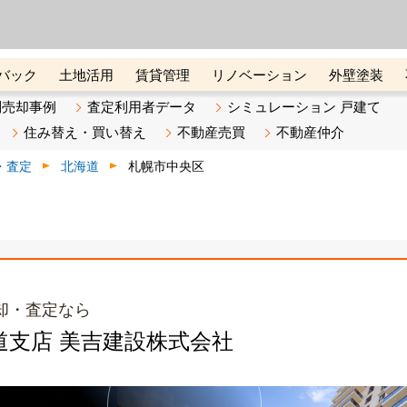
ーズ株式会社（東証グロース上
初めての方へ
ビスです 証券コード：4445
バック
土地活用
賃貸管理
リノベーション
外壁塗装
ライン講座
リビンマガジンBiz
不動産売却ご相談デスク
別売却事例
査定利用者データ
シミュレーション 戸建て
住み替え・買い替え
不動産売買
不動産仲介
・査定
北海道
札幌市中央区
却・査定なら
北海道支店 美吉建設株式会社