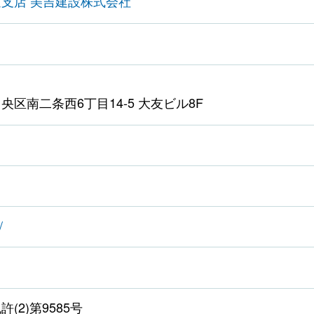
海道支店 美吉建設株式会社
区南二条西6丁目14-5 大友ビル8F
/
(2)第9585号