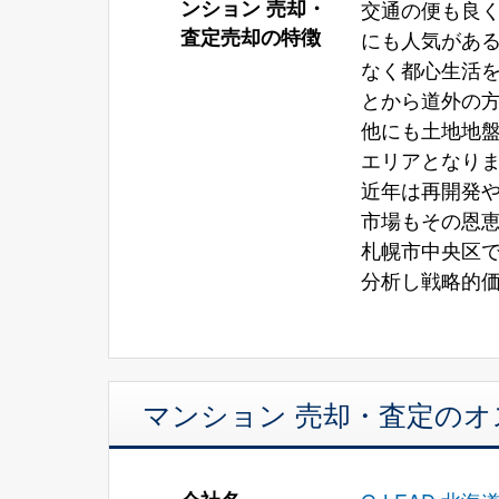
ンション 売却・
交通の便も良
査定売却の特徴
にも人気があ
なく都心生活
とから道外の
他にも土地地
エリアとなり
近年は再開発
市場もその恩
札幌市中央区
分析し戦略的
マンション 売却・査定の