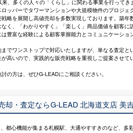
以来、多くの人々の「くらし」に関わる事業を行ってき
ベロッパーでタワーマンションや大規模物件のプロジェ
売戦略を展開し高値売却を多数実現しております。築年
はなく、「わかりやすく」「楽しく」商品価値を顧客に
には豊富な経験による顧客掌握能力とコミュニケーショ
約までワンストップで対応いたしますが、単なる査定と
性が高いので、実践的な販売戦略を重視しご提案させて
討の方は、ぜひG-LEADにご相談ください。
売却・査定ならG-LEAD 北海道支店 
は、都心機能が集まる札幌駅、大通やすすきのなど、多