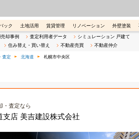
ーズ株式会社（東証グロース上
初めての方へ
ビスです 証券コード：4445
バック
土地活用
賃貸管理
リノベーション
外壁塗装
ライン講座
リビンマガジンBiz
不動産売却ご相談デスク
別売却事例
査定利用者データ
シミュレーション 戸建て
住み替え・買い替え
不動産売買
不動産仲介
・査定
北海道
札幌市中央区
却・査定なら
北海道支店 美吉建設株式会社