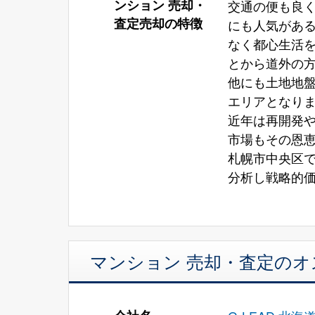
ンション 売却・
交通の便も良
査定売却の特徴
にも人気があ
なく都心生活
とから道外の
他にも土地地
エリアとなり
近年は再開発
市場もその恩
札幌市中央区
分析し戦略的
マンション 売却・査定の