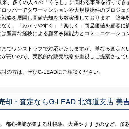
以来、多くの人々の「くらし」に関わる事業を行ってき
ベロッパーでタワーマンションや大規模物件のプロジェ
売戦略を展開し高値売却を多数実現しております。築年
はなく、「わかりやすく」「楽しく」商品価値を顧客に
には豊富な経験による顧客掌握能力とコミュニケーショ
約までワンストップで対応いたしますが、単なる査定と
性が高いので、実践的な販売戦略を重視しご提案させて
討の方は、ぜひG-LEADにご相談ください。
売却・査定ならG-LEAD 北海道支店 
は、都心機能が集まる札幌駅、大通やすすきのなど、多