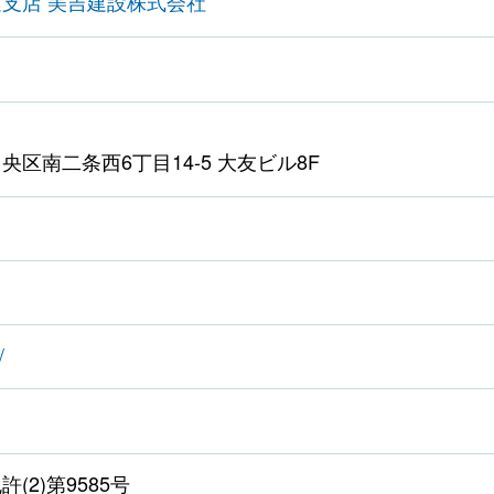
海道支店 美吉建設株式会社
区南二条西6丁目14-5 大友ビル8F
/
(2)第9585号