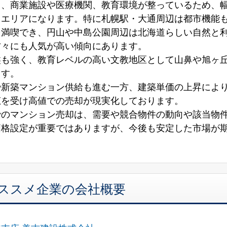
く、商業施設や医療機関、教育環境が整っているため、
るエリアになります。特に札幌駅・大通周辺は都市機能
を満喫でき、円山や中島公園周辺は北海道らしい自然と
方々にも人気が高い傾向にあります。
盤も強く、教育レベルの高い文教地区として山鼻や旭ヶ
ます。
や新築マンション供給も進む一方、建築単価の上昇によ
恵を受け高値での売却が現実化しております。
でのマンション売却は、需要や競合物件の動向や該当物
価格設定が重要ではありますが、今後も安定した市場が
オススメ企業の会社概要