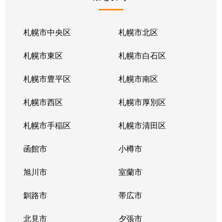
北１条東
2,100万円
苗穂
北１条東
2,100万円
苗穂
札幌市中央区
札幌市北区
北１条東
2,800万円
苗穂
札幌市東区
札幌市白石区
北１条東
4,500万円
バスセンター前
札幌市豊平区
札幌市南区
北１条東
3,700万円
バスセンター前
札幌市西区
札幌市厚別区
北１条東
4,200万円
バスセンター前
札幌市手稲区
札幌市清田区
北１条東
4,700万円
バスセンター前
函館市
小樽市
北１条東
3,900万円
バスセンター前
旭川市
室蘭市
北２条西
1,600万円
西11丁目
釧路市
帯広市
北２条西
3,700万円
西11丁目
北見市
夕張市