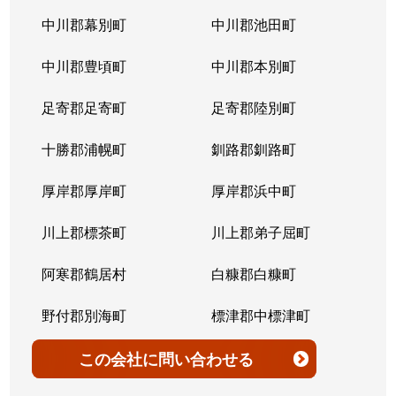
北７条西
4,200万円
桑園
中川郡幕別町
中川郡池田町
北７条西
300万円
桑園
中川郡豊頃町
中川郡本別町
北７条西
2,200万円
桑園
足寄郡足寄町
足寄郡陸別町
北７条西
1,500万円
西28丁目
十勝郡浦幌町
釧路郡釧路町
北７条西
900万円
西28丁目
厚岸郡厚岸町
厚岸郡浜中町
北７条西
2,600万円
西28丁目
川上郡標茶町
川上郡弟子屈町
北７条西
2,300万円
西28丁目
阿寒郡鶴居村
白糠郡白糠町
北７条西
2,900万円
西28丁目
野付郡別海町
標津郡中標津町
北７条西
3,100万円
西28丁目
標津郡標津町
目梨郡羅臼町
この会社
に問い合わせる
北８条西
3,600万円
桑園