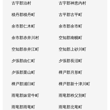
古宇郡泊村
古宇郡神恵内村
北４条西
3,100万円
西11丁目
積丹郡積丹町
古平郡古平町
北４条西
700万円
西11丁目
余市郡仁木町
余市郡余市町
北４条西
2,300万円
西18丁目
余市郡赤井川村
空知郡南幌町
北４条西
2,900万円
西18丁目
空知郡奈井江町
空知郡上砂川町
北４条西
3,900万円
西18丁目
夕張郡由仁町
夕張郡長沼町
北４条西
2,700万円
西28丁目
夕張郡栗山町
樺戸郡月形町
北４条東
3,300万円
札幌(ＪＲ)
樺戸郡浦臼町
樺戸郡新十津川町
北４条東
2,800万円
札幌(ＪＲ)
雨竜郡妹背牛町
雨竜郡秩父別町
北４条東
3,100万円
札幌(ＪＲ)
雨竜郡雨竜町
雨竜郡北竜町