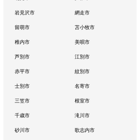
北２条西
800万円
西11丁目
岩見沢市
網走市
北２条西
留萌市
550万円
苫小牧市
西11丁目
稚内市
美唄市
北２条西
1,800万円
西18丁目
芦別市
江別市
北２条西
2,300万円
円山公園
赤平市
紋別市
北２条東
3,000万円
苗穂
士別市
名寄市
北２条東
3,200万円
苗穂
三笠市
根室市
北２条東
3,900万円
バスセンター前
千歳市
滝川市
北３条西
4,400万円
札幌(ＪＲ)
砂川市
歌志内市
北３条西
6,300万円
札幌(ＪＲ)