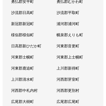
勇払郡安平町
勇払郡むかわ町
北６条西
1,700万円
桑園
沙流郡日高町
沙流郡平取町
北６条西
1,200万円
桑園
新冠郡新冠町
浦河郡浦河町
北６条西
3,200万円
桑園
様似郡様似町
幌泉郡えりも町
北６条西
1,700万円
西11丁目
日高郡新ひだか町
河東郡音更町
北６条西
1,600万円
西28丁目
河東郡士幌町
河東郡上士幌町
北６条西
160万円
西28丁目
河東郡鹿追町
上川郡新得町
北６条西
220万円
西28丁目
上川郡清水町
河西郡芽室町
北６条西
4,000万円
西28丁目
河西郡中札内村
河西郡更別村
北６条西
3,200万円
西28丁目
広尾郡大樹町
広尾郡広尾町