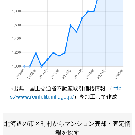
北１条西
4,500万円
西18丁目
北１条西
1,500万円
西18丁目
北１条西
390万円
円山公園
北１条西
2,000万円
円山公園
北１条西
2,000万円
円山公園
北１条西
400万円
円山公園
※出典：国土交通省不動産取引価格情報 （
http
北１条西
6,000万円
円山公園
s://www.reinfolib.mlit.go.jp/
）を加工して作成
北１条西
4,400万円
円山公園
北海道の市区町村からマンション売却・査定情
北１条西
2,300万円
円山公園
報を探す