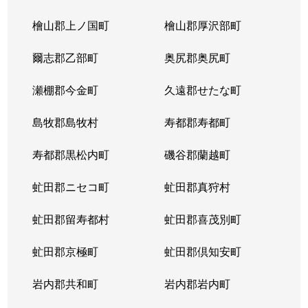
北３条東
4,300万円
苗穂
檜山郡上ノ国町
檜山郡厚沢部町
北３条東
3,200万円
苗穂
爾志郡乙部町
奥尻郡奥尻町
北３条東
4,800万円
苗穂
瀬棚郡今金町
久遠郡せたな町
北３条東
6,400万円
苗穂
島牧郡島牧村
寿都郡寿都町
北３条東
5,500万円
バスセンター前
寿都郡黒松内町
磯谷郡蘭越町
北３条東
2,900万円
バスセンター前
虻田郡ニセコ町
虻田郡真狩村
北３条東
4,700万円
バスセンター前
虻田郡留寿都村
虻田郡喜茂別町
北３条東
5,100万円
バスセンター前
虻田郡京極町
虻田郡倶知安町
北４条西
1,700万円
札幌(ＪＲ)
岩内郡共和町
岩内郡岩内町
北４条西
2,800万円
西11丁目