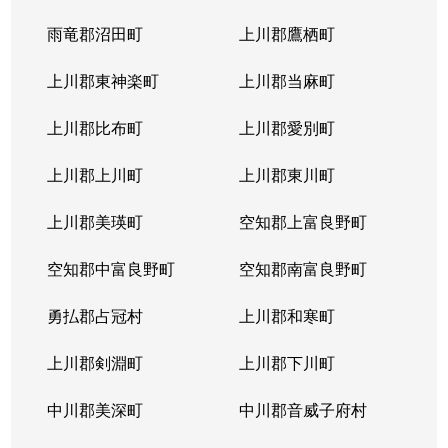
北４条東
5,200万円
札幌(ＪＲ)
雨竜郡沼田町
上川郡鷹栖町
北４条東
2,900万円
札幌(ＪＲ)
上川郡東神楽町
上川郡当麻町
北４条東
5,700万円
札幌(ＪＲ)
上川郡比布町
上川郡愛別町
北４条東
4,900万円
札幌(ＪＲ)
上川郡上川町
上川郡東川町
北４条東
4,000万円
札幌(ＪＲ)
上川郡美瑛町
空知郡上富良野町
北４条東
3,300万円
札幌(ＪＲ)
空知郡中富良野町
空知郡南富良野町
北５条西
5,500万円
札幌(ＪＲ)
勇払郡占冠村
上川郡和寒町
北５条西
480万円
札幌(ＪＲ)
上川郡剣淵町
上川郡下川町
北５条西
3,900万円
札幌(ＪＲ)
中川郡美深町
中川郡音威子府村