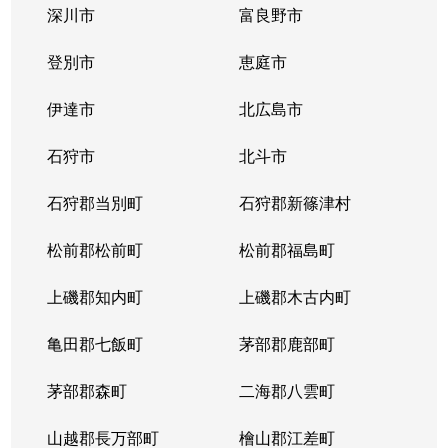
深川市
富良野市
北３条西
1,700万円
西11丁目
登別市
恵庭市
北３条西
1,400万円
西11丁目
伊達市
北広島市
北３条西
2,900万円
西11丁目
石狩市
北斗市
北３条西
3,800万円
西18丁目
石狩郡当別町
石狩郡新篠津村
北３条西
450万円
西18丁目
松前郡松前町
松前郡福島町
北３条西
550万円
西18丁目
上磯郡知内町
上磯郡木古内町
北３条西
360万円
西18丁目
亀田郡七飯町
茅部郡鹿部町
北３条西
1,300万円
西28丁目
茅部郡森町
二海郡八雲町
北３条西
3,100万円
西28丁目
山越郡長万部町
檜山郡江差町