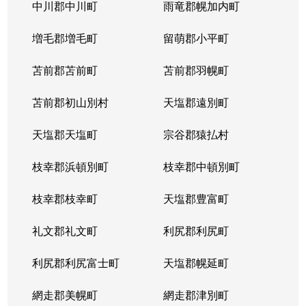
北５条西
1,200万円
札幌(ＪＲ)
中川郡中川町
雨竜郡幌加内町
北５条西
80万円
さっぽろ(札幌市営)
増毛郡増毛町
留萌郡小平町
北５条西
苫前郡苫前町
2,000万円
苫前郡羽幌町
桑園
苫前郡初山別村
天塩郡遠別町
北５条西
1,500万円
桑園
天塩郡天塩町
宗谷郡猿払村
北５条西
1,900万円
桑園
枝幸郡浜頓別町
枝幸郡中頓別町
北５条西
800万円
西18丁目
枝幸郡枝幸町
天塩郡豊富町
北５条西
7,200万円
西28丁目
礼文郡礼文町
利尻郡利尻町
北５条西
3,000万円
西28丁目
利尻郡利尻富士町
天塩郡幌延町
北５条西
3,900万円
西28丁目
網走郡美幌町
網走郡津別町
北５条西
790万円
西28丁目