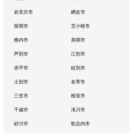
北２条西
800万円
西11丁目
岩見沢市
網走市
北２条西
留萌市
550万円
苫小牧市
西11丁目
稚内市
美唄市
北２条西
1,800万円
西18丁目
芦別市
江別市
北２条西
2,300万円
円山公園
赤平市
紋別市
北２条東
3,000万円
苗穂
士別市
名寄市
北２条東
3,200万円
苗穂
三笠市
根室市
北２条東
3,900万円
バスセンター前
千歳市
滝川市
北３条西
4,400万円
札幌(ＪＲ)
砂川市
歌志内市
北３条西
6,300万円
札幌(ＪＲ)