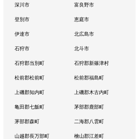
深川市
富良野市
北３条西
1,700万円
西11丁目
登別市
恵庭市
北３条西
1,400万円
西11丁目
伊達市
北広島市
北３条西
2,900万円
西11丁目
石狩市
北斗市
北３条西
3,800万円
西18丁目
石狩郡当別町
石狩郡新篠津村
北３条西
450万円
西18丁目
松前郡松前町
松前郡福島町
北３条西
550万円
西18丁目
上磯郡知内町
上磯郡木古内町
北３条西
360万円
西18丁目
亀田郡七飯町
茅部郡鹿部町
北３条西
1,300万円
西28丁目
茅部郡森町
二海郡八雲町
北３条西
3,100万円
西28丁目
山越郡長万部町
檜山郡江差町