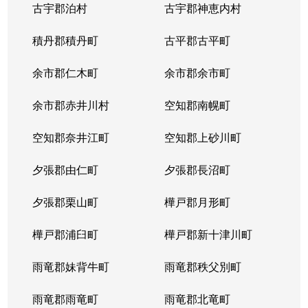
古宇郡泊村
古宇郡神恵内村
北４条西
3,100万円
西11丁目
積丹郡積丹町
古平郡古平町
北４条西
700万円
西11丁目
余市郡仁木町
余市郡余市町
北４条西
2,300万円
西18丁目
余市郡赤井川村
空知郡南幌町
北４条西
2,900万円
西18丁目
空知郡奈井江町
空知郡上砂川町
北４条西
3,900万円
西18丁目
夕張郡由仁町
夕張郡長沼町
北４条西
2,700万円
西28丁目
夕張郡栗山町
樺戸郡月形町
北４条東
3,300万円
札幌(ＪＲ)
樺戸郡浦臼町
樺戸郡新十津川町
北４条東
2,800万円
札幌(ＪＲ)
雨竜郡妹背牛町
雨竜郡秩父別町
北４条東
3,100万円
札幌(ＪＲ)
雨竜郡雨竜町
雨竜郡北竜町