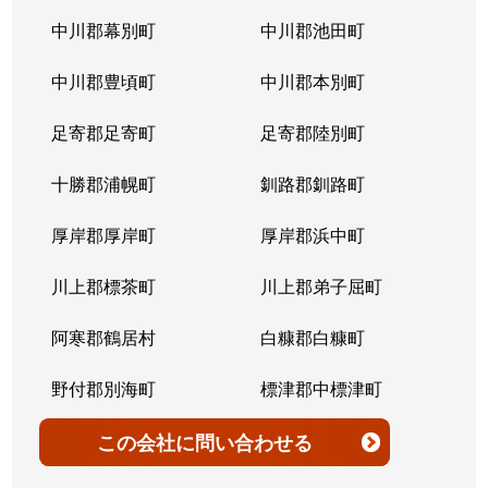
北７条西
4,200万円
桑園
中川郡幕別町
中川郡池田町
北７条西
300万円
桑園
中川郡豊頃町
中川郡本別町
北７条西
2,200万円
桑園
足寄郡足寄町
足寄郡陸別町
北７条西
1,500万円
西28丁目
十勝郡浦幌町
釧路郡釧路町
北７条西
900万円
西28丁目
厚岸郡厚岸町
厚岸郡浜中町
北７条西
2,600万円
西28丁目
川上郡標茶町
川上郡弟子屈町
北７条西
2,300万円
西28丁目
阿寒郡鶴居村
白糠郡白糠町
北７条西
2,900万円
西28丁目
野付郡別海町
標津郡中標津町
北７条西
3,100万円
西28丁目
標津郡標津町
目梨郡羅臼町
この会社
に問い合わせる
北８条西
3,600万円
桑園