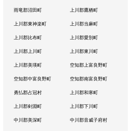
北４条東
5,200万円
札幌(ＪＲ)
雨竜郡沼田町
上川郡鷹栖町
北４条東
2,900万円
札幌(ＪＲ)
上川郡東神楽町
上川郡当麻町
北４条東
5,700万円
札幌(ＪＲ)
上川郡比布町
上川郡愛別町
北４条東
4,900万円
札幌(ＪＲ)
上川郡上川町
上川郡東川町
北４条東
4,000万円
札幌(ＪＲ)
上川郡美瑛町
空知郡上富良野町
北４条東
3,300万円
札幌(ＪＲ)
空知郡中富良野町
空知郡南富良野町
北５条西
5,500万円
札幌(ＪＲ)
勇払郡占冠村
上川郡和寒町
北５条西
480万円
札幌(ＪＲ)
上川郡剣淵町
上川郡下川町
北５条西
3,900万円
札幌(ＪＲ)
中川郡美深町
中川郡音威子府村