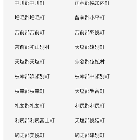
北５条西
1,200万円
札幌(ＪＲ)
中川郡中川町
雨竜郡幌加内町
北５条西
80万円
さっぽろ(札幌市営)
増毛郡増毛町
留萌郡小平町
北５条西
苫前郡苫前町
2,000万円
苫前郡羽幌町
桑園
苫前郡初山別村
天塩郡遠別町
北５条西
1,500万円
桑園
天塩郡天塩町
宗谷郡猿払村
北５条西
1,900万円
桑園
枝幸郡浜頓別町
枝幸郡中頓別町
北５条西
800万円
西18丁目
枝幸郡枝幸町
天塩郡豊富町
北５条西
7,200万円
西28丁目
礼文郡礼文町
利尻郡利尻町
北５条西
3,000万円
西28丁目
利尻郡利尻富士町
天塩郡幌延町
北５条西
3,900万円
西28丁目
網走郡美幌町
網走郡津別町
北５条西
790万円
西28丁目