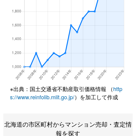
北１条西
4,500万円
西18丁目
北１条西
1,500万円
西18丁目
北１条西
390万円
円山公園
北１条西
2,000万円
円山公園
北１条西
2,000万円
円山公園
北１条西
400万円
円山公園
※出典：国土交通省不動産取引価格情報 （
http
北１条西
6,000万円
円山公園
s://www.reinfolib.mlit.go.jp/
）を加工して作成
北１条西
4,400万円
円山公園
北海道の市区町村からマンション売却・査定情
北１条西
2,300万円
円山公園
報を探す