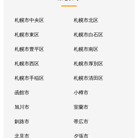
北１条東
2,100万円
苗穂
北１条東
2,100万円
苗穂
札幌市中央区
札幌市北区
北１条東
2,800万円
苗穂
札幌市東区
札幌市白石区
北１条東
4,500万円
バスセンター前
札幌市豊平区
札幌市南区
北１条東
3,700万円
バスセンター前
札幌市西区
札幌市厚別区
北１条東
4,200万円
バスセンター前
札幌市手稲区
札幌市清田区
北１条東
4,700万円
バスセンター前
函館市
小樽市
北１条東
3,900万円
バスセンター前
旭川市
室蘭市
北２条西
1,600万円
西11丁目
釧路市
帯広市
北２条西
3,700万円
西11丁目
北見市
夕張市