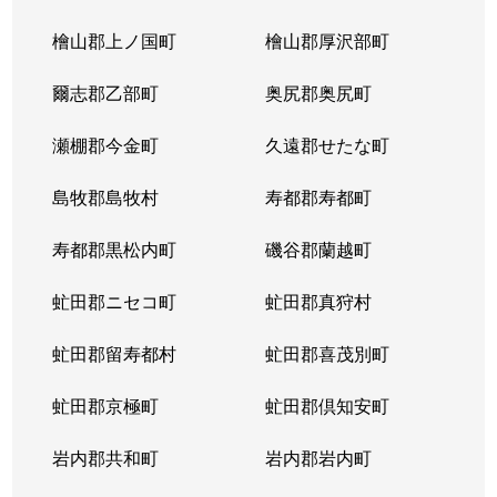
北３条東
4,300万円
苗穂
檜山郡上ノ国町
檜山郡厚沢部町
北３条東
3,200万円
苗穂
爾志郡乙部町
奥尻郡奥尻町
北３条東
4,800万円
苗穂
瀬棚郡今金町
久遠郡せたな町
北３条東
6,400万円
苗穂
島牧郡島牧村
寿都郡寿都町
北３条東
5,500万円
バスセンター前
寿都郡黒松内町
磯谷郡蘭越町
北３条東
2,900万円
バスセンター前
虻田郡ニセコ町
虻田郡真狩村
北３条東
4,700万円
バスセンター前
虻田郡留寿都村
虻田郡喜茂別町
北３条東
5,100万円
バスセンター前
虻田郡京極町
虻田郡倶知安町
北４条西
1,700万円
札幌(ＪＲ)
岩内郡共和町
岩内郡岩内町
北４条西
2,800万円
西11丁目