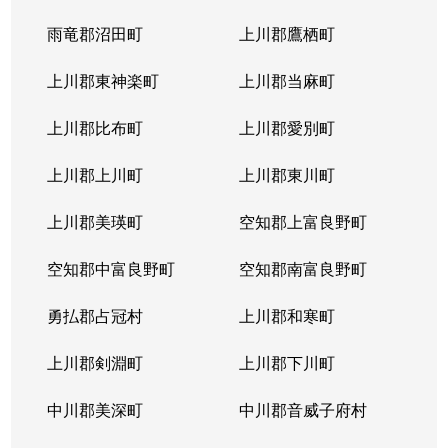
北４条東
5,200万円
札幌(ＪＲ)
雨竜郡沼田町
上川郡鷹栖町
北４条東
2,900万円
札幌(ＪＲ)
上川郡東神楽町
上川郡当麻町
北４条東
5,700万円
札幌(ＪＲ)
上川郡比布町
上川郡愛別町
北４条東
4,900万円
札幌(ＪＲ)
上川郡上川町
上川郡東川町
北４条東
4,000万円
札幌(ＪＲ)
上川郡美瑛町
空知郡上富良野町
北４条東
3,300万円
札幌(ＪＲ)
空知郡中富良野町
空知郡南富良野町
北５条西
5,500万円
札幌(ＪＲ)
勇払郡占冠村
上川郡和寒町
北５条西
480万円
札幌(ＪＲ)
上川郡剣淵町
上川郡下川町
北５条西
3,900万円
札幌(ＪＲ)
中川郡美深町
中川郡音威子府村