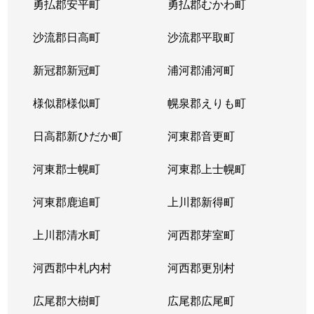
勇払郡安平町
勇払郡むかわ町
北６条西
1,700万円
桑園
沙流郡日高町
沙流郡平取町
北６条西
1,200万円
桑園
新冠郡新冠町
浦河郡浦河町
北６条西
3,200万円
桑園
様似郡様似町
幌泉郡えりも町
北６条西
1,700万円
西11丁目
日高郡新ひだか町
河東郡音更町
北６条西
1,600万円
西28丁目
河東郡士幌町
河東郡上士幌町
北６条西
160万円
西28丁目
河東郡鹿追町
上川郡新得町
北６条西
220万円
西28丁目
上川郡清水町
河西郡芽室町
北６条西
4,000万円
西28丁目
河西郡中札内村
河西郡更別村
北６条西
3,200万円
西28丁目
広尾郡大樹町
広尾郡広尾町