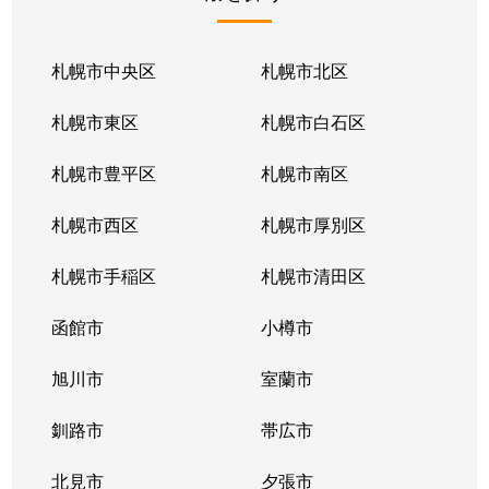
北１条東
2,100万円
苗穂
北１条東
2,100万円
苗穂
札幌市中央区
札幌市北区
北１条東
2,800万円
苗穂
札幌市東区
札幌市白石区
北１条東
4,500万円
バスセンター前
札幌市豊平区
札幌市南区
北１条東
3,700万円
バスセンター前
札幌市西区
札幌市厚別区
北１条東
4,200万円
バスセンター前
札幌市手稲区
札幌市清田区
北１条東
4,700万円
バスセンター前
函館市
小樽市
北１条東
3,900万円
バスセンター前
旭川市
室蘭市
北２条西
1,600万円
西11丁目
釧路市
帯広市
北２条西
3,700万円
西11丁目
北見市
夕張市