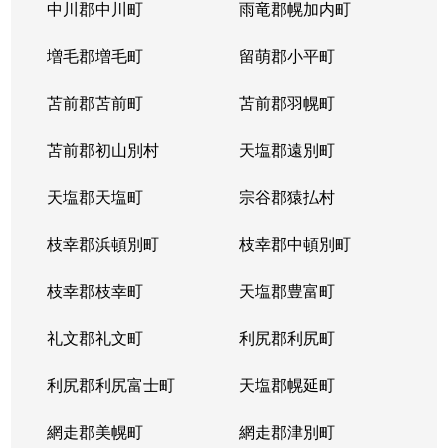
北５条西
1,200万円
札幌(ＪＲ)
中川郡中川町
雨竜郡幌加内町
北５条西
80万円
さっぽろ(札幌市営)
増毛郡増毛町
留萌郡小平町
北５条西
苫前郡苫前町
2,000万円
苫前郡羽幌町
桑園
苫前郡初山別村
天塩郡遠別町
北５条西
1,500万円
桑園
天塩郡天塩町
宗谷郡猿払村
北５条西
1,900万円
桑園
枝幸郡浜頓別町
枝幸郡中頓別町
北５条西
800万円
西18丁目
枝幸郡枝幸町
天塩郡豊富町
北５条西
7,200万円
西28丁目
礼文郡礼文町
利尻郡利尻町
北５条西
3,000万円
西28丁目
利尻郡利尻富士町
天塩郡幌延町
北５条西
3,900万円
西28丁目
網走郡美幌町
網走郡津別町
北５条西
790万円
西28丁目