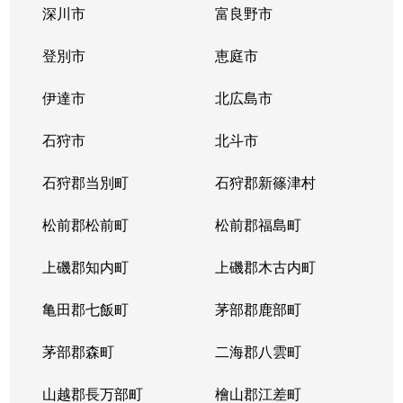
深川市
富良野市
北３条西
1,700万円
西11丁目
登別市
恵庭市
北３条西
1,400万円
西11丁目
伊達市
北広島市
北３条西
2,900万円
西11丁目
石狩市
北斗市
北３条西
3,800万円
西18丁目
石狩郡当別町
石狩郡新篠津村
北３条西
450万円
西18丁目
松前郡松前町
松前郡福島町
北３条西
550万円
西18丁目
上磯郡知内町
上磯郡木古内町
北３条西
360万円
西18丁目
亀田郡七飯町
茅部郡鹿部町
北３条西
1,300万円
西28丁目
茅部郡森町
二海郡八雲町
北３条西
3,100万円
西28丁目
山越郡長万部町
檜山郡江差町