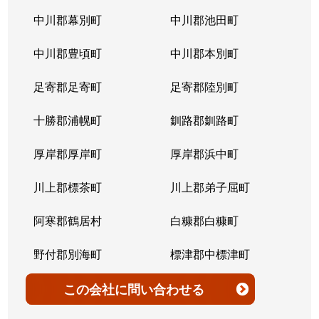
北７条西
4,200万円
桑園
中川郡幕別町
中川郡池田町
北７条西
300万円
桑園
中川郡豊頃町
中川郡本別町
北７条西
2,200万円
桑園
足寄郡足寄町
足寄郡陸別町
北７条西
1,500万円
西28丁目
十勝郡浦幌町
釧路郡釧路町
北７条西
900万円
西28丁目
厚岸郡厚岸町
厚岸郡浜中町
北７条西
2,600万円
西28丁目
川上郡標茶町
川上郡弟子屈町
北７条西
2,300万円
西28丁目
阿寒郡鶴居村
白糠郡白糠町
北７条西
2,900万円
西28丁目
野付郡別海町
標津郡中標津町
北７条西
3,100万円
西28丁目
標津郡標津町
目梨郡羅臼町
この会社
に問い合わせる
北８条西
3,600万円
桑園