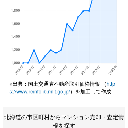
北１条西
4,500万円
西18丁目
北１条西
1,500万円
西18丁目
北１条西
390万円
円山公園
北１条西
2,000万円
円山公園
北１条西
2,000万円
円山公園
北１条西
400万円
円山公園
※出典：国土交通省不動産取引価格情報 （
http
北１条西
6,000万円
円山公園
s://www.reinfolib.mlit.go.jp/
）を加工して作成
北１条西
4,400万円
円山公園
北海道の市区町村からマンション売却・査定情
北１条西
2,300万円
円山公園
報を探す