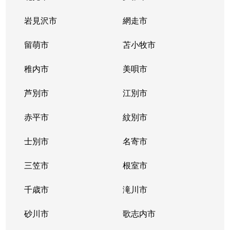
北２条西
800万円
西11丁目
岩見沢市
網走市
北２条西
留萌市
550万円
苫小牧市
西11丁目
稚内市
美唄市
北２条西
1,800万円
西18丁目
芦別市
江別市
北２条西
2,300万円
円山公園
赤平市
紋別市
北２条東
3,000万円
苗穂
士別市
名寄市
北２条東
3,200万円
苗穂
三笠市
根室市
北２条東
3,900万円
バスセンター前
千歳市
滝川市
北３条西
4,400万円
札幌(ＪＲ)
砂川市
歌志内市
北３条西
6,300万円
札幌(ＪＲ)