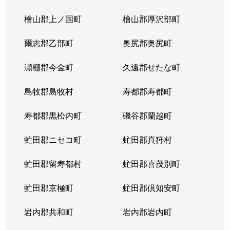
北３条東
4,300万円
苗穂
檜山郡上ノ国町
檜山郡厚沢部町
北３条東
3,200万円
苗穂
爾志郡乙部町
奥尻郡奥尻町
北３条東
4,800万円
苗穂
瀬棚郡今金町
久遠郡せたな町
北３条東
6,400万円
苗穂
島牧郡島牧村
寿都郡寿都町
北３条東
5,500万円
バスセンター前
寿都郡黒松内町
磯谷郡蘭越町
北３条東
2,900万円
バスセンター前
虻田郡ニセコ町
虻田郡真狩村
北３条東
4,700万円
バスセンター前
虻田郡留寿都村
虻田郡喜茂別町
北３条東
5,100万円
バスセンター前
虻田郡京極町
虻田郡倶知安町
北４条西
1,700万円
札幌(ＪＲ)
岩内郡共和町
岩内郡岩内町
北４条西
2,800万円
西11丁目