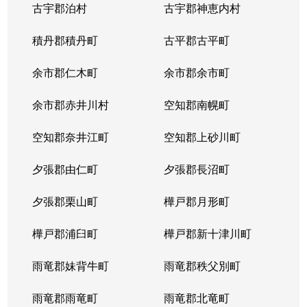
古宇郡泊村
古宇郡神恵内村
北４条西
3,100万円
西11丁目
積丹郡積丹町
古平郡古平町
北４条西
700万円
西11丁目
余市郡仁木町
余市郡余市町
北４条西
2,300万円
西18丁目
余市郡赤井川村
空知郡南幌町
北４条西
2,900万円
西18丁目
空知郡奈井江町
空知郡上砂川町
北４条西
3,900万円
西18丁目
夕張郡由仁町
夕張郡長沼町
北４条西
2,700万円
西28丁目
夕張郡栗山町
樺戸郡月形町
北４条東
3,300万円
札幌(ＪＲ)
樺戸郡浦臼町
樺戸郡新十津川町
北４条東
2,800万円
札幌(ＪＲ)
雨竜郡妹背牛町
雨竜郡秩父別町
北４条東
3,100万円
札幌(ＪＲ)
雨竜郡雨竜町
雨竜郡北竜町