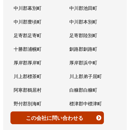
北７条西
4,200万円
桑園
中川郡幕別町
中川郡池田町
北７条西
300万円
桑園
中川郡豊頃町
中川郡本別町
北７条西
2,200万円
桑園
足寄郡足寄町
足寄郡陸別町
北７条西
1,500万円
西28丁目
十勝郡浦幌町
釧路郡釧路町
北７条西
900万円
西28丁目
厚岸郡厚岸町
厚岸郡浜中町
北７条西
2,600万円
西28丁目
川上郡標茶町
川上郡弟子屈町
北７条西
2,300万円
西28丁目
阿寒郡鶴居村
白糠郡白糠町
北７条西
2,900万円
西28丁目
野付郡別海町
標津郡中標津町
北７条西
3,100万円
西28丁目
標津郡標津町
目梨郡羅臼町
この会社
に問い合わせる
北８条西
3,600万円
桑園