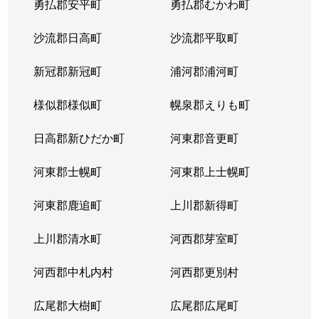
勇払郡安平町
勇払郡むかわ町
北６条西
1,700万円
桑園
沙流郡日高町
沙流郡平取町
北６条西
1,200万円
桑園
新冠郡新冠町
浦河郡浦河町
北６条西
3,200万円
桑園
様似郡様似町
幌泉郡えりも町
北６条西
1,700万円
西11丁目
日高郡新ひだか町
河東郡音更町
北６条西
1,600万円
西28丁目
河東郡士幌町
河東郡上士幌町
北６条西
160万円
西28丁目
河東郡鹿追町
上川郡新得町
北６条西
220万円
西28丁目
上川郡清水町
河西郡芽室町
北６条西
4,000万円
西28丁目
河西郡中札内村
河西郡更別村
北６条西
3,200万円
西28丁目
広尾郡大樹町
広尾郡広尾町