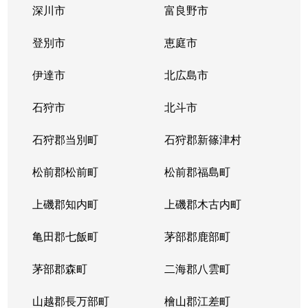
深川市
富良野市
北３条西
1,700万円
西11丁目
登別市
恵庭市
北３条西
1,400万円
西11丁目
伊達市
北広島市
北３条西
2,900万円
西11丁目
石狩市
北斗市
北３条西
3,800万円
西18丁目
石狩郡当別町
石狩郡新篠津村
北３条西
450万円
西18丁目
松前郡松前町
松前郡福島町
北３条西
550万円
西18丁目
上磯郡知内町
上磯郡木古内町
北３条西
360万円
西18丁目
亀田郡七飯町
茅部郡鹿部町
北３条西
1,300万円
西28丁目
茅部郡森町
二海郡八雲町
北３条西
3,100万円
西28丁目
山越郡長万部町
檜山郡江差町