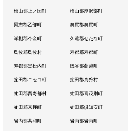
北３条東
4,300万円
苗穂
檜山郡上ノ国町
檜山郡厚沢部町
北３条東
3,200万円
苗穂
爾志郡乙部町
奥尻郡奥尻町
北３条東
4,800万円
苗穂
瀬棚郡今金町
久遠郡せたな町
北３条東
6,400万円
苗穂
島牧郡島牧村
寿都郡寿都町
北３条東
5,500万円
バスセンター前
寿都郡黒松内町
磯谷郡蘭越町
北３条東
2,900万円
バスセンター前
虻田郡ニセコ町
虻田郡真狩村
北３条東
4,700万円
バスセンター前
虻田郡留寿都村
虻田郡喜茂別町
北３条東
5,100万円
バスセンター前
虻田郡京極町
虻田郡倶知安町
北４条西
1,700万円
札幌(ＪＲ)
岩内郡共和町
岩内郡岩内町
北４条西
2,800万円
西11丁目