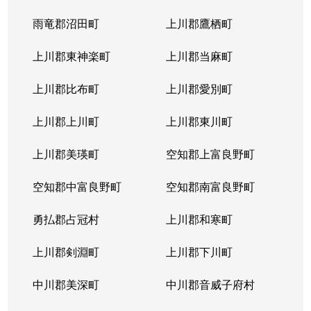
北４条東
5,200万円
札幌(ＪＲ)
雨竜郡沼田町
上川郡鷹栖町
北４条東
2,900万円
札幌(ＪＲ)
上川郡東神楽町
上川郡当麻町
北４条東
5,700万円
札幌(ＪＲ)
上川郡比布町
上川郡愛別町
北４条東
4,900万円
札幌(ＪＲ)
上川郡上川町
上川郡東川町
北４条東
4,000万円
札幌(ＪＲ)
上川郡美瑛町
空知郡上富良野町
北４条東
3,300万円
札幌(ＪＲ)
空知郡中富良野町
空知郡南富良野町
北５条西
5,500万円
札幌(ＪＲ)
勇払郡占冠村
上川郡和寒町
北５条西
480万円
札幌(ＪＲ)
上川郡剣淵町
上川郡下川町
北５条西
3,900万円
札幌(ＪＲ)
中川郡美深町
中川郡音威子府村