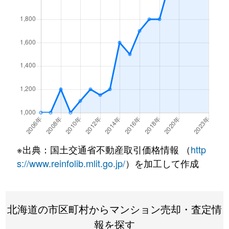
北１条西
4,500万円
西18丁目
北１条西
1,500万円
西18丁目
北１条西
390万円
円山公園
北１条西
2,000万円
円山公園
北１条西
2,000万円
円山公園
北１条西
400万円
円山公園
※出典：国土交通省不動産取引価格情報 （
http
北１条西
6,000万円
円山公園
s://www.reinfolib.mlit.go.jp/
）を加工して作成
北１条西
4,400万円
円山公園
北海道の市区町村からマンション売却・査定情
北１条西
2,300万円
円山公園
報を探す