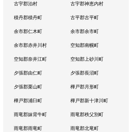
古宇郡泊村
古宇郡神恵内村
北４条西
3,100万円
西11丁目
積丹郡積丹町
古平郡古平町
北４条西
700万円
西11丁目
余市郡仁木町
余市郡余市町
北４条西
2,300万円
西18丁目
余市郡赤井川村
空知郡南幌町
北４条西
2,900万円
西18丁目
空知郡奈井江町
空知郡上砂川町
北４条西
3,900万円
西18丁目
夕張郡由仁町
夕張郡長沼町
北４条西
2,700万円
西28丁目
夕張郡栗山町
樺戸郡月形町
北４条東
3,300万円
札幌(ＪＲ)
樺戸郡浦臼町
樺戸郡新十津川町
北４条東
2,800万円
札幌(ＪＲ)
雨竜郡妹背牛町
雨竜郡秩父別町
北４条東
3,100万円
札幌(ＪＲ)
雨竜郡雨竜町
雨竜郡北竜町