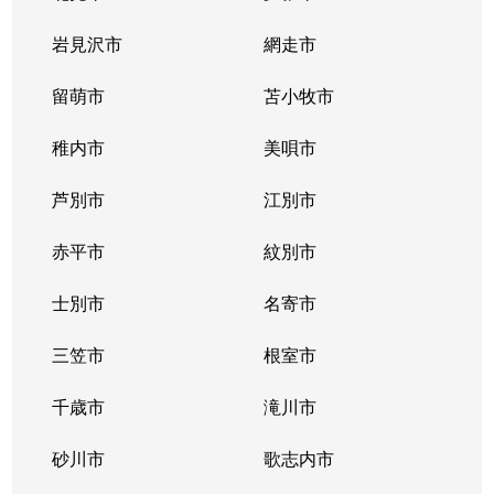
北２条西
800万円
西11丁目
岩見沢市
網走市
北２条西
留萌市
550万円
苫小牧市
西11丁目
稚内市
美唄市
北２条西
1,800万円
西18丁目
芦別市
江別市
北２条西
2,300万円
円山公園
赤平市
紋別市
北２条東
3,000万円
苗穂
士別市
名寄市
北２条東
3,200万円
苗穂
三笠市
根室市
北２条東
3,900万円
バスセンター前
千歳市
滝川市
北３条西
4,400万円
札幌(ＪＲ)
砂川市
歌志内市
北３条西
6,300万円
札幌(ＪＲ)