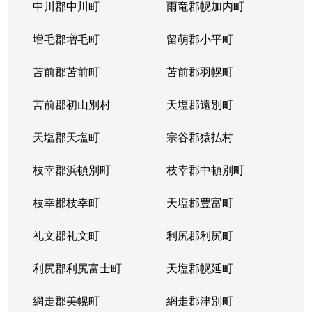
北５条西
1,200万円
札幌(ＪＲ)
中川郡中川町
雨竜郡幌加内町
北５条西
80万円
さっぽろ(札幌市営)
増毛郡増毛町
留萌郡小平町
北５条西
苫前郡苫前町
2,000万円
苫前郡羽幌町
桑園
苫前郡初山別村
天塩郡遠別町
北５条西
1,500万円
桑園
天塩郡天塩町
宗谷郡猿払村
北５条西
1,900万円
桑園
枝幸郡浜頓別町
枝幸郡中頓別町
北５条西
800万円
西18丁目
枝幸郡枝幸町
天塩郡豊富町
北５条西
7,200万円
西28丁目
礼文郡礼文町
利尻郡利尻町
北５条西
3,000万円
西28丁目
利尻郡利尻富士町
天塩郡幌延町
北５条西
3,900万円
西28丁目
網走郡美幌町
網走郡津別町
北５条西
790万円
西28丁目