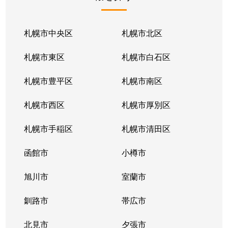
北１条東
2,100万円
苗穂
北１条東
2,100万円
苗穂
札幌市中央区
札幌市北区
北１条東
2,800万円
苗穂
札幌市東区
札幌市白石区
北１条東
4,500万円
バスセンター前
札幌市豊平区
札幌市南区
北１条東
3,700万円
バスセンター前
札幌市西区
札幌市厚別区
北１条東
4,200万円
バスセンター前
札幌市手稲区
札幌市清田区
北１条東
4,700万円
バスセンター前
函館市
小樽市
北１条東
3,900万円
バスセンター前
旭川市
室蘭市
北２条西
1,600万円
西11丁目
釧路市
帯広市
北２条西
3,700万円
西11丁目
北見市
夕張市