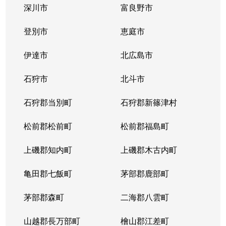
深川市
富良野市
北３条西
1,700万円
西11丁目
登別市
恵庭市
北３条西
1,400万円
西11丁目
伊達市
北広島市
北３条西
2,900万円
西11丁目
石狩市
北斗市
北３条西
3,800万円
西18丁目
石狩郡当別町
石狩郡新篠津村
北３条西
450万円
西18丁目
松前郡松前町
松前郡福島町
北３条西
550万円
西18丁目
上磯郡知内町
上磯郡木古内町
北３条西
360万円
西18丁目
亀田郡七飯町
茅部郡鹿部町
北３条西
1,300万円
西28丁目
茅部郡森町
二海郡八雲町
北３条西
3,100万円
西28丁目
山越郡長万部町
檜山郡江差町