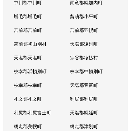
北５条西
1,200万円
札幌(ＪＲ)
中川郡中川町
雨竜郡幌加内町
北５条西
80万円
さっぽろ(札幌市営)
増毛郡増毛町
留萌郡小平町
北５条西
苫前郡苫前町
2,000万円
苫前郡羽幌町
桑園
苫前郡初山別村
天塩郡遠別町
北５条西
1,500万円
桑園
天塩郡天塩町
宗谷郡猿払村
北５条西
1,900万円
桑園
枝幸郡浜頓別町
枝幸郡中頓別町
北５条西
800万円
西18丁目
枝幸郡枝幸町
天塩郡豊富町
北５条西
7,200万円
西28丁目
礼文郡礼文町
利尻郡利尻町
北５条西
3,000万円
西28丁目
利尻郡利尻富士町
天塩郡幌延町
北５条西
3,900万円
西28丁目
網走郡美幌町
網走郡津別町
北５条西
790万円
西28丁目