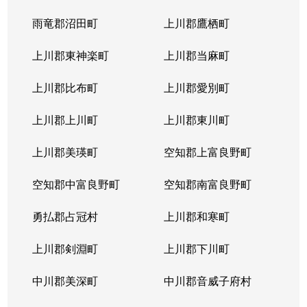
北４条東
5,200万円
札幌(ＪＲ)
雨竜郡沼田町
上川郡鷹栖町
北４条東
2,900万円
札幌(ＪＲ)
上川郡東神楽町
上川郡当麻町
北４条東
5,700万円
札幌(ＪＲ)
上川郡比布町
上川郡愛別町
北４条東
4,900万円
札幌(ＪＲ)
上川郡上川町
上川郡東川町
北４条東
4,000万円
札幌(ＪＲ)
上川郡美瑛町
空知郡上富良野町
北４条東
3,300万円
札幌(ＪＲ)
空知郡中富良野町
空知郡南富良野町
北５条西
5,500万円
札幌(ＪＲ)
勇払郡占冠村
上川郡和寒町
北５条西
480万円
札幌(ＪＲ)
上川郡剣淵町
上川郡下川町
北５条西
3,900万円
札幌(ＪＲ)
中川郡美深町
中川郡音威子府村