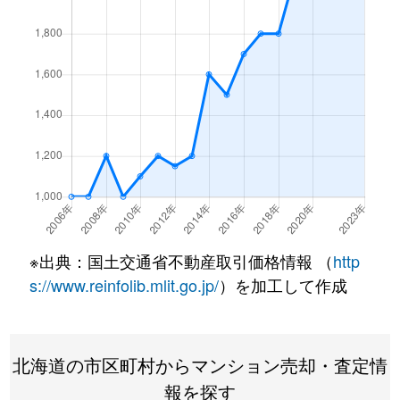
北１条西
4,500万円
西18丁目
北１条西
1,500万円
西18丁目
北１条西
390万円
円山公園
北１条西
2,000万円
円山公園
北１条西
2,000万円
円山公園
北１条西
400万円
円山公園
※出典：国土交通省不動産取引価格情報 （
http
北１条西
6,000万円
円山公園
s://www.reinfolib.mlit.go.jp/
）を加工して作成
北１条西
4,400万円
円山公園
北海道の市区町村からマンション売却・査定情
北１条西
2,300万円
円山公園
報を探す