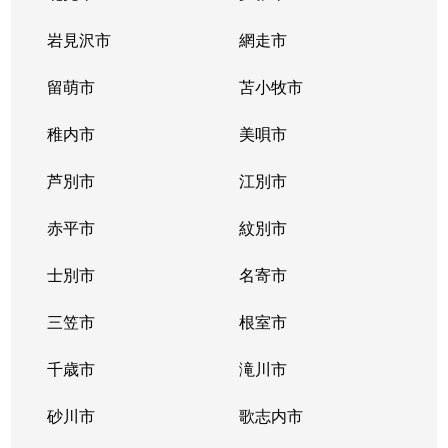
北２条西
800万円
西11丁目
岩見沢市
網走市
北２条西
留萌市
550万円
苫小牧市
西11丁目
稚内市
美唄市
北２条西
1,800万円
西18丁目
芦別市
江別市
北２条西
2,300万円
円山公園
赤平市
紋別市
北２条東
3,000万円
苗穂
士別市
名寄市
北２条東
3,200万円
苗穂
三笠市
根室市
北２条東
3,900万円
バスセンター前
千歳市
滝川市
北３条西
4,400万円
札幌(ＪＲ)
砂川市
歌志内市
北３条西
6,300万円
札幌(ＪＲ)