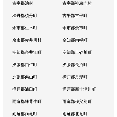
古宇郡泊村
古宇郡神恵内村
北４条西
3,100万円
西11丁目
積丹郡積丹町
古平郡古平町
北４条西
700万円
西11丁目
余市郡仁木町
余市郡余市町
北４条西
2,300万円
西18丁目
余市郡赤井川村
空知郡南幌町
北４条西
2,900万円
西18丁目
空知郡奈井江町
空知郡上砂川町
北４条西
3,900万円
西18丁目
夕張郡由仁町
夕張郡長沼町
北４条西
2,700万円
西28丁目
夕張郡栗山町
樺戸郡月形町
北４条東
3,300万円
札幌(ＪＲ)
樺戸郡浦臼町
樺戸郡新十津川町
北４条東
2,800万円
札幌(ＪＲ)
雨竜郡妹背牛町
雨竜郡秩父別町
北４条東
3,100万円
札幌(ＪＲ)
雨竜郡雨竜町
雨竜郡北竜町