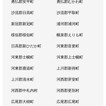
勇払郡安平町
勇払郡むかわ町
北６条西
1,700万円
桑園
沙流郡日高町
沙流郡平取町
北６条西
1,200万円
桑園
新冠郡新冠町
浦河郡浦河町
北６条西
3,200万円
桑園
様似郡様似町
幌泉郡えりも町
北６条西
1,700万円
西11丁目
日高郡新ひだか町
河東郡音更町
北６条西
1,600万円
西28丁目
河東郡士幌町
河東郡上士幌町
北６条西
160万円
西28丁目
河東郡鹿追町
上川郡新得町
北６条西
220万円
西28丁目
上川郡清水町
河西郡芽室町
北６条西
4,000万円
西28丁目
河西郡中札内村
河西郡更別村
北６条西
3,200万円
西28丁目
広尾郡大樹町
広尾郡広尾町