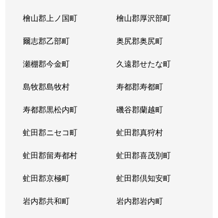
北３条東
4,300万円
苗穂
檜山郡上ノ国町
檜山郡厚沢部町
北３条東
3,200万円
苗穂
爾志郡乙部町
奥尻郡奥尻町
北３条東
4,800万円
苗穂
瀬棚郡今金町
久遠郡せたな町
北３条東
6,400万円
苗穂
島牧郡島牧村
寿都郡寿都町
北３条東
5,500万円
バスセンター前
寿都郡黒松内町
磯谷郡蘭越町
北３条東
2,900万円
バスセンター前
虻田郡ニセコ町
虻田郡真狩村
北３条東
4,700万円
バスセンター前
虻田郡留寿都村
虻田郡喜茂別町
北３条東
5,100万円
バスセンター前
虻田郡京極町
虻田郡倶知安町
北４条西
1,700万円
札幌(ＪＲ)
岩内郡共和町
岩内郡岩内町
北４条西
2,800万円
西11丁目