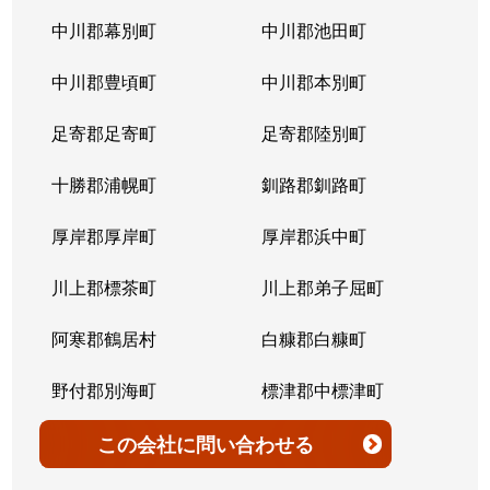
北７条西
4,200万円
桑園
中川郡幕別町
中川郡池田町
北７条西
300万円
桑園
中川郡豊頃町
中川郡本別町
北７条西
2,200万円
桑園
足寄郡足寄町
足寄郡陸別町
北７条西
1,500万円
西28丁目
十勝郡浦幌町
釧路郡釧路町
北７条西
900万円
西28丁目
厚岸郡厚岸町
厚岸郡浜中町
北７条西
2,600万円
西28丁目
川上郡標茶町
川上郡弟子屈町
北７条西
2,300万円
西28丁目
阿寒郡鶴居村
白糠郡白糠町
北７条西
2,900万円
西28丁目
野付郡別海町
標津郡中標津町
北７条西
3,100万円
西28丁目
標津郡標津町
目梨郡羅臼町
この会社
に問い合わせる
北８条西
3,600万円
桑園