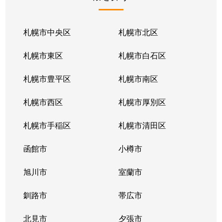
北１条東
2,100万円
苗穂
北１条東
2,100万円
苗穂
札幌市中央区
札幌市北区
北１条東
2,800万円
苗穂
札幌市東区
札幌市白石区
北１条東
4,500万円
バスセンター前
札幌市豊平区
札幌市南区
北１条東
3,700万円
バスセンター前
札幌市西区
札幌市厚別区
北１条東
4,200万円
バスセンター前
札幌市手稲区
札幌市清田区
北１条東
4,700万円
バスセンター前
函館市
小樽市
北１条東
3,900万円
バスセンター前
旭川市
室蘭市
北２条西
1,600万円
西11丁目
釧路市
帯広市
北２条西
3,700万円
西11丁目
北見市
夕張市