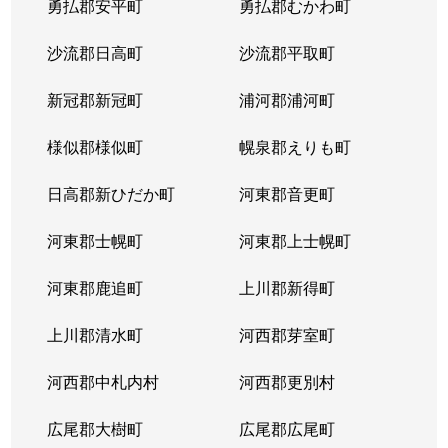
勇払郡安平町
勇払郡むかわ町
北６条西
1,700万円
桑園
沙流郡日高町
沙流郡平取町
北６条西
1,200万円
桑園
新冠郡新冠町
浦河郡浦河町
北６条西
3,200万円
桑園
様似郡様似町
幌泉郡えりも町
北６条西
1,700万円
西11丁目
日高郡新ひだか町
河東郡音更町
北６条西
1,600万円
西28丁目
河東郡士幌町
河東郡上士幌町
北６条西
160万円
西28丁目
河東郡鹿追町
上川郡新得町
北６条西
220万円
西28丁目
上川郡清水町
河西郡芽室町
北６条西
4,000万円
西28丁目
河西郡中札内村
河西郡更別村
北６条西
3,200万円
西28丁目
広尾郡大樹町
広尾郡広尾町