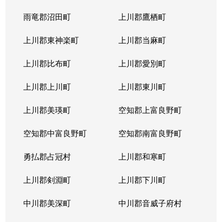
北４条東
5,200万円
札幌(ＪＲ)
雨竜郡沼田町
上川郡鷹栖町
北４条東
2,900万円
札幌(ＪＲ)
上川郡東神楽町
上川郡当麻町
北４条東
5,700万円
札幌(ＪＲ)
上川郡比布町
上川郡愛別町
北４条東
4,900万円
札幌(ＪＲ)
上川郡上川町
上川郡東川町
北４条東
4,000万円
札幌(ＪＲ)
上川郡美瑛町
空知郡上富良野町
北４条東
3,300万円
札幌(ＪＲ)
空知郡中富良野町
空知郡南富良野町
北５条西
5,500万円
札幌(ＪＲ)
勇払郡占冠村
上川郡和寒町
北５条西
480万円
札幌(ＪＲ)
上川郡剣淵町
上川郡下川町
北５条西
3,900万円
札幌(ＪＲ)
中川郡美深町
中川郡音威子府村