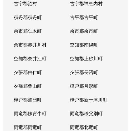
古宇郡泊村
古宇郡神恵内村
北４条西
3,100万円
西11丁目
積丹郡積丹町
古平郡古平町
北４条西
700万円
西11丁目
余市郡仁木町
余市郡余市町
北４条西
2,300万円
西18丁目
余市郡赤井川村
空知郡南幌町
北４条西
2,900万円
西18丁目
空知郡奈井江町
空知郡上砂川町
北４条西
3,900万円
西18丁目
夕張郡由仁町
夕張郡長沼町
北４条西
2,700万円
西28丁目
夕張郡栗山町
樺戸郡月形町
北４条東
3,300万円
札幌(ＪＲ)
樺戸郡浦臼町
樺戸郡新十津川町
北４条東
2,800万円
札幌(ＪＲ)
雨竜郡妹背牛町
雨竜郡秩父別町
北４条東
3,100万円
札幌(ＪＲ)
雨竜郡雨竜町
雨竜郡北竜町