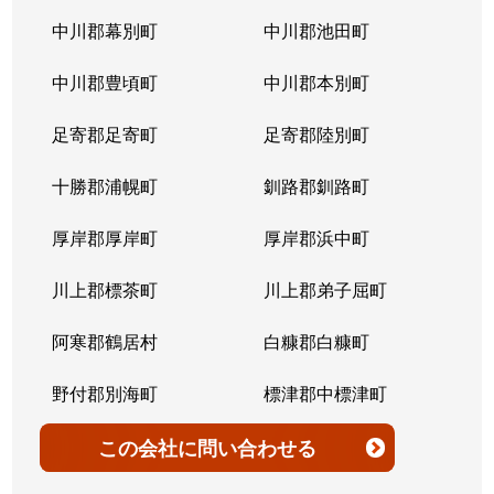
北７条西
4,200万円
桑園
中川郡幕別町
中川郡池田町
北７条西
300万円
桑園
中川郡豊頃町
中川郡本別町
北７条西
2,200万円
桑園
足寄郡足寄町
足寄郡陸別町
北７条西
1,500万円
西28丁目
十勝郡浦幌町
釧路郡釧路町
北７条西
900万円
西28丁目
厚岸郡厚岸町
厚岸郡浜中町
北７条西
2,600万円
西28丁目
川上郡標茶町
川上郡弟子屈町
北７条西
2,300万円
西28丁目
阿寒郡鶴居村
白糠郡白糠町
北７条西
2,900万円
西28丁目
野付郡別海町
標津郡中標津町
北７条西
3,100万円
西28丁目
標津郡標津町
目梨郡羅臼町
この会社
に問い合わせる
北８条西
3,600万円
桑園