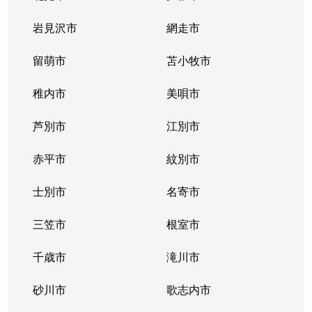
北２条西
800万円
西11丁目
岩見沢市
網走市
北２条西
留萌市
550万円
苫小牧市
西11丁目
稚内市
美唄市
北２条西
1,800万円
西18丁目
芦別市
江別市
北２条西
2,300万円
円山公園
赤平市
紋別市
北２条東
3,000万円
苗穂
士別市
名寄市
北２条東
3,200万円
苗穂
三笠市
根室市
北２条東
3,900万円
バスセンター前
千歳市
滝川市
北３条西
4,400万円
札幌(ＪＲ)
砂川市
歌志内市
北３条西
6,300万円
札幌(ＪＲ)