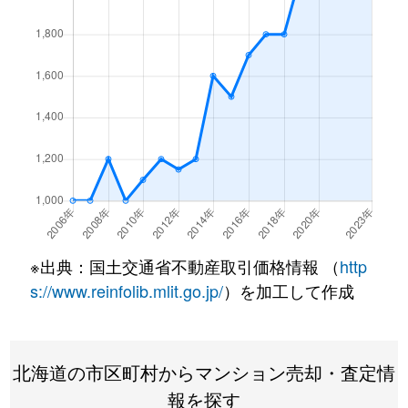
北１条西
4,500万円
西18丁目
北１条西
1,500万円
西18丁目
北１条西
390万円
円山公園
北１条西
2,000万円
円山公園
北１条西
2,000万円
円山公園
北１条西
400万円
円山公園
※出典：国土交通省不動産取引価格情報 （
http
北１条西
6,000万円
円山公園
s://www.reinfolib.mlit.go.jp/
）を加工して作成
北１条西
4,400万円
円山公園
北海道の市区町村からマンション売却・査定情
北１条西
2,300万円
円山公園
報を探す