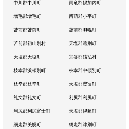
北５条西
1,200万円
札幌(ＪＲ)
中川郡中川町
雨竜郡幌加内町
北５条西
80万円
さっぽろ(札幌市営)
増毛郡増毛町
留萌郡小平町
北５条西
苫前郡苫前町
2,000万円
苫前郡羽幌町
桑園
苫前郡初山別村
天塩郡遠別町
北５条西
1,500万円
桑園
天塩郡天塩町
宗谷郡猿払村
北５条西
1,900万円
桑園
枝幸郡浜頓別町
枝幸郡中頓別町
北５条西
800万円
西18丁目
枝幸郡枝幸町
天塩郡豊富町
北５条西
7,200万円
西28丁目
礼文郡礼文町
利尻郡利尻町
北５条西
3,000万円
西28丁目
利尻郡利尻富士町
天塩郡幌延町
北５条西
3,900万円
西28丁目
網走郡美幌町
網走郡津別町
北５条西
790万円
西28丁目