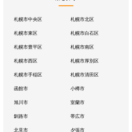
北１条東
2,100万円
苗穂
北１条東
2,100万円
苗穂
札幌市中央区
札幌市北区
北１条東
2,800万円
苗穂
札幌市東区
札幌市白石区
北１条東
4,500万円
バスセンター前
札幌市豊平区
札幌市南区
北１条東
3,700万円
バスセンター前
札幌市西区
札幌市厚別区
北１条東
4,200万円
バスセンター前
札幌市手稲区
札幌市清田区
北１条東
4,700万円
バスセンター前
函館市
小樽市
北１条東
3,900万円
バスセンター前
旭川市
室蘭市
北２条西
1,600万円
西11丁目
釧路市
帯広市
北２条西
3,700万円
西11丁目
北見市
夕張市