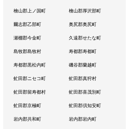
北３条東
4,300万円
苗穂
檜山郡上ノ国町
檜山郡厚沢部町
北３条東
3,200万円
苗穂
爾志郡乙部町
奥尻郡奥尻町
北３条東
4,800万円
苗穂
瀬棚郡今金町
久遠郡せたな町
北３条東
6,400万円
苗穂
島牧郡島牧村
寿都郡寿都町
北３条東
5,500万円
バスセンター前
寿都郡黒松内町
磯谷郡蘭越町
北３条東
2,900万円
バスセンター前
虻田郡ニセコ町
虻田郡真狩村
北３条東
4,700万円
バスセンター前
虻田郡留寿都村
虻田郡喜茂別町
北３条東
5,100万円
バスセンター前
虻田郡京極町
虻田郡倶知安町
北４条西
1,700万円
札幌(ＪＲ)
岩内郡共和町
岩内郡岩内町
北４条西
2,800万円
西11丁目