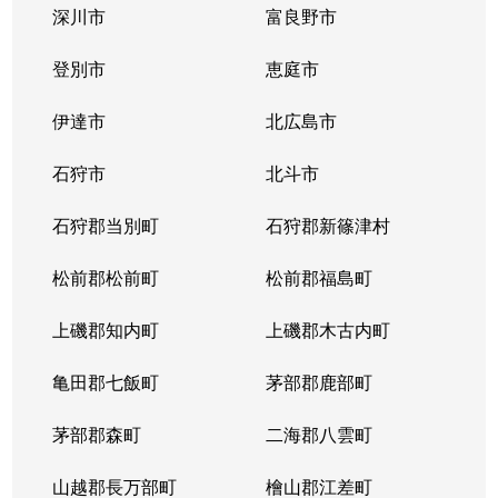
深川市
富良野市
北３条西
1,700万円
西11丁目
登別市
恵庭市
北３条西
1,400万円
西11丁目
伊達市
北広島市
北３条西
2,900万円
西11丁目
石狩市
北斗市
北３条西
3,800万円
西18丁目
石狩郡当別町
石狩郡新篠津村
北３条西
450万円
西18丁目
松前郡松前町
松前郡福島町
北３条西
550万円
西18丁目
上磯郡知内町
上磯郡木古内町
北３条西
360万円
西18丁目
亀田郡七飯町
茅部郡鹿部町
北３条西
1,300万円
西28丁目
茅部郡森町
二海郡八雲町
北３条西
3,100万円
西28丁目
山越郡長万部町
檜山郡江差町