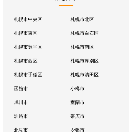
北１条東
2,100万円
苗穂
北１条東
2,100万円
苗穂
札幌市中央区
札幌市北区
北１条東
2,800万円
苗穂
札幌市東区
札幌市白石区
北１条東
4,500万円
バスセンター前
札幌市豊平区
札幌市南区
北１条東
3,700万円
バスセンター前
札幌市西区
札幌市厚別区
北１条東
4,200万円
バスセンター前
札幌市手稲区
札幌市清田区
北１条東
4,700万円
バスセンター前
函館市
小樽市
北１条東
3,900万円
バスセンター前
旭川市
室蘭市
北２条西
1,600万円
西11丁目
釧路市
帯広市
北２条西
3,700万円
西11丁目
北見市
夕張市