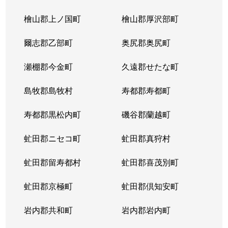
北３条東
4,300万円
苗穂
檜山郡上ノ国町
檜山郡厚沢部町
北３条東
3,200万円
苗穂
爾志郡乙部町
奥尻郡奥尻町
北３条東
4,800万円
苗穂
瀬棚郡今金町
久遠郡せたな町
北３条東
6,400万円
苗穂
島牧郡島牧村
寿都郡寿都町
北３条東
5,500万円
バスセンター前
寿都郡黒松内町
磯谷郡蘭越町
北３条東
2,900万円
バスセンター前
虻田郡ニセコ町
虻田郡真狩村
北３条東
4,700万円
バスセンター前
虻田郡留寿都村
虻田郡喜茂別町
北３条東
5,100万円
バスセンター前
虻田郡京極町
虻田郡倶知安町
北４条西
1,700万円
札幌(ＪＲ)
岩内郡共和町
岩内郡岩内町
北４条西
2,800万円
西11丁目