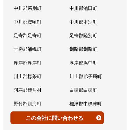
北７条西
4,200万円
桑園
中川郡幕別町
中川郡池田町
北７条西
300万円
桑園
中川郡豊頃町
中川郡本別町
北７条西
2,200万円
桑園
足寄郡足寄町
足寄郡陸別町
北７条西
1,500万円
西28丁目
十勝郡浦幌町
釧路郡釧路町
北７条西
900万円
西28丁目
厚岸郡厚岸町
厚岸郡浜中町
北７条西
2,600万円
西28丁目
川上郡標茶町
川上郡弟子屈町
北７条西
2,300万円
西28丁目
阿寒郡鶴居村
白糠郡白糠町
北７条西
2,900万円
西28丁目
野付郡別海町
標津郡中標津町
北７条西
3,100万円
西28丁目
標津郡標津町
目梨郡羅臼町
この会社
に問い合わせる
北８条西
3,600万円
桑園