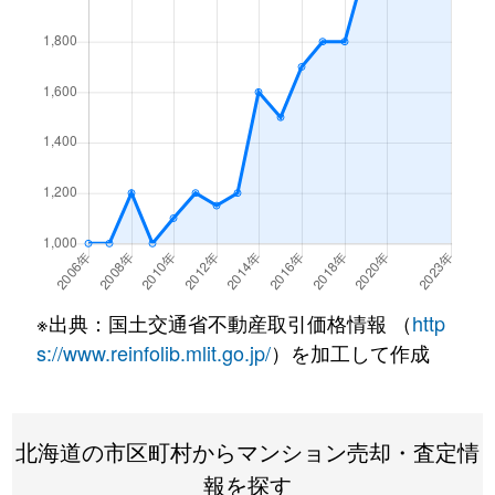
北１条西
4,500万円
西18丁目
北１条西
1,500万円
西18丁目
北１条西
390万円
円山公園
北１条西
2,000万円
円山公園
北１条西
2,000万円
円山公園
北１条西
400万円
円山公園
※出典：国土交通省不動産取引価格情報 （
http
北１条西
6,000万円
円山公園
s://www.reinfolib.mlit.go.jp/
）を加工して作成
北１条西
4,400万円
円山公園
北海道の市区町村からマンション売却・査定情
北１条西
2,300万円
円山公園
報を探す