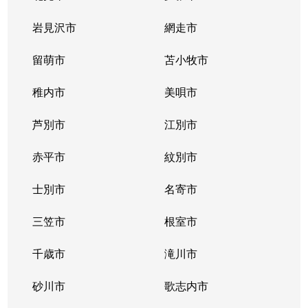
北２条西
800万円
西11丁目
岩見沢市
網走市
北２条西
留萌市
550万円
苫小牧市
西11丁目
稚内市
美唄市
北２条西
1,800万円
西18丁目
芦別市
江別市
北２条西
2,300万円
円山公園
赤平市
紋別市
北２条東
3,000万円
苗穂
士別市
名寄市
北２条東
3,200万円
苗穂
三笠市
根室市
北２条東
3,900万円
バスセンター前
千歳市
滝川市
北３条西
4,400万円
札幌(ＪＲ)
砂川市
歌志内市
北３条西
6,300万円
札幌(ＪＲ)