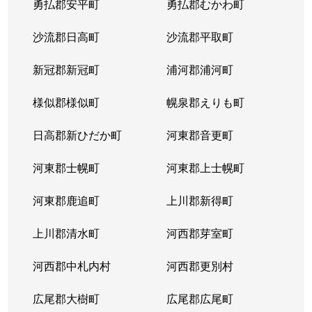
勇払郡安平町
勇払郡むかわ町
北６条西
1,700万円
桑園
沙流郡日高町
沙流郡平取町
北６条西
1,200万円
桑園
新冠郡新冠町
浦河郡浦河町
北６条西
3,200万円
桑園
様似郡様似町
幌泉郡えりも町
北６条西
1,700万円
西11丁目
日高郡新ひだか町
河東郡音更町
北６条西
1,600万円
西28丁目
河東郡士幌町
河東郡上士幌町
北６条西
160万円
西28丁目
河東郡鹿追町
上川郡新得町
北６条西
220万円
西28丁目
上川郡清水町
河西郡芽室町
北６条西
4,000万円
西28丁目
河西郡中札内村
河西郡更別村
北６条西
3,200万円
西28丁目
広尾郡大樹町
広尾郡広尾町