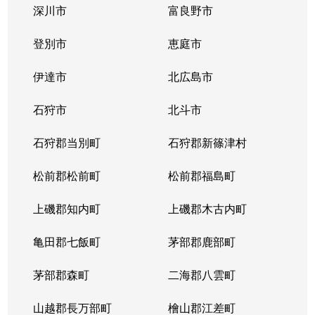
深川市
富良野市
北３条西
1,700万円
西11丁目
登別市
恵庭市
北３条西
1,400万円
西11丁目
伊達市
北広島市
北３条西
2,900万円
西11丁目
石狩市
北斗市
北３条西
3,800万円
西18丁目
石狩郡当別町
石狩郡新篠津村
北３条西
450万円
西18丁目
松前郡松前町
松前郡福島町
北３条西
550万円
西18丁目
上磯郡知内町
上磯郡木古内町
北３条西
360万円
西18丁目
亀田郡七飯町
茅部郡鹿部町
北３条西
1,300万円
西28丁目
茅部郡森町
二海郡八雲町
北３条西
3,100万円
西28丁目
山越郡長万部町
檜山郡江差町