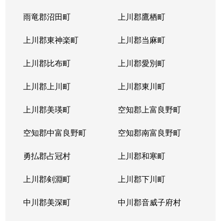
北４条東
5,200万円
札幌(ＪＲ)
雨竜郡沼田町
上川郡鷹栖町
北４条東
2,900万円
札幌(ＪＲ)
上川郡東神楽町
上川郡当麻町
北４条東
5,700万円
札幌(ＪＲ)
上川郡比布町
上川郡愛別町
北４条東
4,900万円
札幌(ＪＲ)
上川郡上川町
上川郡東川町
北４条東
4,000万円
札幌(ＪＲ)
上川郡美瑛町
空知郡上富良野町
北４条東
3,300万円
札幌(ＪＲ)
空知郡中富良野町
空知郡南富良野町
北５条西
5,500万円
札幌(ＪＲ)
勇払郡占冠村
上川郡和寒町
北５条西
480万円
札幌(ＪＲ)
上川郡剣淵町
上川郡下川町
北５条西
3,900万円
札幌(ＪＲ)
中川郡美深町
中川郡音威子府村