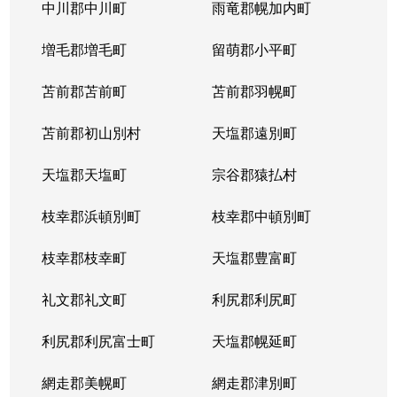
北５条西
1,200万円
札幌(ＪＲ)
中川郡中川町
雨竜郡幌加内町
北５条西
80万円
さっぽろ(札幌市営)
増毛郡増毛町
留萌郡小平町
北５条西
苫前郡苫前町
2,000万円
苫前郡羽幌町
桑園
苫前郡初山別村
天塩郡遠別町
北５条西
1,500万円
桑園
天塩郡天塩町
宗谷郡猿払村
北５条西
1,900万円
桑園
枝幸郡浜頓別町
枝幸郡中頓別町
北５条西
800万円
西18丁目
枝幸郡枝幸町
天塩郡豊富町
北５条西
7,200万円
西28丁目
礼文郡礼文町
利尻郡利尻町
北５条西
3,000万円
西28丁目
利尻郡利尻富士町
天塩郡幌延町
北５条西
3,900万円
西28丁目
網走郡美幌町
網走郡津別町
北５条西
790万円
西28丁目