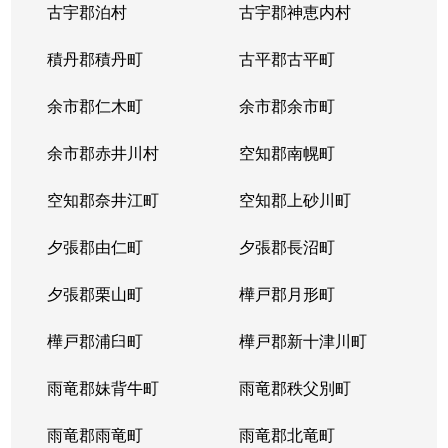
古宇郡泊村
古宇郡神恵内村
北４条西
3,100万円
西11丁目
積丹郡積丹町
古平郡古平町
北４条西
700万円
西11丁目
余市郡仁木町
余市郡余市町
北４条西
2,300万円
西18丁目
余市郡赤井川村
空知郡南幌町
北４条西
2,900万円
西18丁目
空知郡奈井江町
空知郡上砂川町
北４条西
3,900万円
西18丁目
夕張郡由仁町
夕張郡長沼町
北４条西
2,700万円
西28丁目
夕張郡栗山町
樺戸郡月形町
北４条東
3,300万円
札幌(ＪＲ)
樺戸郡浦臼町
樺戸郡新十津川町
北４条東
2,800万円
札幌(ＪＲ)
雨竜郡妹背牛町
雨竜郡秩父別町
北４条東
3,100万円
札幌(ＪＲ)
雨竜郡雨竜町
雨竜郡北竜町