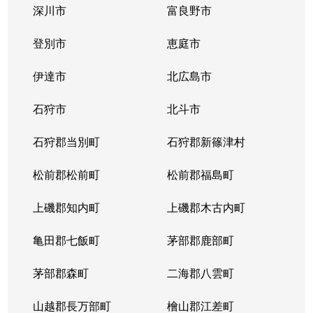
深川市
富良野市
北３条西
1,700万円
西11丁目
登別市
恵庭市
北３条西
1,400万円
西11丁目
伊達市
北広島市
北３条西
2,900万円
西11丁目
石狩市
北斗市
北３条西
3,800万円
西18丁目
石狩郡当別町
石狩郡新篠津村
北３条西
450万円
西18丁目
松前郡松前町
松前郡福島町
北３条西
550万円
西18丁目
上磯郡知内町
上磯郡木古内町
北３条西
360万円
西18丁目
亀田郡七飯町
茅部郡鹿部町
北３条西
1,300万円
西28丁目
茅部郡森町
二海郡八雲町
北３条西
3,100万円
西28丁目
山越郡長万部町
檜山郡江差町