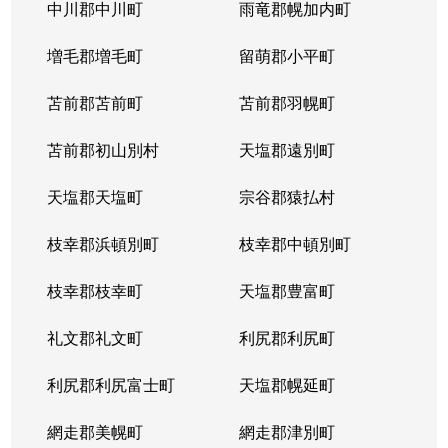
北５条西
1,200万円
札幌(ＪＲ)
中川郡中川町
雨竜郡幌加内町
北５条西
80万円
さっぽろ(札幌市営)
増毛郡増毛町
留萌郡小平町
北５条西
苫前郡苫前町
2,000万円
苫前郡羽幌町
桑園
苫前郡初山別村
天塩郡遠別町
北５条西
1,500万円
桑園
天塩郡天塩町
宗谷郡猿払村
北５条西
1,900万円
桑園
枝幸郡浜頓別町
枝幸郡中頓別町
北５条西
800万円
西18丁目
枝幸郡枝幸町
天塩郡豊富町
北５条西
7,200万円
西28丁目
礼文郡礼文町
利尻郡利尻町
北５条西
3,000万円
西28丁目
利尻郡利尻富士町
天塩郡幌延町
北５条西
3,900万円
西28丁目
網走郡美幌町
網走郡津別町
北５条西
790万円
西28丁目