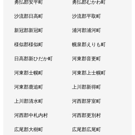
勇払郡安平町
勇払郡むかわ町
北６条西
1,700万円
桑園
沙流郡日高町
沙流郡平取町
北６条西
1,200万円
桑園
新冠郡新冠町
浦河郡浦河町
北６条西
3,200万円
桑園
様似郡様似町
幌泉郡えりも町
北６条西
1,700万円
西11丁目
日高郡新ひだか町
河東郡音更町
北６条西
1,600万円
西28丁目
河東郡士幌町
河東郡上士幌町
北６条西
160万円
西28丁目
河東郡鹿追町
上川郡新得町
北６条西
220万円
西28丁目
上川郡清水町
河西郡芽室町
北６条西
4,000万円
西28丁目
河西郡中札内村
河西郡更別村
北６条西
3,200万円
西28丁目
広尾郡大樹町
広尾郡広尾町