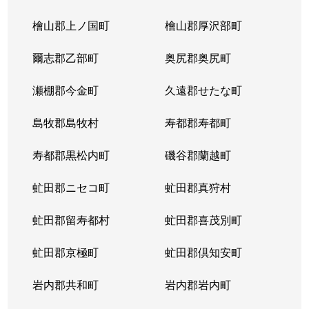
北３条東
4,300万円
苗穂
檜山郡上ノ国町
檜山郡厚沢部町
北３条東
3,200万円
苗穂
爾志郡乙部町
奥尻郡奥尻町
北３条東
4,800万円
苗穂
瀬棚郡今金町
久遠郡せたな町
北３条東
6,400万円
苗穂
島牧郡島牧村
寿都郡寿都町
北３条東
5,500万円
バスセンター前
寿都郡黒松内町
磯谷郡蘭越町
北３条東
2,900万円
バスセンター前
虻田郡ニセコ町
虻田郡真狩村
北３条東
4,700万円
バスセンター前
虻田郡留寿都村
虻田郡喜茂別町
北３条東
5,100万円
バスセンター前
虻田郡京極町
虻田郡倶知安町
北４条西
1,700万円
札幌(ＪＲ)
岩内郡共和町
岩内郡岩内町
北４条西
2,800万円
西11丁目