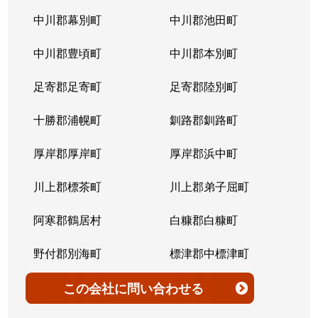
北７条西
4,200万円
桑園
中川郡幕別町
中川郡池田町
北７条西
300万円
桑園
中川郡豊頃町
中川郡本別町
北７条西
2,200万円
桑園
足寄郡足寄町
足寄郡陸別町
北７条西
1,500万円
西28丁目
十勝郡浦幌町
釧路郡釧路町
北７条西
900万円
西28丁目
厚岸郡厚岸町
厚岸郡浜中町
北７条西
2,600万円
西28丁目
川上郡標茶町
川上郡弟子屈町
北７条西
2,300万円
西28丁目
阿寒郡鶴居村
白糠郡白糠町
北７条西
2,900万円
西28丁目
野付郡別海町
標津郡中標津町
北７条西
3,100万円
西28丁目
標津郡標津町
目梨郡羅臼町
この会社
に問い合わせる
北８条西
3,600万円
桑園