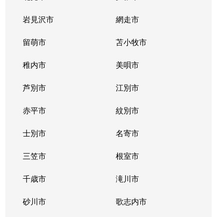
北２条西
800万円
西11丁目
岩見沢市
網走市
北２条西
留萌市
550万円
苫小牧市
西11丁目
稚内市
美唄市
北２条西
1,800万円
西18丁目
芦別市
江別市
北２条西
2,300万円
円山公園
赤平市
紋別市
北２条東
3,000万円
苗穂
士別市
名寄市
北２条東
3,200万円
苗穂
三笠市
根室市
北２条東
3,900万円
バスセンター前
千歳市
滝川市
北３条西
4,400万円
札幌(ＪＲ)
砂川市
歌志内市
北３条西
6,300万円
札幌(ＪＲ)