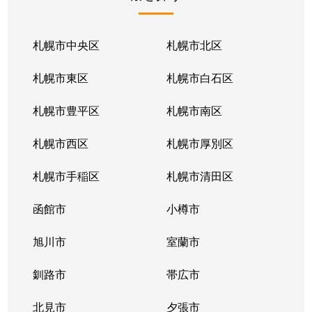
北１条東
2,100万円
苗穂
北１条東
2,100万円
苗穂
札幌市中央区
札幌市北区
北１条東
2,800万円
苗穂
札幌市東区
札幌市白石区
北１条東
4,500万円
バスセンター前
札幌市豊平区
札幌市南区
北１条東
3,700万円
バスセンター前
札幌市西区
札幌市厚別区
北１条東
4,200万円
バスセンター前
札幌市手稲区
札幌市清田区
北１条東
4,700万円
バスセンター前
函館市
小樽市
北１条東
3,900万円
バスセンター前
旭川市
室蘭市
北２条西
1,600万円
西11丁目
釧路市
帯広市
北２条西
3,700万円
西11丁目
北見市
夕張市