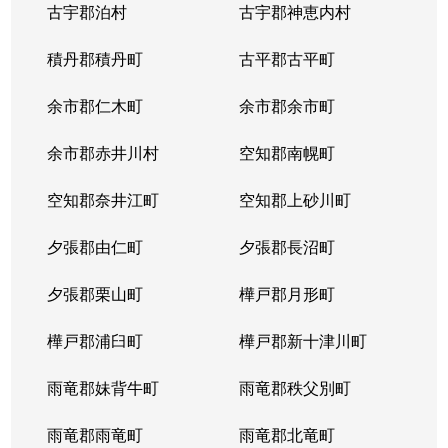
古宇郡泊村
古宇郡神恵内村
北４条西
3,100万円
西11丁目
積丹郡積丹町
古平郡古平町
北４条西
700万円
西11丁目
余市郡仁木町
余市郡余市町
北４条西
2,300万円
西18丁目
余市郡赤井川村
空知郡南幌町
北４条西
2,900万円
西18丁目
空知郡奈井江町
空知郡上砂川町
北４条西
3,900万円
西18丁目
夕張郡由仁町
夕張郡長沼町
北４条西
2,700万円
西28丁目
夕張郡栗山町
樺戸郡月形町
北４条東
3,300万円
札幌(ＪＲ)
樺戸郡浦臼町
樺戸郡新十津川町
北４条東
2,800万円
札幌(ＪＲ)
雨竜郡妹背牛町
雨竜郡秩父別町
北４条東
3,100万円
札幌(ＪＲ)
雨竜郡雨竜町
雨竜郡北竜町