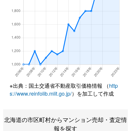
北１条西
4,500万円
西18丁目
北１条西
1,500万円
西18丁目
北１条西
390万円
円山公園
北１条西
2,000万円
円山公園
北１条西
2,000万円
円山公園
北１条西
400万円
円山公園
※出典：国土交通省不動産取引価格情報 （
http
北１条西
6,000万円
円山公園
s://www.reinfolib.mlit.go.jp/
）を加工して作成
北１条西
4,400万円
円山公園
北海道の市区町村からマンション売却・査定情
北１条西
2,300万円
円山公園
報を探す