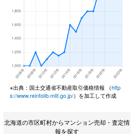
北１条西
4,500万円
西18丁目
北１条西
1,500万円
西18丁目
北１条西
390万円
円山公園
北１条西
2,000万円
円山公園
北１条西
2,000万円
円山公園
北１条西
400万円
円山公園
※出典：国土交通省不動産取引価格情報 （
http
北１条西
6,000万円
円山公園
s://www.reinfolib.mlit.go.jp/
）を加工して作成
北１条西
4,400万円
円山公園
北海道の市区町村からマンション売却・査定情
北１条西
2,300万円
円山公園
報を探す