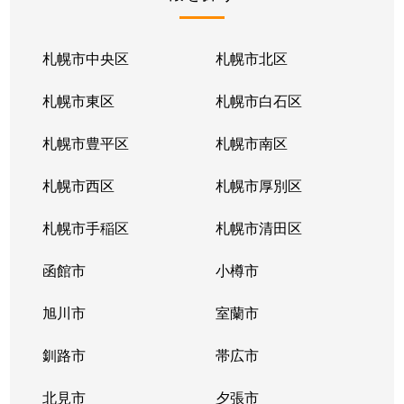
北１条東
2,100万円
苗穂
北１条東
2,100万円
苗穂
札幌市中央区
札幌市北区
北１条東
2,800万円
苗穂
札幌市東区
札幌市白石区
北１条東
4,500万円
バスセンター前
札幌市豊平区
札幌市南区
北１条東
3,700万円
バスセンター前
札幌市西区
札幌市厚別区
北１条東
4,200万円
バスセンター前
札幌市手稲区
札幌市清田区
北１条東
4,700万円
バスセンター前
函館市
小樽市
北１条東
3,900万円
バスセンター前
旭川市
室蘭市
北２条西
1,600万円
西11丁目
釧路市
帯広市
北２条西
3,700万円
西11丁目
北見市
夕張市