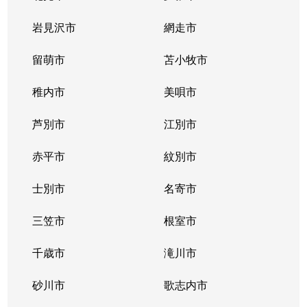
北２条西
800万円
西11丁目
岩見沢市
網走市
北２条西
留萌市
550万円
苫小牧市
西11丁目
稚内市
美唄市
北２条西
1,800万円
西18丁目
芦別市
江別市
北２条西
2,300万円
円山公園
赤平市
紋別市
北２条東
3,000万円
苗穂
士別市
名寄市
北２条東
3,200万円
苗穂
三笠市
根室市
北２条東
3,900万円
バスセンター前
千歳市
滝川市
北３条西
4,400万円
札幌(ＪＲ)
砂川市
歌志内市
北３条西
6,300万円
札幌(ＪＲ)