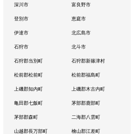
深川市
富良野市
北３条西
1,700万円
西11丁目
登別市
恵庭市
北３条西
1,400万円
西11丁目
伊達市
北広島市
北３条西
2,900万円
西11丁目
石狩市
北斗市
北３条西
3,800万円
西18丁目
石狩郡当別町
石狩郡新篠津村
北３条西
450万円
西18丁目
松前郡松前町
松前郡福島町
北３条西
550万円
西18丁目
上磯郡知内町
上磯郡木古内町
北３条西
360万円
西18丁目
亀田郡七飯町
茅部郡鹿部町
北３条西
1,300万円
西28丁目
茅部郡森町
二海郡八雲町
北３条西
3,100万円
西28丁目
山越郡長万部町
檜山郡江差町