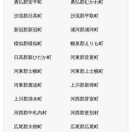
勇払郡安平町
勇払郡むかわ町
北６条西
1,700万円
桑園
沙流郡日高町
沙流郡平取町
北６条西
1,200万円
桑園
新冠郡新冠町
浦河郡浦河町
北６条西
3,200万円
桑園
様似郡様似町
幌泉郡えりも町
北６条西
1,700万円
西11丁目
日高郡新ひだか町
河東郡音更町
北６条西
1,600万円
西28丁目
河東郡士幌町
河東郡上士幌町
北６条西
160万円
西28丁目
河東郡鹿追町
上川郡新得町
北６条西
220万円
西28丁目
上川郡清水町
河西郡芽室町
北６条西
4,000万円
西28丁目
河西郡中札内村
河西郡更別村
北６条西
3,200万円
西28丁目
広尾郡大樹町
広尾郡広尾町