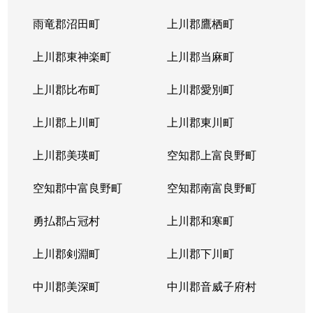
北４条東
5,200万円
札幌(ＪＲ)
雨竜郡沼田町
上川郡鷹栖町
北４条東
2,900万円
札幌(ＪＲ)
上川郡東神楽町
上川郡当麻町
北４条東
5,700万円
札幌(ＪＲ)
上川郡比布町
上川郡愛別町
北４条東
4,900万円
札幌(ＪＲ)
上川郡上川町
上川郡東川町
北４条東
4,000万円
札幌(ＪＲ)
上川郡美瑛町
空知郡上富良野町
北４条東
3,300万円
札幌(ＪＲ)
空知郡中富良野町
空知郡南富良野町
北５条西
5,500万円
札幌(ＪＲ)
勇払郡占冠村
上川郡和寒町
北５条西
480万円
札幌(ＪＲ)
上川郡剣淵町
上川郡下川町
北５条西
3,900万円
札幌(ＪＲ)
中川郡美深町
中川郡音威子府村