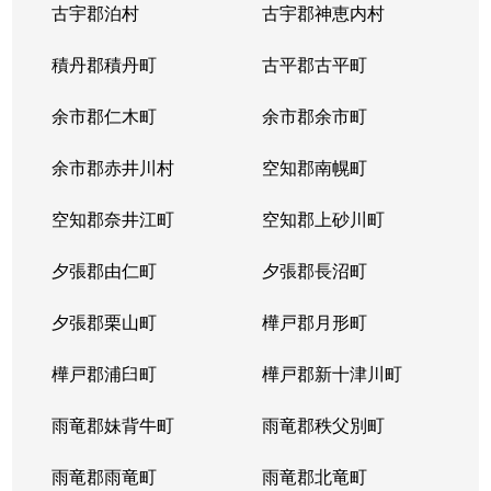
古宇郡泊村
古宇郡神恵内村
北４条西
3,100万円
西11丁目
積丹郡積丹町
古平郡古平町
北４条西
700万円
西11丁目
余市郡仁木町
余市郡余市町
北４条西
2,300万円
西18丁目
余市郡赤井川村
空知郡南幌町
北４条西
2,900万円
西18丁目
空知郡奈井江町
空知郡上砂川町
北４条西
3,900万円
西18丁目
夕張郡由仁町
夕張郡長沼町
北４条西
2,700万円
西28丁目
夕張郡栗山町
樺戸郡月形町
北４条東
3,300万円
札幌(ＪＲ)
樺戸郡浦臼町
樺戸郡新十津川町
北４条東
2,800万円
札幌(ＪＲ)
雨竜郡妹背牛町
雨竜郡秩父別町
北４条東
3,100万円
札幌(ＪＲ)
雨竜郡雨竜町
雨竜郡北竜町