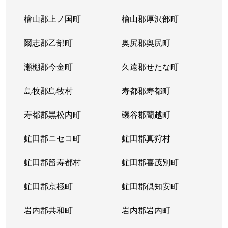
北３条東
4,300万円
苗穂
檜山郡上ノ国町
檜山郡厚沢部町
北３条東
3,200万円
苗穂
爾志郡乙部町
奥尻郡奥尻町
北３条東
4,800万円
苗穂
瀬棚郡今金町
久遠郡せたな町
北３条東
6,400万円
苗穂
島牧郡島牧村
寿都郡寿都町
北３条東
5,500万円
バスセンター前
寿都郡黒松内町
磯谷郡蘭越町
北３条東
2,900万円
バスセンター前
虻田郡ニセコ町
虻田郡真狩村
北３条東
4,700万円
バスセンター前
虻田郡留寿都村
虻田郡喜茂別町
北３条東
5,100万円
バスセンター前
虻田郡京極町
虻田郡倶知安町
北４条西
1,700万円
札幌(ＪＲ)
岩内郡共和町
岩内郡岩内町
北４条西
2,800万円
西11丁目