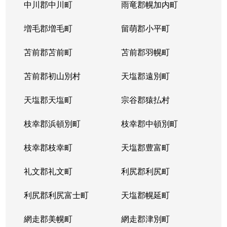
北５条西
1,200万円
札幌(ＪＲ)
中川郡中川町
雨竜郡幌加内町
北５条西
80万円
さっぽろ(札幌市営)
増毛郡増毛町
留萌郡小平町
北５条西
苫前郡苫前町
2,000万円
苫前郡羽幌町
桑園
苫前郡初山別村
天塩郡遠別町
北５条西
1,500万円
桑園
天塩郡天塩町
宗谷郡猿払村
北５条西
1,900万円
桑園
枝幸郡浜頓別町
枝幸郡中頓別町
北５条西
800万円
西18丁目
枝幸郡枝幸町
天塩郡豊富町
北５条西
7,200万円
西28丁目
礼文郡礼文町
利尻郡利尻町
北５条西
3,000万円
西28丁目
利尻郡利尻富士町
天塩郡幌延町
北５条西
3,900万円
西28丁目
網走郡美幌町
網走郡津別町
北５条西
790万円
西28丁目