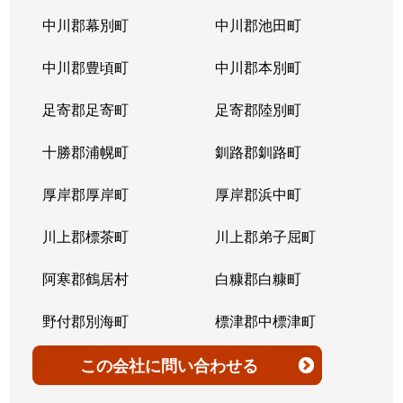
北７条西
4,200万円
桑園
中川郡幕別町
中川郡池田町
北７条西
300万円
桑園
中川郡豊頃町
中川郡本別町
北７条西
2,200万円
桑園
足寄郡足寄町
足寄郡陸別町
北７条西
1,500万円
西28丁目
十勝郡浦幌町
釧路郡釧路町
北７条西
900万円
西28丁目
厚岸郡厚岸町
厚岸郡浜中町
北７条西
2,600万円
西28丁目
川上郡標茶町
川上郡弟子屈町
北７条西
2,300万円
西28丁目
阿寒郡鶴居村
白糠郡白糠町
北７条西
2,900万円
西28丁目
野付郡別海町
標津郡中標津町
北７条西
3,100万円
西28丁目
標津郡標津町
目梨郡羅臼町
この会社
に問い合わせる
北８条西
3,600万円
桑園