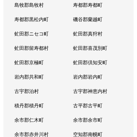
島牧郡島牧村
寿都郡寿都町
北２０条西
150万円
北18条
徒
寿都郡黒松内町
磯谷郡蘭越町
北２１条西
400万円
北24条
徒
虻田郡ニセコ町
虻田郡真狩村
北２２条西
1,300万円
北24条
徒
虻田郡留寿都村
虻田郡喜茂別町
北２２条西
290万円
北24条
徒
虻田郡京極町
虻田郡倶知安町
北２３条西
290万円
北24条
徒
岩内郡共和町
岩内郡岩内町
北２３条西
390万円
北24条
徒
古宇郡泊村
古宇郡神恵内村
北２３条西
300万円
北24条
徒
積丹郡積丹町
古平郡古平町
北２３条西
340万円
北24条
徒
余市郡仁木町
余市郡余市町
北２３条西
2,100万円
北24条
徒
余市郡赤井川村
空知郡南幌町