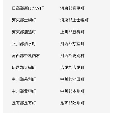
北３８条西
2,900万円
麻生
徒
日高郡新ひだか町
河東郡音更町
北３９条西
2,400万円
麻生
徒
河東郡士幌町
河東郡上士幌町
北３９条西
3,300万円
麻生
徒
河東郡鹿追町
上川郡新得町
北４０条西
850万円
麻生
徒
上川郡清水町
河西郡芽室町
篠路７条
850万円
篠路
徒
河西郡中札内村
河西郡更別村
新川１条
1,700万円
新川(北海道)
徒
広尾郡大樹町
広尾郡広尾町
新川２条
2,000万円
新川(北海道)
徒
中川郡幕別町
中川郡池田町
新川２条
1,100万円
新川(北海道)
徒
中川郡豊頃町
中川郡本別町
新川３条
1,500万円
新川(北海道)
徒
足寄郡足寄町
足寄郡陸別町
新川４条
700万円
北24条
徒