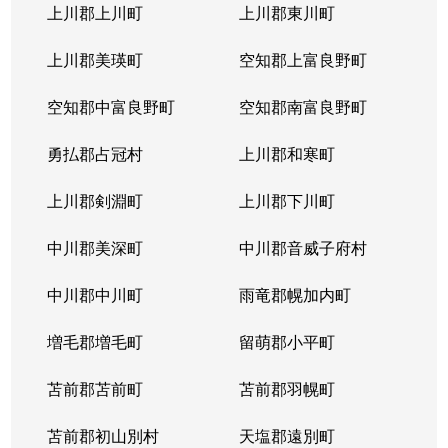
北３１条西
1,000万円
北34条
徒
上川郡上川町
上川郡東川町
北３１条西
1,700万円
北34条
徒
上川郡美瑛町
空知郡上富良野町
北３１条西
970万円
北34条
徒
空知郡中富良野町
空知郡南富良野町
北３１条西
1,400万円
北34条
徒
勇払郡占冠村
上川郡和寒町
北３１条西
500万円
北34条
徒
上川郡剣淵町
上川郡下川町
北３２条西
700万円
北34条
徒
中川郡美深町
中川郡音威子府村
北３３条西
1,300万円
北34条
徒
中川郡中川町
雨竜郡幌加内町
北３３条西
3,200万円
北34条
徒
増毛郡増毛町
留萌郡小平町
北３４条西
苫前郡苫前町
1,800万円
苫前郡羽幌町
北34条
徒
苫前郡初山別村
天塩郡遠別町
北３４条西
600万円
北34条
徒