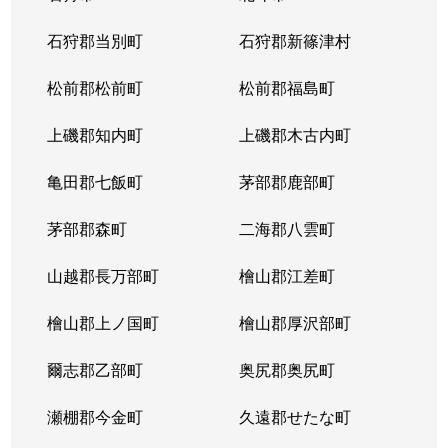
北１４条西
4,400万円
北12条
徒
石狩郡当別町
石狩郡新篠津村
北１４条西
570万円
北12条
徒
松前郡松前町
松前郡福島町
北１５条西
1,500万円
北18条
徒
上磯郡知内町
上磯郡木古内町
北１７条西
530万円
北18条
徒
亀田郡七飯町
茅部郡鹿部町
北１７条西
1,500万円
北18条
徒
茅部郡森町
二海郡八雲町
北１７条西
500万円
北18条
徒
山越郡長万部町
檜山郡江差町
北１７条西
3,500万円
北18条
徒
檜山郡上ノ国町
檜山郡厚沢部町
北１８条西
250万円
北18条
徒
爾志郡乙部町
奥尻郡奥尻町
北１９条西
410万円
北18条
徒
瀬棚郡今金町
久遠郡せたな町
北１９条西
380万円
北18条
徒