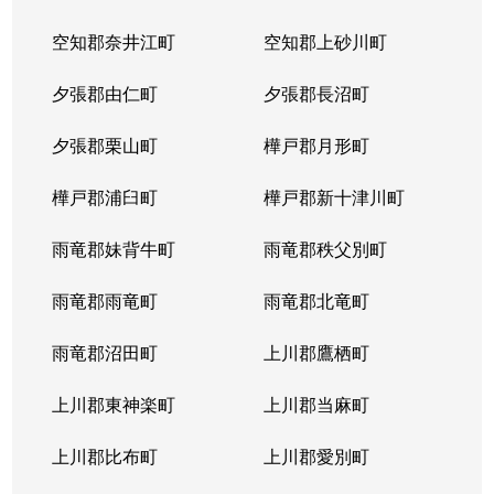
北２３条西
1,700万円
北24条
徒
空知郡奈井江町
空知郡上砂川町
北２４条西
1,700万円
北24条
徒
夕張郡由仁町
夕張郡長沼町
北２５条西
2,500万円
北24条
徒
夕張郡栗山町
樺戸郡月形町
北２９条西
950万円
北34条
徒
樺戸郡浦臼町
樺戸郡新十津川町
北２９条西
2,500万円
北34条
徒
雨竜郡妹背牛町
雨竜郡秩父別町
北２９条西
460万円
北34条
徒
雨竜郡雨竜町
雨竜郡北竜町
北２９条西
630万円
北34条
徒
雨竜郡沼田町
上川郡鷹栖町
北２９条西
2,500万円
北34条
徒
上川郡東神楽町
上川郡当麻町
北３１条西
1,700万円
北34条
徒
上川郡比布町
上川郡愛別町