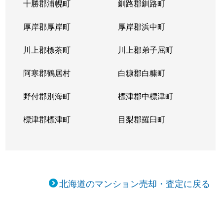
十勝郡浦幌町
釧路郡釧路町
新琴似５条
1,400万円
麻生
徒
厚岸郡厚岸町
厚岸郡浜中町
新琴似５条
3,000万円
麻生
徒
川上郡標茶町
川上郡弟子屈町
新琴似７条
1,000万円
麻生
徒
阿寒郡鶴居村
白糠郡白糠町
新琴似８条
1,400万円
麻生
徒
野付郡別海町
標津郡中標津町
新琴似８条
960万円
麻生
徒
標津郡標津町
目梨郡羅臼町
新琴似８条
350万円
麻生
徒
新琴似８条
520万円
麻生
徒
北海道のマンション売却・査定に戻る
新琴似９条
1,000万円
麻生
徒
新琴似９条
820万円
麻生
徒