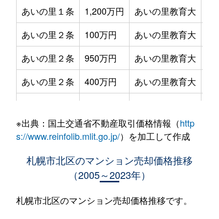
あいの里１条
1,200万円
あいの里教育大
徒
あいの里２条
100万円
あいの里教育大
徒
あいの里２条
950万円
あいの里教育大
徒
あいの里２条
400万円
あいの里教育大
徒
あいの里２条
550万円
あいの里教育大
徒
※出典：国土交通省不動産取引価格情報（
http
あいの里２条
400万円
あいの里教育大
徒
s://www.reinfolib.mlit.go.jp/
）を加工して作成
あいの里２条
1,800万円
あいの里教育大
徒
札幌市北区のマンション売却価格推移
（2005～2023年）
あいの里２条
720万円
あいの里教育大
徒
あいの里２条
550万円
あいの里教育大
徒
札幌市北区のマンション売却価格推移です。