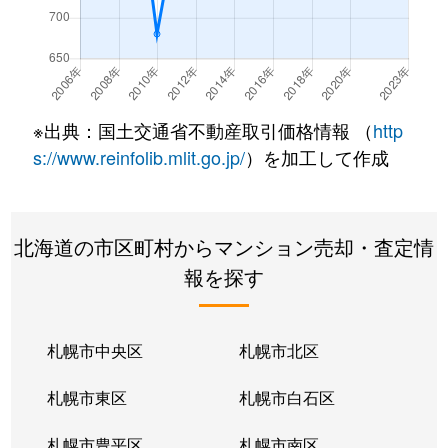
北７条西
490万円
札幌(ＪＲ)
徒
北７条西
3,200万円
札幌(ＪＲ)
徒
北７条西
600万円
札幌(ＪＲ)
徒
※出典：国土交通省不動産取引価格情報 （
http
北８条西
280万円
札幌(ＪＲ)
徒
s://www.reinfolib.mlit.go.jp/
）を加工して作成
北８条西
200万円
札幌(ＪＲ)
徒
北海道の市区町村からマンション売却・査定情
北８条西
150万円
札幌(ＪＲ)
徒
報を探す
北８条西
230万円
札幌(ＪＲ)
徒
北８条西
140万円
札幌(ＪＲ)
徒
札幌市中央区
札幌市北区
北８条西
150万円
札幌(ＪＲ)
徒
札幌市東区
札幌市白石区
北１０条西
3,500万円
北12条
徒
札幌市豊平区
札幌市南区