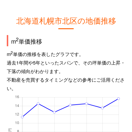
新琴似９条
2,800万円
麻生
徒
北海道札幌市北区の地価推移
屯田６条
980万円
麻生
徒
百合が原
2,400万円
百合が原
徒
2
m
単価推移
百合が原
1,500万円
百合が原
徒
2
m
単価の推移を表したグラフです。
過去1年間や5年といったスパンで、その坪単価の上昇・
百合が原
780万円
百合が原
徒
下落の傾向がわかります。
百合が原
1,100万円
百合が原
徒
不動産を売買するタイミングなどの参考にご活用くださ
い。