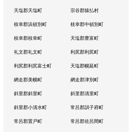
天塩郡天塩町
宗谷郡猿払村
北３４条西
4,100万円
北34条
徒
枝幸郡浜頓別町
枝幸郡中頓別町
北３４条西
580万円
北34条
徒
枝幸郡枝幸町
天塩郡豊富町
北３４条西
2,000万円
北34条
徒
礼文郡礼文町
利尻郡利尻町
北３４条西
470万円
北34条
徒
利尻郡利尻富士町
天塩郡幌延町
北３４条西
490万円
北34条
徒
網走郡美幌町
網走郡津別町
北３４条西
300万円
北34条
徒
斜里郡斜里町
斜里郡清里町
北３５条西
1,700万円
北34条
徒
斜里郡小清水町
常呂郡訓子府町
北３５条西
2,200万円
北34条
徒
常呂郡置戸町
常呂郡佐呂間町
北３６条西
670万円
麻生
徒