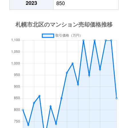
2023
850
あいの里２条
600万円
あいの里教育大
徒
あいの里２条
160万円
あいの里教育大
徒
あいの里３条
1,300万円
あいの里教育大
徒
あいの里３条
700万円
あいの里公園
徒
麻生町
2,200万円
麻生
徒
北６条西
1,200万円
札幌(ＪＲ)
徒
北７条西
610万円
札幌(ＪＲ)
徒
北７条西
2,300万円
札幌(ＪＲ)
徒
北７条西
4,000万円
札幌(ＪＲ)
徒