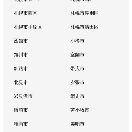
北１０条西
4,200万円
札幌(ＪＲ)
徒
札幌市西区
札幌市厚別区
北１１条西
450万円
北12条
徒
札幌市手稲区
札幌市清田区
北１１条西
400万円
北12条
徒
函館市
小樽市
北１１条西
450万円
北12条
徒
旭川市
室蘭市
北１１条西
290万円
北12条
徒
釧路市
帯広市
北１１条西
380万円
北12条
徒
北見市
夕張市
北１１条西
530万円
北12条
徒
岩見沢市
網走市
北１１条西
留萌市
400万円
苫小牧市
北12条
徒
稚内市
美唄市
北１１条西
3,500万円
北12条
徒