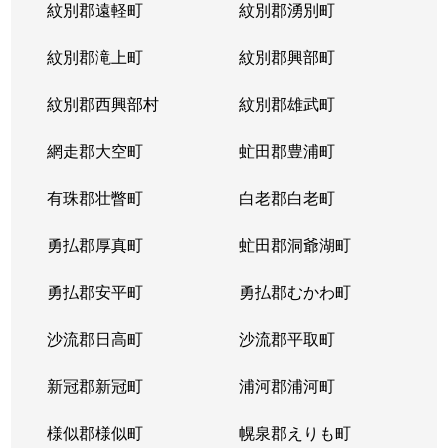
紋別郡遠軽町
紋別郡湧別町
北３６条西
1,800万円
麻生
徒
紋別郡滝上町
紋別郡興部町
北３６条西
2,700万円
麻生
徒
紋別郡西興部村
紋別郡雄武町
北３６条西
2,700万円
麻生
徒
網走郡大空町
虻田郡豊浦町
北３７条西
3,200万円
麻生
徒
有珠郡壮瞥町
白老郡白老町
北３７条西
1,100万円
麻生
徒
勇払郡厚真町
虻田郡洞爺湖町
北３７条西
2,700万円
麻生
徒
勇払郡安平町
勇払郡むかわ町
北３７条西
3,400万円
麻生
徒
沙流郡日高町
沙流郡平取町
北３８条西
2,600万円
麻生
徒
新冠郡新冠町
浦河郡浦河町
北３８条西
3,600万円
麻生
徒
様似郡様似町
幌泉郡えりも町