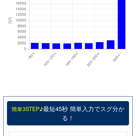
最短45秒 簡単入力でスグ分か
簡単3STEP♪
る！