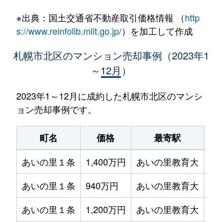
※出典：国土交通省不動産取引価格情報 （
http
s://www.reinfolib.mlit.go.jp/
）を加工して作成
札幌市北区のマンション売却事例（2023年1
～12月）
2023年1～12月に成約した札幌市北区のマンシ
ョン売却事例です。
町名
価格
最寄駅
あいの里１条
1,400万円
あいの里教育大
徒
あいの里１条
940万円
あいの里教育大
徒
あいの里１条
1,200万円
あいの里教育大
徒