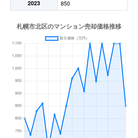
2023
850
あいの里２条
600万円
あいの里教育大
徒
あいの里２条
160万円
あいの里教育大
徒
あいの里３条
1,300万円
あいの里教育大
徒
あいの里３条
700万円
あいの里公園
徒
麻生町
2,200万円
麻生
徒
北６条西
1,200万円
札幌(ＪＲ)
徒
北７条西
610万円
札幌(ＪＲ)
徒
北７条西
2,300万円
札幌(ＪＲ)
徒
北７条西
4,000万円
札幌(ＪＲ)
徒