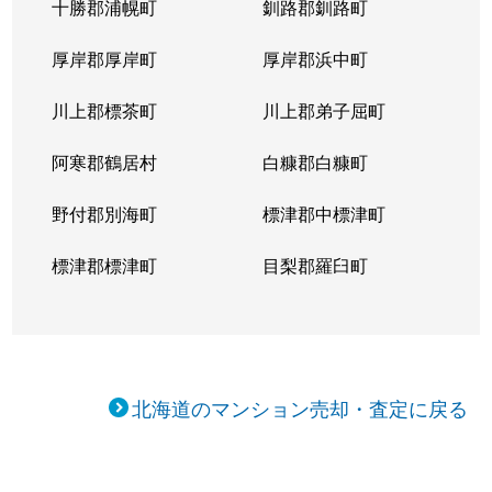
十勝郡浦幌町
釧路郡釧路町
新琴似５条
1,400万円
麻生
徒
厚岸郡厚岸町
厚岸郡浜中町
新琴似５条
3,000万円
麻生
徒
川上郡標茶町
川上郡弟子屈町
新琴似７条
1,000万円
麻生
徒
阿寒郡鶴居村
白糠郡白糠町
新琴似８条
1,400万円
麻生
徒
野付郡別海町
標津郡中標津町
新琴似８条
960万円
麻生
徒
標津郡標津町
目梨郡羅臼町
新琴似８条
350万円
麻生
徒
新琴似８条
520万円
麻生
徒
北海道のマンション売却・査定に戻る
新琴似９条
1,000万円
麻生
徒
新琴似９条
820万円
麻生
徒