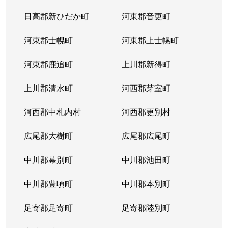
北３８条西
2,900万円
麻生
徒
日高郡新ひだか町
河東郡音更町
北３９条西
2,400万円
麻生
徒
河東郡士幌町
河東郡上士幌町
北３９条西
3,300万円
麻生
徒
河東郡鹿追町
上川郡新得町
北４０条西
850万円
麻生
徒
上川郡清水町
河西郡芽室町
篠路７条
850万円
篠路
徒
河西郡中札内村
河西郡更別村
新川１条
1,700万円
新川(北海道)
徒
広尾郡大樹町
広尾郡広尾町
新川２条
2,000万円
新川(北海道)
徒
中川郡幕別町
中川郡池田町
新川２条
1,100万円
新川(北海道)
徒
中川郡豊頃町
中川郡本別町
新川３条
1,500万円
新川(北海道)
徒
足寄郡足寄町
足寄郡陸別町
新川４条
700万円
北24条
徒