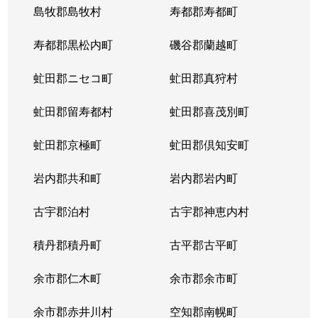
島牧郡島牧村
寿都郡寿都町
北２０条西
150万円
北18条
徒
寿都郡黒松内町
磯谷郡蘭越町
北２１条西
400万円
北24条
徒
虻田郡ニセコ町
虻田郡真狩村
北２２条西
1,300万円
北24条
徒
虻田郡留寿都村
虻田郡喜茂別町
北２２条西
290万円
北24条
徒
虻田郡京極町
虻田郡倶知安町
北２３条西
290万円
北24条
徒
岩内郡共和町
岩内郡岩内町
北２３条西
390万円
北24条
徒
古宇郡泊村
古宇郡神恵内村
北２３条西
300万円
北24条
徒
積丹郡積丹町
古平郡古平町
北２３条西
340万円
北24条
徒
余市郡仁木町
余市郡余市町
北２３条西
2,100万円
北24条
徒
余市郡赤井川村
空知郡南幌町