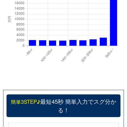
最短45秒 簡単入力でスグ分か
簡単3STEP♪
る！