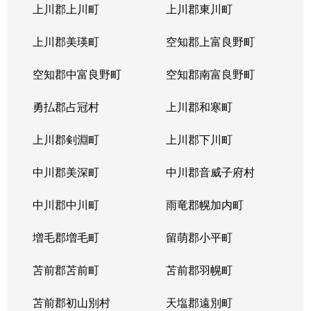
北３１条西
1,000万円
北34条
徒
上川郡上川町
上川郡東川町
北３１条西
1,700万円
北34条
徒
上川郡美瑛町
空知郡上富良野町
北３１条西
970万円
北34条
徒
空知郡中富良野町
空知郡南富良野町
北３１条西
1,400万円
北34条
徒
勇払郡占冠村
上川郡和寒町
北３１条西
500万円
北34条
徒
上川郡剣淵町
上川郡下川町
北３２条西
700万円
北34条
徒
中川郡美深町
中川郡音威子府村
北３３条西
1,300万円
北34条
徒
中川郡中川町
雨竜郡幌加内町
北３３条西
3,200万円
北34条
徒
増毛郡増毛町
留萌郡小平町
北３４条西
苫前郡苫前町
1,800万円
苫前郡羽幌町
北34条
徒
苫前郡初山別村
天塩郡遠別町
北３４条西
600万円
北34条
徒