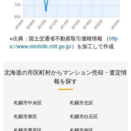
北７条西
490万円
札幌(ＪＲ)
徒
北７条西
3,200万円
札幌(ＪＲ)
徒
北７条西
600万円
札幌(ＪＲ)
徒
※出典：国土交通省不動産取引価格情報 （
http
北８条西
280万円
札幌(ＪＲ)
徒
s://www.reinfolib.mlit.go.jp/
）を加工して作成
北８条西
200万円
札幌(ＪＲ)
徒
北海道の市区町村からマンション売却・査定情
北８条西
150万円
札幌(ＪＲ)
徒
報を探す
北８条西
230万円
札幌(ＪＲ)
徒
北８条西
140万円
札幌(ＪＲ)
徒
札幌市中央区
札幌市北区
北８条西
150万円
札幌(ＪＲ)
徒
札幌市東区
札幌市白石区
北１０条西
3,500万円
北12条
徒
札幌市豊平区
札幌市南区