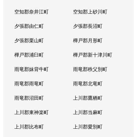
北２３条西
1,700万円
北24条
徒
空知郡奈井江町
空知郡上砂川町
北２４条西
1,700万円
北24条
徒
夕張郡由仁町
夕張郡長沼町
北２５条西
2,500万円
北24条
徒
夕張郡栗山町
樺戸郡月形町
北２９条西
950万円
北34条
徒
樺戸郡浦臼町
樺戸郡新十津川町
北２９条西
2,500万円
北34条
徒
雨竜郡妹背牛町
雨竜郡秩父別町
北２９条西
460万円
北34条
徒
雨竜郡雨竜町
雨竜郡北竜町
北２９条西
630万円
北34条
徒
雨竜郡沼田町
上川郡鷹栖町
北２９条西
2,500万円
北34条
徒
上川郡東神楽町
上川郡当麻町
北３１条西
1,700万円
北34条
徒
上川郡比布町
上川郡愛別町