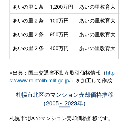
あいの里１条
1,200万円
あいの里教育大
徒
あいの里２条
100万円
あいの里教育大
徒
あいの里２条
950万円
あいの里教育大
徒
あいの里２条
400万円
あいの里教育大
徒
あいの里２条
550万円
あいの里教育大
徒
※出典：国土交通省不動産取引価格情報（
http
あいの里２条
400万円
あいの里教育大
徒
s://www.reinfolib.mlit.go.jp/
）を加工して作成
あいの里２条
1,800万円
あいの里教育大
徒
札幌市北区のマンション売却価格推移
（2005～2023年）
あいの里２条
720万円
あいの里教育大
徒
あいの里２条
550万円
あいの里教育大
徒
札幌市北区のマンション売却価格推移です。