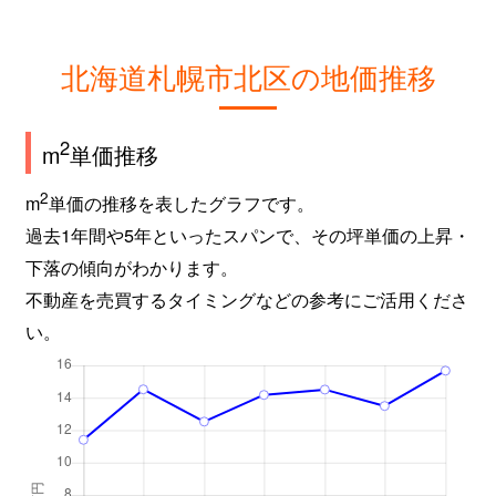
新琴似９条
2,800万円
麻生
徒
北海道札幌市北区の地価推移
屯田６条
980万円
麻生
徒
百合が原
2,400万円
百合が原
徒
2
m
単価推移
百合が原
1,500万円
百合が原
徒
2
m
単価の推移を表したグラフです。
過去1年間や5年といったスパンで、その坪単価の上昇・
百合が原
780万円
百合が原
徒
下落の傾向がわかります。
百合が原
1,100万円
百合が原
徒
不動産を売買するタイミングなどの参考にご活用くださ
い。