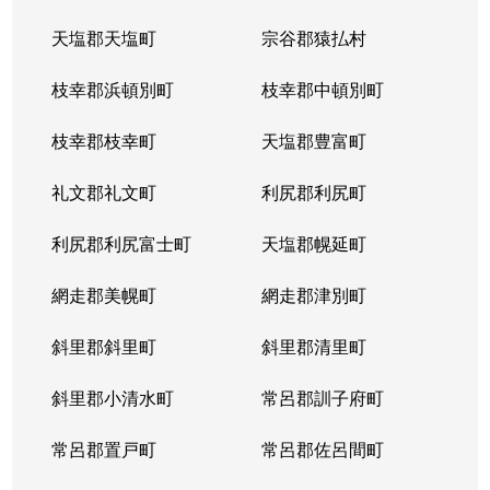
天塩郡天塩町
宗谷郡猿払村
北３４条西
4,100万円
北34条
徒
枝幸郡浜頓別町
枝幸郡中頓別町
北３４条西
580万円
北34条
徒
枝幸郡枝幸町
天塩郡豊富町
北３４条西
2,000万円
北34条
徒
礼文郡礼文町
利尻郡利尻町
北３４条西
470万円
北34条
徒
利尻郡利尻富士町
天塩郡幌延町
北３４条西
490万円
北34条
徒
網走郡美幌町
網走郡津別町
北３４条西
300万円
北34条
徒
斜里郡斜里町
斜里郡清里町
北３５条西
1,700万円
北34条
徒
斜里郡小清水町
常呂郡訓子府町
北３５条西
2,200万円
北34条
徒
常呂郡置戸町
常呂郡佐呂間町
北３６条西
670万円
麻生
徒