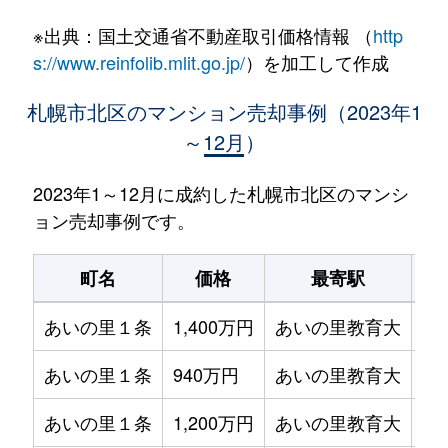
※出典：国土交通省不動産取引価格情報 （
http
s://www.reinfolib.mlit.go.jp/
）を加工して作成
札幌市北区のマンション売却事例（2023年1
～12月）
2023年1～12月に成約した札幌市北区のマンシ
ョン売却事例です。
町名
価格
最寄駅
あいの里１条
1,400万円
あいの里教育大
徒
あいの里１条
940万円
あいの里教育大
徒
あいの里１条
1,200万円
あいの里教育大
徒