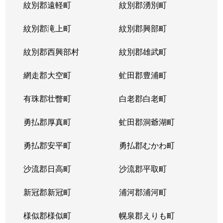
紋別郡遠軽町
紋別郡湧別町
北３６条西
1,800万円
麻生
徒
紋別郡滝上町
紋別郡興部町
北３６条西
2,700万円
麻生
徒
紋別郡西興部村
紋別郡雄武町
北３６条西
2,700万円
麻生
徒
網走郡大空町
虻田郡豊浦町
北３７条西
3,200万円
麻生
徒
有珠郡壮瞥町
白老郡白老町
北３７条西
1,100万円
麻生
徒
勇払郡厚真町
虻田郡洞爺湖町
北３７条西
2,700万円
麻生
徒
勇払郡安平町
勇払郡むかわ町
北３７条西
3,400万円
麻生
徒
沙流郡日高町
沙流郡平取町
北３８条西
2,600万円
麻生
徒
新冠郡新冠町
浦河郡浦河町
北３８条西
3,600万円
麻生
徒
様似郡様似町
幌泉郡えりも町