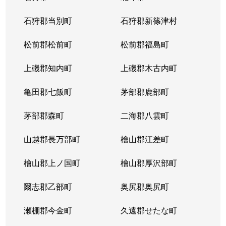
北１４条西
4,400万円
北12条
徒
石狩郡当別町
石狩郡新篠津村
北１４条西
570万円
北12条
徒
松前郡松前町
松前郡福島町
北１５条西
1,500万円
北18条
徒
上磯郡知内町
上磯郡木古内町
北１７条西
530万円
北18条
徒
亀田郡七飯町
茅部郡鹿部町
北１７条西
1,500万円
北18条
徒
茅部郡森町
二海郡八雲町
北１７条西
500万円
北18条
徒
山越郡長万部町
檜山郡江差町
北１７条西
3,500万円
北18条
徒
檜山郡上ノ国町
檜山郡厚沢部町
北１８条西
250万円
北18条
徒
爾志郡乙部町
奥尻郡奥尻町
北１９条西
410万円
北18条
徒
瀬棚郡今金町
久遠郡せたな町
北１９条西
380万円
北18条
徒