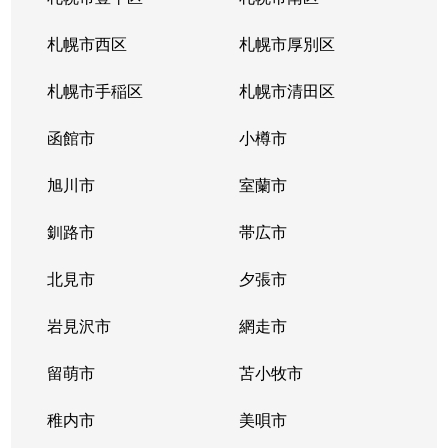
北１０条西
4,200万円
札幌(ＪＲ)
徒
札幌市西区
札幌市厚別区
北１１条西
450万円
北12条
徒
札幌市手稲区
札幌市清田区
北１１条西
400万円
北12条
徒
函館市
小樽市
北１１条西
450万円
北12条
徒
旭川市
室蘭市
北１１条西
290万円
北12条
徒
釧路市
帯広市
北１１条西
380万円
北12条
徒
北見市
夕張市
北１１条西
530万円
北12条
徒
岩見沢市
網走市
北１１条西
留萌市
400万円
苫小牧市
北12条
徒
稚内市
美唄市
北１１条西
3,500万円
北12条
徒