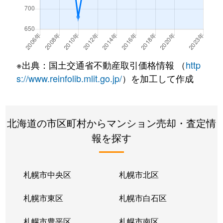
北７条西
490万円
札幌(ＪＲ)
徒
北７条西
3,200万円
札幌(ＪＲ)
徒
北７条西
600万円
札幌(ＪＲ)
徒
※出典：国土交通省不動産取引価格情報 （
http
北８条西
280万円
札幌(ＪＲ)
徒
s://www.reinfolib.mlit.go.jp/
）を加工して作成
北８条西
200万円
札幌(ＪＲ)
徒
北海道の市区町村からマンション売却・査定情
北８条西
150万円
札幌(ＪＲ)
徒
報を探す
北８条西
230万円
札幌(ＪＲ)
徒
北８条西
140万円
札幌(ＪＲ)
徒
札幌市中央区
札幌市北区
北８条西
150万円
札幌(ＪＲ)
徒
札幌市東区
札幌市白石区
北１０条西
3,500万円
北12条
徒
札幌市豊平区
札幌市南区