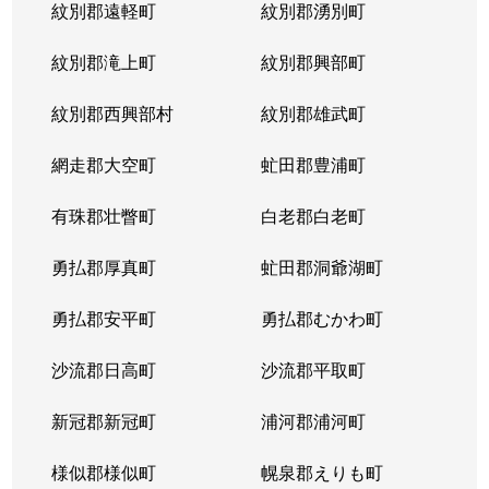
紋別郡遠軽町
紋別郡湧別町
北３６条西
1,800万円
麻生
徒
紋別郡滝上町
紋別郡興部町
北３６条西
2,700万円
麻生
徒
紋別郡西興部村
紋別郡雄武町
北３６条西
2,700万円
麻生
徒
網走郡大空町
虻田郡豊浦町
北３７条西
3,200万円
麻生
徒
有珠郡壮瞥町
白老郡白老町
北３７条西
1,100万円
麻生
徒
勇払郡厚真町
虻田郡洞爺湖町
北３７条西
2,700万円
麻生
徒
勇払郡安平町
勇払郡むかわ町
北３７条西
3,400万円
麻生
徒
沙流郡日高町
沙流郡平取町
北３８条西
2,600万円
麻生
徒
新冠郡新冠町
浦河郡浦河町
北３８条西
3,600万円
麻生
徒
様似郡様似町
幌泉郡えりも町