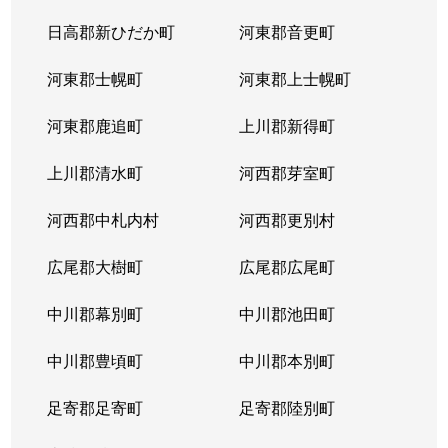
北３８条西
2,900万円
麻生
徒
日高郡新ひだか町
河東郡音更町
北３９条西
2,400万円
麻生
徒
河東郡士幌町
河東郡上士幌町
北３９条西
3,300万円
麻生
徒
河東郡鹿追町
上川郡新得町
北４０条西
850万円
麻生
徒
上川郡清水町
河西郡芽室町
篠路７条
850万円
篠路
徒
河西郡中札内村
河西郡更別村
新川１条
1,700万円
新川(北海道)
徒
広尾郡大樹町
広尾郡広尾町
新川２条
2,000万円
新川(北海道)
徒
中川郡幕別町
中川郡池田町
新川２条
1,100万円
新川(北海道)
徒
中川郡豊頃町
中川郡本別町
新川３条
1,500万円
新川(北海道)
徒
足寄郡足寄町
足寄郡陸別町
新川４条
700万円
北24条
徒