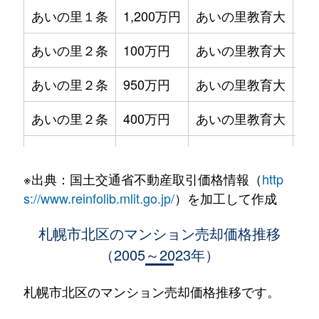
あいの里１条
1,200万円
あいの里教育大
徒
あいの里２条
100万円
あいの里教育大
徒
あいの里２条
950万円
あいの里教育大
徒
あいの里２条
400万円
あいの里教育大
徒
あいの里２条
550万円
あいの里教育大
徒
※出典：国土交通省不動産取引価格情報（
http
あいの里２条
400万円
あいの里教育大
徒
s://www.reinfolib.mlit.go.jp/
）を加工して作成
あいの里２条
1,800万円
あいの里教育大
徒
札幌市北区のマンション売却価格推移
（2005～2023年）
あいの里２条
720万円
あいの里教育大
徒
あいの里２条
550万円
あいの里教育大
徒
札幌市北区のマンション売却価格推移です。