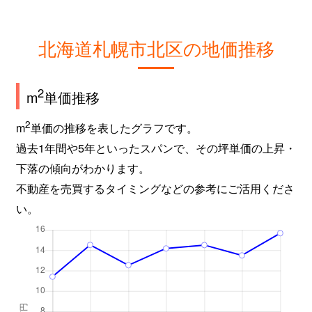
新琴似９条
2,800万円
麻生
徒
北海道札幌市北区の地価推移
屯田６条
980万円
麻生
徒
百合が原
2,400万円
百合が原
徒
2
m
単価推移
百合が原
1,500万円
百合が原
徒
2
m
単価の推移を表したグラフです。
過去1年間や5年といったスパンで、その坪単価の上昇・
百合が原
780万円
百合が原
徒
下落の傾向がわかります。
百合が原
1,100万円
百合が原
徒
不動産を売買するタイミングなどの参考にご活用くださ
い。