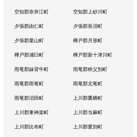
北２３条西
1,700万円
北24条
徒
空知郡奈井江町
空知郡上砂川町
北２４条西
1,700万円
北24条
徒
夕張郡由仁町
夕張郡長沼町
北２５条西
2,500万円
北24条
徒
夕張郡栗山町
樺戸郡月形町
北２９条西
950万円
北34条
徒
樺戸郡浦臼町
樺戸郡新十津川町
北２９条西
2,500万円
北34条
徒
雨竜郡妹背牛町
雨竜郡秩父別町
北２９条西
460万円
北34条
徒
雨竜郡雨竜町
雨竜郡北竜町
北２９条西
630万円
北34条
徒
雨竜郡沼田町
上川郡鷹栖町
北２９条西
2,500万円
北34条
徒
上川郡東神楽町
上川郡当麻町
北３１条西
1,700万円
北34条
徒
上川郡比布町
上川郡愛別町