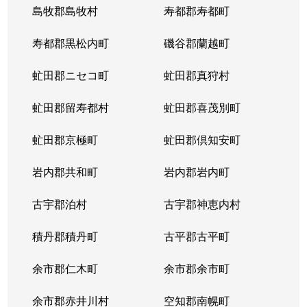
島牧郡島牧村
寿都郡寿都町
北２０条西
150万円
北18条
徒
寿都郡黒松内町
磯谷郡蘭越町
北２１条西
400万円
北24条
徒
虻田郡ニセコ町
虻田郡真狩村
北２２条西
1,300万円
北24条
徒
虻田郡留寿都村
虻田郡喜茂別町
北２２条西
290万円
北24条
徒
虻田郡京極町
虻田郡倶知安町
北２３条西
290万円
北24条
徒
岩内郡共和町
岩内郡岩内町
北２３条西
390万円
北24条
徒
古宇郡泊村
古宇郡神恵内村
北２３条西
300万円
北24条
徒
積丹郡積丹町
古平郡古平町
北２３条西
340万円
北24条
徒
余市郡仁木町
余市郡余市町
北２３条西
2,100万円
北24条
徒
余市郡赤井川村
空知郡南幌町