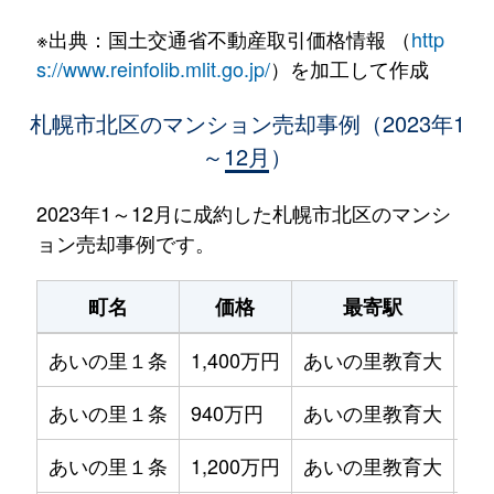
※出典：国土交通省不動産取引価格情報 （
http
s://www.reinfolib.mlit.go.jp/
）を加工して作成
札幌市北区のマンション売却事例（2023年1
～12月）
2023年1～12月に成約した札幌市北区のマンシ
ョン売却事例です。
町名
価格
最寄駅
あいの里１条
1,400万円
あいの里教育大
徒
あいの里１条
940万円
あいの里教育大
徒
あいの里１条
1,200万円
あいの里教育大
徒