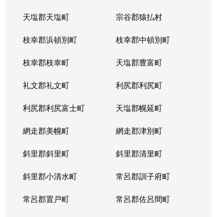
天塩郡天塩町
宗谷郡猿払村
北３４条西
4,100万円
北34条
徒
枝幸郡浜頓別町
枝幸郡中頓別町
北３４条西
580万円
北34条
徒
枝幸郡枝幸町
天塩郡豊富町
北３４条西
2,000万円
北34条
徒
礼文郡礼文町
利尻郡利尻町
北３４条西
470万円
北34条
徒
利尻郡利尻富士町
天塩郡幌延町
北３４条西
490万円
北34条
徒
網走郡美幌町
網走郡津別町
北３４条西
300万円
北34条
徒
斜里郡斜里町
斜里郡清里町
北３５条西
1,700万円
北34条
徒
斜里郡小清水町
常呂郡訓子府町
北３５条西
2,200万円
北34条
徒
常呂郡置戸町
常呂郡佐呂間町
北３６条西
670万円
麻生
徒