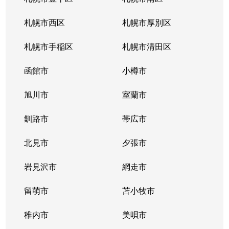
北１０条西
4,200万円
札幌(ＪＲ)
徒
札幌市西区
札幌市厚別区
北１１条西
450万円
北12条
徒
札幌市手稲区
札幌市清田区
北１１条西
400万円
北12条
徒
函館市
小樽市
北１１条西
450万円
北12条
徒
旭川市
室蘭市
北１１条西
290万円
北12条
徒
釧路市
帯広市
北１１条西
380万円
北12条
徒
北見市
夕張市
北１１条西
530万円
北12条
徒
岩見沢市
網走市
北１１条西
留萌市
400万円
苫小牧市
北12条
徒
稚内市
美唄市
北１１条西
3,500万円
北12条
徒