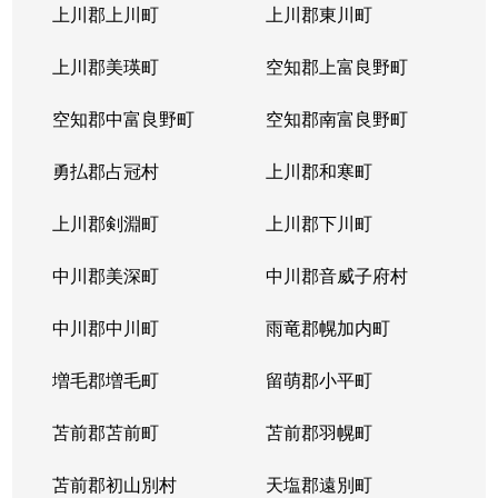
北３１条西
1,000万円
北34条
徒
上川郡上川町
上川郡東川町
北３１条西
1,700万円
北34条
徒
上川郡美瑛町
空知郡上富良野町
北３１条西
970万円
北34条
徒
空知郡中富良野町
空知郡南富良野町
北３１条西
1,400万円
北34条
徒
勇払郡占冠村
上川郡和寒町
北３１条西
500万円
北34条
徒
上川郡剣淵町
上川郡下川町
北３２条西
700万円
北34条
徒
中川郡美深町
中川郡音威子府村
北３３条西
1,300万円
北34条
徒
中川郡中川町
雨竜郡幌加内町
北３３条西
3,200万円
北34条
徒
増毛郡増毛町
留萌郡小平町
北３４条西
苫前郡苫前町
1,800万円
苫前郡羽幌町
北34条
徒
苫前郡初山別村
天塩郡遠別町
北３４条西
600万円
北34条
徒