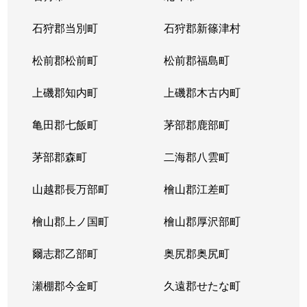
北１４条西
4,400万円
北12条
徒
石狩郡当別町
石狩郡新篠津村
北１４条西
570万円
北12条
徒
松前郡松前町
松前郡福島町
北１５条西
1,500万円
北18条
徒
上磯郡知内町
上磯郡木古内町
北１７条西
530万円
北18条
徒
亀田郡七飯町
茅部郡鹿部町
北１７条西
1,500万円
北18条
徒
茅部郡森町
二海郡八雲町
北１７条西
500万円
北18条
徒
山越郡長万部町
檜山郡江差町
北１７条西
3,500万円
北18条
徒
檜山郡上ノ国町
檜山郡厚沢部町
北１８条西
250万円
北18条
徒
爾志郡乙部町
奥尻郡奥尻町
北１９条西
410万円
北18条
徒
瀬棚郡今金町
久遠郡せたな町
北１９条西
380万円
北18条
徒