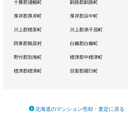
十勝郡浦幌町
釧路郡釧路町
新琴似５条
1,400万円
麻生
徒
厚岸郡厚岸町
厚岸郡浜中町
新琴似５条
3,000万円
麻生
徒
川上郡標茶町
川上郡弟子屈町
新琴似７条
1,000万円
麻生
徒
阿寒郡鶴居村
白糠郡白糠町
新琴似８条
1,400万円
麻生
徒
野付郡別海町
標津郡中標津町
新琴似８条
960万円
麻生
徒
標津郡標津町
目梨郡羅臼町
新琴似８条
350万円
麻生
徒
新琴似８条
520万円
麻生
徒
北海道のマンション売却・査定に戻る
新琴似９条
1,000万円
麻生
徒
新琴似９条
820万円
麻生
徒