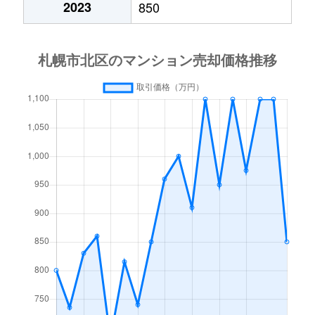
2023
850
あいの里２条
600万円
あいの里教育大
徒
あいの里２条
160万円
あいの里教育大
徒
あいの里３条
1,300万円
あいの里教育大
徒
あいの里３条
700万円
あいの里公園
徒
麻生町
2,200万円
麻生
徒
北６条西
1,200万円
札幌(ＪＲ)
徒
北７条西
610万円
札幌(ＪＲ)
徒
北７条西
2,300万円
札幌(ＪＲ)
徒
北７条西
4,000万円
札幌(ＪＲ)
徒