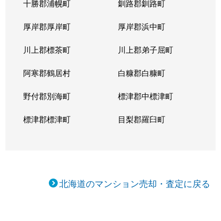
十勝郡浦幌町
釧路郡釧路町
新琴似５条
1,400万円
麻生
徒
厚岸郡厚岸町
厚岸郡浜中町
新琴似５条
3,000万円
麻生
徒
川上郡標茶町
川上郡弟子屈町
新琴似７条
1,000万円
麻生
徒
阿寒郡鶴居村
白糠郡白糠町
新琴似８条
1,400万円
麻生
徒
野付郡別海町
標津郡中標津町
新琴似８条
960万円
麻生
徒
標津郡標津町
目梨郡羅臼町
新琴似８条
350万円
麻生
徒
新琴似８条
520万円
麻生
徒
北海道のマンション売却・査定に戻る
新琴似９条
1,000万円
麻生
徒
新琴似９条
820万円
麻生
徒