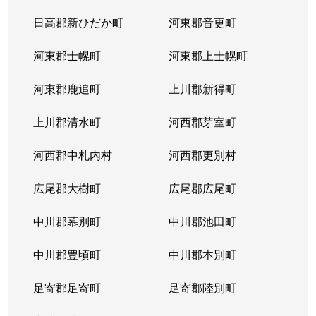
北３８条西
2,900万円
麻生
徒
日高郡新ひだか町
河東郡音更町
北３９条西
2,400万円
麻生
徒
河東郡士幌町
河東郡上士幌町
北３９条西
3,300万円
麻生
徒
河東郡鹿追町
上川郡新得町
北４０条西
850万円
麻生
徒
上川郡清水町
河西郡芽室町
篠路７条
850万円
篠路
徒
河西郡中札内村
河西郡更別村
新川１条
1,700万円
新川(北海道)
徒
広尾郡大樹町
広尾郡広尾町
新川２条
2,000万円
新川(北海道)
徒
中川郡幕別町
中川郡池田町
新川２条
1,100万円
新川(北海道)
徒
中川郡豊頃町
中川郡本別町
新川３条
1,500万円
新川(北海道)
徒
足寄郡足寄町
足寄郡陸別町
新川４条
700万円
北24条
徒