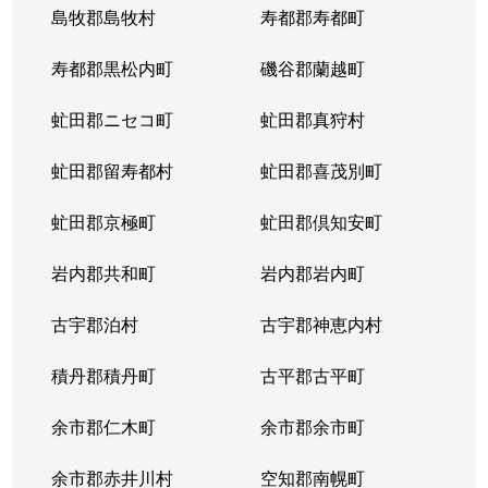
島牧郡島牧村
寿都郡寿都町
北２０条西
150万円
北18条
徒
寿都郡黒松内町
磯谷郡蘭越町
北２１条西
400万円
北24条
徒
虻田郡ニセコ町
虻田郡真狩村
北２２条西
1,300万円
北24条
徒
虻田郡留寿都村
虻田郡喜茂別町
北２２条西
290万円
北24条
徒
虻田郡京極町
虻田郡倶知安町
北２３条西
290万円
北24条
徒
岩内郡共和町
岩内郡岩内町
北２３条西
390万円
北24条
徒
古宇郡泊村
古宇郡神恵内村
北２３条西
300万円
北24条
徒
積丹郡積丹町
古平郡古平町
北２３条西
340万円
北24条
徒
余市郡仁木町
余市郡余市町
北２３条西
2,100万円
北24条
徒
余市郡赤井川村
空知郡南幌町