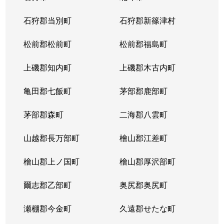
北１４条西
4,400万円
北12条
徒
石狩郡当別町
石狩郡新篠津村
北１４条西
570万円
北12条
徒
松前郡松前町
松前郡福島町
北１５条西
1,500万円
北18条
徒
上磯郡知内町
上磯郡木古内町
北１７条西
530万円
北18条
徒
亀田郡七飯町
茅部郡鹿部町
北１７条西
1,500万円
北18条
徒
茅部郡森町
二海郡八雲町
北１７条西
500万円
北18条
徒
山越郡長万部町
檜山郡江差町
北１７条西
3,500万円
北18条
徒
檜山郡上ノ国町
檜山郡厚沢部町
北１８条西
250万円
北18条
徒
爾志郡乙部町
奥尻郡奥尻町
北１９条西
410万円
北18条
徒
瀬棚郡今金町
久遠郡せたな町
北１９条西
380万円
北18条
徒