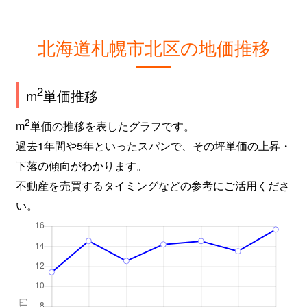
新琴似９条
2,800万円
麻生
徒
北海道札幌市北区の地価推移
屯田６条
980万円
麻生
徒
百合が原
2,400万円
百合が原
徒
2
m
単価推移
百合が原
1,500万円
百合が原
徒
2
m
単価の推移を表したグラフです。
過去1年間や5年といったスパンで、その坪単価の上昇・
百合が原
780万円
百合が原
徒
下落の傾向がわかります。
百合が原
1,100万円
百合が原
徒
不動産を売買するタイミングなどの参考にご活用くださ
い。