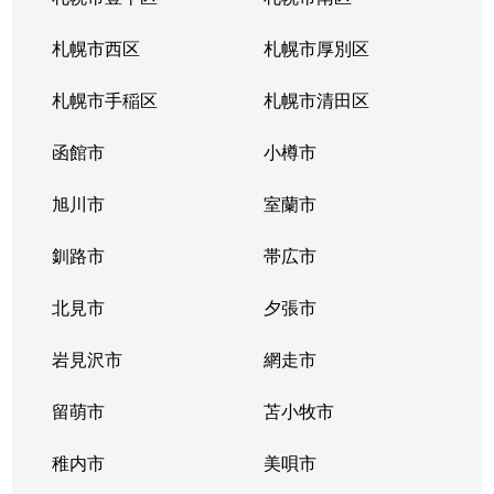
北１０条西
4,200万円
札幌(ＪＲ)
徒
札幌市西区
札幌市厚別区
北１１条西
450万円
北12条
徒
札幌市手稲区
札幌市清田区
北１１条西
400万円
北12条
徒
函館市
小樽市
北１１条西
450万円
北12条
徒
旭川市
室蘭市
北１１条西
290万円
北12条
徒
釧路市
帯広市
北１１条西
380万円
北12条
徒
北見市
夕張市
北１１条西
530万円
北12条
徒
岩見沢市
網走市
北１１条西
留萌市
400万円
苫小牧市
北12条
徒
稚内市
美唄市
北１１条西
3,500万円
北12条
徒