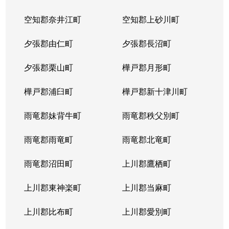
北２３条西
1,700万円
北24条
徒
空知郡奈井江町
空知郡上砂川町
北２４条西
1,700万円
北24条
徒
夕張郡由仁町
夕張郡長沼町
北２５条西
2,500万円
北24条
徒
夕張郡栗山町
樺戸郡月形町
北２９条西
950万円
北34条
徒
樺戸郡浦臼町
樺戸郡新十津川町
北２９条西
2,500万円
北34条
徒
雨竜郡妹背牛町
雨竜郡秩父別町
北２９条西
460万円
北34条
徒
雨竜郡雨竜町
雨竜郡北竜町
北２９条西
630万円
北34条
徒
雨竜郡沼田町
上川郡鷹栖町
北２９条西
2,500万円
北34条
徒
上川郡東神楽町
上川郡当麻町
北３１条西
1,700万円
北34条
徒
上川郡比布町
上川郡愛別町