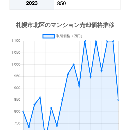
2023
850
あいの里２条
600万円
あいの里教育大
徒
あいの里２条
160万円
あいの里教育大
徒
あいの里３条
1,300万円
あいの里教育大
徒
あいの里３条
700万円
あいの里公園
徒
麻生町
2,200万円
麻生
徒
北６条西
1,200万円
札幌(ＪＲ)
徒
北７条西
610万円
札幌(ＪＲ)
徒
北７条西
2,300万円
札幌(ＪＲ)
徒
北７条西
4,000万円
札幌(ＪＲ)
徒