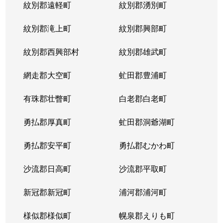
紋別郡遠軽町
紋別郡湧別町
北３６条西
1,800万円
麻生
徒
紋別郡滝上町
紋別郡興部町
北３６条西
2,700万円
麻生
徒
紋別郡西興部村
紋別郡雄武町
北３６条西
2,700万円
麻生
徒
網走郡大空町
虻田郡豊浦町
北３７条西
3,200万円
麻生
徒
有珠郡壮瞥町
白老郡白老町
北３７条西
1,100万円
麻生
徒
勇払郡厚真町
虻田郡洞爺湖町
北３７条西
2,700万円
麻生
徒
勇払郡安平町
勇払郡むかわ町
北３７条西
3,400万円
麻生
徒
沙流郡日高町
沙流郡平取町
北３８条西
2,600万円
麻生
徒
新冠郡新冠町
浦河郡浦河町
北３８条西
3,600万円
麻生
徒
様似郡様似町
幌泉郡えりも町