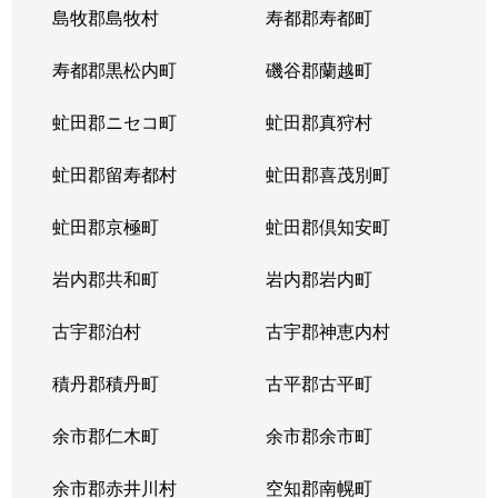
島牧郡島牧村
寿都郡寿都町
北２０条西
150万円
北18条
徒
寿都郡黒松内町
磯谷郡蘭越町
北２１条西
400万円
北24条
徒
虻田郡ニセコ町
虻田郡真狩村
北２２条西
1,300万円
北24条
徒
虻田郡留寿都村
虻田郡喜茂別町
北２２条西
290万円
北24条
徒
虻田郡京極町
虻田郡倶知安町
北２３条西
290万円
北24条
徒
岩内郡共和町
岩内郡岩内町
北２３条西
390万円
北24条
徒
古宇郡泊村
古宇郡神恵内村
北２３条西
300万円
北24条
徒
積丹郡積丹町
古平郡古平町
北２３条西
340万円
北24条
徒
余市郡仁木町
余市郡余市町
北２３条西
2,100万円
北24条
徒
余市郡赤井川村
空知郡南幌町