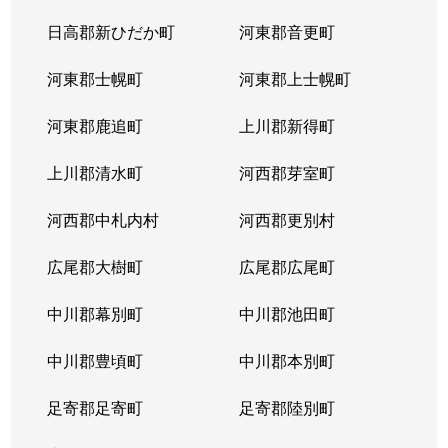
北３８条西
2,900万円
麻生
徒
日高郡新ひだか町
河東郡音更町
北３９条西
2,400万円
麻生
徒
河東郡士幌町
河東郡上士幌町
北３９条西
3,300万円
麻生
徒
河東郡鹿追町
上川郡新得町
北４０条西
850万円
麻生
徒
上川郡清水町
河西郡芽室町
篠路７条
850万円
篠路
徒
河西郡中札内村
河西郡更別村
新川１条
1,700万円
新川(北海道)
徒
広尾郡大樹町
広尾郡広尾町
新川２条
2,000万円
新川(北海道)
徒
中川郡幕別町
中川郡池田町
新川２条
1,100万円
新川(北海道)
徒
中川郡豊頃町
中川郡本別町
新川３条
1,500万円
新川(北海道)
徒
足寄郡足寄町
足寄郡陸別町
新川４条
700万円
北24条
徒