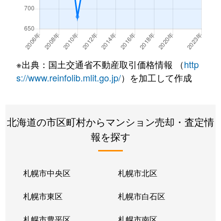
北７条西
490万円
札幌(ＪＲ)
徒
北７条西
3,200万円
札幌(ＪＲ)
徒
北７条西
600万円
札幌(ＪＲ)
徒
※出典：国土交通省不動産取引価格情報 （
http
北８条西
280万円
札幌(ＪＲ)
徒
s://www.reinfolib.mlit.go.jp/
）を加工して作成
北８条西
200万円
札幌(ＪＲ)
徒
北海道の市区町村からマンション売却・査定情
北８条西
150万円
札幌(ＪＲ)
徒
報を探す
北８条西
230万円
札幌(ＪＲ)
徒
北８条西
140万円
札幌(ＪＲ)
徒
札幌市中央区
札幌市北区
北８条西
150万円
札幌(ＪＲ)
徒
札幌市東区
札幌市白石区
北１０条西
3,500万円
北12条
徒
札幌市豊平区
札幌市南区