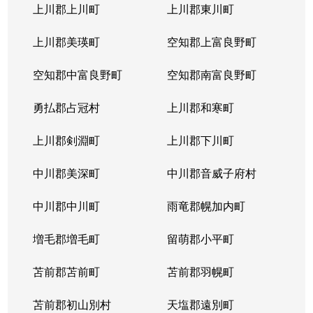
北３１条西
1,000万円
北34条
徒
上川郡上川町
上川郡東川町
北３１条西
1,700万円
北34条
徒
上川郡美瑛町
空知郡上富良野町
北３１条西
970万円
北34条
徒
空知郡中富良野町
空知郡南富良野町
北３１条西
1,400万円
北34条
徒
勇払郡占冠村
上川郡和寒町
北３１条西
500万円
北34条
徒
上川郡剣淵町
上川郡下川町
北３２条西
700万円
北34条
徒
中川郡美深町
中川郡音威子府村
北３３条西
1,300万円
北34条
徒
中川郡中川町
雨竜郡幌加内町
北３３条西
3,200万円
北34条
徒
増毛郡増毛町
留萌郡小平町
北３４条西
苫前郡苫前町
1,800万円
苫前郡羽幌町
北34条
徒
苫前郡初山別村
天塩郡遠別町
北３４条西
600万円
北34条
徒