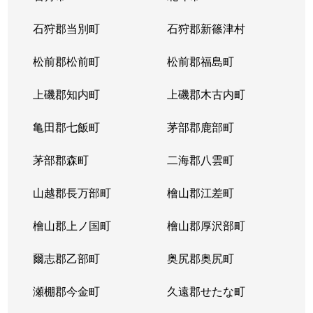
北１４条西
4,400万円
北12条
徒
石狩郡当別町
石狩郡新篠津村
北１４条西
570万円
北12条
徒
松前郡松前町
松前郡福島町
北１５条西
1,500万円
北18条
徒
上磯郡知内町
上磯郡木古内町
北１７条西
530万円
北18条
徒
亀田郡七飯町
茅部郡鹿部町
北１７条西
1,500万円
北18条
徒
茅部郡森町
二海郡八雲町
北１７条西
500万円
北18条
徒
山越郡長万部町
檜山郡江差町
北１７条西
3,500万円
北18条
徒
檜山郡上ノ国町
檜山郡厚沢部町
北１８条西
250万円
北18条
徒
爾志郡乙部町
奥尻郡奥尻町
北１９条西
410万円
北18条
徒
瀬棚郡今金町
久遠郡せたな町
北１９条西
380万円
北18条
徒