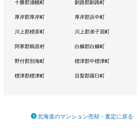
十勝郡浦幌町
釧路郡釧路町
新琴似５条
1,400万円
麻生
徒
厚岸郡厚岸町
厚岸郡浜中町
新琴似５条
3,000万円
麻生
徒
川上郡標茶町
川上郡弟子屈町
新琴似７条
1,000万円
麻生
徒
阿寒郡鶴居村
白糠郡白糠町
新琴似８条
1,400万円
麻生
徒
野付郡別海町
標津郡中標津町
新琴似８条
960万円
麻生
徒
標津郡標津町
目梨郡羅臼町
新琴似８条
350万円
麻生
徒
新琴似８条
520万円
麻生
徒
北海道のマンション売却・査定に戻る
新琴似９条
1,000万円
麻生
徒
新琴似９条
820万円
麻生
徒