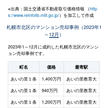
※出典：国土交通省不動産取引価格情報 （
http
s://www.reinfolib.mlit.go.jp/
）を加工して作成
札幌市北区のマンション売却事例（2023年1
～12月）
2023年1～12月に成約した札幌市北区のマンシ
ョン売却事例です。
町名
価格
最寄駅
あいの里１条
1,400万円
あいの里教育大
徒
あいの里１条
940万円
あいの里教育大
徒
あいの里１条
1,200万円
あいの里教育大
徒