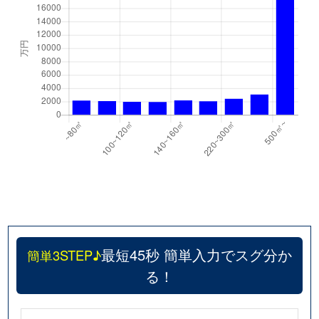
最短45秒 簡単入力でスグ分か
簡単3STEP♪
る！