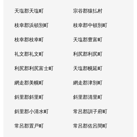
天塩郡天塩町
宗谷郡猿払村
北３４条西
4,100万円
北34条
徒
枝幸郡浜頓別町
枝幸郡中頓別町
北３４条西
580万円
北34条
徒
枝幸郡枝幸町
天塩郡豊富町
北３４条西
2,000万円
北34条
徒
礼文郡礼文町
利尻郡利尻町
北３４条西
470万円
北34条
徒
利尻郡利尻富士町
天塩郡幌延町
北３４条西
490万円
北34条
徒
網走郡美幌町
網走郡津別町
北３４条西
300万円
北34条
徒
斜里郡斜里町
斜里郡清里町
北３５条西
1,700万円
北34条
徒
斜里郡小清水町
常呂郡訓子府町
北３５条西
2,200万円
北34条
徒
常呂郡置戸町
常呂郡佐呂間町
北３６条西
670万円
麻生
徒