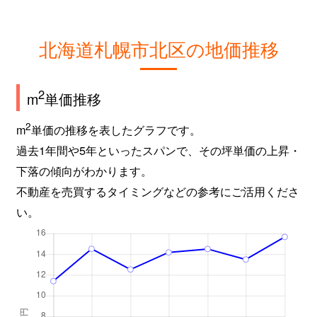
新琴似９条
2,800万円
麻生
徒
北海道札幌市北区の地価推移
屯田６条
980万円
麻生
徒
百合が原
2,400万円
百合が原
徒
2
m
単価推移
百合が原
1,500万円
百合が原
徒
2
m
単価の推移を表したグラフです。
過去1年間や5年といったスパンで、その坪単価の上昇・
百合が原
780万円
百合が原
徒
下落の傾向がわかります。
百合が原
1,100万円
百合が原
徒
不動産を売買するタイミングなどの参考にご活用くださ
い。