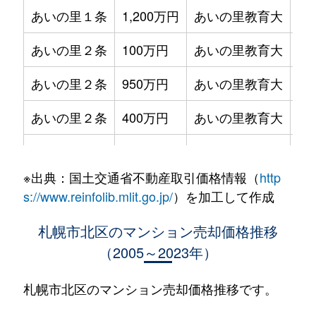
あいの里１条
1,200万円
あいの里教育大
徒
あいの里２条
100万円
あいの里教育大
徒
あいの里２条
950万円
あいの里教育大
徒
あいの里２条
400万円
あいの里教育大
徒
あいの里２条
550万円
あいの里教育大
徒
※出典：国土交通省不動産取引価格情報（
http
あいの里２条
400万円
あいの里教育大
徒
s://www.reinfolib.mlit.go.jp/
）を加工して作成
あいの里２条
1,800万円
あいの里教育大
徒
札幌市北区のマンション売却価格推移
（2005～2023年）
あいの里２条
720万円
あいの里教育大
徒
あいの里２条
550万円
あいの里教育大
徒
札幌市北区のマンション売却価格推移です。