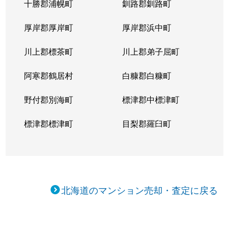
十勝郡浦幌町
釧路郡釧路町
新琴似５条
1,400万円
麻生
徒
厚岸郡厚岸町
厚岸郡浜中町
新琴似５条
3,000万円
麻生
徒
川上郡標茶町
川上郡弟子屈町
新琴似７条
1,000万円
麻生
徒
阿寒郡鶴居村
白糠郡白糠町
新琴似８条
1,400万円
麻生
徒
野付郡別海町
標津郡中標津町
新琴似８条
960万円
麻生
徒
標津郡標津町
目梨郡羅臼町
新琴似８条
350万円
麻生
徒
新琴似８条
520万円
麻生
徒
北海道のマンション売却・査定に戻る
新琴似９条
1,000万円
麻生
徒
新琴似９条
820万円
麻生
徒