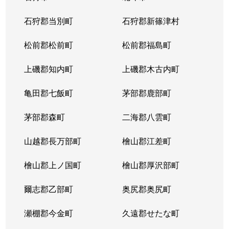
北１４条西
4,400万円
北12条
徒
石狩郡当別町
石狩郡新篠津村
北１４条西
570万円
北12条
徒
松前郡松前町
松前郡福島町
北１５条西
1,500万円
北18条
徒
上磯郡知内町
上磯郡木古内町
北１７条西
530万円
北18条
徒
亀田郡七飯町
茅部郡鹿部町
北１７条西
1,500万円
北18条
徒
茅部郡森町
二海郡八雲町
北１７条西
500万円
北18条
徒
山越郡長万部町
檜山郡江差町
北１７条西
3,500万円
北18条
徒
檜山郡上ノ国町
檜山郡厚沢部町
北１８条西
250万円
北18条
徒
爾志郡乙部町
奥尻郡奥尻町
北１９条西
410万円
北18条
徒
瀬棚郡今金町
久遠郡せたな町
北１９条西
380万円
北18条
徒