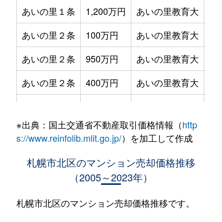
あいの里１条
1,200万円
あいの里教育大
徒
あいの里２条
100万円
あいの里教育大
徒
あいの里２条
950万円
あいの里教育大
徒
あいの里２条
400万円
あいの里教育大
徒
あいの里２条
550万円
あいの里教育大
徒
※出典：国土交通省不動産取引価格情報（
http
あいの里２条
400万円
あいの里教育大
徒
s://www.reinfolib.mlit.go.jp/
）を加工して作成
あいの里２条
1,800万円
あいの里教育大
徒
札幌市北区のマンション売却価格推移
（2005～2023年）
あいの里２条
720万円
あいの里教育大
徒
あいの里２条
550万円
あいの里教育大
徒
札幌市北区のマンション売却価格推移です。