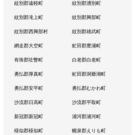
紋別郡遠軽町
紋別郡湧別町
北３６条西
1,800万円
麻生
徒
紋別郡滝上町
紋別郡興部町
北３６条西
2,700万円
麻生
徒
紋別郡西興部村
紋別郡雄武町
北３６条西
2,700万円
麻生
徒
網走郡大空町
虻田郡豊浦町
北３７条西
3,200万円
麻生
徒
有珠郡壮瞥町
白老郡白老町
北３７条西
1,100万円
麻生
徒
勇払郡厚真町
虻田郡洞爺湖町
北３７条西
2,700万円
麻生
徒
勇払郡安平町
勇払郡むかわ町
北３７条西
3,400万円
麻生
徒
沙流郡日高町
沙流郡平取町
北３８条西
2,600万円
麻生
徒
新冠郡新冠町
浦河郡浦河町
北３８条西
3,600万円
麻生
徒
様似郡様似町
幌泉郡えりも町