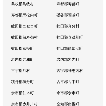
島牧郡島牧村
寿都郡寿都町
北２０条西
150万円
北18条
徒
寿都郡黒松内町
磯谷郡蘭越町
北２１条西
400万円
北24条
徒
虻田郡ニセコ町
虻田郡真狩村
北２２条西
1,300万円
北24条
徒
虻田郡留寿都村
虻田郡喜茂別町
北２２条西
290万円
北24条
徒
虻田郡京極町
虻田郡倶知安町
北２３条西
290万円
北24条
徒
岩内郡共和町
岩内郡岩内町
北２３条西
390万円
北24条
徒
古宇郡泊村
古宇郡神恵内村
北２３条西
300万円
北24条
徒
積丹郡積丹町
古平郡古平町
北２３条西
340万円
北24条
徒
余市郡仁木町
余市郡余市町
北２３条西
2,100万円
北24条
徒
余市郡赤井川村
空知郡南幌町