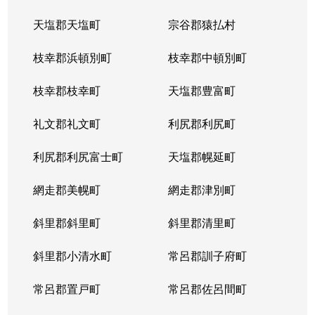
天塩郡天塩町
宗谷郡猿払村
北３４条西
4,100万円
北34条
徒
枝幸郡浜頓別町
枝幸郡中頓別町
北３４条西
580万円
北34条
徒
枝幸郡枝幸町
天塩郡豊富町
北３４条西
2,000万円
北34条
徒
礼文郡礼文町
利尻郡利尻町
北３４条西
470万円
北34条
徒
利尻郡利尻富士町
天塩郡幌延町
北３４条西
490万円
北34条
徒
網走郡美幌町
網走郡津別町
北３４条西
300万円
北34条
徒
斜里郡斜里町
斜里郡清里町
北３５条西
1,700万円
北34条
徒
斜里郡小清水町
常呂郡訓子府町
北３５条西
2,200万円
北34条
徒
常呂郡置戸町
常呂郡佐呂間町
北３６条西
670万円
麻生
徒