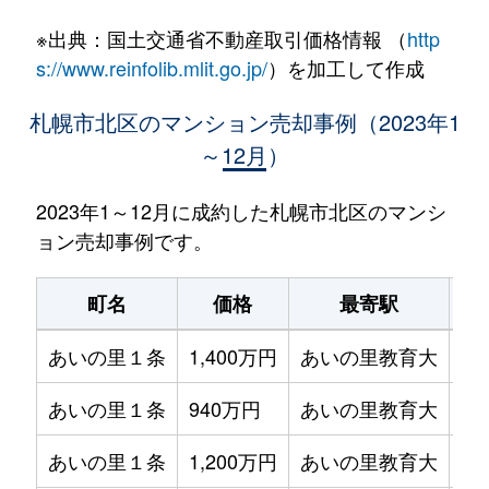
※出典：国土交通省不動産取引価格情報 （
http
s://www.reinfolib.mlit.go.jp/
）を加工して作成
札幌市北区のマンション売却事例（2023年1
～12月）
2023年1～12月に成約した札幌市北区のマンシ
ョン売却事例です。
町名
価格
最寄駅
あいの里１条
1,400万円
あいの里教育大
徒
あいの里１条
940万円
あいの里教育大
徒
あいの里１条
1,200万円
あいの里教育大
徒