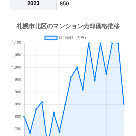
2023
850
あいの里２条
600万円
あいの里教育大
徒
あいの里２条
160万円
あいの里教育大
徒
あいの里３条
1,300万円
あいの里教育大
徒
あいの里３条
700万円
あいの里公園
徒
麻生町
2,200万円
麻生
徒
北６条西
1,200万円
札幌(ＪＲ)
徒
北７条西
610万円
札幌(ＪＲ)
徒
北７条西
2,300万円
札幌(ＪＲ)
徒
北７条西
4,000万円
札幌(ＪＲ)
徒