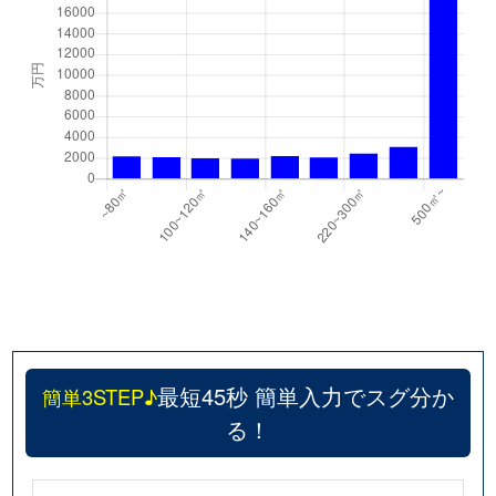
最短45秒 簡単入力でスグ分か
簡単3STEP♪
る！