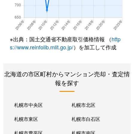
北７条西
490万円
札幌(ＪＲ)
徒
北７条西
3,200万円
札幌(ＪＲ)
徒
北７条西
600万円
札幌(ＪＲ)
徒
※出典：国土交通省不動産取引価格情報 （
http
北８条西
280万円
札幌(ＪＲ)
徒
s://www.reinfolib.mlit.go.jp/
）を加工して作成
北８条西
200万円
札幌(ＪＲ)
徒
北海道の市区町村からマンション売却・査定情
北８条西
150万円
札幌(ＪＲ)
徒
報を探す
北８条西
230万円
札幌(ＪＲ)
徒
北８条西
140万円
札幌(ＪＲ)
徒
札幌市中央区
札幌市北区
北８条西
150万円
札幌(ＪＲ)
徒
札幌市東区
札幌市白石区
北１０条西
3,500万円
北12条
徒
札幌市豊平区
札幌市南区