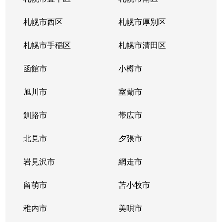
北１０条西
4,200万円
札幌(ＪＲ)
徒
札幌市西区
札幌市厚別区
北１１条西
450万円
北12条
徒
札幌市手稲区
札幌市清田区
北１１条西
400万円
北12条
徒
函館市
小樽市
北１１条西
450万円
北12条
徒
旭川市
室蘭市
北１１条西
290万円
北12条
徒
釧路市
帯広市
北１１条西
380万円
北12条
徒
北見市
夕張市
北１１条西
530万円
北12条
徒
岩見沢市
網走市
北１１条西
留萌市
400万円
苫小牧市
北12条
徒
稚内市
美唄市
北１１条西
3,500万円
北12条
徒