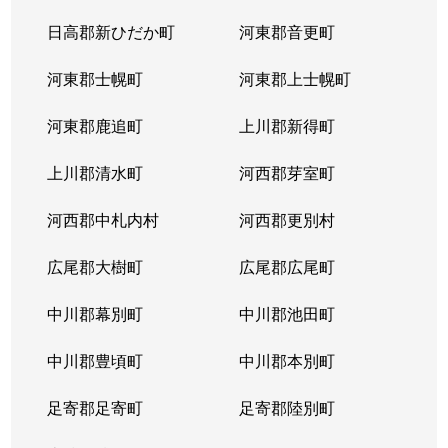
北３８条西
2,900万円
麻生
徒
日高郡新ひだか町
河東郡音更町
北３９条西
2,400万円
麻生
徒
河東郡士幌町
河東郡上士幌町
北３９条西
3,300万円
麻生
徒
河東郡鹿追町
上川郡新得町
北４０条西
850万円
麻生
徒
上川郡清水町
河西郡芽室町
篠路７条
850万円
篠路
徒
河西郡中札内村
河西郡更別村
新川１条
1,700万円
新川(北海道)
徒
広尾郡大樹町
広尾郡広尾町
新川２条
2,000万円
新川(北海道)
徒
中川郡幕別町
中川郡池田町
新川２条
1,100万円
新川(北海道)
徒
中川郡豊頃町
中川郡本別町
新川３条
1,500万円
新川(北海道)
徒
足寄郡足寄町
足寄郡陸別町
新川４条
700万円
北24条
徒