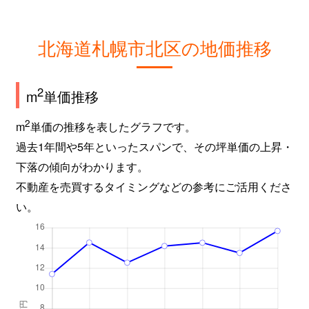
新琴似９条
2,800万円
麻生
徒
北海道札幌市北区の地価推移
屯田６条
980万円
麻生
徒
百合が原
2,400万円
百合が原
徒
2
m
単価推移
百合が原
1,500万円
百合が原
徒
2
m
単価の推移を表したグラフです。
過去1年間や5年といったスパンで、その坪単価の上昇・
百合が原
780万円
百合が原
徒
下落の傾向がわかります。
百合が原
1,100万円
百合が原
徒
不動産を売買するタイミングなどの参考にご活用くださ
い。