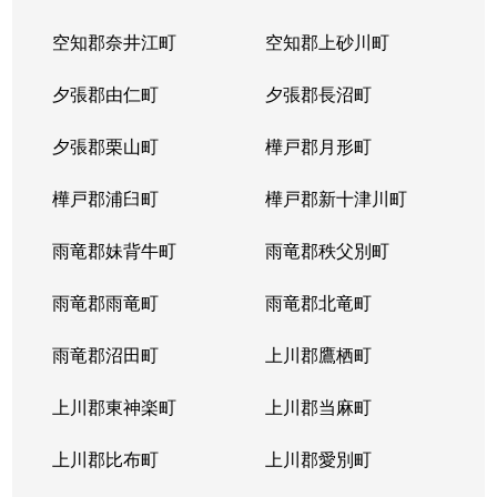
北２３条西
1,700万円
北24条
徒
空知郡奈井江町
空知郡上砂川町
北２４条西
1,700万円
北24条
徒
夕張郡由仁町
夕張郡長沼町
北２５条西
2,500万円
北24条
徒
夕張郡栗山町
樺戸郡月形町
北２９条西
950万円
北34条
徒
樺戸郡浦臼町
樺戸郡新十津川町
北２９条西
2,500万円
北34条
徒
雨竜郡妹背牛町
雨竜郡秩父別町
北２９条西
460万円
北34条
徒
雨竜郡雨竜町
雨竜郡北竜町
北２９条西
630万円
北34条
徒
雨竜郡沼田町
上川郡鷹栖町
北２９条西
2,500万円
北34条
徒
上川郡東神楽町
上川郡当麻町
北３１条西
1,700万円
北34条
徒
上川郡比布町
上川郡愛別町