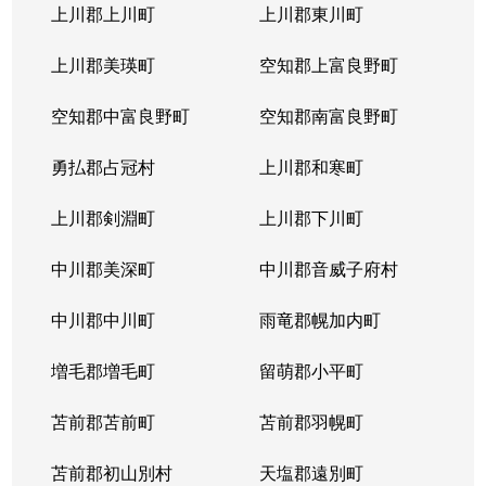
北３１条西
1,000万円
北34条
徒
上川郡上川町
上川郡東川町
北３１条西
1,700万円
北34条
徒
上川郡美瑛町
空知郡上富良野町
北３１条西
970万円
北34条
徒
空知郡中富良野町
空知郡南富良野町
北３１条西
1,400万円
北34条
徒
勇払郡占冠村
上川郡和寒町
北３１条西
500万円
北34条
徒
上川郡剣淵町
上川郡下川町
北３２条西
700万円
北34条
徒
中川郡美深町
中川郡音威子府村
北３３条西
1,300万円
北34条
徒
中川郡中川町
雨竜郡幌加内町
北３３条西
3,200万円
北34条
徒
増毛郡増毛町
留萌郡小平町
北３４条西
苫前郡苫前町
1,800万円
苫前郡羽幌町
北34条
徒
苫前郡初山別村
天塩郡遠別町
北３４条西
600万円
北34条
徒