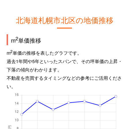
新琴似９条
2,800万円
麻生
徒
北海道札幌市北区の地価推移
屯田６条
980万円
麻生
徒
百合が原
2,400万円
百合が原
徒
2
m
単価推移
百合が原
1,500万円
百合が原
徒
2
m
単価の推移を表したグラフです。
過去1年間や5年といったスパンで、その坪単価の上昇・
百合が原
780万円
百合が原
徒
下落の傾向がわかります。
百合が原
1,100万円
百合が原
徒
不動産を売買するタイミングなどの参考にご活用くださ
い。