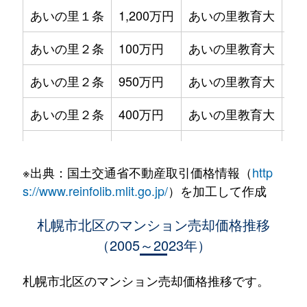
あいの里１条
1,200万円
あいの里教育大
徒
あいの里２条
100万円
あいの里教育大
徒
あいの里２条
950万円
あいの里教育大
徒
あいの里２条
400万円
あいの里教育大
徒
あいの里２条
550万円
あいの里教育大
徒
※出典：国土交通省不動産取引価格情報（
http
あいの里２条
400万円
あいの里教育大
徒
s://www.reinfolib.mlit.go.jp/
）を加工して作成
あいの里２条
1,800万円
あいの里教育大
徒
札幌市北区のマンション売却価格推移
（2005～2023年）
あいの里２条
720万円
あいの里教育大
徒
あいの里２条
550万円
あいの里教育大
徒
札幌市北区のマンション売却価格推移です。