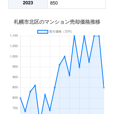
2023
850
あいの里２条
600万円
あいの里教育大
徒
あいの里２条
160万円
あいの里教育大
徒
あいの里３条
1,300万円
あいの里教育大
徒
あいの里３条
700万円
あいの里公園
徒
麻生町
2,200万円
麻生
徒
北６条西
1,200万円
札幌(ＪＲ)
徒
北７条西
610万円
札幌(ＪＲ)
徒
北７条西
2,300万円
札幌(ＪＲ)
徒
北７条西
4,000万円
札幌(ＪＲ)
徒