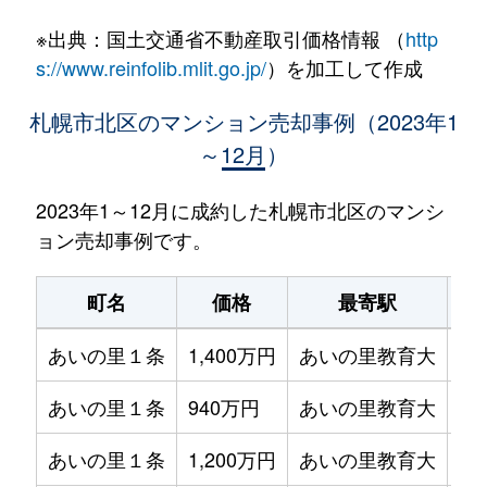
※出典：国土交通省不動産取引価格情報 （
http
s://www.reinfolib.mlit.go.jp/
）を加工して作成
札幌市北区のマンション売却事例（2023年1
～12月）
2023年1～12月に成約した札幌市北区のマンシ
ョン売却事例です。
町名
価格
最寄駅
あいの里１条
1,400万円
あいの里教育大
徒
あいの里１条
940万円
あいの里教育大
徒
あいの里１条
1,200万円
あいの里教育大
徒