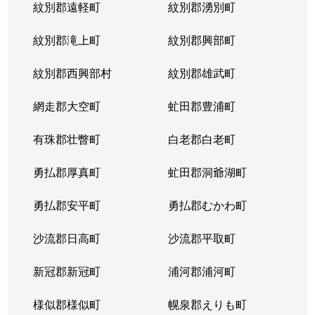
紋別郡遠軽町
紋別郡湧別町
北３６条西
1,800万円
麻生
徒
紋別郡滝上町
紋別郡興部町
北３６条西
2,700万円
麻生
徒
紋別郡西興部村
紋別郡雄武町
北３６条西
2,700万円
麻生
徒
網走郡大空町
虻田郡豊浦町
北３７条西
3,200万円
麻生
徒
有珠郡壮瞥町
白老郡白老町
北３７条西
1,100万円
麻生
徒
勇払郡厚真町
虻田郡洞爺湖町
北３７条西
2,700万円
麻生
徒
勇払郡安平町
勇払郡むかわ町
北３７条西
3,400万円
麻生
徒
沙流郡日高町
沙流郡平取町
北３８条西
2,600万円
麻生
徒
新冠郡新冠町
浦河郡浦河町
北３８条西
3,600万円
麻生
徒
様似郡様似町
幌泉郡えりも町