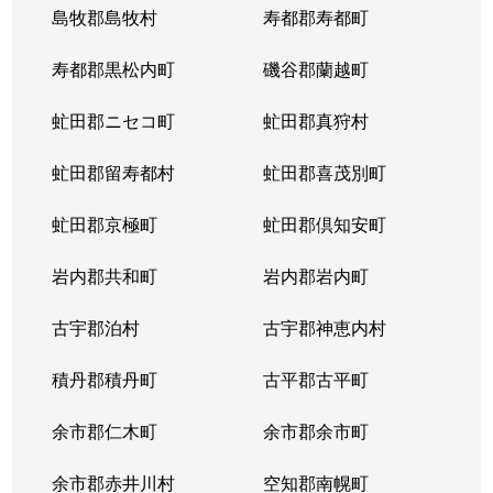
島牧郡島牧村
寿都郡寿都町
北２０条西
150万円
北18条
徒
寿都郡黒松内町
磯谷郡蘭越町
北２１条西
400万円
北24条
徒
虻田郡ニセコ町
虻田郡真狩村
北２２条西
1,300万円
北24条
徒
虻田郡留寿都村
虻田郡喜茂別町
北２２条西
290万円
北24条
徒
虻田郡京極町
虻田郡倶知安町
北２３条西
290万円
北24条
徒
岩内郡共和町
岩内郡岩内町
北２３条西
390万円
北24条
徒
古宇郡泊村
古宇郡神恵内村
北２３条西
300万円
北24条
徒
積丹郡積丹町
古平郡古平町
北２３条西
340万円
北24条
徒
余市郡仁木町
余市郡余市町
北２３条西
2,100万円
北24条
徒
余市郡赤井川村
空知郡南幌町