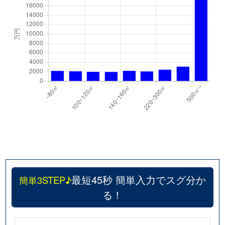
最短45秒 簡単入力でスグ分か
簡単3STEP♪
る！