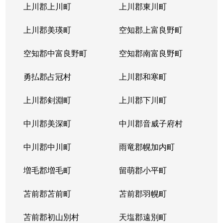
北３１条西
1,000万円
北34条
徒
上川郡上川町
上川郡東川町
北３１条西
1,700万円
北34条
徒
上川郡美瑛町
空知郡上富良野町
北３１条西
970万円
北34条
徒
空知郡中富良野町
空知郡南富良野町
北３１条西
1,400万円
北34条
徒
勇払郡占冠村
上川郡和寒町
北３１条西
500万円
北34条
徒
上川郡剣淵町
上川郡下川町
北３２条西
700万円
北34条
徒
中川郡美深町
中川郡音威子府村
北３３条西
1,300万円
北34条
徒
中川郡中川町
雨竜郡幌加内町
北３３条西
3,200万円
北34条
徒
増毛郡増毛町
留萌郡小平町
北３４条西
苫前郡苫前町
1,800万円
苫前郡羽幌町
北34条
徒
苫前郡初山別村
天塩郡遠別町
北３４条西
600万円
北34条
徒