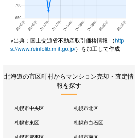
北７条西
490万円
札幌(ＪＲ)
徒
北７条西
3,200万円
札幌(ＪＲ)
徒
北７条西
600万円
札幌(ＪＲ)
徒
※出典：国土交通省不動産取引価格情報 （
http
北８条西
280万円
札幌(ＪＲ)
徒
s://www.reinfolib.mlit.go.jp/
）を加工して作成
北８条西
200万円
札幌(ＪＲ)
徒
北海道の市区町村からマンション売却・査定情
北８条西
150万円
札幌(ＪＲ)
徒
報を探す
北８条西
230万円
札幌(ＪＲ)
徒
北８条西
140万円
札幌(ＪＲ)
徒
札幌市中央区
札幌市北区
北８条西
150万円
札幌(ＪＲ)
徒
札幌市東区
札幌市白石区
北１０条西
3,500万円
北12条
徒
札幌市豊平区
札幌市南区