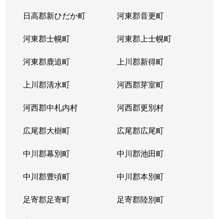
北３８条西
2,900万円
麻生
徒
日高郡新ひだか町
河東郡音更町
北３９条西
2,400万円
麻生
徒
河東郡士幌町
河東郡上士幌町
北３９条西
3,300万円
麻生
徒
河東郡鹿追町
上川郡新得町
北４０条西
850万円
麻生
徒
上川郡清水町
河西郡芽室町
篠路７条
850万円
篠路
徒
河西郡中札内村
河西郡更別村
新川１条
1,700万円
新川(北海道)
徒
広尾郡大樹町
広尾郡広尾町
新川２条
2,000万円
新川(北海道)
徒
中川郡幕別町
中川郡池田町
新川２条
1,100万円
新川(北海道)
徒
中川郡豊頃町
中川郡本別町
新川３条
1,500万円
新川(北海道)
徒
足寄郡足寄町
足寄郡陸別町
新川４条
700万円
北24条
徒