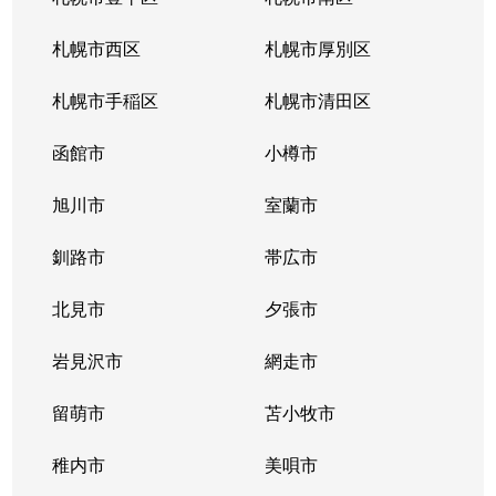
北１０条西
4,200万円
札幌(ＪＲ)
徒
札幌市西区
札幌市厚別区
北１１条西
450万円
北12条
徒
札幌市手稲区
札幌市清田区
北１１条西
400万円
北12条
徒
函館市
小樽市
北１１条西
450万円
北12条
徒
旭川市
室蘭市
北１１条西
290万円
北12条
徒
釧路市
帯広市
北１１条西
380万円
北12条
徒
北見市
夕張市
北１１条西
530万円
北12条
徒
岩見沢市
網走市
北１１条西
留萌市
400万円
苫小牧市
北12条
徒
稚内市
美唄市
北１１条西
3,500万円
北12条
徒