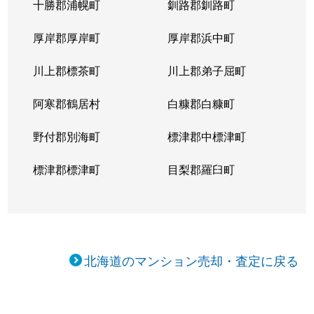
十勝郡浦幌町
釧路郡釧路町
新琴似５条
1,400万円
麻生
徒
厚岸郡厚岸町
厚岸郡浜中町
新琴似５条
3,000万円
麻生
徒
川上郡標茶町
川上郡弟子屈町
新琴似７条
1,000万円
麻生
徒
阿寒郡鶴居村
白糠郡白糠町
新琴似８条
1,400万円
麻生
徒
野付郡別海町
標津郡中標津町
新琴似８条
960万円
麻生
徒
標津郡標津町
目梨郡羅臼町
新琴似８条
350万円
麻生
徒
新琴似８条
520万円
麻生
徒
北海道のマンション売却・査定に戻る
新琴似９条
1,000万円
麻生
徒
新琴似９条
820万円
麻生
徒