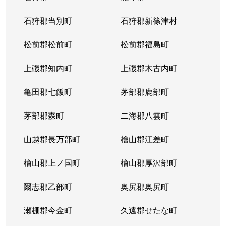
北１４条西
4,400万円
北12条
徒
石狩郡当別町
石狩郡新篠津村
北１４条西
570万円
北12条
徒
松前郡松前町
松前郡福島町
北１５条西
1,500万円
北18条
徒
上磯郡知内町
上磯郡木古内町
北１７条西
530万円
北18条
徒
亀田郡七飯町
茅部郡鹿部町
北１７条西
1,500万円
北18条
徒
茅部郡森町
二海郡八雲町
北１７条西
500万円
北18条
徒
山越郡長万部町
檜山郡江差町
北１７条西
3,500万円
北18条
徒
檜山郡上ノ国町
檜山郡厚沢部町
北１８条西
250万円
北18条
徒
爾志郡乙部町
奥尻郡奥尻町
北１９条西
410万円
北18条
徒
瀬棚郡今金町
久遠郡せたな町
北１９条西
380万円
北18条
徒