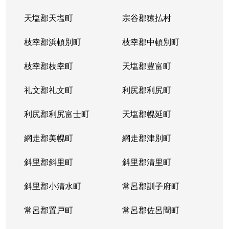
天塩郡天塩町
宗谷郡猿払村
北３４条西
4,100万円
北34条
徒
枝幸郡浜頓別町
枝幸郡中頓別町
北３４条西
580万円
北34条
徒
枝幸郡枝幸町
天塩郡豊富町
北３４条西
2,000万円
北34条
徒
礼文郡礼文町
利尻郡利尻町
北３４条西
470万円
北34条
徒
利尻郡利尻富士町
天塩郡幌延町
北３４条西
490万円
北34条
徒
網走郡美幌町
網走郡津別町
北３４条西
300万円
北34条
徒
斜里郡斜里町
斜里郡清里町
北３５条西
1,700万円
北34条
徒
斜里郡小清水町
常呂郡訓子府町
北３５条西
2,200万円
北34条
徒
常呂郡置戸町
常呂郡佐呂間町
北３６条西
670万円
麻生
徒