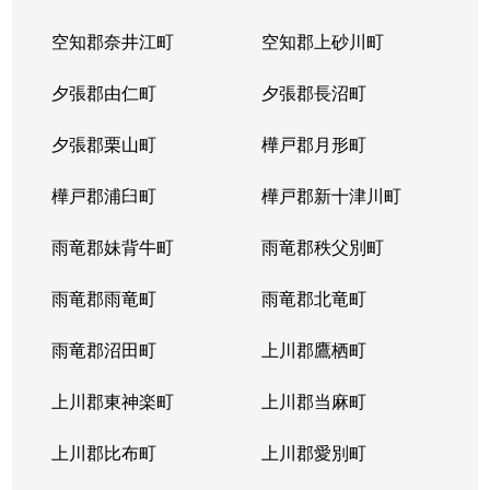
北２３条西
1,700万円
北24条
徒
空知郡奈井江町
空知郡上砂川町
北２４条西
1,700万円
北24条
徒
夕張郡由仁町
夕張郡長沼町
北２５条西
2,500万円
北24条
徒
夕張郡栗山町
樺戸郡月形町
北２９条西
950万円
北34条
徒
樺戸郡浦臼町
樺戸郡新十津川町
北２９条西
2,500万円
北34条
徒
雨竜郡妹背牛町
雨竜郡秩父別町
北２９条西
460万円
北34条
徒
雨竜郡雨竜町
雨竜郡北竜町
北２９条西
630万円
北34条
徒
雨竜郡沼田町
上川郡鷹栖町
北２９条西
2,500万円
北34条
徒
上川郡東神楽町
上川郡当麻町
北３１条西
1,700万円
北34条
徒
上川郡比布町
上川郡愛別町