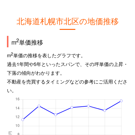
新琴似９条
2,800万円
麻生
徒
北海道札幌市北区の地価推移
屯田６条
980万円
麻生
徒
百合が原
2,400万円
百合が原
徒
2
m
単価推移
百合が原
1,500万円
百合が原
徒
2
m
単価の推移を表したグラフです。
過去1年間や5年といったスパンで、その坪単価の上昇・
百合が原
780万円
百合が原
徒
下落の傾向がわかります。
百合が原
1,100万円
百合が原
徒
不動産を売買するタイミングなどの参考にご活用くださ
い。