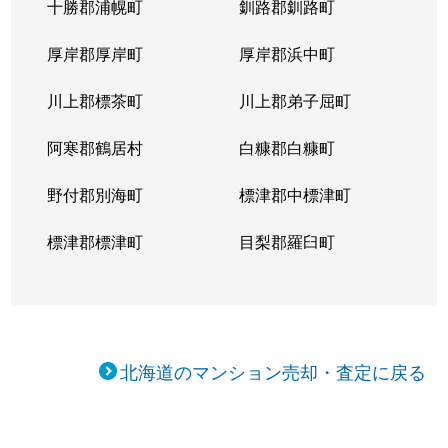
十勝郡浦幌町
釧路郡釧路町
新琴似５条
1,400万円
麻生
徒
厚岸郡厚岸町
厚岸郡浜中町
新琴似５条
3,000万円
麻生
徒
川上郡標茶町
川上郡弟子屈町
新琴似７条
1,000万円
麻生
徒
阿寒郡鶴居村
白糠郡白糠町
新琴似８条
1,400万円
麻生
徒
野付郡別海町
標津郡中標津町
新琴似８条
960万円
麻生
徒
標津郡標津町
目梨郡羅臼町
新琴似８条
350万円
麻生
徒
新琴似８条
520万円
麻生
徒
北海道のマンション売却・査定に戻る
新琴似９条
1,000万円
麻生
徒
新琴似９条
820万円
麻生
徒