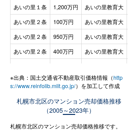
あいの里１条
1,200万円
あいの里教育大
徒
あいの里２条
100万円
あいの里教育大
徒
あいの里２条
950万円
あいの里教育大
徒
あいの里２条
400万円
あいの里教育大
徒
あいの里２条
550万円
あいの里教育大
徒
※出典：国土交通省不動産取引価格情報（
http
あいの里２条
400万円
あいの里教育大
徒
s://www.reinfolib.mlit.go.jp/
）を加工して作成
あいの里２条
1,800万円
あいの里教育大
徒
札幌市北区のマンション売却価格推移
（2005～2023年）
あいの里２条
720万円
あいの里教育大
徒
あいの里２条
550万円
あいの里教育大
徒
札幌市北区のマンション売却価格推移です。