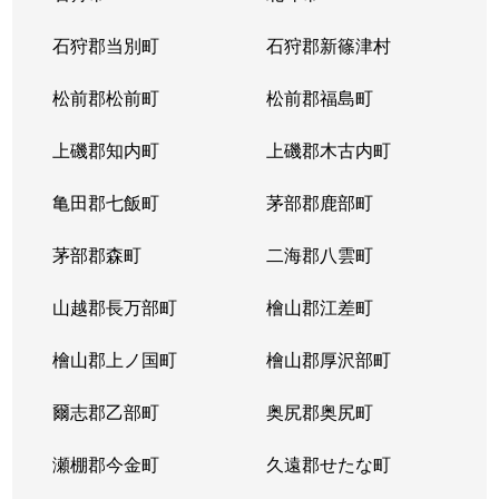
北１４条西
4,400万円
北12条
徒
石狩郡当別町
石狩郡新篠津村
北１４条西
570万円
北12条
徒
松前郡松前町
松前郡福島町
北１５条西
1,500万円
北18条
徒
上磯郡知内町
上磯郡木古内町
北１７条西
530万円
北18条
徒
亀田郡七飯町
茅部郡鹿部町
北１７条西
1,500万円
北18条
徒
茅部郡森町
二海郡八雲町
北１７条西
500万円
北18条
徒
山越郡長万部町
檜山郡江差町
北１７条西
3,500万円
北18条
徒
檜山郡上ノ国町
檜山郡厚沢部町
北１８条西
250万円
北18条
徒
爾志郡乙部町
奥尻郡奥尻町
北１９条西
410万円
北18条
徒
瀬棚郡今金町
久遠郡せたな町
北１９条西
380万円
北18条
徒