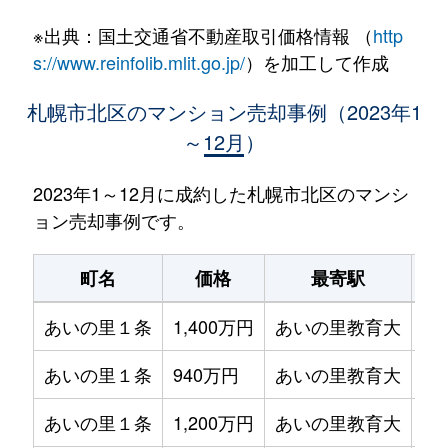
※出典：国土交通省不動産取引価格情報 （
http
s://www.reinfolib.mlit.go.jp/
）を加工して作成
札幌市北区のマンション売却事例（2023年1
～12月）
2023年1～12月に成約した札幌市北区のマンシ
ョン売却事例です。
町名
価格
最寄駅
あいの里１条
1,400万円
あいの里教育大
徒
あいの里１条
940万円
あいの里教育大
徒
あいの里１条
1,200万円
あいの里教育大
徒