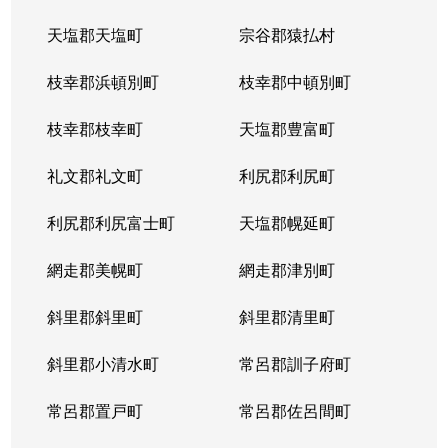
天塩郡天塩町
宗谷郡猿払村
北３４条西
4,100万円
北34条
徒
枝幸郡浜頓別町
枝幸郡中頓別町
北３４条西
580万円
北34条
徒
枝幸郡枝幸町
天塩郡豊富町
北３４条西
2,000万円
北34条
徒
礼文郡礼文町
利尻郡利尻町
北３４条西
470万円
北34条
徒
利尻郡利尻富士町
天塩郡幌延町
北３４条西
490万円
北34条
徒
網走郡美幌町
網走郡津別町
北３４条西
300万円
北34条
徒
斜里郡斜里町
斜里郡清里町
北３５条西
1,700万円
北34条
徒
斜里郡小清水町
常呂郡訓子府町
北３５条西
2,200万円
北34条
徒
常呂郡置戸町
常呂郡佐呂間町
北３６条西
670万円
麻生
徒