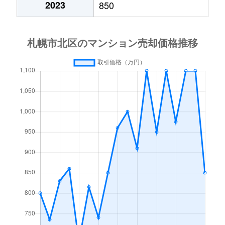
2023
850
あいの里２条
600万円
あいの里教育大
徒
あいの里２条
160万円
あいの里教育大
徒
あいの里３条
1,300万円
あいの里教育大
徒
あいの里３条
700万円
あいの里公園
徒
麻生町
2,200万円
麻生
徒
北６条西
1,200万円
札幌(ＪＲ)
徒
北７条西
610万円
札幌(ＪＲ)
徒
北７条西
2,300万円
札幌(ＪＲ)
徒
北７条西
4,000万円
札幌(ＪＲ)
徒