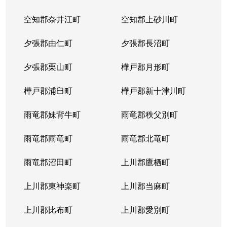
北２３条西
1,700万円
北24条
徒
空知郡奈井江町
空知郡上砂川町
北２４条西
1,700万円
北24条
徒
夕張郡由仁町
夕張郡長沼町
北２５条西
2,500万円
北24条
徒
夕張郡栗山町
樺戸郡月形町
北２９条西
950万円
北34条
徒
樺戸郡浦臼町
樺戸郡新十津川町
北２９条西
2,500万円
北34条
徒
雨竜郡妹背牛町
雨竜郡秩父別町
北２９条西
460万円
北34条
徒
雨竜郡雨竜町
雨竜郡北竜町
北２９条西
630万円
北34条
徒
雨竜郡沼田町
上川郡鷹栖町
北２９条西
2,500万円
北34条
徒
上川郡東神楽町
上川郡当麻町
北３１条西
1,700万円
北34条
徒
上川郡比布町
上川郡愛別町