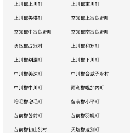
北３１条西
1,000万円
北34条
徒
上川郡上川町
上川郡東川町
北３１条西
1,700万円
北34条
徒
上川郡美瑛町
空知郡上富良野町
北３１条西
970万円
北34条
徒
空知郡中富良野町
空知郡南富良野町
北３１条西
1,400万円
北34条
徒
勇払郡占冠村
上川郡和寒町
北３１条西
500万円
北34条
徒
上川郡剣淵町
上川郡下川町
北３２条西
700万円
北34条
徒
中川郡美深町
中川郡音威子府村
北３３条西
1,300万円
北34条
徒
中川郡中川町
雨竜郡幌加内町
北３３条西
3,200万円
北34条
徒
増毛郡増毛町
留萌郡小平町
北３４条西
苫前郡苫前町
1,800万円
苫前郡羽幌町
北34条
徒
苫前郡初山別村
天塩郡遠別町
北３４条西
600万円
北34条
徒