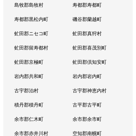
島牧郡島牧村
寿都郡寿都町
北２０条西
150万円
北18条
徒
寿都郡黒松内町
磯谷郡蘭越町
北２１条西
400万円
北24条
徒
虻田郡ニセコ町
虻田郡真狩村
北２２条西
1,300万円
北24条
徒
虻田郡留寿都村
虻田郡喜茂別町
北２２条西
290万円
北24条
徒
虻田郡京極町
虻田郡倶知安町
北２３条西
290万円
北24条
徒
岩内郡共和町
岩内郡岩内町
北２３条西
390万円
北24条
徒
古宇郡泊村
古宇郡神恵内村
北２３条西
300万円
北24条
徒
積丹郡積丹町
古平郡古平町
北２３条西
340万円
北24条
徒
余市郡仁木町
余市郡余市町
北２３条西
2,100万円
北24条
徒
余市郡赤井川村
空知郡南幌町