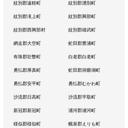
紋別郡遠軽町
紋別郡湧別町
北３６条西
1,800万円
麻生
徒
紋別郡滝上町
紋別郡興部町
北３６条西
2,700万円
麻生
徒
紋別郡西興部村
紋別郡雄武町
北３６条西
2,700万円
麻生
徒
網走郡大空町
虻田郡豊浦町
北３７条西
3,200万円
麻生
徒
有珠郡壮瞥町
白老郡白老町
北３７条西
1,100万円
麻生
徒
勇払郡厚真町
虻田郡洞爺湖町
北３７条西
2,700万円
麻生
徒
勇払郡安平町
勇払郡むかわ町
北３７条西
3,400万円
麻生
徒
沙流郡日高町
沙流郡平取町
北３８条西
2,600万円
麻生
徒
新冠郡新冠町
浦河郡浦河町
北３８条西
3,600万円
麻生
徒
様似郡様似町
幌泉郡えりも町