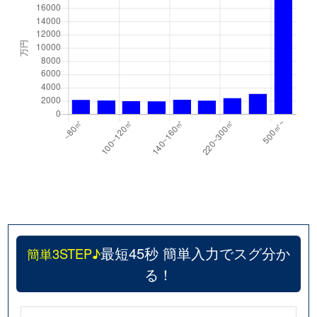
最短45秒 簡単入力でスグ分か
簡単3STEP♪
る！