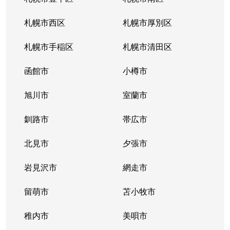
北１０条西
4,200万円
札幌(ＪＲ)
徒
札幌市西区
札幌市厚別区
北１１条西
450万円
北12条
徒
札幌市手稲区
札幌市清田区
北１１条西
400万円
北12条
徒
函館市
小樽市
北１１条西
450万円
北12条
徒
旭川市
室蘭市
北１１条西
290万円
北12条
徒
釧路市
帯広市
北１１条西
380万円
北12条
徒
北見市
夕張市
北１１条西
530万円
北12条
徒
岩見沢市
網走市
北１１条西
留萌市
400万円
苫小牧市
北12条
徒
稚内市
美唄市
北１１条西
3,500万円
北12条
徒