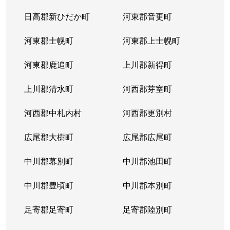
北３８条西
2,900万円
麻生
徒
日高郡新ひだか町
河東郡音更町
北３９条西
2,400万円
麻生
徒
河東郡士幌町
河東郡上士幌町
北３９条西
3,300万円
麻生
徒
河東郡鹿追町
上川郡新得町
北４０条西
850万円
麻生
徒
上川郡清水町
河西郡芽室町
篠路７条
850万円
篠路
徒
河西郡中札内村
河西郡更別村
新川１条
1,700万円
新川(北海道)
徒
広尾郡大樹町
広尾郡広尾町
新川２条
2,000万円
新川(北海道)
徒
中川郡幕別町
中川郡池田町
新川２条
1,100万円
新川(北海道)
徒
中川郡豊頃町
中川郡本別町
新川３条
1,500万円
新川(北海道)
徒
足寄郡足寄町
足寄郡陸別町
新川４条
700万円
北24条
徒