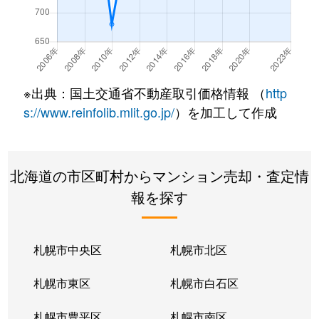
北７条西
490万円
札幌(ＪＲ)
徒
北７条西
3,200万円
札幌(ＪＲ)
徒
北７条西
600万円
札幌(ＪＲ)
徒
※出典：国土交通省不動産取引価格情報 （
http
北８条西
280万円
札幌(ＪＲ)
徒
s://www.reinfolib.mlit.go.jp/
）を加工して作成
北８条西
200万円
札幌(ＪＲ)
徒
北海道の市区町村からマンション売却・査定情
北８条西
150万円
札幌(ＪＲ)
徒
報を探す
北８条西
230万円
札幌(ＪＲ)
徒
北８条西
140万円
札幌(ＪＲ)
徒
札幌市中央区
札幌市北区
北８条西
150万円
札幌(ＪＲ)
徒
札幌市東区
札幌市白石区
北１０条西
3,500万円
北12条
徒
札幌市豊平区
札幌市南区