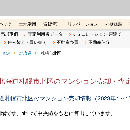
ーズ株式会社（東証グロース上
初めての方へ
ビスです 証券コード：4445
バック
土地活用
賃貸管理
リノベーション
外壁塗装
ライン講座
リビンマガジンBiz
不動産売却ご相談デスク
別売却事例
査定利用者データ
シミュレーション 戸建て
住み替え・買い替え
不動産売買
不動産仲介
・査定
北海道
札幌市北区
北海道札幌市北区のマンション売却・査
道札幌市北区のマンション売却情報（2023年1～1
相場です。すべて中央値をもとに算出しています。