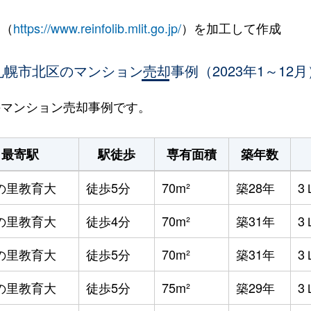
 （
https://www.reinfolib.mlit.go.jp/
）を加工して作成
札幌市北区のマンション売却事例（2023年1～12月
区のマンション売却事例です。
最寄駅
駅徒歩
専有面積
築年数
の里教育大
徒歩5分
70m²
築28年
3
の里教育大
徒歩4分
70m²
築31年
3
の里教育大
徒歩5分
70m²
築31年
3
の里教育大
徒歩5分
75m²
築29年
3