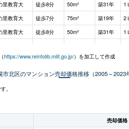
の里教育大
徒歩8分
50m²
築31年
1
の里教育大
徒歩7分
75m²
築19年
2
の里教育大
徒歩8分
50m²
築31年
1
の里教育大
徒歩8分
50m²
築31年
1
（
https://www.reinfolib.mlit.go.jp/
）を加工して作成
の里教育大
徒歩7分
55m²
築19年
1
の里教育大
幌市北区のマンション売却価格推移（2005～2023
徒歩8分
115m²
築31年
4
の里教育大
徒歩8分
60m²
築31年
2
です。
の里教育大
徒歩7分
55m²
築19年
1
の里教育大
徒歩7分
55m²
築19年
1
売却価格
の里教育大
徒歩7分
50m²
築19年
1