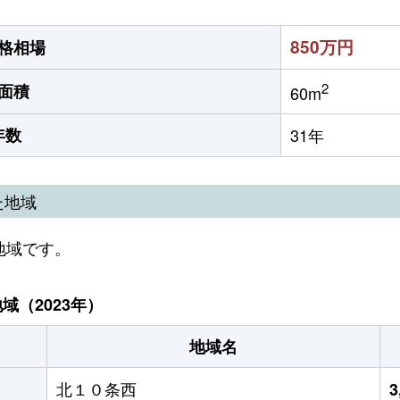
850万円
格相場
2
面積
60m
年数
31年
た地域
地域です。
（2023年）
地域名
北１０条西
3