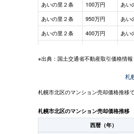
あいの里２条
100万円
あい
あいの里２条
950万円
あい
あいの里２条
400万円
あい
あいの里２条
550万円
あい
※出典：国土交通省不動産取引価格情報
あいの里２条
400万円
あい
あいの里２条
1,800万円
あい
札
あいの里２条
720万円
あい
札幌市北区のマンション売却価格推移
あいの里２条
550万円
あい
札幌市北区のマンション売却価格推移
あいの里２条
200万円
あい
西暦（年）
あいの里２条
150万円
あい