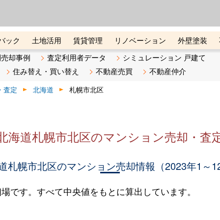
ーズ株式会社（東証グロース上
初めての方へ
ビスです 証券コード：4445
バック
土地活用
賃貸管理
リノベーション
外壁塗装
ライン講座
リビンマガジンBiz
不動産売却ご相談デスク
別売却事例
査定利用者データ
シミュレーション 戸建て
住み替え・買い替え
不動産売買
不動産仲介
・査定
北海道
札幌市北区
北海道札幌市北区のマンション売却・査
道札幌市北区のマンション売却情報（2023年1～1
相場です。すべて中央値をもとに算出しています。