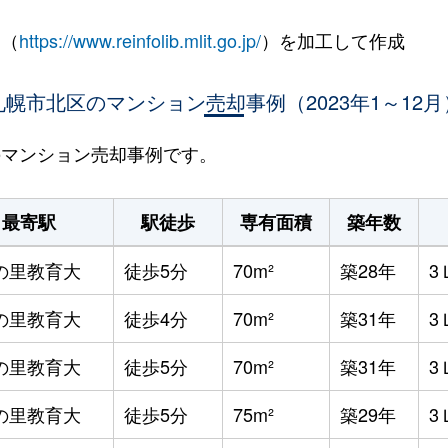
 （
https://www.reinfolib.mlit.go.jp/
）を加工して作成
札幌市北区のマンション売却事例（2023年1～12月
区のマンション売却事例です。
最寄駅
駅徒歩
専有面積
築年数
の里教育大
徒歩5分
70m²
築28年
3
の里教育大
徒歩4分
70m²
築31年
3
の里教育大
徒歩5分
70m²
築31年
3
の里教育大
徒歩5分
75m²
築29年
3