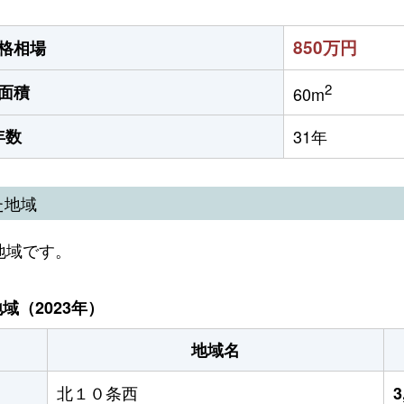
850万円
格相場
2
面積
60m
年数
31年
た地域
地域です。
（2023年）
地域名
北１０条西
3