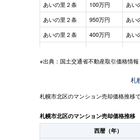
あいの里２条
100万円
あい
あいの里２条
950万円
あい
あいの里２条
400万円
あい
あいの里２条
550万円
あい
※出典：国土交通省不動産取引価格情報
あいの里２条
400万円
あい
あいの里２条
1,800万円
あい
札
あいの里２条
720万円
あい
札幌市北区のマンション売却価格推移
あいの里２条
550万円
あい
札幌市北区のマンション売却価格推移
あいの里２条
200万円
あい
西暦（年）
あいの里２条
150万円
あい