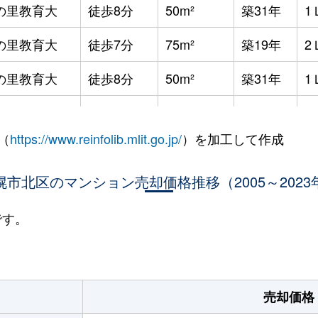
の里教育大
徒歩8分
50m²
築31年
1
の里教育大
徒歩7分
75m²
築19年
2
の里教育大
徒歩8分
50m²
築31年
1
の里教育大
徒歩8分
50m²
築31年
1
（
https://www.reinfolib.mlit.go.jp/
）を加工して作成
の里教育大
徒歩7分
55m²
築19年
1
の里教育大
幌市北区のマンション売却価格推移（2005～2023
徒歩8分
115m²
築31年
4
の里教育大
徒歩8分
60m²
築31年
2
です。
の里教育大
徒歩7分
55m²
築19年
1
の里教育大
徒歩7分
55m²
築19年
1
売却価格
の里教育大
徒歩7分
50m²
築19年
1