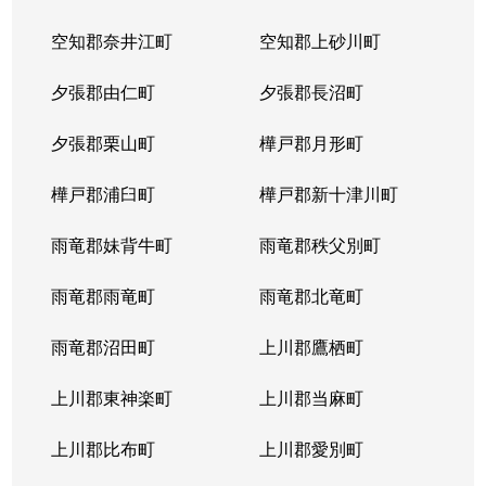
北２３条西
1,700万円
北24条
徒
空知郡奈井江町
空知郡上砂川町
北２４条西
1,700万円
北24条
徒
夕張郡由仁町
夕張郡長沼町
北２５条西
2,500万円
北24条
徒
夕張郡栗山町
樺戸郡月形町
北２９条西
950万円
北34条
徒
樺戸郡浦臼町
樺戸郡新十津川町
北２９条西
2,500万円
北34条
徒
雨竜郡妹背牛町
雨竜郡秩父別町
北２９条西
460万円
北34条
徒
雨竜郡雨竜町
雨竜郡北竜町
北２９条西
630万円
北34条
徒
雨竜郡沼田町
上川郡鷹栖町
北２９条西
2,500万円
北34条
徒
上川郡東神楽町
上川郡当麻町
北３１条西
1,700万円
北34条
徒
上川郡比布町
上川郡愛別町