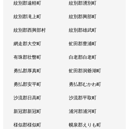
紋別郡遠軽町
紋別郡湧別町
北３６条西
1,800万円
麻生
徒
紋別郡滝上町
紋別郡興部町
北３６条西
2,700万円
麻生
徒
紋別郡西興部村
紋別郡雄武町
北３６条西
2,700万円
麻生
徒
網走郡大空町
虻田郡豊浦町
北３７条西
3,200万円
麻生
徒
有珠郡壮瞥町
白老郡白老町
北３７条西
1,100万円
麻生
徒
勇払郡厚真町
虻田郡洞爺湖町
北３７条西
2,700万円
麻生
徒
勇払郡安平町
勇払郡むかわ町
北３７条西
3,400万円
麻生
徒
沙流郡日高町
沙流郡平取町
北３８条西
2,600万円
麻生
徒
新冠郡新冠町
浦河郡浦河町
北３８条西
3,600万円
麻生
徒
様似郡様似町
幌泉郡えりも町