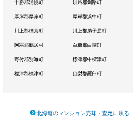
十勝郡浦幌町
釧路郡釧路町
新琴似５条
1,400万円
麻生
徒
厚岸郡厚岸町
厚岸郡浜中町
新琴似５条
3,000万円
麻生
徒
川上郡標茶町
川上郡弟子屈町
新琴似７条
1,000万円
麻生
徒
阿寒郡鶴居村
白糠郡白糠町
新琴似８条
1,400万円
麻生
徒
野付郡別海町
標津郡中標津町
新琴似８条
960万円
麻生
徒
標津郡標津町
目梨郡羅臼町
新琴似８条
350万円
麻生
徒
新琴似８条
520万円
麻生
徒
北海道のマンション売却・査定に戻る
新琴似９条
1,000万円
麻生
徒
新琴似９条
820万円
麻生
徒