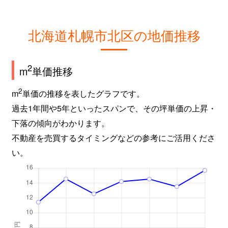
新琴似９条
2,800万円
麻生
徒
北海道札幌市北区の地価推移
屯田６条
980万円
麻生
徒
百合が原
2,400万円
百合が原
徒
2
m
単価推移
百合が原
1,500万円
百合が原
徒
2
m
単価の推移を表したグラフです。
過去1年間や5年といったスパンで、その坪単価の上昇・
百合が原
780万円
百合が原
徒
下落の傾向がわかります。
百合が原
1,100万円
百合が原
徒
不動産を売買するタイミングなどの参考にご活用くださ
い。