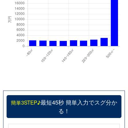
最短45秒 簡単入力でスグ分か
簡単3STEP♪
る！