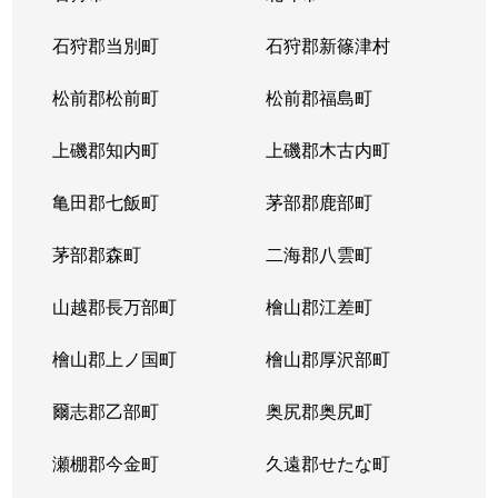
北１４条西
4,400万円
北12条
徒
石狩郡当別町
石狩郡新篠津村
北１４条西
570万円
北12条
徒
松前郡松前町
松前郡福島町
北１５条西
1,500万円
北18条
徒
上磯郡知内町
上磯郡木古内町
北１７条西
530万円
北18条
徒
亀田郡七飯町
茅部郡鹿部町
北１７条西
1,500万円
北18条
徒
茅部郡森町
二海郡八雲町
北１７条西
500万円
北18条
徒
山越郡長万部町
檜山郡江差町
北１７条西
3,500万円
北18条
徒
檜山郡上ノ国町
檜山郡厚沢部町
北１８条西
250万円
北18条
徒
爾志郡乙部町
奥尻郡奥尻町
北１９条西
410万円
北18条
徒
瀬棚郡今金町
久遠郡せたな町
北１９条西
380万円
北18条
徒