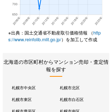
北７条西
490万円
札幌(ＪＲ)
徒
北７条西
3,200万円
札幌(ＪＲ)
徒
北７条西
600万円
札幌(ＪＲ)
徒
※出典：国土交通省不動産取引価格情報 （
http
北８条西
280万円
札幌(ＪＲ)
徒
s://www.reinfolib.mlit.go.jp/
）を加工して作成
北８条西
200万円
札幌(ＪＲ)
徒
北海道の市区町村からマンション売却・査定情
北８条西
150万円
札幌(ＪＲ)
徒
報を探す
北８条西
230万円
札幌(ＪＲ)
徒
北８条西
140万円
札幌(ＪＲ)
徒
札幌市中央区
札幌市北区
北８条西
150万円
札幌(ＪＲ)
徒
札幌市東区
札幌市白石区
北１０条西
3,500万円
北12条
徒
札幌市豊平区
札幌市南区