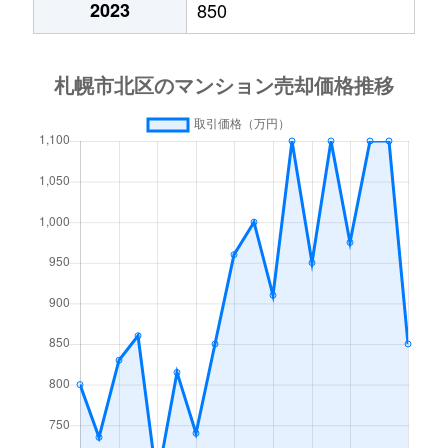
2023
850
あいの里２条
600万円
あいの里教育大
徒
あいの里２条
160万円
あいの里教育大
徒
あいの里３条
1,300万円
あいの里教育大
徒
あいの里３条
700万円
あいの里公園
徒
麻生町
2,200万円
麻生
徒
北６条西
1,200万円
札幌(ＪＲ)
徒
北７条西
610万円
札幌(ＪＲ)
徒
北７条西
2,300万円
札幌(ＪＲ)
徒
北７条西
4,000万円
札幌(ＪＲ)
徒