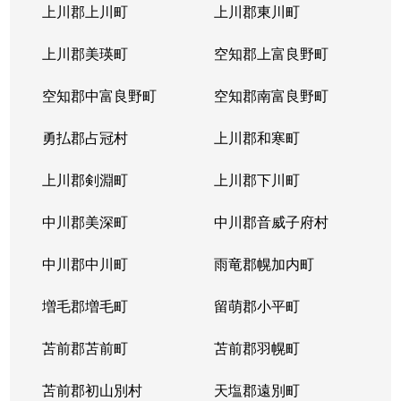
北３１条西
1,000万円
北34条
徒
上川郡上川町
上川郡東川町
北３１条西
1,700万円
北34条
徒
上川郡美瑛町
空知郡上富良野町
北３１条西
970万円
北34条
徒
空知郡中富良野町
空知郡南富良野町
北３１条西
1,400万円
北34条
徒
勇払郡占冠村
上川郡和寒町
北３１条西
500万円
北34条
徒
上川郡剣淵町
上川郡下川町
北３２条西
700万円
北34条
徒
中川郡美深町
中川郡音威子府村
北３３条西
1,300万円
北34条
徒
中川郡中川町
雨竜郡幌加内町
北３３条西
3,200万円
北34条
徒
増毛郡増毛町
留萌郡小平町
北３４条西
苫前郡苫前町
1,800万円
苫前郡羽幌町
北34条
徒
苫前郡初山別村
天塩郡遠別町
北３４条西
600万円
北34条
徒