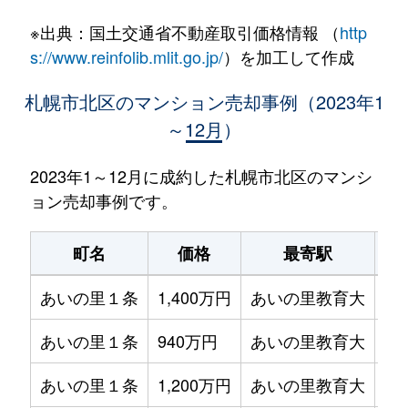
※出典：国土交通省不動産取引価格情報 （
http
s://www.reinfolib.mlit.go.jp/
）を加工して作成
札幌市北区のマンション売却事例（2023年1
～12月）
2023年1～12月に成約した札幌市北区のマンシ
ョン売却事例です。
町名
価格
最寄駅
あいの里１条
1,400万円
あいの里教育大
徒
あいの里１条
940万円
あいの里教育大
徒
あいの里１条
1,200万円
あいの里教育大
徒