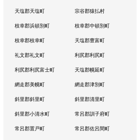
天塩郡天塩町
宗谷郡猿払村
北３４条西
4,100万円
北34条
徒
枝幸郡浜頓別町
枝幸郡中頓別町
北３４条西
580万円
北34条
徒
枝幸郡枝幸町
天塩郡豊富町
北３４条西
2,000万円
北34条
徒
礼文郡礼文町
利尻郡利尻町
北３４条西
470万円
北34条
徒
利尻郡利尻富士町
天塩郡幌延町
北３４条西
490万円
北34条
徒
網走郡美幌町
網走郡津別町
北３４条西
300万円
北34条
徒
斜里郡斜里町
斜里郡清里町
北３５条西
1,700万円
北34条
徒
斜里郡小清水町
常呂郡訓子府町
北３５条西
2,200万円
北34条
徒
常呂郡置戸町
常呂郡佐呂間町
北３６条西
670万円
麻生
徒