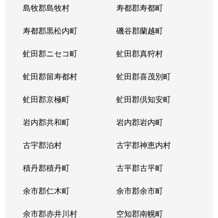
島牧郡島牧村
寿都郡寿都町
北２０条西
150万円
北18条
徒
寿都郡黒松内町
磯谷郡蘭越町
北２１条西
400万円
北24条
徒
虻田郡ニセコ町
虻田郡真狩村
北２２条西
1,300万円
北24条
徒
虻田郡留寿都村
虻田郡喜茂別町
北２２条西
290万円
北24条
徒
虻田郡京極町
虻田郡倶知安町
北２３条西
290万円
北24条
徒
岩内郡共和町
岩内郡岩内町
北２３条西
390万円
北24条
徒
古宇郡泊村
古宇郡神恵内村
北２３条西
300万円
北24条
徒
積丹郡積丹町
古平郡古平町
北２３条西
340万円
北24条
徒
余市郡仁木町
余市郡余市町
北２３条西
2,100万円
北24条
徒
余市郡赤井川村
空知郡南幌町