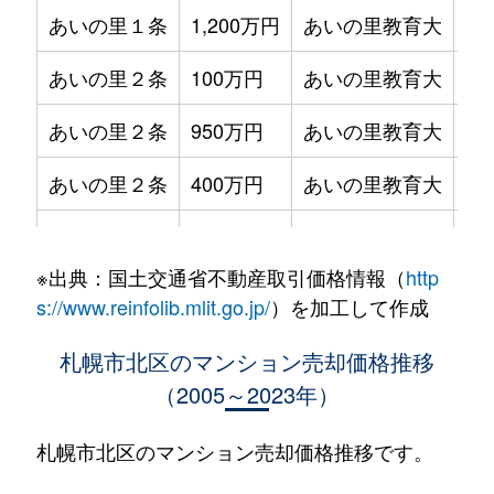
あいの里１条
1,200万円
あいの里教育大
徒
あいの里２条
100万円
あいの里教育大
徒
あいの里２条
950万円
あいの里教育大
徒
あいの里２条
400万円
あいの里教育大
徒
あいの里２条
550万円
あいの里教育大
徒
※出典：国土交通省不動産取引価格情報（
http
あいの里２条
400万円
あいの里教育大
徒
s://www.reinfolib.mlit.go.jp/
）を加工して作成
あいの里２条
1,800万円
あいの里教育大
徒
札幌市北区のマンション売却価格推移
（2005～2023年）
あいの里２条
720万円
あいの里教育大
徒
あいの里２条
550万円
あいの里教育大
徒
札幌市北区のマンション売却価格推移です。