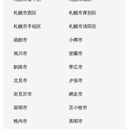
北１０条西
4,200万円
札幌(ＪＲ)
徒
札幌市西区
札幌市厚別区
北１１条西
450万円
北12条
徒
札幌市手稲区
札幌市清田区
北１１条西
400万円
北12条
徒
函館市
小樽市
北１１条西
450万円
北12条
徒
旭川市
室蘭市
北１１条西
290万円
北12条
徒
釧路市
帯広市
北１１条西
380万円
北12条
徒
北見市
夕張市
北１１条西
530万円
北12条
徒
岩見沢市
網走市
北１１条西
留萌市
400万円
苫小牧市
北12条
徒
稚内市
美唄市
北１１条西
3,500万円
北12条
徒