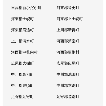
北３８条西
2,900万円
麻生
徒
日高郡新ひだか町
河東郡音更町
北３９条西
2,400万円
麻生
徒
河東郡士幌町
河東郡上士幌町
北３９条西
3,300万円
麻生
徒
河東郡鹿追町
上川郡新得町
北４０条西
850万円
麻生
徒
上川郡清水町
河西郡芽室町
篠路７条
850万円
篠路
徒
河西郡中札内村
河西郡更別村
新川１条
1,700万円
新川(北海道)
徒
広尾郡大樹町
広尾郡広尾町
新川２条
2,000万円
新川(北海道)
徒
中川郡幕別町
中川郡池田町
新川２条
1,100万円
新川(北海道)
徒
中川郡豊頃町
中川郡本別町
新川３条
1,500万円
新川(北海道)
徒
足寄郡足寄町
足寄郡陸別町
新川４条
700万円
北24条
徒