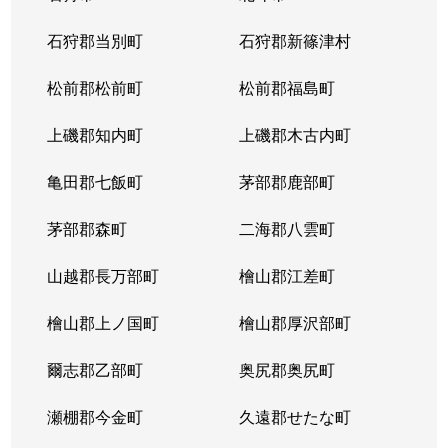
北１４条西
4,400万円
北12条
徒
石狩郡当別町
石狩郡新篠津村
北１４条西
570万円
北12条
徒
松前郡松前町
松前郡福島町
北１５条西
1,500万円
北18条
徒
上磯郡知内町
上磯郡木古内町
北１７条西
530万円
北18条
徒
亀田郡七飯町
茅部郡鹿部町
北１７条西
1,500万円
北18条
徒
茅部郡森町
二海郡八雲町
北１７条西
500万円
北18条
徒
山越郡長万部町
檜山郡江差町
北１７条西
3,500万円
北18条
徒
檜山郡上ノ国町
檜山郡厚沢部町
北１８条西
250万円
北18条
徒
爾志郡乙部町
奥尻郡奥尻町
北１９条西
410万円
北18条
徒
瀬棚郡今金町
久遠郡せたな町
北１９条西
380万円
北18条
徒