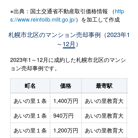
※出典：国土交通省不動産取引価格情報 （
http
s://www.reinfolib.mlit.go.jp/
）を加工して作成
札幌市北区のマンション売却事例（2023年1
～12月）
2023年1～12月に成約した札幌市北区のマンシ
ョン売却事例です。
町名
価格
最寄駅
あいの里１条
1,400万円
あいの里教育大
徒
あいの里１条
940万円
あいの里教育大
徒
あいの里１条
1,200万円
あいの里教育大
徒