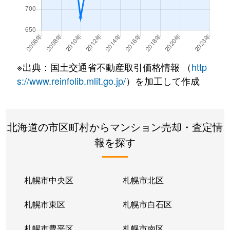
北７条西
490万円
札幌(ＪＲ)
徒
北７条西
3,200万円
札幌(ＪＲ)
徒
北７条西
600万円
札幌(ＪＲ)
徒
※出典：国土交通省不動産取引価格情報 （
http
北８条西
280万円
札幌(ＪＲ)
徒
s://www.reinfolib.mlit.go.jp/
）を加工して作成
北８条西
200万円
札幌(ＪＲ)
徒
北海道の市区町村からマンション売却・査定情
北８条西
150万円
札幌(ＪＲ)
徒
報を探す
北８条西
230万円
札幌(ＪＲ)
徒
北８条西
140万円
札幌(ＪＲ)
徒
札幌市中央区
札幌市北区
北８条西
150万円
札幌(ＪＲ)
徒
札幌市東区
札幌市白石区
北１０条西
3,500万円
北12条
徒
札幌市豊平区
札幌市南区