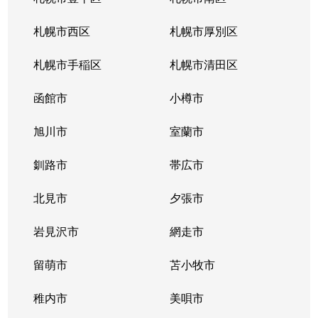
北１０条西
4,200万円
札幌(ＪＲ)
徒
札幌市西区
札幌市厚別区
北１１条西
450万円
北12条
徒
札幌市手稲区
札幌市清田区
北１１条西
400万円
北12条
徒
函館市
小樽市
北１１条西
450万円
北12条
徒
旭川市
室蘭市
北１１条西
290万円
北12条
徒
釧路市
帯広市
北１１条西
380万円
北12条
徒
北見市
夕張市
北１１条西
530万円
北12条
徒
岩見沢市
網走市
北１１条西
留萌市
400万円
苫小牧市
北12条
徒
稚内市
美唄市
北１１条西
3,500万円
北12条
徒