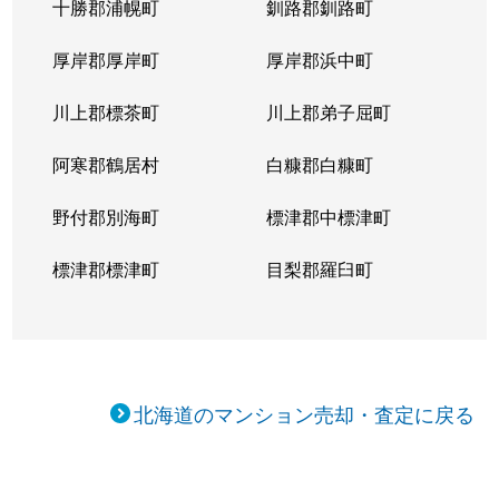
十勝郡浦幌町
釧路郡釧路町
新琴似５条
1,400万円
麻生
徒
厚岸郡厚岸町
厚岸郡浜中町
新琴似５条
3,000万円
麻生
徒
川上郡標茶町
川上郡弟子屈町
新琴似７条
1,000万円
麻生
徒
阿寒郡鶴居村
白糠郡白糠町
新琴似８条
1,400万円
麻生
徒
野付郡別海町
標津郡中標津町
新琴似８条
960万円
麻生
徒
標津郡標津町
目梨郡羅臼町
新琴似８条
350万円
麻生
徒
新琴似８条
520万円
麻生
徒
北海道のマンション売却・査定に戻る
新琴似９条
1,000万円
麻生
徒
新琴似９条
820万円
麻生
徒