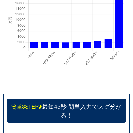
最短45秒 簡単入力でスグ分か
簡単3STEP♪
る！