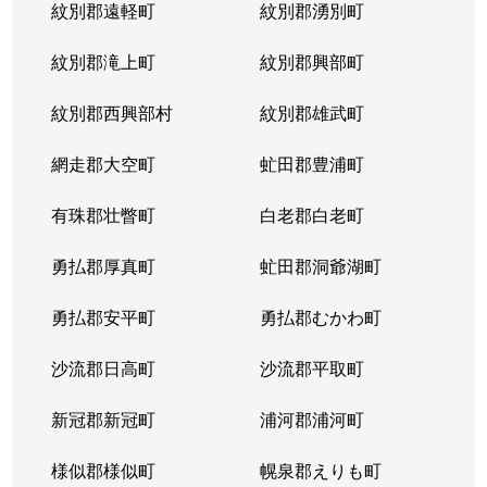
紋別郡遠軽町
紋別郡湧別町
北３６条西
1,800万円
麻生
徒
紋別郡滝上町
紋別郡興部町
北３６条西
2,700万円
麻生
徒
紋別郡西興部村
紋別郡雄武町
北３６条西
2,700万円
麻生
徒
網走郡大空町
虻田郡豊浦町
北３７条西
3,200万円
麻生
徒
有珠郡壮瞥町
白老郡白老町
北３７条西
1,100万円
麻生
徒
勇払郡厚真町
虻田郡洞爺湖町
北３７条西
2,700万円
麻生
徒
勇払郡安平町
勇払郡むかわ町
北３７条西
3,400万円
麻生
徒
沙流郡日高町
沙流郡平取町
北３８条西
2,600万円
麻生
徒
新冠郡新冠町
浦河郡浦河町
北３８条西
3,600万円
麻生
徒
様似郡様似町
幌泉郡えりも町