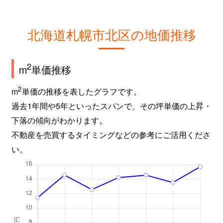
新琴似９条
2,800万円
麻生
徒
北海道札幌市北区の地価推移
屯田６条
980万円
麻生
徒
百合が原
2,400万円
百合が原
徒
2
m
単価推移
百合が原
1,500万円
百合が原
徒
2
m
単価の推移を表したグラフです。
過去1年間や5年といったスパンで、その坪単価の上昇・
百合が原
780万円
百合が原
徒
下落の傾向がわかります。
百合が原
1,100万円
百合が原
徒
不動産を売買するタイミングなどの参考にご活用くださ
い。