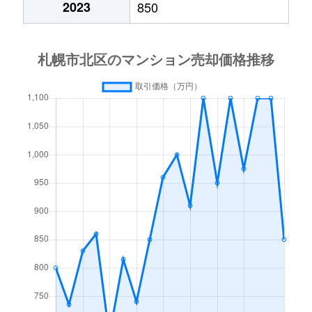
2023
850
あいの里２条
600万円
あいの里教育大
徒
あいの里２条
160万円
あいの里教育大
徒
あいの里３条
1,300万円
あいの里教育大
徒
あいの里３条
700万円
あいの里公園
徒
麻生町
2,200万円
麻生
徒
北６条西
1,200万円
札幌(ＪＲ)
徒
北７条西
610万円
札幌(ＪＲ)
徒
北７条西
2,300万円
札幌(ＪＲ)
徒
北７条西
4,000万円
札幌(ＪＲ)
徒