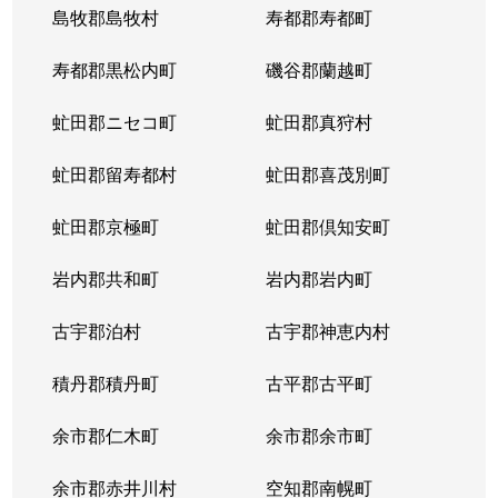
島牧郡島牧村
寿都郡寿都町
北２０条西
150万円
北18条
徒
寿都郡黒松内町
磯谷郡蘭越町
北２１条西
400万円
北24条
徒
虻田郡ニセコ町
虻田郡真狩村
北２２条西
1,300万円
北24条
徒
虻田郡留寿都村
虻田郡喜茂別町
北２２条西
290万円
北24条
徒
虻田郡京極町
虻田郡倶知安町
北２３条西
290万円
北24条
徒
岩内郡共和町
岩内郡岩内町
北２３条西
390万円
北24条
徒
古宇郡泊村
古宇郡神恵内村
北２３条西
300万円
北24条
徒
積丹郡積丹町
古平郡古平町
北２３条西
340万円
北24条
徒
余市郡仁木町
余市郡余市町
北２３条西
2,100万円
北24条
徒
余市郡赤井川村
空知郡南幌町