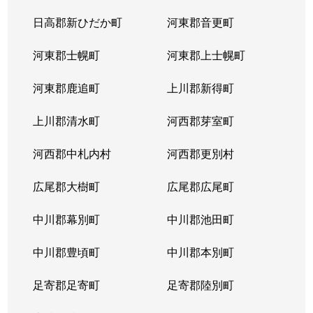
北３８条西
2,900万円
麻生
徒
日高郡新ひだか町
河東郡音更町
北３９条西
2,400万円
麻生
徒
河東郡士幌町
河東郡上士幌町
北３９条西
3,300万円
麻生
徒
河東郡鹿追町
上川郡新得町
北４０条西
850万円
麻生
徒
上川郡清水町
河西郡芽室町
篠路７条
850万円
篠路
徒
河西郡中札内村
河西郡更別村
新川１条
1,700万円
新川(北海道)
徒
広尾郡大樹町
広尾郡広尾町
新川２条
2,000万円
新川(北海道)
徒
中川郡幕別町
中川郡池田町
新川２条
1,100万円
新川(北海道)
徒
中川郡豊頃町
中川郡本別町
新川３条
1,500万円
新川(北海道)
徒
足寄郡足寄町
足寄郡陸別町
新川４条
700万円
北24条
徒