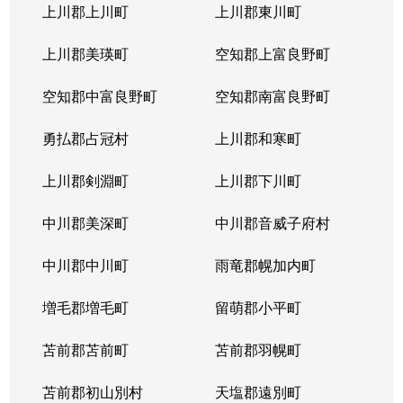
北３１条西
1,000万円
北34条
徒
上川郡上川町
上川郡東川町
北３１条西
1,700万円
北34条
徒
上川郡美瑛町
空知郡上富良野町
北３１条西
970万円
北34条
徒
空知郡中富良野町
空知郡南富良野町
北３１条西
1,400万円
北34条
徒
勇払郡占冠村
上川郡和寒町
北３１条西
500万円
北34条
徒
上川郡剣淵町
上川郡下川町
北３２条西
700万円
北34条
徒
中川郡美深町
中川郡音威子府村
北３３条西
1,300万円
北34条
徒
中川郡中川町
雨竜郡幌加内町
北３３条西
3,200万円
北34条
徒
増毛郡増毛町
留萌郡小平町
北３４条西
苫前郡苫前町
1,800万円
苫前郡羽幌町
北34条
徒
苫前郡初山別村
天塩郡遠別町
北３４条西
600万円
北34条
徒