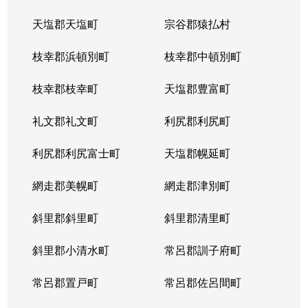
天塩郡天塩町
宗谷郡猿払村
北３４条西
4,100万円
北34条
徒
枝幸郡浜頓別町
枝幸郡中頓別町
北３４条西
580万円
北34条
徒
枝幸郡枝幸町
天塩郡豊富町
北３４条西
2,000万円
北34条
徒
礼文郡礼文町
利尻郡利尻町
北３４条西
470万円
北34条
徒
利尻郡利尻富士町
天塩郡幌延町
北３４条西
490万円
北34条
徒
網走郡美幌町
網走郡津別町
北３４条西
300万円
北34条
徒
斜里郡斜里町
斜里郡清里町
北３５条西
1,700万円
北34条
徒
斜里郡小清水町
常呂郡訓子府町
北３５条西
2,200万円
北34条
徒
常呂郡置戸町
常呂郡佐呂間町
北３６条西
670万円
麻生
徒