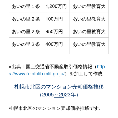
あいの里１条
1,200万円
あいの里教育大
徒
あいの里２条
100万円
あいの里教育大
徒
あいの里２条
950万円
あいの里教育大
徒
あいの里２条
400万円
あいの里教育大
徒
あいの里２条
550万円
あいの里教育大
徒
※出典：国土交通省不動産取引価格情報（
http
あいの里２条
400万円
あいの里教育大
徒
s://www.reinfolib.mlit.go.jp/
）を加工して作成
あいの里２条
1,800万円
あいの里教育大
徒
札幌市北区のマンション売却価格推移
（2005～2023年）
あいの里２条
720万円
あいの里教育大
徒
あいの里２条
550万円
あいの里教育大
徒
札幌市北区のマンション売却価格推移です。