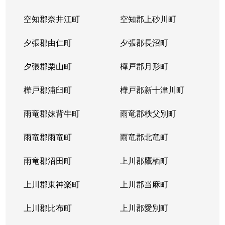
北２３条西
1,700万円
北24条
徒
空知郡奈井江町
空知郡上砂川町
北２４条西
1,700万円
北24条
徒
夕張郡由仁町
夕張郡長沼町
北２５条西
2,500万円
北24条
徒
夕張郡栗山町
樺戸郡月形町
北２９条西
950万円
北34条
徒
樺戸郡浦臼町
樺戸郡新十津川町
北２９条西
2,500万円
北34条
徒
雨竜郡妹背牛町
雨竜郡秩父別町
北２９条西
460万円
北34条
徒
雨竜郡雨竜町
雨竜郡北竜町
北２９条西
630万円
北34条
徒
雨竜郡沼田町
上川郡鷹栖町
北２９条西
2,500万円
北34条
徒
上川郡東神楽町
上川郡当麻町
北３１条西
1,700万円
北34条
徒
上川郡比布町
上川郡愛別町