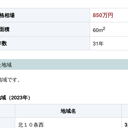
850万円
格相場
2
面積
60m
年数
31年
た地域
地域です。
（2023年）
地域名
北１０条西
3