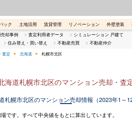
ーズ株式会社（東証グロース上
初めての方へ
ビスです 証券コード：4445
バック
土地活用
賃貸管理
リノベーション
外壁塗装
ライン講座
リビンマガジンBiz
不動産売却ご相談デスク
別売却事例
査定利用者データ
シミュレーション 戸建て
住み替え・買い替え
不動産売買
不動産仲介
・査定
北海道
札幌市北区
北海道札幌市北区のマンション売却・査
道札幌市北区のマンション売却情報（2023年1～1
相場です。すべて中央値をもとに算出しています。