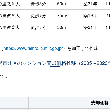
の里教育大
徒歩8分
50m²
築31年
1
の里教育大
徒歩7分
75m²
築19年
2
の里教育大
徒歩8分
50m²
築31年
1
の里教育大
徒歩8分
50m²
築31年
1
（
https://www.reinfolib.mlit.go.jp/
）を加工して作成
の里教育大
徒歩7分
55m²
築19年
1
の里教育大
幌市北区のマンション売却価格推移（2005～2023
徒歩8分
115m²
築31年
4
の里教育大
徒歩8分
60m²
築31年
2
です。
の里教育大
徒歩7分
55m²
築19年
1
の里教育大
徒歩7分
55m²
築19年
1
売却価格
の里教育大
徒歩7分
50m²
築19年
1