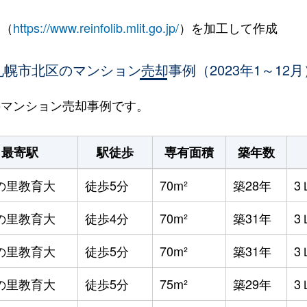
 （
https://www.reinfolib.mlit.go.jp/
）を加工して作成
札幌市北区のマンション売却事例（2023年1～12月
区のマンション売却事例です。
最寄駅
駅徒歩
専有面積
築年数
の里教育大
徒歩5分
70m²
築28年
3
の里教育大
徒歩4分
70m²
築31年
3
の里教育大
徒歩5分
70m²
築31年
3
の里教育大
徒歩5分
75m²
築29年
3