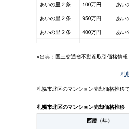
あいの里２条
100万円
あい
あいの里２条
950万円
あい
あいの里２条
400万円
あい
あいの里２条
550万円
あい
※出典：国土交通省不動産取引価格情報
あいの里２条
400万円
あい
あいの里２条
1,800万円
あい
札
あいの里２条
720万円
あい
札幌市北区のマンション売却価格推移
あいの里２条
550万円
あい
札幌市北区のマンション売却価格推移
あいの里２条
200万円
あい
西暦（年）
あいの里２条
150万円
あい