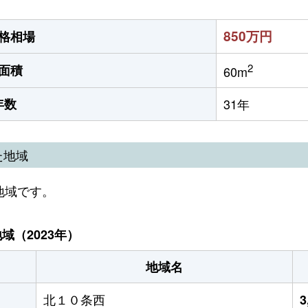
850万円
格相場
2
面積
60m
年数
31年
た地域
地域です。
（2023年）
地域名
北１０条西
3