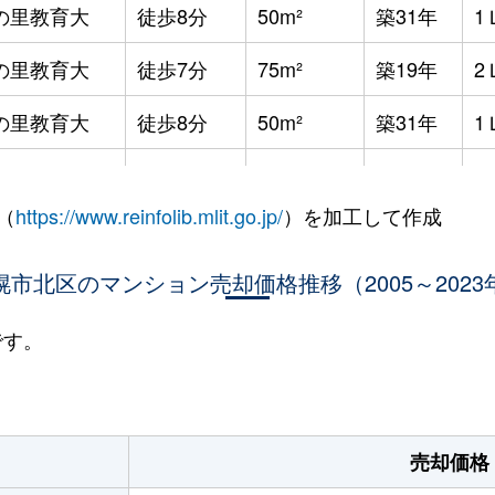
の里教育大
徒歩8分
50m²
築31年
1
の里教育大
徒歩7分
75m²
築19年
2
の里教育大
徒歩8分
50m²
築31年
1
の里教育大
徒歩8分
50m²
築31年
1
（
https://www.reinfolib.mlit.go.jp/
）を加工して作成
の里教育大
徒歩7分
55m²
築19年
1
の里教育大
幌市北区のマンション売却価格推移（2005～2023
徒歩8分
115m²
築31年
4
の里教育大
徒歩8分
60m²
築31年
2
です。
の里教育大
徒歩7分
55m²
築19年
1
の里教育大
徒歩7分
55m²
築19年
1
売却価格
の里教育大
徒歩7分
50m²
築19年
1