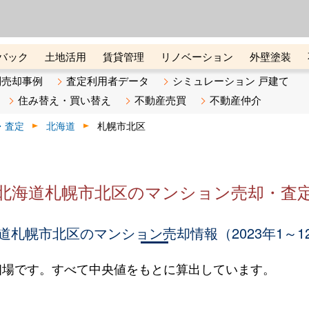
ーズ株式会社（東証グロース上
初めての方へ
ビスです 証券コード：4445
バック
土地活用
賃貸管理
リノベーション
外壁塗装
ライン講座
リビンマガジンBiz
不動産売却ご相談デスク
別売却事例
査定利用者データ
シミュレーション 戸建て
住み替え・買い替え
不動産売買
不動産仲介
・査定
北海道
札幌市北区
北海道札幌市北区のマンション売却・査
道札幌市北区のマンション売却情報（2023年1～1
相場です。すべて中央値をもとに算出しています。