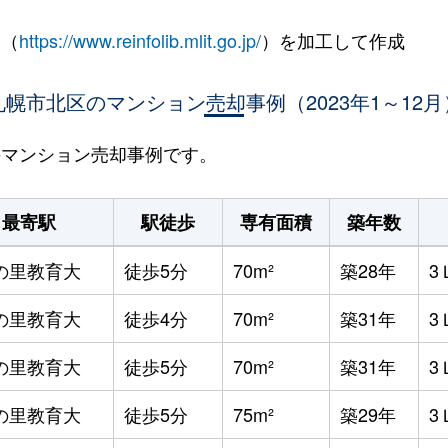
 （
https://www.reinfolib.mlit.go.jp/
）を加工して作成
札幌市北区のマンション売却事例（2023年1～12月
区のマンション売却事例です。
最寄駅
駅徒歩
専有面積
築年数
の里教育大
徒歩5分
70m²
築28年
3
の里教育大
徒歩4分
70m²
築31年
3
の里教育大
徒歩5分
70m²
築31年
3
の里教育大
徒歩5分
75m²
築29年
3