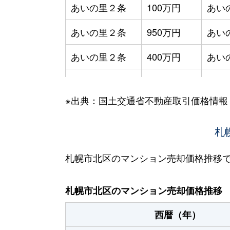
あいの里２条
100万円
あい
あいの里２条
950万円
あい
あいの里２条
400万円
あい
あいの里２条
550万円
あい
※出典：国土交通省不動産取引価格情報
あいの里２条
400万円
あい
あいの里２条
1,800万円
あい
札
あいの里２条
720万円
あい
札幌市北区のマンション売却価格推移
あいの里２条
550万円
あい
札幌市北区のマンション売却価格推移
あいの里２条
200万円
あい
西暦（年）
あいの里２条
150万円
あい