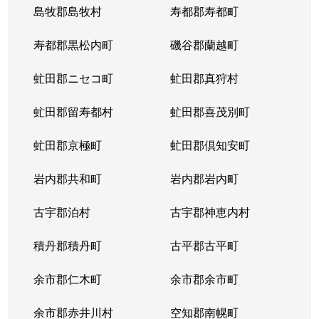
島牧郡島牧村
寿都郡寿都町
北２０条西
150万円
北18条
徒
寿都郡黒松内町
磯谷郡蘭越町
北２１条西
400万円
北24条
徒
虻田郡ニセコ町
虻田郡真狩村
北２２条西
1,300万円
北24条
徒
虻田郡留寿都村
虻田郡喜茂別町
北２２条西
290万円
北24条
徒
虻田郡京極町
虻田郡倶知安町
北２３条西
290万円
北24条
徒
岩内郡共和町
岩内郡岩内町
北２３条西
390万円
北24条
徒
古宇郡泊村
古宇郡神恵内村
北２３条西
300万円
北24条
徒
積丹郡積丹町
古平郡古平町
北２３条西
340万円
北24条
徒
余市郡仁木町
余市郡余市町
北２３条西
2,100万円
北24条
徒
余市郡赤井川村
空知郡南幌町