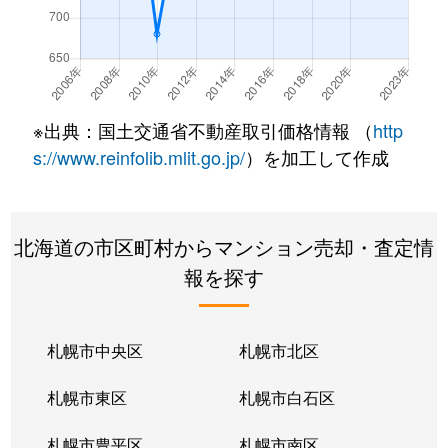
北７条西
490万円
札幌(ＪＲ)
徒
北７条西
3,200万円
札幌(ＪＲ)
徒
北７条西
600万円
札幌(ＪＲ)
徒
※出典：国土交通省不動産取引価格情報 （
http
北８条西
280万円
札幌(ＪＲ)
徒
s://www.reinfolib.mlit.go.jp/
）を加工して作成
北８条西
200万円
札幌(ＪＲ)
徒
北海道の市区町村からマンション売却・査定情
北８条西
150万円
札幌(ＪＲ)
徒
報を探す
北８条西
230万円
札幌(ＪＲ)
徒
北８条西
140万円
札幌(ＪＲ)
徒
札幌市中央区
札幌市北区
北８条西
150万円
札幌(ＪＲ)
徒
札幌市東区
札幌市白石区
北１０条西
3,500万円
北12条
徒
札幌市豊平区
札幌市南区