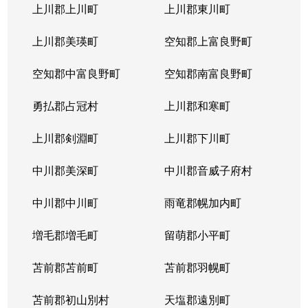
北３１条西
1,000万円
北34条
徒
上川郡上川町
上川郡東川町
北３１条西
1,700万円
北34条
徒
上川郡美瑛町
空知郡上富良野町
北３１条西
970万円
北34条
徒
空知郡中富良野町
空知郡南富良野町
北３１条西
1,400万円
北34条
徒
勇払郡占冠村
上川郡和寒町
北３１条西
500万円
北34条
徒
上川郡剣淵町
上川郡下川町
北３２条西
700万円
北34条
徒
中川郡美深町
中川郡音威子府村
北３３条西
1,300万円
北34条
徒
中川郡中川町
雨竜郡幌加内町
北３３条西
3,200万円
北34条
徒
増毛郡増毛町
留萌郡小平町
北３４条西
苫前郡苫前町
1,800万円
苫前郡羽幌町
北34条
徒
苫前郡初山別村
天塩郡遠別町
北３４条西
600万円
北34条
徒