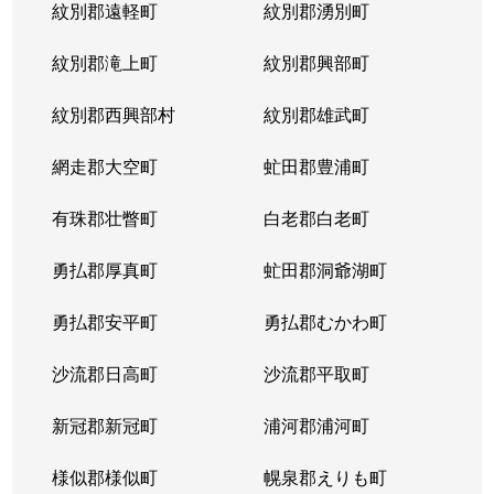
紋別郡遠軽町
紋別郡湧別町
北３６条西
1,800万円
麻生
徒
紋別郡滝上町
紋別郡興部町
北３６条西
2,700万円
麻生
徒
紋別郡西興部村
紋別郡雄武町
北３６条西
2,700万円
麻生
徒
網走郡大空町
虻田郡豊浦町
北３７条西
3,200万円
麻生
徒
有珠郡壮瞥町
白老郡白老町
北３７条西
1,100万円
麻生
徒
勇払郡厚真町
虻田郡洞爺湖町
北３７条西
2,700万円
麻生
徒
勇払郡安平町
勇払郡むかわ町
北３７条西
3,400万円
麻生
徒
沙流郡日高町
沙流郡平取町
北３８条西
2,600万円
麻生
徒
新冠郡新冠町
浦河郡浦河町
北３８条西
3,600万円
麻生
徒
様似郡様似町
幌泉郡えりも町