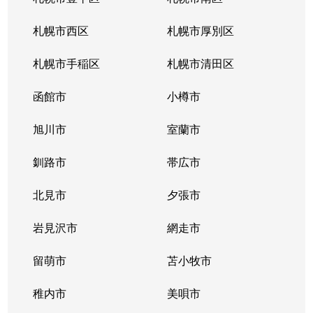
北１０条西
4,200万円
札幌(ＪＲ)
徒
札幌市西区
札幌市厚別区
北１１条西
450万円
北12条
徒
札幌市手稲区
札幌市清田区
北１１条西
400万円
北12条
徒
函館市
小樽市
北１１条西
450万円
北12条
徒
旭川市
室蘭市
北１１条西
290万円
北12条
徒
釧路市
帯広市
北１１条西
380万円
北12条
徒
北見市
夕張市
北１１条西
530万円
北12条
徒
岩見沢市
網走市
北１１条西
留萌市
400万円
苫小牧市
北12条
徒
稚内市
美唄市
北１１条西
3,500万円
北12条
徒