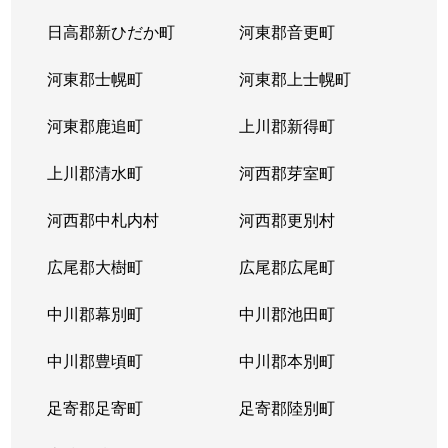
北３８条西
2,900万円
麻生
徒
日高郡新ひだか町
河東郡音更町
北３９条西
2,400万円
麻生
徒
河東郡士幌町
河東郡上士幌町
北３９条西
3,300万円
麻生
徒
河東郡鹿追町
上川郡新得町
北４０条西
850万円
麻生
徒
上川郡清水町
河西郡芽室町
篠路７条
850万円
篠路
徒
河西郡中札内村
河西郡更別村
新川１条
1,700万円
新川(北海道)
徒
広尾郡大樹町
広尾郡広尾町
新川２条
2,000万円
新川(北海道)
徒
中川郡幕別町
中川郡池田町
新川２条
1,100万円
新川(北海道)
徒
中川郡豊頃町
中川郡本別町
新川３条
1,500万円
新川(北海道)
徒
足寄郡足寄町
足寄郡陸別町
新川４条
700万円
北24条
徒