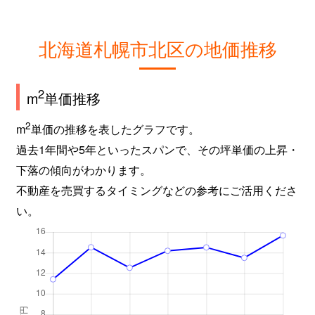
新琴似９条
2,800万円
麻生
徒
北海道札幌市北区の地価推移
屯田６条
980万円
麻生
徒
百合が原
2,400万円
百合が原
徒
2
m
単価推移
百合が原
1,500万円
百合が原
徒
2
m
単価の推移を表したグラフです。
過去1年間や5年といったスパンで、その坪単価の上昇・
百合が原
780万円
百合が原
徒
下落の傾向がわかります。
百合が原
1,100万円
百合が原
徒
不動産を売買するタイミングなどの参考にご活用くださ
い。