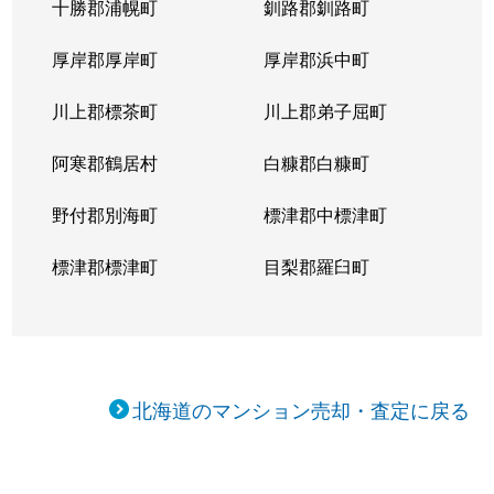
十勝郡浦幌町
釧路郡釧路町
新琴似５条
1,400万円
麻生
徒
厚岸郡厚岸町
厚岸郡浜中町
新琴似５条
3,000万円
麻生
徒
川上郡標茶町
川上郡弟子屈町
新琴似７条
1,000万円
麻生
徒
阿寒郡鶴居村
白糠郡白糠町
新琴似８条
1,400万円
麻生
徒
野付郡別海町
標津郡中標津町
新琴似８条
960万円
麻生
徒
標津郡標津町
目梨郡羅臼町
新琴似８条
350万円
麻生
徒
新琴似８条
520万円
麻生
徒
北海道のマンション売却・査定に戻る
新琴似９条
1,000万円
麻生
徒
新琴似９条
820万円
麻生
徒