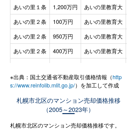
あいの里１条
1,200万円
あいの里教育大
徒
あいの里２条
100万円
あいの里教育大
徒
あいの里２条
950万円
あいの里教育大
徒
あいの里２条
400万円
あいの里教育大
徒
あいの里２条
550万円
あいの里教育大
徒
※出典：国土交通省不動産取引価格情報（
http
あいの里２条
400万円
あいの里教育大
徒
s://www.reinfolib.mlit.go.jp/
）を加工して作成
あいの里２条
1,800万円
あいの里教育大
徒
札幌市北区のマンション売却価格推移
（2005～2023年）
あいの里２条
720万円
あいの里教育大
徒
あいの里２条
550万円
あいの里教育大
徒
札幌市北区のマンション売却価格推移です。