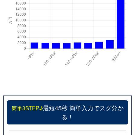
最短45秒 簡単入力でスグ分か
簡単3STEP♪
る！