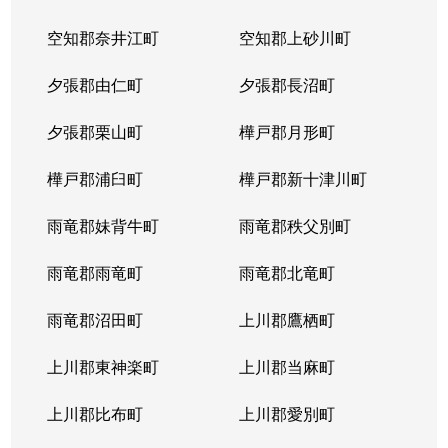
北２３条西
1,700万円
北24条
徒
空知郡奈井江町
空知郡上砂川町
北２４条西
1,700万円
北24条
徒
夕張郡由仁町
夕張郡長沼町
北２５条西
2,500万円
北24条
徒
夕張郡栗山町
樺戸郡月形町
北２９条西
950万円
北34条
徒
樺戸郡浦臼町
樺戸郡新十津川町
北２９条西
2,500万円
北34条
徒
雨竜郡妹背牛町
雨竜郡秩父別町
北２９条西
460万円
北34条
徒
雨竜郡雨竜町
雨竜郡北竜町
北２９条西
630万円
北34条
徒
雨竜郡沼田町
上川郡鷹栖町
北２９条西
2,500万円
北34条
徒
上川郡東神楽町
上川郡当麻町
北３１条西
1,700万円
北34条
徒
上川郡比布町
上川郡愛別町