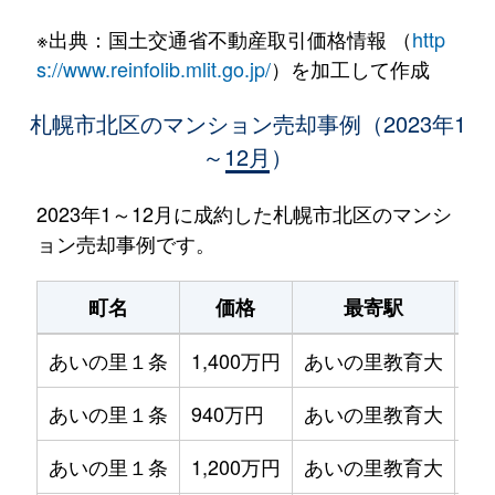
※出典：国土交通省不動産取引価格情報 （
http
s://www.reinfolib.mlit.go.jp/
）を加工して作成
札幌市北区のマンション売却事例（2023年1
～12月）
2023年1～12月に成約した札幌市北区のマンシ
ョン売却事例です。
町名
価格
最寄駅
あいの里１条
1,400万円
あいの里教育大
徒
あいの里１条
940万円
あいの里教育大
徒
あいの里１条
1,200万円
あいの里教育大
徒