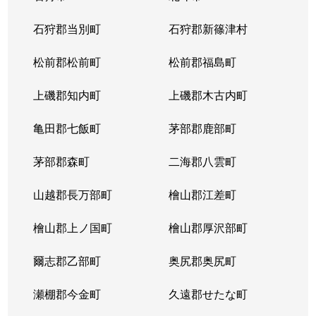
北１４条西
4,400万円
北12条
徒
石狩郡当別町
石狩郡新篠津村
北１４条西
570万円
北12条
徒
松前郡松前町
松前郡福島町
北１５条西
1,500万円
北18条
徒
上磯郡知内町
上磯郡木古内町
北１７条西
530万円
北18条
徒
亀田郡七飯町
茅部郡鹿部町
北１７条西
1,500万円
北18条
徒
茅部郡森町
二海郡八雲町
北１７条西
500万円
北18条
徒
山越郡長万部町
檜山郡江差町
北１７条西
3,500万円
北18条
徒
檜山郡上ノ国町
檜山郡厚沢部町
北１８条西
250万円
北18条
徒
爾志郡乙部町
奥尻郡奥尻町
北１９条西
410万円
北18条
徒
瀬棚郡今金町
久遠郡せたな町
北１９条西
380万円
北18条
徒