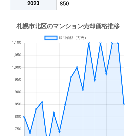
2023
850
あいの里２条
600万円
あいの里教育大
徒
あいの里２条
160万円
あいの里教育大
徒
あいの里３条
1,300万円
あいの里教育大
徒
あいの里３条
700万円
あいの里公園
徒
麻生町
2,200万円
麻生
徒
北６条西
1,200万円
札幌(ＪＲ)
徒
北７条西
610万円
札幌(ＪＲ)
徒
北７条西
2,300万円
札幌(ＪＲ)
徒
北７条西
4,000万円
札幌(ＪＲ)
徒