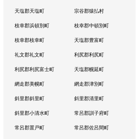
天塩郡天塩町
宗谷郡猿払村
北３４条西
4,100万円
北34条
徒
枝幸郡浜頓別町
枝幸郡中頓別町
北３４条西
580万円
北34条
徒
枝幸郡枝幸町
天塩郡豊富町
北３４条西
2,000万円
北34条
徒
礼文郡礼文町
利尻郡利尻町
北３４条西
470万円
北34条
徒
利尻郡利尻富士町
天塩郡幌延町
北３４条西
490万円
北34条
徒
網走郡美幌町
網走郡津別町
北３４条西
300万円
北34条
徒
斜里郡斜里町
斜里郡清里町
北３５条西
1,700万円
北34条
徒
斜里郡小清水町
常呂郡訓子府町
北３５条西
2,200万円
北34条
徒
常呂郡置戸町
常呂郡佐呂間町
北３６条西
670万円
麻生
徒