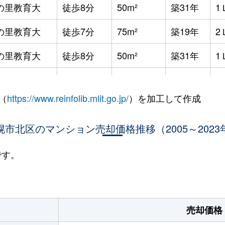
の里教育大
徒歩8分
50m²
築31年
1
の里教育大
徒歩7分
75m²
築19年
2
の里教育大
徒歩8分
50m²
築31年
1
の里教育大
徒歩8分
50m²
築31年
1
（
https://www.reinfolib.mlit.go.jp/
）を加工して作成
の里教育大
徒歩7分
55m²
築19年
1
の里教育大
幌市北区のマンション売却価格推移（2005～2023
徒歩8分
115m²
築31年
4
の里教育大
徒歩8分
60m²
築31年
2
です。
の里教育大
徒歩7分
55m²
築19年
1
の里教育大
徒歩7分
55m²
築19年
1
売却価格
の里教育大
徒歩7分
50m²
築19年
1