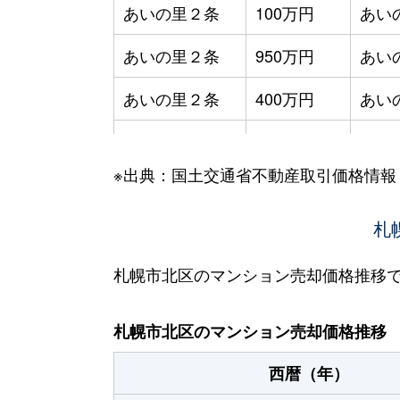
あいの里２条
100万円
あい
あいの里２条
950万円
あい
あいの里２条
400万円
あい
あいの里２条
550万円
あい
※出典：国土交通省不動産取引価格情報
あいの里２条
400万円
あい
あいの里２条
1,800万円
あい
札
あいの里２条
720万円
あい
札幌市北区のマンション売却価格推移
あいの里２条
550万円
あい
札幌市北区のマンション売却価格推移
あいの里２条
200万円
あい
西暦（年）
あいの里２条
150万円
あい