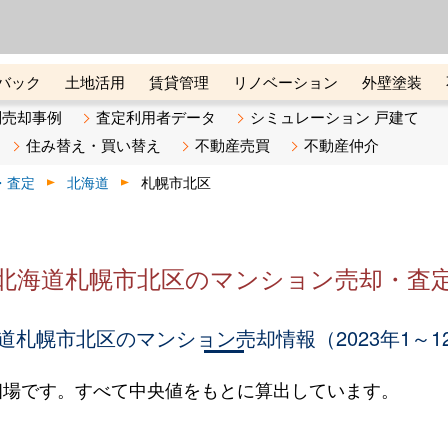
ーズ株式会社（東証グロース上
初めての方へ
ビスです 証券コード：4445
バック
土地活用
賃貸管理
リノベーション
外壁塗装
ライン講座
リビンマガジンBiz
不動産売却ご相談デスク
別売却事例
査定利用者データ
シミュレーション 戸建て
住み替え・買い替え
不動産売買
不動産仲介
・査定
北海道
札幌市北区
北海道札幌市北区のマンション売却・査
道札幌市北区のマンション売却情報（2023年1～1
相場です。すべて中央値をもとに算出しています。