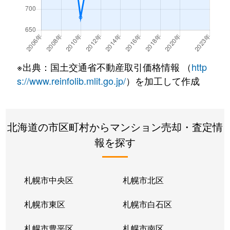
北７条西
490万円
札幌(ＪＲ)
徒
北７条西
3,200万円
札幌(ＪＲ)
徒
北７条西
600万円
札幌(ＪＲ)
徒
※出典：国土交通省不動産取引価格情報 （
http
北８条西
280万円
札幌(ＪＲ)
徒
s://www.reinfolib.mlit.go.jp/
）を加工して作成
北８条西
200万円
札幌(ＪＲ)
徒
北海道の市区町村からマンション売却・査定情
北８条西
150万円
札幌(ＪＲ)
徒
報を探す
北８条西
230万円
札幌(ＪＲ)
徒
北８条西
140万円
札幌(ＪＲ)
徒
札幌市中央区
札幌市北区
北８条西
150万円
札幌(ＪＲ)
徒
札幌市東区
札幌市白石区
北１０条西
3,500万円
北12条
徒
札幌市豊平区
札幌市南区