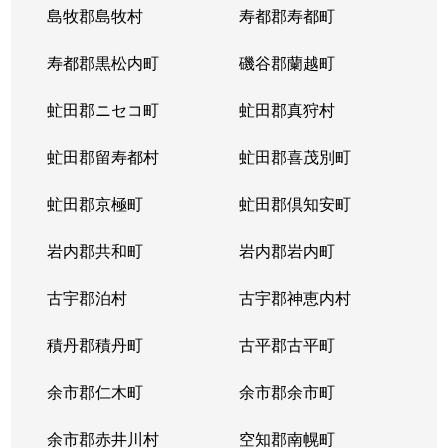
島牧郡島牧村
寿都郡寿都町
北２０条西
150万円
北18条
徒
寿都郡黒松内町
磯谷郡蘭越町
北２１条西
400万円
北24条
徒
虻田郡ニセコ町
虻田郡真狩村
北２２条西
1,300万円
北24条
徒
虻田郡留寿都村
虻田郡喜茂別町
北２２条西
290万円
北24条
徒
虻田郡京極町
虻田郡倶知安町
北２３条西
290万円
北24条
徒
岩内郡共和町
岩内郡岩内町
北２３条西
390万円
北24条
徒
古宇郡泊村
古宇郡神恵内村
北２３条西
300万円
北24条
徒
積丹郡積丹町
古平郡古平町
北２３条西
340万円
北24条
徒
余市郡仁木町
余市郡余市町
北２３条西
2,100万円
北24条
徒
余市郡赤井川村
空知郡南幌町