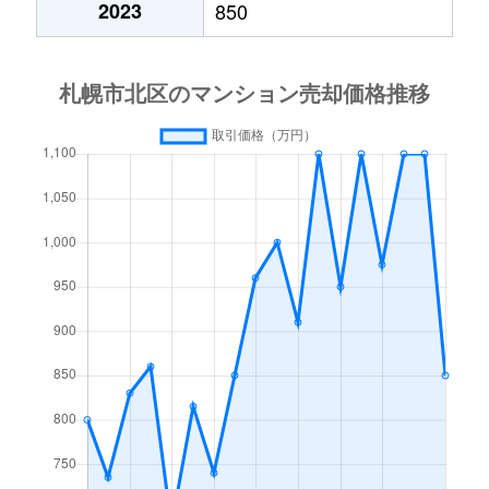
2023
850
あいの里２条
600万円
あいの里教育大
徒
あいの里２条
160万円
あいの里教育大
徒
あいの里３条
1,300万円
あいの里教育大
徒
あいの里３条
700万円
あいの里公園
徒
麻生町
2,200万円
麻生
徒
北６条西
1,200万円
札幌(ＪＲ)
徒
北７条西
610万円
札幌(ＪＲ)
徒
北７条西
2,300万円
札幌(ＪＲ)
徒
北７条西
4,000万円
札幌(ＪＲ)
徒