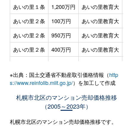
あいの里１条
1,200万円
あいの里教育大
徒
あいの里２条
100万円
あいの里教育大
徒
あいの里２条
950万円
あいの里教育大
徒
あいの里２条
400万円
あいの里教育大
徒
あいの里２条
550万円
あいの里教育大
徒
※出典：国土交通省不動産取引価格情報（
http
あいの里２条
400万円
あいの里教育大
徒
s://www.reinfolib.mlit.go.jp/
）を加工して作成
あいの里２条
1,800万円
あいの里教育大
徒
札幌市北区のマンション売却価格推移
（2005～2023年）
あいの里２条
720万円
あいの里教育大
徒
あいの里２条
550万円
あいの里教育大
徒
札幌市北区のマンション売却価格推移です。