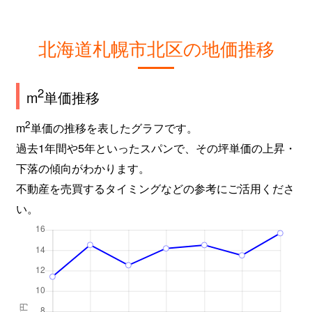
新琴似９条
2,800万円
麻生
徒
北海道札幌市北区の地価推移
屯田６条
980万円
麻生
徒
百合が原
2,400万円
百合が原
徒
2
m
単価推移
百合が原
1,500万円
百合が原
徒
2
m
単価の推移を表したグラフです。
過去1年間や5年といったスパンで、その坪単価の上昇・
百合が原
780万円
百合が原
徒
下落の傾向がわかります。
百合が原
1,100万円
百合が原
徒
不動産を売買するタイミングなどの参考にご活用くださ
い。