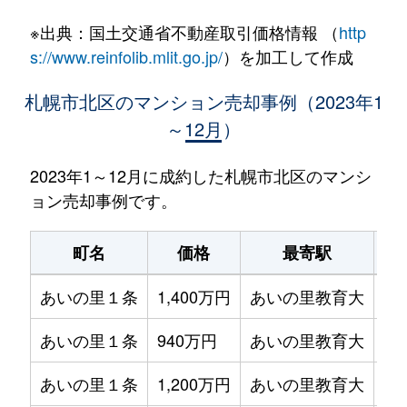
※出典：国土交通省不動産取引価格情報 （
http
s://www.reinfolib.mlit.go.jp/
）を加工して作成
札幌市北区のマンション売却事例（2023年1
～12月）
2023年1～12月に成約した札幌市北区のマンシ
ョン売却事例です。
町名
価格
最寄駅
あいの里１条
1,400万円
あいの里教育大
徒
あいの里１条
940万円
あいの里教育大
徒
あいの里１条
1,200万円
あいの里教育大
徒