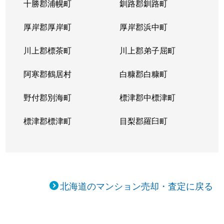
十勝郡浦幌町
釧路郡釧路町
新琴似５条
1,400万円
麻生
徒
厚岸郡厚岸町
厚岸郡浜中町
新琴似５条
3,000万円
麻生
徒
川上郡標茶町
川上郡弟子屈町
新琴似７条
1,000万円
麻生
徒
阿寒郡鶴居村
白糠郡白糠町
新琴似８条
1,400万円
麻生
徒
野付郡別海町
標津郡中標津町
新琴似８条
960万円
麻生
徒
標津郡標津町
目梨郡羅臼町
新琴似８条
350万円
麻生
徒
新琴似８条
520万円
麻生
徒
北海道のマンション売却・査定に戻る
新琴似９条
1,000万円
麻生
徒
新琴似９条
820万円
麻生
徒