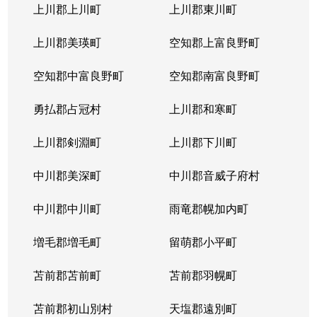
北３１条西
1,000万円
北34条
徒
上川郡上川町
上川郡東川町
北３１条西
1,700万円
北34条
徒
上川郡美瑛町
空知郡上富良野町
北３１条西
970万円
北34条
徒
空知郡中富良野町
空知郡南富良野町
北３１条西
1,400万円
北34条
徒
勇払郡占冠村
上川郡和寒町
北３１条西
500万円
北34条
徒
上川郡剣淵町
上川郡下川町
北３２条西
700万円
北34条
徒
中川郡美深町
中川郡音威子府村
北３３条西
1,300万円
北34条
徒
中川郡中川町
雨竜郡幌加内町
北３３条西
3,200万円
北34条
徒
増毛郡増毛町
留萌郡小平町
北３４条西
苫前郡苫前町
1,800万円
苫前郡羽幌町
北34条
徒
苫前郡初山別村
天塩郡遠別町
北３４条西
600万円
北34条
徒