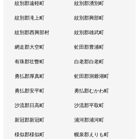
紋別郡遠軽町
紋別郡湧別町
北３６条西
1,800万円
麻生
徒
紋別郡滝上町
紋別郡興部町
北３６条西
2,700万円
麻生
徒
紋別郡西興部村
紋別郡雄武町
北３６条西
2,700万円
麻生
徒
網走郡大空町
虻田郡豊浦町
北３７条西
3,200万円
麻生
徒
有珠郡壮瞥町
白老郡白老町
北３７条西
1,100万円
麻生
徒
勇払郡厚真町
虻田郡洞爺湖町
北３７条西
2,700万円
麻生
徒
勇払郡安平町
勇払郡むかわ町
北３７条西
3,400万円
麻生
徒
沙流郡日高町
沙流郡平取町
北３８条西
2,600万円
麻生
徒
新冠郡新冠町
浦河郡浦河町
北３８条西
3,600万円
麻生
徒
様似郡様似町
幌泉郡えりも町