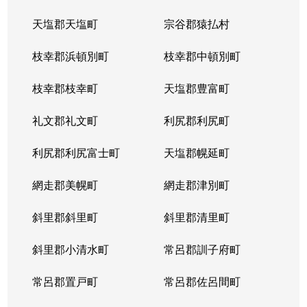
天塩郡天塩町
宗谷郡猿払村
北３４条西
4,100万円
北34条
徒
枝幸郡浜頓別町
枝幸郡中頓別町
北３４条西
580万円
北34条
徒
枝幸郡枝幸町
天塩郡豊富町
北３４条西
2,000万円
北34条
徒
礼文郡礼文町
利尻郡利尻町
北３４条西
470万円
北34条
徒
利尻郡利尻富士町
天塩郡幌延町
北３４条西
490万円
北34条
徒
網走郡美幌町
網走郡津別町
北３４条西
300万円
北34条
徒
斜里郡斜里町
斜里郡清里町
北３５条西
1,700万円
北34条
徒
斜里郡小清水町
常呂郡訓子府町
北３５条西
2,200万円
北34条
徒
常呂郡置戸町
常呂郡佐呂間町
北３６条西
670万円
麻生
徒