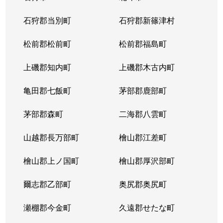
北１４条西
4,400万円
北12条
徒
石狩郡当別町
石狩郡新篠津村
北１４条西
570万円
北12条
徒
松前郡松前町
松前郡福島町
北１５条西
1,500万円
北18条
徒
上磯郡知内町
上磯郡木古内町
北１７条西
530万円
北18条
徒
亀田郡七飯町
茅部郡鹿部町
北１７条西
1,500万円
北18条
徒
茅部郡森町
二海郡八雲町
北１７条西
500万円
北18条
徒
山越郡長万部町
檜山郡江差町
北１７条西
3,500万円
北18条
徒
檜山郡上ノ国町
檜山郡厚沢部町
北１８条西
250万円
北18条
徒
爾志郡乙部町
奥尻郡奥尻町
北１９条西
410万円
北18条
徒
瀬棚郡今金町
久遠郡せたな町
北１９条西
380万円
北18条
徒