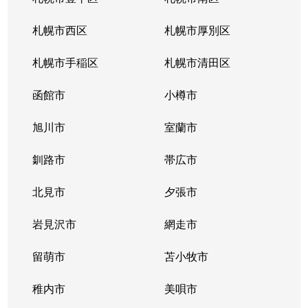
北１０条西
4,200万円
札幌(ＪＲ)
徒
札幌市西区
札幌市厚別区
北１１条西
450万円
北12条
徒
札幌市手稲区
札幌市清田区
北１１条西
400万円
北12条
徒
函館市
小樽市
北１１条西
450万円
北12条
徒
旭川市
室蘭市
北１１条西
290万円
北12条
徒
釧路市
帯広市
北１１条西
380万円
北12条
徒
北見市
夕張市
北１１条西
530万円
北12条
徒
岩見沢市
網走市
北１１条西
留萌市
400万円
苫小牧市
北12条
徒
稚内市
美唄市
北１１条西
3,500万円
北12条
徒