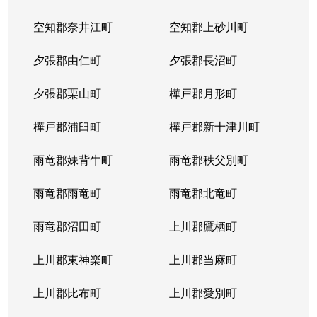
北２３条西
1,700万円
北24条
徒
空知郡奈井江町
空知郡上砂川町
北２４条西
1,700万円
北24条
徒
夕張郡由仁町
夕張郡長沼町
北２５条西
2,500万円
北24条
徒
夕張郡栗山町
樺戸郡月形町
北２９条西
950万円
北34条
徒
樺戸郡浦臼町
樺戸郡新十津川町
北２９条西
2,500万円
北34条
徒
雨竜郡妹背牛町
雨竜郡秩父別町
北２９条西
460万円
北34条
徒
雨竜郡雨竜町
雨竜郡北竜町
北２９条西
630万円
北34条
徒
雨竜郡沼田町
上川郡鷹栖町
北２９条西
2,500万円
北34条
徒
上川郡東神楽町
上川郡当麻町
北３１条西
1,700万円
北34条
徒
上川郡比布町
上川郡愛別町