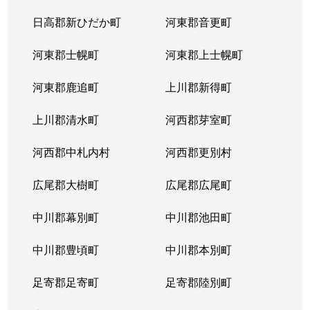
北３８条西
2,900万円
麻生
徒
日高郡新ひだか町
河東郡音更町
北３９条西
2,400万円
麻生
徒
河東郡士幌町
河東郡上士幌町
北３９条西
3,300万円
麻生
徒
河東郡鹿追町
上川郡新得町
北４０条西
850万円
麻生
徒
上川郡清水町
河西郡芽室町
篠路７条
850万円
篠路
徒
河西郡中札内村
河西郡更別村
新川１条
1,700万円
新川(北海道)
徒
広尾郡大樹町
広尾郡広尾町
新川２条
2,000万円
新川(北海道)
徒
中川郡幕別町
中川郡池田町
新川２条
1,100万円
新川(北海道)
徒
中川郡豊頃町
中川郡本別町
新川３条
1,500万円
新川(北海道)
徒
足寄郡足寄町
足寄郡陸別町
新川４条
700万円
北24条
徒