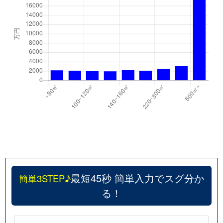
最短45秒 簡単入力でスグ分か
簡単3STEP♪
る！