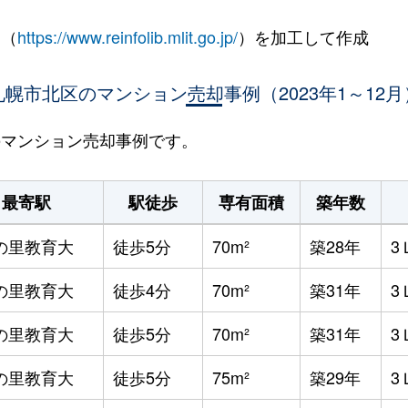
 （
https://www.reinfolib.mlit.go.jp/
）を加工して作成
札幌市北区のマンション売却事例（2023年1～12月
区のマンション売却事例です。
最寄駅
駅徒歩
専有面積
築年数
の里教育大
徒歩5分
70m²
築28年
3
の里教育大
徒歩4分
70m²
築31年
3
の里教育大
徒歩5分
70m²
築31年
3
の里教育大
徒歩5分
75m²
築29年
3