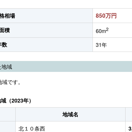
850万円
格相場
2
面積
60m
年数
31年
た地域
地域です。
（2023年）
地域名
北１０条西
3