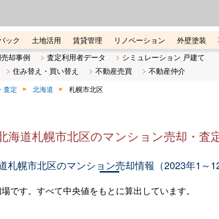
ーズ株式会社（東証グロース上
初めての方へ
ビスです 証券コード：4445
バック
土地活用
賃貸管理
リノベーション
外壁塗装
ライン講座
リビンマガジンBiz
不動産売却ご相談デスク
別売却事例
査定利用者データ
シミュレーション 戸建て
住み替え・買い替え
不動産売買
不動産仲介
・査定
北海道
札幌市北区
北海道札幌市北区のマンション売却・査
道札幌市北区のマンション売却情報（2023年1～1
相場です。すべて中央値をもとに算出しています。