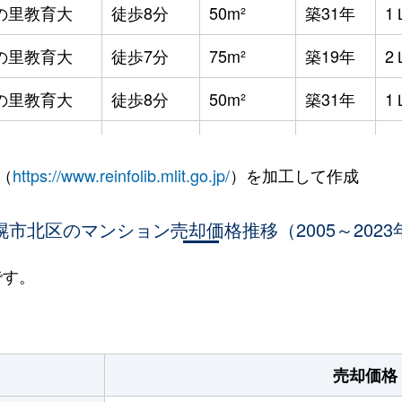
の里教育大
徒歩8分
50m²
築31年
1
の里教育大
徒歩7分
75m²
築19年
2
の里教育大
徒歩8分
50m²
築31年
1
の里教育大
徒歩8分
50m²
築31年
1
（
https://www.reinfolib.mlit.go.jp/
）を加工して作成
の里教育大
徒歩7分
55m²
築19年
1
の里教育大
幌市北区のマンション売却価格推移（2005～2023
徒歩8分
115m²
築31年
4
の里教育大
徒歩8分
60m²
築31年
2
です。
の里教育大
徒歩7分
55m²
築19年
1
の里教育大
徒歩7分
55m²
築19年
1
売却価格
の里教育大
徒歩7分
50m²
築19年
1