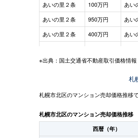
あいの里２条
100万円
あい
あいの里２条
950万円
あい
あいの里２条
400万円
あい
あいの里２条
550万円
あい
※出典：国土交通省不動産取引価格情報
あいの里２条
400万円
あい
あいの里２条
1,800万円
あい
札
あいの里２条
720万円
あい
札幌市北区のマンション売却価格推移
あいの里２条
550万円
あい
札幌市北区のマンション売却価格推移
あいの里２条
200万円
あい
西暦（年）
あいの里２条
150万円
あい