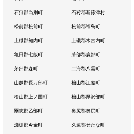
北１４条西
4,400万円
北12条
徒
石狩郡当別町
石狩郡新篠津村
北１４条西
570万円
北12条
徒
松前郡松前町
松前郡福島町
北１５条西
1,500万円
北18条
徒
上磯郡知内町
上磯郡木古内町
北１７条西
530万円
北18条
徒
亀田郡七飯町
茅部郡鹿部町
北１７条西
1,500万円
北18条
徒
茅部郡森町
二海郡八雲町
北１７条西
500万円
北18条
徒
山越郡長万部町
檜山郡江差町
北１７条西
3,500万円
北18条
徒
檜山郡上ノ国町
檜山郡厚沢部町
北１８条西
250万円
北18条
徒
爾志郡乙部町
奥尻郡奥尻町
北１９条西
410万円
北18条
徒
瀬棚郡今金町
久遠郡せたな町
北１９条西
380万円
北18条
徒