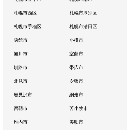
北１０条西
4,200万円
札幌(ＪＲ)
徒
札幌市西区
札幌市厚別区
北１１条西
450万円
北12条
徒
札幌市手稲区
札幌市清田区
北１１条西
400万円
北12条
徒
函館市
小樽市
北１１条西
450万円
北12条
徒
旭川市
室蘭市
北１１条西
290万円
北12条
徒
釧路市
帯広市
北１１条西
380万円
北12条
徒
北見市
夕張市
北１１条西
530万円
北12条
徒
岩見沢市
網走市
北１１条西
留萌市
400万円
苫小牧市
北12条
徒
稚内市
美唄市
北１１条西
3,500万円
北12条
徒