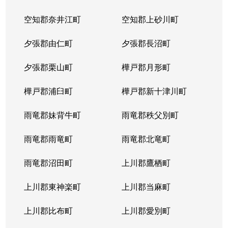
北２３条西
1,700万円
北24条
徒
空知郡奈井江町
空知郡上砂川町
北２４条西
1,700万円
北24条
徒
夕張郡由仁町
夕張郡長沼町
北２５条西
2,500万円
北24条
徒
夕張郡栗山町
樺戸郡月形町
北２９条西
950万円
北34条
徒
樺戸郡浦臼町
樺戸郡新十津川町
北２９条西
2,500万円
北34条
徒
雨竜郡妹背牛町
雨竜郡秩父別町
北２９条西
460万円
北34条
徒
雨竜郡雨竜町
雨竜郡北竜町
北２９条西
630万円
北34条
徒
雨竜郡沼田町
上川郡鷹栖町
北２９条西
2,500万円
北34条
徒
上川郡東神楽町
上川郡当麻町
北３１条西
1,700万円
北34条
徒
上川郡比布町
上川郡愛別町