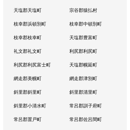
天塩郡天塩町
宗谷郡猿払村
北３４条西
4,100万円
北34条
徒
枝幸郡浜頓別町
枝幸郡中頓別町
北３４条西
580万円
北34条
徒
枝幸郡枝幸町
天塩郡豊富町
北３４条西
2,000万円
北34条
徒
礼文郡礼文町
利尻郡利尻町
北３４条西
470万円
北34条
徒
利尻郡利尻富士町
天塩郡幌延町
北３４条西
490万円
北34条
徒
網走郡美幌町
網走郡津別町
北３４条西
300万円
北34条
徒
斜里郡斜里町
斜里郡清里町
北３５条西
1,700万円
北34条
徒
斜里郡小清水町
常呂郡訓子府町
北３５条西
2,200万円
北34条
徒
常呂郡置戸町
常呂郡佐呂間町
北３６条西
670万円
麻生
徒