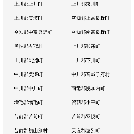
北３１条西
1,000万円
北34条
徒
上川郡上川町
上川郡東川町
北３１条西
1,700万円
北34条
徒
上川郡美瑛町
空知郡上富良野町
北３１条西
970万円
北34条
徒
空知郡中富良野町
空知郡南富良野町
北３１条西
1,400万円
北34条
徒
勇払郡占冠村
上川郡和寒町
北３１条西
500万円
北34条
徒
上川郡剣淵町
上川郡下川町
北３２条西
700万円
北34条
徒
中川郡美深町
中川郡音威子府村
北３３条西
1,300万円
北34条
徒
中川郡中川町
雨竜郡幌加内町
北３３条西
3,200万円
北34条
徒
増毛郡増毛町
留萌郡小平町
北３４条西
苫前郡苫前町
1,800万円
苫前郡羽幌町
北34条
徒
苫前郡初山別村
天塩郡遠別町
北３４条西
600万円
北34条
徒