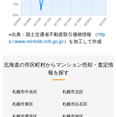
北７条西
490万円
札幌(ＪＲ)
徒
北７条西
3,200万円
札幌(ＪＲ)
徒
北７条西
600万円
札幌(ＪＲ)
徒
※出典：国土交通省不動産取引価格情報 （
http
北８条西
280万円
札幌(ＪＲ)
徒
s://www.reinfolib.mlit.go.jp/
）を加工して作成
北８条西
200万円
札幌(ＪＲ)
徒
北海道の市区町村からマンション売却・査定情
北８条西
150万円
札幌(ＪＲ)
徒
報を探す
北８条西
230万円
札幌(ＪＲ)
徒
北８条西
140万円
札幌(ＪＲ)
徒
札幌市中央区
札幌市北区
北８条西
150万円
札幌(ＪＲ)
徒
札幌市東区
札幌市白石区
北１０条西
3,500万円
北12条
徒
札幌市豊平区
札幌市南区