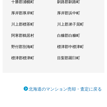
十勝郡浦幌町
釧路郡釧路町
新琴似５条
1,400万円
麻生
徒
厚岸郡厚岸町
厚岸郡浜中町
新琴似５条
3,000万円
麻生
徒
川上郡標茶町
川上郡弟子屈町
新琴似７条
1,000万円
麻生
徒
阿寒郡鶴居村
白糠郡白糠町
新琴似８条
1,400万円
麻生
徒
野付郡別海町
標津郡中標津町
新琴似８条
960万円
麻生
徒
標津郡標津町
目梨郡羅臼町
新琴似８条
350万円
麻生
徒
新琴似８条
520万円
麻生
徒
北海道のマンション売却・査定に戻る
新琴似９条
1,000万円
麻生
徒
新琴似９条
820万円
麻生
徒