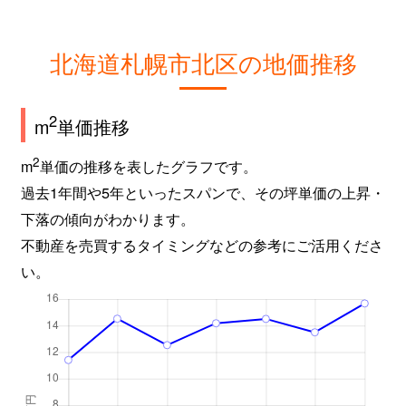
新琴似９条
2,800万円
麻生
徒
北海道札幌市北区の地価推移
屯田６条
980万円
麻生
徒
百合が原
2,400万円
百合が原
徒
2
m
単価推移
百合が原
1,500万円
百合が原
徒
2
m
単価の推移を表したグラフです。
過去1年間や5年といったスパンで、その坪単価の上昇・
百合が原
780万円
百合が原
徒
下落の傾向がわかります。
百合が原
1,100万円
百合が原
徒
不動産を売買するタイミングなどの参考にご活用くださ
い。