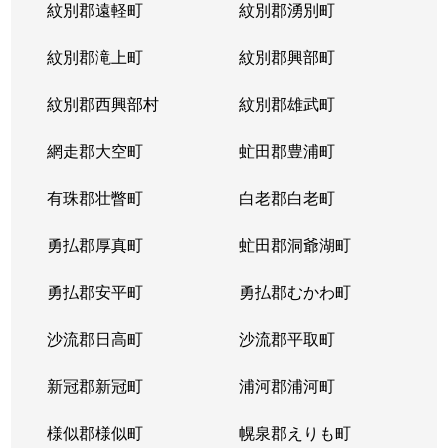
紋別郡遠軽町
紋別郡湧別町
北３６条西
1,800万円
麻生
徒
紋別郡滝上町
紋別郡興部町
北３６条西
2,700万円
麻生
徒
紋別郡西興部村
紋別郡雄武町
北３６条西
2,700万円
麻生
徒
網走郡大空町
虻田郡豊浦町
北３７条西
3,200万円
麻生
徒
有珠郡壮瞥町
白老郡白老町
北３７条西
1,100万円
麻生
徒
勇払郡厚真町
虻田郡洞爺湖町
北３７条西
2,700万円
麻生
徒
勇払郡安平町
勇払郡むかわ町
北３７条西
3,400万円
麻生
徒
沙流郡日高町
沙流郡平取町
北３８条西
2,600万円
麻生
徒
新冠郡新冠町
浦河郡浦河町
北３８条西
3,600万円
麻生
徒
様似郡様似町
幌泉郡えりも町