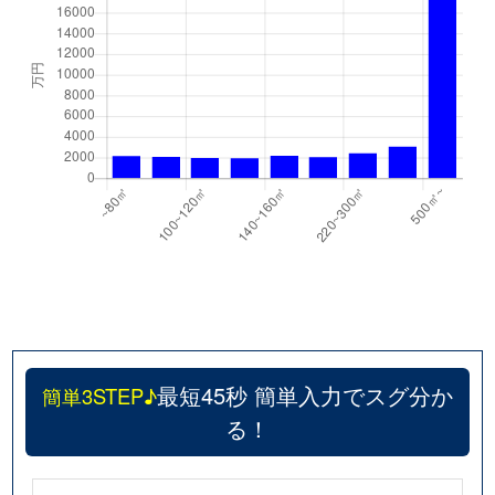
最短45秒 簡単入力でスグ分か
簡単3STEP♪
る！