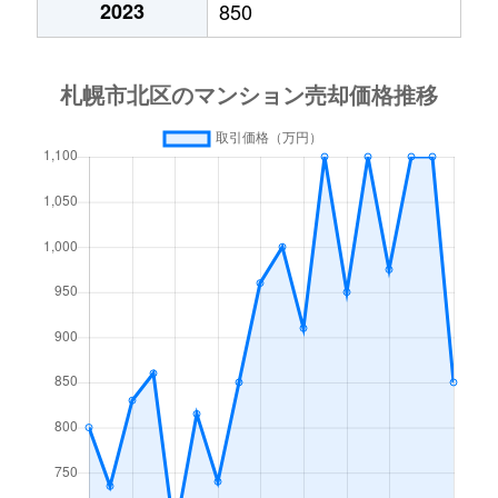
2023
850
あいの里２条
600万円
あいの里教育大
徒
あいの里２条
160万円
あいの里教育大
徒
あいの里３条
1,300万円
あいの里教育大
徒
あいの里３条
700万円
あいの里公園
徒
麻生町
2,200万円
麻生
徒
北６条西
1,200万円
札幌(ＪＲ)
徒
北７条西
610万円
札幌(ＪＲ)
徒
北７条西
2,300万円
札幌(ＪＲ)
徒
北７条西
4,000万円
札幌(ＪＲ)
徒