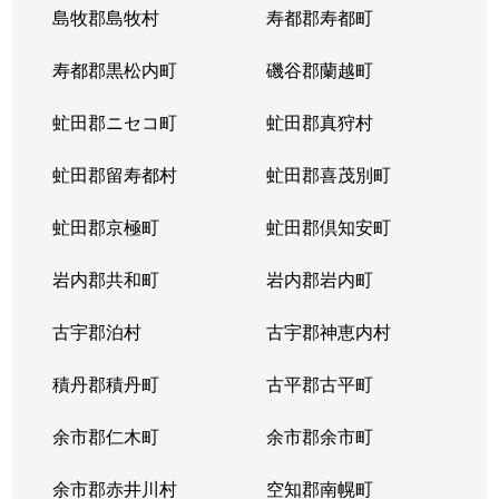
島牧郡島牧村
寿都郡寿都町
北２０条西
150万円
北18条
徒
寿都郡黒松内町
磯谷郡蘭越町
北２１条西
400万円
北24条
徒
虻田郡ニセコ町
虻田郡真狩村
北２２条西
1,300万円
北24条
徒
虻田郡留寿都村
虻田郡喜茂別町
北２２条西
290万円
北24条
徒
虻田郡京極町
虻田郡倶知安町
北２３条西
290万円
北24条
徒
岩内郡共和町
岩内郡岩内町
北２３条西
390万円
北24条
徒
古宇郡泊村
古宇郡神恵内村
北２３条西
300万円
北24条
徒
積丹郡積丹町
古平郡古平町
北２３条西
340万円
北24条
徒
余市郡仁木町
余市郡余市町
北２３条西
2,100万円
北24条
徒
余市郡赤井川村
空知郡南幌町