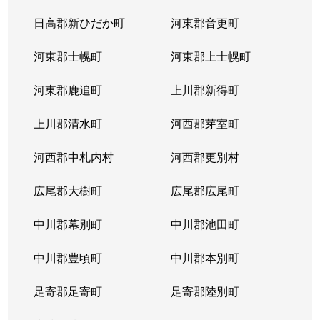
北３８条西
2,900万円
麻生
徒
日高郡新ひだか町
河東郡音更町
北３９条西
2,400万円
麻生
徒
河東郡士幌町
河東郡上士幌町
北３９条西
3,300万円
麻生
徒
河東郡鹿追町
上川郡新得町
北４０条西
850万円
麻生
徒
上川郡清水町
河西郡芽室町
篠路７条
850万円
篠路
徒
河西郡中札内村
河西郡更別村
新川１条
1,700万円
新川(北海道)
徒
広尾郡大樹町
広尾郡広尾町
新川２条
2,000万円
新川(北海道)
徒
中川郡幕別町
中川郡池田町
新川２条
1,100万円
新川(北海道)
徒
中川郡豊頃町
中川郡本別町
新川３条
1,500万円
新川(北海道)
徒
足寄郡足寄町
足寄郡陸別町
新川４条
700万円
北24条
徒