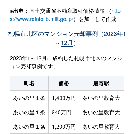
※出典：国土交通省不動産取引価格情報 （
http
s://www.reinfolib.mlit.go.jp/
）を加工して作成
札幌市北区のマンション売却事例（2023年1
～12月）
2023年1～12月に成約した札幌市北区のマンシ
ョン売却事例です。
町名
価格
最寄駅
あいの里１条
1,400万円
あいの里教育大
徒
あいの里１条
940万円
あいの里教育大
徒
あいの里１条
1,200万円
あいの里教育大
徒