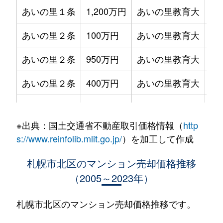
あいの里１条
1,200万円
あいの里教育大
徒
あいの里２条
100万円
あいの里教育大
徒
あいの里２条
950万円
あいの里教育大
徒
あいの里２条
400万円
あいの里教育大
徒
あいの里２条
550万円
あいの里教育大
徒
※出典：国土交通省不動産取引価格情報（
http
あいの里２条
400万円
あいの里教育大
徒
s://www.reinfolib.mlit.go.jp/
）を加工して作成
あいの里２条
1,800万円
あいの里教育大
徒
札幌市北区のマンション売却価格推移
（2005～2023年）
あいの里２条
720万円
あいの里教育大
徒
あいの里２条
550万円
あいの里教育大
徒
札幌市北区のマンション売却価格推移です。